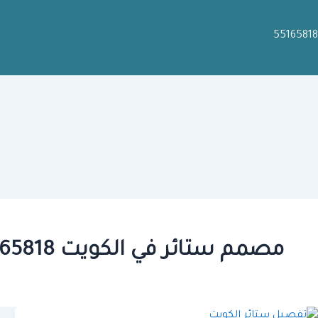
55165818
مصمم ستائر في الكويت 55165818