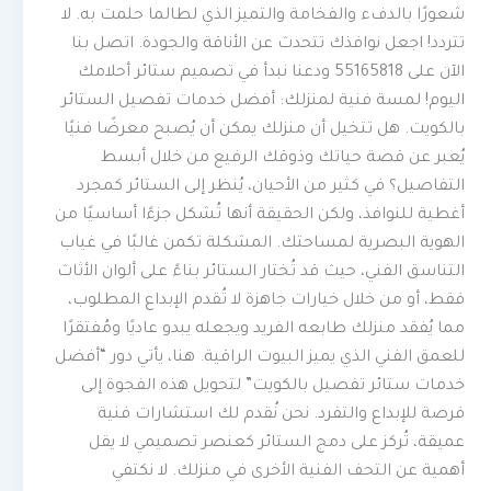
شعورًا بالدفء والفخامة والتميز الذي لطالما حلمت به. لا
تتردد! اجعل نوافذك تتحدث عن الأناقة والجودة. اتصل بنا
الآن على 55165818 ودعنا نبدأ في تصميم ستائر أحلامك
اليوم! لمسة فنية لمنزلك: أفضل خدمات تفصيل الستائر
بالكويت. هل تتخيل أن منزلك يمكن أن يُصبح معرضًا فنيًا
يُعبر عن قصة حياتك وذوقك الرفيع من خلال أبسط
التفاصيل؟ في كثير من الأحيان، يُنظر إلى الستائر كمجرد
أغطية للنوافذ، ولكن الحقيقة أنها تُشكل جزءًا أساسيًا من
الهوية البصرية لمساحتك. المشكلة تكمن غالبًا في غياب
التناسق الفني، حيث قد تُختار الستائر بناءً على ألوان الأثاث
فقط، أو من خلال خيارات جاهزة لا تُقدم الإبداع المطلوب،
مما يُفقد منزلك طابعه الفريد ويجعله يبدو عاديًا ومُفتقرًا
للعمق الفني الذي يميز البيوت الراقية. هنا، يأتي دور “أفضل
خدمات ستائر تفصيل بالكويت” لتحويل هذه الفجوة إلى
فرصة للإبداع والتفرد. نحن نُقدم لك استشارات فنية
عميقة، تُركز على دمج الستائر كعنصر تصميمي لا يقل
أهمية عن التحف الفنية الأخرى في منزلك. لا نكتفي