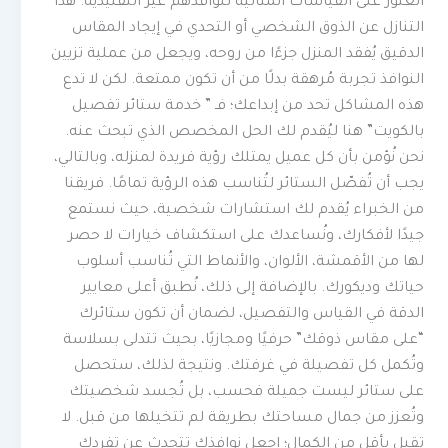
العثور على القياسات المثالية لنوافذهم غير التقليدية. هذا
التنازل عن الذوق الشخصي أو التحدي في إيجاد المقاس
الدقيق يُفقد المنزل جزءًا من روحه، ويجعل من عملية تزيين
النوافذ تجربة مُرهقة بدلًا من أن تكون ممتعة. لكن لا تدع
هذه المشاكل تحد من إبداعك؛ فـ ” خدمة ستائر تفصيل
بالكويت” هنا ليُقدم لك الحل المخصص الذي تبحث عنه.
نحن نُؤمن بأن كل عميل يمتلك رؤية فريدة لمنزله، وبالتالي،
يجب أن تُفصّل الستائر لتُناسب هذه الرؤية تمامًا. فريقنا
من الخبراء يُقدم لك استشارات شخصية، حيث نستمع
جيدًا لأفكارك، ونُساعدك على استكشاف خيارات لا حصر
لها من الأقمشة، الألوان، والأنماط التي تُناسب أسلوب
حياتك وديكورك. بالإضافة إلى ذلك، نُطبق أعلى معايير
الدقة في القياس والتفصيل، لضمان أن تكون ستائرك
“على مقاس ذوقك” حرفيًا ومجازيًا، بحيث تتدلى بسلاسة
وتُكمل كل تفصيلة في غرفتك. ونتيجة لذلك، ستحصل
على ستائر ليست جميلة فحسب، بل تُجسد شخصيتك
وتُعزز من جمال مساحتك بطريقة لم تتخيلها من قبل. لا
تقبل بأقل من الكمال؛ اجعل نوافذك تتحدث عن تفردك