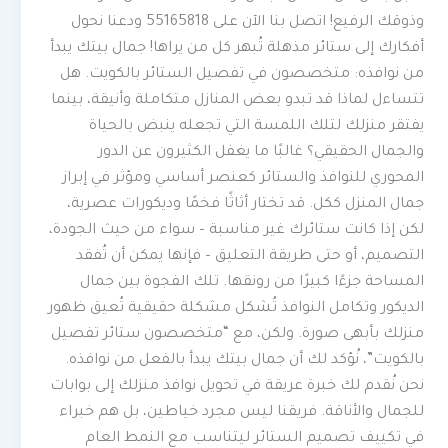
وذوقك الرفيع! اتصل بنا الآن على 55165818 ودعنا نحول
أفكارك إلى ستائر مذهلة تُبهر كل من يراها! جمال بيتك يبدأ
من نوافذه: متخصصون في تفصيل الستائر بالكويت. هل
تتساءل لماذا قد تبدو بعض المنازل متكاملة وأنيقة، بينما
يفتقر منزلك لتلك اللمسة التي تجعله ينبض بالحياة
والجمال الحقيقي؟ غالبًا ما يغفل الكثيرون عن الدور
المحوري للنوافذ والستائر كعنصر أساسي ومؤثر في إبراز
جمال المنزل ككل. قد تختار أثاثًا فخمًا وديكورات عصرية،
لكن إذا كانت ستائرك غير مناسبة – سواء من حيث الجودة،
التصميم، أو حتى طريقة التعليق – فإنها يمكن أن تُفقد
المساحة جزءًا كبيرًا من رونقها. تلك الفجوة بين جمال
الديكور وتكامل النوافذ تُشكل مشكلة حقيقية تُعيق ظهور
منزلك بأبهى صورة. ولكن، مع “متخصصون ستائر تفصيل
بالكويت”، نُؤكد لك أن جمال بيتك يبدأ بالفعل من نوافذه.
نحن نُقدم لك خبرة عريقة في تحويل نوافذ منزلك إلى بوابات
للجمال والأناقة. فريقنا ليس مجرد خياطين، بل هم خبراء
في تكييف تصميم الستائر ليتناسب مع النمط العام