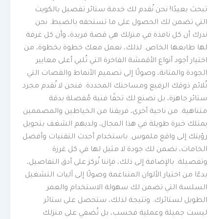
تبحث بعيدًا! نحن نُقدم لك خدمة ستائر تفصيل بالكويت
التي تضمن لك الحصول على ما تستحقه بالضبط. نحن
ندرك أن كل نافذة في منزلك هي قصة فريدة، وأن كل غرفة
لها طابعها الخاص. لذلك، نعمل معك خطوة بخطوة، من
اختيار أجود أنواع الأقمشة الفاخرة التي تُلبي أعلى معايير
الجودة والمتانة، وصولًا إلى تصميم الأنماط والقصات التي
تُلائم ذوقك الرفيع ومساحتك المحددة. فنحن لا نُقدم مجرد
ستائر جاهزة، بل نصنع لك تحفًا فنية مُفصلة بدقة
متناهية. من ناحية أخرى، فريقنا من الخياطين والمصممين
يمتلك خبرة طويلة في هذا المجال، ولديهم الشغف بتحويل
رؤيتك إلى واقع ملموس. باستخدام أحدث التقنيات وأفضل
الخامات، نضمن لك جودة لا مثيل لها في كل غرزة
وتفصيلة. بالإضافة إلى ذلك، فإننا نُركز على أدق التفاصيل،
بدءًا من اختيار الألوان المتناغمة وصولًا إلى آليات التشغيل
السلسة التي تضمن لك سهولة الاستخدام والعمر
الطويل لستائرك. ونتيجة لذلك، ستحصل على ستائر
ليست جميلة وعملية فحسب، بل تُضفي على منزلك