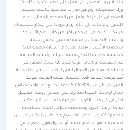
بالقياس والتفصيل، بل نعمل على فهم الفكرة الكامنة
وراء تصميمك، وتوفير خيارات قماشية تُناسب طبيعة
الضوء في كل غرفة، وتُعزز من المفهوم الجمالي العام
للمنزل. بالإضافة إلى ذلك، يُركز فريقنا على ابتكار تصميمات
فريدة لا تجدها في أي مكان آخر، من خلال دمج الأنسجة،
واللعب بالطبقات، وإضافة تفاصيل تُضفي لمسة
شخصية لا تُنسى. هكذا، تُصبح كل ستارة قطعة فنية
مُصممة خصيصًا لتُحكي قصة منزلك، وتُجسّد الفخامة
غير التقليدية. وبالتالي، فإننا نُقدم لك ستائر تُضفي على
مساحتك هالة من الجمال الفني الخالد، لا مجرد وظيفة. لا
تُدع فرصة إضافة هذه اللمسة الفنية الفريدة تفوتك.
اتصل بنا الآن على 55165818 ودعنا نصنع لك نوافذ تُضاهي
جمال لوحاتك الفنية! ستائرك على مقاس ذوقك: تفصيل
احترافي في قلب الكويت. كم مرة حلمت بستائر تعكس
تمامًا ذوقك الفريد وشخصية منزلك، لكنك اصطدمت
بالواقع؟ كثيرون يجدون أنفسهم مضطرين للاختيار من بين
تصاميم جاهزة لا تُعبر عنهم، أو قد يواجهون صعوبة في