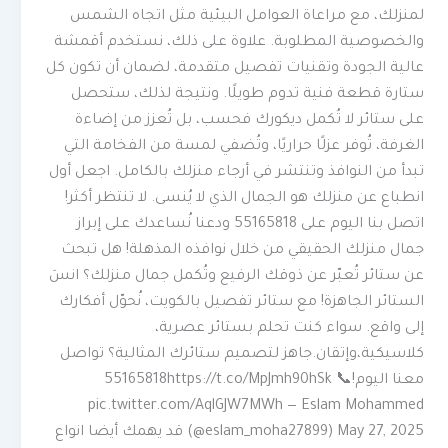
لمنزلك، مع مراعاة العوامل البيئية مثل اتجاه الشمس
والخصوصية المطلوبة. علاوة على ذلك، نستخدم أقمشة
عالية الجودة وتقنيات تفصيل متقدمة، لضمان أن تكون كل
ستارة قطعة فنية تدوم طويلًا. ونتيجة لذلك، ستحصل
على ستائر لا تُكمل ديكورك فحسب، بل تُعزز من إضاءة
الغرفة، تُوفر عزلًا حراريًا، وتُضفي لمسة من الفخامة التي
تبدأ من النوافذ وتنتشر في أرجاء منزلك بالكامل. اجعل أول
انطباع عن منزلك هو الجمال الذي لا يُنسى. لا تنتظر أكثر!
اتصل بنا اليوم على 55165818 ودعنا نُساعدك على إبراز
جمال منزلك الحقيقي من خلال نوافذه المذهلة! هل تبحث
عن ستائر تُعبّر عن ذوقك الرفيع وتُكمل جمال منزلك؟ انسَ
الستائر الجاهزة! مع ستائر تفصيل بالكويت، نُحوّل أفكارك
إلى واقع. سواء كنت تحلم بستائر عصرية،
كلاسيكية،وإتقان.جاهز لتصميم ستائرك المثالية؟ تواصل
معنا اليوم!📞 55165818https://t.co/MpJmh90hSk
pic.twitter.com/AqlGJW7MWh — Eslam Mohammed
(@eslam_moha27899) May 27, 2025 قد يهمك أيضا انواع