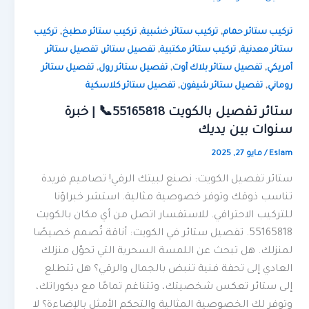
,
,
,
تركيب ستائر حمام
تركيب ستائر خشبية
تركيب ستائر مطبخ
تركيب
,
,
,
ستائر معدنية
تركيب ستائر مكتبية
تفصيل ستائر
تفصيل ستائر
,
,
,
أمريكي
تفصيل ستائر بلاك أوت
تفصيل ستائر رول
تفصيل ستائر
,
,
روماني
تفصيل ستائر شيفون
تفصيل ستائر كلاسكية
ستائر تفصيل بالكويت 55165818📞 | خبرة
سنوات بين يديك
Eslam
/
مايو 27, 2025
ستائر تفصيل الكويت: نصنع لبيتك الرقي! تصاميم فريدة
تناسب ذوقك وتوفر خصوصية مثالية. استشر خبراؤنا
للتركيب الاحترافي. للاستفسار اتصل من أي مكان بالكويت
55165818. تفصيل ستائر في الكويت: أناقة تُصمم خصيصًا
لمنزلك. هل تبحث عن اللمسة السحرية التي تحوّل منزلك
العادي إلى تحفة فنية تنبض بالجمال والرقي؟ هل تتطلع
إلى ستائر تعكس شخصيتك، وتتناغم تمامًا مع ديكوراتك،
وتوفر لك الخصوصية المثالية والتحكم الأمثل بالإضاءة؟ لا