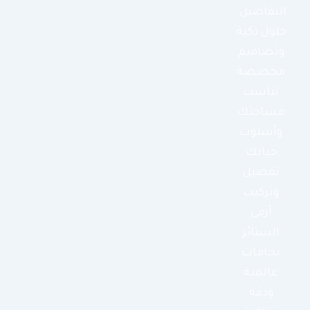
التفاصيل.
حلول ذكية
وتصاميم
مخصصة
تناسب
مساحتك
وأسلوب
حياتك
تفصيل
وتركيب
أرقى
الستائر
بخامات
عالمية
ودقة