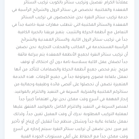
عملائنا الكرام. تفصيل وتركيب ستائر بالكويت تركيب الستائر
المعقدة والمكتبية: تخصص في ستائر الرول والشرائح الرأسية في
خدمة تركيب ستائر النقرة نحن متخصصون في تركيب الستائر
المعقدة والستائر المكتبية التي تتطلب مهارات فنية خاصة جداً في
التعامل مع أنظمة الحركة والتثبيت. يتميز فريقنا بالخبرة الكافية
جداً في تركيب ستائر الرول الآلية، والستائر المعدنية والشرائح
الرأسية المستخدمة في المكاتب والمحلات التجارية. نحن نضمن
أن تركيب ستائر النقرة لجميع الأنظمة المعقدة يتم ببراعة فائقة
جداً لضمان عمل الآلية بسلاسة تامة دون أي احتكاك أو توقف
مزعج. يتم فحص جميع أنظمة الحركة والصمامات للتأكد من أنها
تعمل بكفاءة قصوى وموثوقة جداً في جميع الأوقات. هذه الخدمة
المتميزة تضمن أن تحصلوا على أقصى فائدة وظيفية وجمالية من
ستائركم المكتبية والمنزلية. السرعة في التنفيذ والالتزام بالمواعيد:
إنجاز المهمة في أسرع وقت ممكن نحن نولي اهتماماً كبيراً جداً
لعنصر السرعة في التنفيذ والالتزام الكامل بالمواعيد المتفق عليها
لعملية التركيب المطلوبة. ندرك أن وقت العميل ثمين جداً، ولذلك
نعمل بكفاءة عالية جداً وبشكل منظم جداً لتقليل أي إزعاج أو تأخير
غير مبرر. نحن نضمن أن تركيب ستائر النقرة سيتم إنجازه في أسرع
وقت ممكن جداً مع الحفاظ على أعلى مستويات الجودة الفنية