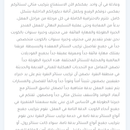
وعادلة في آن واحد. يمكنكم الآن الاستمتاع بتركيب مثالي لستائركم
يعكس ذوقكم الرفيع ويكمل أناقة ديكوراتكم الداخلية بشكل
كامل. نلتزم بالاحترافية الكاملة في كل مرحلة من مراحل العمل،
بدءاً من المعاينة وحتى عملية التسليم النهائي للعمل المنجز.
الخبرة الطويلة والمهارة الفائقة: فني محترف وخبرة سنوات بالكويت
نحن نفخر بتقديم فني محترف وخبرة سنوات بالكويت متخصص
جداً في جميع تفاصيل تركيب الستائر المعقدة والبسيطة. فريقنا
يمتلك مهارة فائقة جداً ومعرفة عميقة جداً بجميع الموديلات
العالمية والمحلية للستائر المختلفة. هذه الخبرة الطويلة جداً
تضمن التعامل مع التحديات الهيكلية للمباني القديمة والحديثة
في منطقة النقرة. نضمن أن تركيب ستائر النقرة يتم على يد خبراء
حقيقيين يضمنون تثبيتاً آمناً وقوياً جداً ودائماً للقضبان والمسارات.
يتم تنفيذ العمل بدقة متناهية جداً لضمان تناسق الستائر مع
أبعاد النوافذ والأسقف بشكل مثالي جداً ومضمون. ثقتكم في
خبرتنا الطويلة هي الأساس الذي نبني عليه سمعتنا المتميزة في
جميع أنحاء الكويت. الدقة التامة في العمل: نقوم بتركيب جميع
أنواع الستائر بدقة تامة في خدمة تركيب ستائر النقرة نحن نقوم
بتركيب جميع أنواع الستائر بدقة تامة، سواء كانت ستائر رول، أو