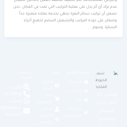
والبراغي المستخدمة. يتم تنظيف منطقة العمل بالكامل لضمان
عدم ترك أي أثر يدل على عملية التركيب التي تمت في المكان. نحن
نضمن أن تركيب ستائر النقرة ينتهي بخدمة عملاء متميزة جداً
وضمان على جودة التركيب والتشغيل السليم لجميع أجزاء
الستارة. وسوم
خريطة الموقع
المتجر
معلومات
الاتصال
الرئيسية
صفحة
الكويت
المتجر
اتصل بنا
55165818
نفصل لك
سلة
عنا
واتساب
المشتريات
أجود أنواع
info@curtains-
سياسة
حسابي
الستائر
kuw.com
الخصوصية
الشروط
بتصاميم
والأحكام