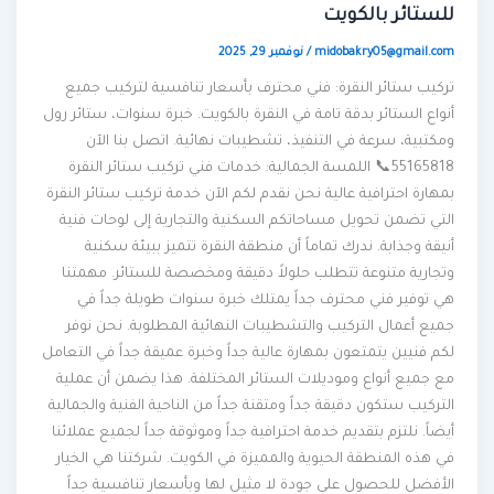
للستائر بالكويت
midobakry05@gmail.com
/
نوفمبر 29, 2025
تركيب ستائر النقرة: فني محترف بأسعار تنافسية لتركيب جميع
أنواع الستائر بدقة تامة في النقرة بالكويت. خبرة سنوات، ستائر رول
ومكتبية، سرعة في التنفيذ، تشطيبات نهائية. اتصل بنا الآن
55165818📞 اللمسة الجمالية: خدمات فني تركيب ستائر النقرة
بمهارة احترافية عالية نحن نقدم لكم الآن خدمة تركيب ستائر النقرة
التي تضمن تحويل مساحاتكم السكنية والتجارية إلى لوحات فنية
أنيقة وجذابة. ندرك تماماً أن منطقة النقرة تتميز ببيئة سكنية
وتجارية متنوعة تتطلب حلولاً دقيقة ومخصصة للستائر. مهمتنا
هي توفير فني محترف جداً يمتلك خبرة سنوات طويلة جداً في
جميع أعمال التركيب والتشطيبات النهائية المطلوبة. نحن نوفر
لكم فنيين يتمتعون بمهارة عالية جداً وخبرة عميقة جداً في التعامل
مع جميع أنواع وموديلات الستائر المختلفة. هذا يضمن أن عملية
التركيب ستكون دقيقة جداً ومتقنة جداً من الناحية الفنية والجمالية
أيضاً. نلتزم بتقديم خدمة احترافية جداً وموثوقة جداً لجميع عملائنا
في هذه المنطقة الحيوية والمميزة في الكويت. شركتنا هي الخيار
الأفضل للحصول على جودة لا مثيل لها وبأسعار تنافسية جداً