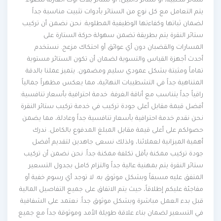
ستائر مكتبية، أو ستائر دانتيل، أو ستائر بلاك أوت العازلة للضوء.
يتم التعامل مع كل نوع من الستائر بأدوات تثبيت مناسبة جداً
لضمان ثباتها وكفاءتها الوظيفية المطلوبة. نحن نضمن أن تركيب
ستائر النقرة يتم بطريقة تضمن سهولة حركة الستارة على
المسارات والقضبان دون أي عوائق أو احتكاك مزعج. نستخدم
أحدث أجهزة القياس والتسوية لضمان أن تكون الستائر مستوية
تماماً ومثبتة بشكل عمودي سليم ومضمون. يتميز عملنا بالدقة
المتناهية جداً في التشطيبات النهائية، مما يعكس مظهراً جمالياً
راقياً جداً يتناسب مع أناقة الغرفة. خدمة احترافية بأسعار تنافسية:
أفضل قيمة مقابل أعلى جودة تركيب في خدمة تركيب ستائر النقرة
نحن نقدم خدمة احترافية بأسعار تنافسية جداً وعادلة، مما يضمن
حصولكم على أعلى قيمة مقابل المبلغ المدفوع بالكامل. ندرك
أهمية الميزانية لعملائنا، ولذلك نسعى جاهدين لتقديم أفضل
جودة تركيب ممكنة بأقل تكلفة ممكنة جداً. نحن نضمن أن تركيب
ستائر النقرة يتم بمهنية عالية جداً والتزام كامل بجدول التسعير
المتفق عليه مسبقاً وبشكل موثوق به. لا توجد أي رسوم خفية أو
مفاجئة عليكم إطلاقاً، حيث يتم الاتفاق على جميع التفاصيل المالية
قبل بدء العمل مباشرة وبشكل موثوق جداً. نعتمد على الشفافية
في التسعير لضمان بناء علاقة طويلة الأمد وموثوقة جداً مع جميع