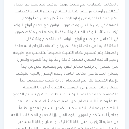
والجمالية المطلوبة. يتم تحديد موعد التركيب ليتناسب مع جدول
أعمالكم وأوقات فراغكم المتاحة لضمان راحتكم التامة والمطلقة.
يتميز فنيونا بالقدرة على إدارة الوقت بشكل فعال جداً وإكمال
المهمة في زمن قياسي ومضمون. التوافق مع جميع أنواع النوافذ:
تركيب ستائر للنوافذ الكبيرة والأسقف الزجاجية نحن متخصصون
في التعامل مع جميع أنواع النوافذ ذات الأحجام والأشكال
المختلفة، بما في ذلك النوافذ الكبيرة والأسقف الزجاجية المعقدة
والضيقة. يتم تصميم نظام التثبيت خصيصاً ليتناسب مع طبيعة
وحجم النافذة لضمان تغطية كاملة ومثالية جداً للضوء والحرارة.
نحن نضمن أن تركيب ستائر النقرة يتم بتصميم مدروس جداً
يضمن الحفاظ على جمالية النافذة وعدم الإضرار بالبنية الهيكلية
للإطار المحيط بها. يتم استخدام أدوات تثبيت متخصصة جداً
لضمان ثبات الستائر في الارتفاعات الكبيرة أو الزوايا الصعبة
والمعقدة. خدمة ما بعد التركيب والتنظيف: ضمان تسليم الموقع
نظيفاً وجاهزاً للاستخدام نحن نقدم خدمة شاملة تمتد لما بعد
الانتهاء من عملية التركيب، حيث نضمن تسليم الموقع نظيفاً
وجاهزاً للاستخدام الفوري. يقوم الفني بإزالة جميع المخلفات الناتجة
عن عملية التركيب، مثل بقايا التغليف، والغبار، وبقايا المسامير