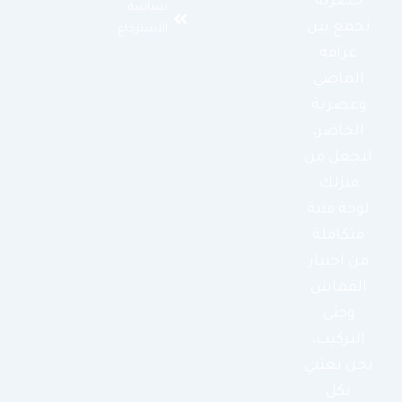
حصرية
سياسة
تجمع بين
الاسترجاع
عراقة
الماضي
وعصرية
الحاضر،
لتجعل من
منزلك
لوحة فنية
متكاملة
من اختيار
القماش
وحتى
التركيب،
نحن نعتني
بكل