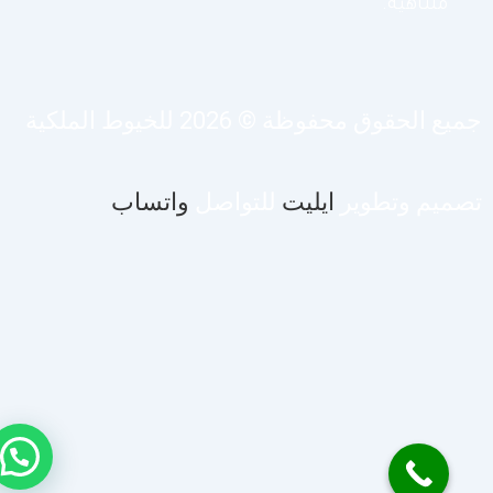
متناهية.
يع الحقوق محفوظة © 2026 للخيوط الملكية
صميم وتطوير
ايليت
للتواصل
واتساب