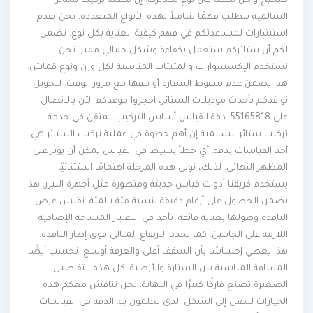
صحيح وآمن مهما كان نوع ستائرك. إن مهمة تركيب ستائر
السالمية تتطلب فهمًا شاملاً لهذه الأنواع المتعددة. نحن نقدم
استشارات لمساعدتكم في فهم كيفية العناية بكل نوع. نضمن
لكم أن ستائركم ستعمل بكفاءة وشكل جمالي مميز. نحن
نستخدم الإكسسوارات والمثبتات المناسبة لكل وزن ونوع قماش.
هذا يضمن عدم سقوط الستارة أو تلفها مع مرور الوقت. لتحويل
نوافذكم بأحدث موديلات الستائر، احجزوا موعدكم الآن بالاتصال
على 55165818. دقة القياس أساس التركيب المتقن في خدمة
تركيب ستائر السالمية إن أهم خطوة في عملية تركيب الستائر هي
أخذ القياسات بدقة. أي خطأ بسيط في القياس يمكن أن يؤثر على
المظهر النهائي. لذلك، نولي هذه المرحلة اهتمامًا استثنائيًا.
يستخدم فريقنا أدوات قياس حديثة ومتطورة مثل أجهزة الليزر. هذا
يضمن الحصول على أرقام دقيقة بنسبة مئة بالمئة. نقيس عرض
النافذة وطولها بعناية فائقة. نأخذ في الاعتبار المساحة الإضافية
اللازمة على الجانبين. كما نحدد الارتفاع المثالي فوق إطار النافذة.
هذا يعطي إحساسًا بأن السقف أعلى والغرفة أوسع. نحسب أيضًا
المسافة المناسبة بين الستارة والأرضية. كل هذه التفاصيل
الصغيرة تصنع فارقًا كبيرًا في النهاية. نحن نناقش معكم هذه
الخيارات لنصل إلى الشكل الذي تحلمون به. الدقة في القياسات