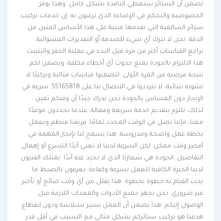
تضمن أن الستائر ستغطي النافذة بشكل كامل. وهذا يوفر
الخصوصية والتحكم في الإضاءة الذي ترغبون به. إن خدمات تركيب
ستائر السالمية التي نقدمها مبنية على هذا الأساس المتين من
الدقة. نحن لا نترك أي شيء للصدفة أو التقديرات العشوائية.
نراجع القياسات أكثر من مرة قبل البدء في عملية الحفر والتثبيت.
هذا الالتزام بالجودة يمنع حدوث أي أخطاء مكلفة. ويضمن لكم
نتيجة مرضية من المرة الأولى. لتضمنوا قياسات مثالية وتركيبًا لا
تشوبه شائبة، لا تترددوا في الاتصال بنا على 55165818. سرعة في
الإنجاز دون المساس بالجودة نحن ندرك جيدًا أن وقتكم ثمين.
لذلك، نلتزم بتقديم خدمة سريعة وفعالة. عندما تحددون موعدًا
معنا، فإننا نصل في الوقت المحدد تمامًا. فريقنا منظم ويعمل
بخطة عمل واضحة ومدروسة. هذا يسمح لنا بإنجاز المهمة في
أقصر وقت ممكن. لكن السرعة لدينا لا تعني أبدًا التسرع أو إهمال
التفاصيل. الجودة هي شعارنا الذي لا نحيد عنه أبدًا. يمتلك الفنيون
لدينا الخبرة الكافية للعمل بسرعة وكفاءة. يعرفون بالضبط ما
يجب القيام به خطوة بخطوة. هذا يقلل من أي وقت ضائع أو تأخير
غير ضروري. نحن نجهز جميع الأدوات والمعدات اللازمة قبل
الوصول إليكم. هذا يضمن أن العمل يسير بسلاسة ودون انقطاع.
هدفنا هو تركيب ستائركم بشكل مثالي مع التسبب في أقل قدر