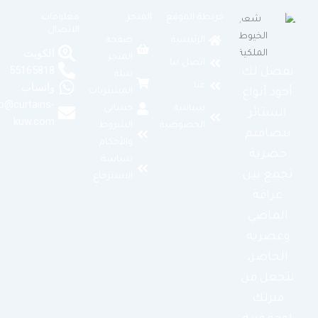
خريطة الموقع
المتجر
معلومات
الاتصال
الرئيسية
صفحة
الكويت
المتجر
اتصل بنا
55165818
نفصل لك
سلة
عنا
واتساب
المشتريات
أجود أنواع
info@curtains-
سياسة
حسابي
الستائر
kuw.com
الخصوصية
الشروط
بتصاميم
والأحكام
حصرية
سياسة
تجمع بين
الاسترجاع
عراقة
الماضي
وعصرية
الحاضر،
لتجعل من
منزلك