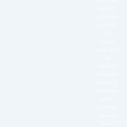
لوحة فنية
متكاملة
من اختيار
القماش
وحتى
التركيب،
نحن نعتني
بكل
التفاصيل.
حلول ذكية
وتصاميم
مخصصة
تناسب
مساحتك
وأسلوب
حياتك