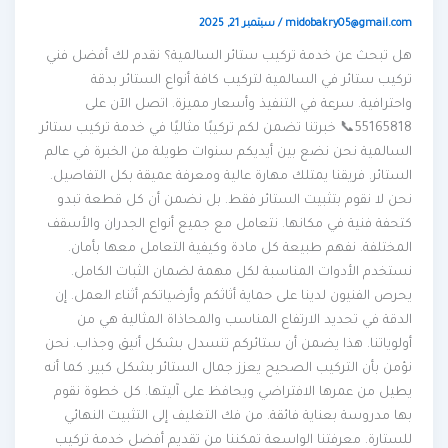
midobakry05@gmail.com
/
سبتمبر 21, 2025
هل تبحث عن خدمة تركيب ستائر السالمية؟ نقدم لك أفضل فني
تركيب ستائر في السالمية لتركيب كافة أنواع الستائر بدقة
واحترافية. سرعة في التنفيذ وأسعار مميزة. اتصل الآن على
55165818📞 خبرتنا تضمن لكم تركيبًا مثاليًا في خدمة تركيب ستائر
السالمية نحن نضع بين أيديكم سنوات طويلة من الخبرة في عالم
الستائر. فريقنا يمتلك مهارة عالية ومعرفة عميقة بكل التفاصيل.
نحن لا نقوم بتثبيت الستائر فقط. بل نضمن أن كل قطعة تبدو
كتحفة فنية في مكانها. نتعامل مع جميع أنواع الجدران والأسقف
المختلفة. نفهم طبيعة كل مادة وكيفية التعامل معها بأمان.
نستخدم الأدوات المناسبة لكل مهمة لضمان الثبات الكامل.
يحرص الفنيون لدينا على حماية أثاثكم وأرضياتكم أثناء العمل. إن
الدقة في تحديد الارتفاع المناسب والمحاذاة المثالية هي من
أولوياتنا. هذا يضمن أن ستائركم تنسدل بشكل أنيق وجذاب. نحن
نؤمن بأن التركيب الصحيح يعزز جمال الستائر بشكل كبير. كما أنه
يطيل من عمرها الافتراضي ويحافظ على آليتها. كل خطوة نقوم
بها مدروسة بعناية فائقة. من فك التغليف إلى التثبيت النهائي
للستارة. معرفتنا الواسعة تمكننا من تقديم أفضل خدمة تركيب