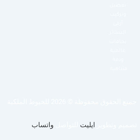
تفصيل
وتركيب
أرقى
الستائر
بخامات
عالمية
ودقة
متناهية.
يع الحقوق محفوظة © 2026 للخيوط الملكية
صميم وتطوير
ايليت
للتواصل
واتساب