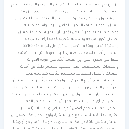
من الإزعاج لكم. يعتبر التزامنا بالجمع بين السرعة والجودة سر نجاح
خدمة تركيب ستائر السالمية التي نوفرها. ستتفاجؤون من مدى
سرعة تحول غرفتكم بعد تركيب الستائر الجديدة. بعد الانتهاء من
العمل، نقوم بتنظيف المكان بالكامل. نترك نوافذكم جميلة
ومحيطها نظيفًا ومرتبًا. نحن نؤمن بأن التجربة الكاملة للعميل
يجب أن تكون مريحة وسلسة. لتجربة خدمة تركيب سريعة
ومحترفة تحترم وقتكم، اتصلوا بنا فورًا على الرقم 55165818.
استخدام أحدث المعدات لضمان الثبات جودة التركيب لا تعتمد
فقط على مهارة الفني. بل تعتمد أيضًا على جودة الأدوات
والمعدات المستخدمة. لهذا السبب، نستثمر دائمًا في أحدث
التقنيات وأفضل المعدات. نستخدم مثاقب كهربائية قوية
ومناسبة لجميع أنواع الجدران. سواء كانت جدرانًا خرسانية صلبة أو
جدرانًا من الجبس بورد. لدينا الريش والمثاقب المناسبة لكل مادة.
نستخدم ميزان الماء وموازين الليزر لضمان استقامة حامل الستارة
بشكل تام. أي ميلان بسيط يمكن أن يفسد المظهر الجمالي
بالكامل. كما نستخدم أفضل أنواع البراغي والمثبتات (الفيشر).
نختارها بعناية لتتناسب مع وزن الستارة ونوع الجدار. هذا يضمن أن
الستائر ستبقى ثابتة في مكانها لسنوات طويلة. الأمان هو أولويتنا