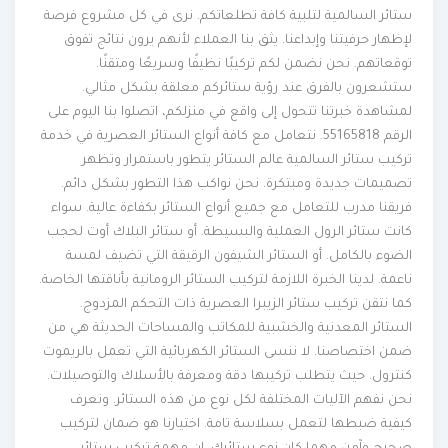
ستائر السالمية لتلبية كافة تطلعاتكم. نرى في كل مشروع فرصة
لإظهار حرفيتنا وإبداعنا. يثق بنا العملاء لأنهم يرون نتائج تفوق
توقعاتهم. نحن نضمن لكم تركيبًا نظيفًا وسريعًا ومتقنًا.
ستشعرون بالفرق عند رؤية ستائركم معلقة بشكل مثالي.
لمشاهدة خبرتنا تتحول إلى واقع في منزلكم، اتصلوا بنا اليوم على
الرقم 55165818. نتعامل مع كافة أنواع الستائر العصرية في خدمة
تركيب ستائر السالمية عالم الستائر يتطور باستمرار وتظهر
تصميمات جديدة ومبتكرة. نحن نواكب هذا التطور بشكل دائم.
فريقنا مدرب للتعامل مع جميع أنواع الستائر بكفاءة عالية. سواء
كانت ستائر الرول العملية والبسيطة. أو ستائر البلاك أوت لحجب
الضوء بالكامل. أو الستائر الشيفون الرقيقة التي تضيف لمسة
ناعمة. لدينا الخبرة اللازمة لتركيب الستائر الرومانية بأناقتها الخاصة.
كما نتقن تركيب ستائر الزيبرا العصرية ذات التحكم المزدوج.
الستائر المعدنية والخشبية للمكاتب والمساحات الحديثة هي من
ضمن اختصاصنا. لا ننسى الستائر الكهربائية التي تعمل بالريموت
كنترول. حيث يتطلب تركيبها دقة ومعرفة بالأسلاك والتوصيلات.
نحن نفهم الآليات المختلفة لكل نوع من هذه الستائر. ونعرف
كيفية ضبطها لتعمل بسلاسة تامة. اختيارنا هو ضمان لتركيب