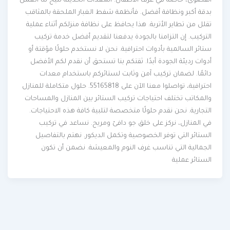
القصوى، خاصة في غرف الأطفال. المعدات الحديثة تتيح لنا العمل
بدقة أكبر ونظافة أفضل. فأنظمة شفط الغبار الملحقة بالمثاقب
تقلل من تطاير الأتربة. هذا يحافظ على نظافة منزلكم أثناء عملية
التركيب. إن التزامنا بالجودة يدفعنا لتقديم أفضل خدمة تركيب
ستائر السالمية بأدوات احترافية. نحن لا نستخدم حلولًا مؤقتة أو
أدوات رديئة الجودة أبدًا. ثقتكم بنا تستحق أن نقدم لكم الأفضل
دائمًا. لضمان تركيب آمن وثابت لستائركم باستخدام معدات
احترافية، تواصلوا معنا الآن على 55165818. حلول متكاملة للمنازل
والمكاتب تختلف احتياجات تركيب الستائر بين المنازل والمساحات
التجارية. نحن نقدم حلولًا متخصصة لتلبية كافة هذه الاحتياجات.
في المنازل، نركز على خلق جو دافئ ومريح. نساعد في تركيب
الستائر التي توفر الخصوصية وتكمل الديكور. نهتم بالتفاصيل
الجمالية التي تناسب غرف النوم والمعيشة. نضمن أن تكون
الستائر عملية