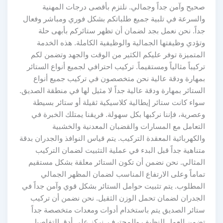
صحيح وآمن جداً وجمالي. نلتزم بأقصى درجات المهنية
والسرعة في تلبية جميع طلباتكم بشكل فوري ومباشر وفعال
جداً. نحن نعمل بجد لضمان أن تظهر ستائركم بأبهى حلة
وتؤدي وظيفتها الجمالية والوظيفية الكاملة. هذه الخدمة
المتميزة توفر عليكم الكثير من الوقت والجهد وتضمن لكم
تركيباً مثالياً ومستقيماً. تركيب احترافي لجميع أنواع الستائر
بمهارة ودقة عالية نحن متخصصون في تركيب جميع أنواع
الستائر بمهارة ودقة عالية جداً لا مثيل لها في منطقة الصديق.
سواء كانت ستائر إيطالية كلاسيكية ثقيلة أو ستائر بسيطة
وعصرية، فإننا نركبها بكل سهولة. فريقنا يمتلك الخبرة في
التعامل مع المسارات والقضبان المعدنية والخشبية
والكهربائية المعقدة التركيب. يتم قياس النوافذ والجدران بدقة
متناهية جداً قبل البدء في عملية التثبيت لضمان التركيب
المثالي. نحن نضمن أن تكون الستائر معلقة بشكل مستقيم
تماماً وعلى الارتفاع المناسب لضمان المظهر الجمالي
المطلوب. يتم تثبيت حوامل الستائر بشكل قوي وآمن جداً في
الجدران لضمان تحمل الوزن الثقيل. نحن نضمن أن تركيب
ستائر الصديق يتم باستخدام أدوات ومعدات متخصصة جداً
تضمن العمل النظيف والمحترف. نركز على أدق التفاصيل