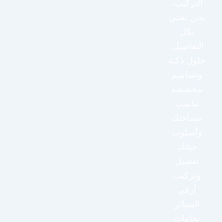
التركيب،
نحن نعتني
بكل
التفاصيل.
حلول ذكية
وتصاميم
مخصصة
تناسب
مساحتك
وأسلوب
حياتك
تفصيل
وتركيب
أرقى
الستائر
بخامات