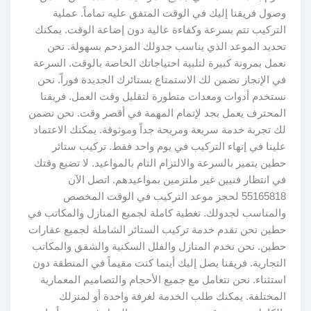
وصول فريقنا إليك في الوقت المتفق عليه تماماً. عملية
التركيب تتم بسرعة وكفاءة عالية دون إضاعة الوقت. يمكنك
تحديد الموعد الذي يناسب جدولك المزدحم بسهولة. نحن
نعمل بمرونة كبيرة لتلبية احتياجاتك الخاصة بالوقت. السرعة
في الإنجاز تضمن لك الاستمتاع بستائرك الجديدة فوراً. نحن
نستخدم أدوات ومعدات متطورة لتقليل وقت العمل. فريقنا
المحترف يعمل بجد لإتمام المهمة في أقصر وقت. نحن نضمن
لك تجربة خدمة سريعة ومريحة جداً وموثوقة. يمكنك الاعتماد
علينا في إنهاء التركيب في يوم واحد فقط. تركيب ستائر
حطين يتميز بالسرعة والالتزام التام بالمواعيد. لا تضيع وقتك
في انتظار فنيين غير ملتزمين بمواعيدهم. اتصل الآن
55165818 لحجز موعد التركيب في الوقت المخصص
والمناسب لجدولك. تغطية كاملة لجميع المنازل والمكاتب في
حطين نحن نقدم خدمة تركيب الستائر الشاملة لجميع عقارات
حطين. نحن نخدم المنازل والفلل السكنية والشقق والمكاتب
التجارية. فريقنا يصل إليك أينما كنت مقيماً في المنطقة دون
استثناء. نحن نتعامل مع جميع الأحجام والتصاميم المعمارية
المختلفة. يمكنك طلب الخدمة لغرفة واحدة أو لمنزلك