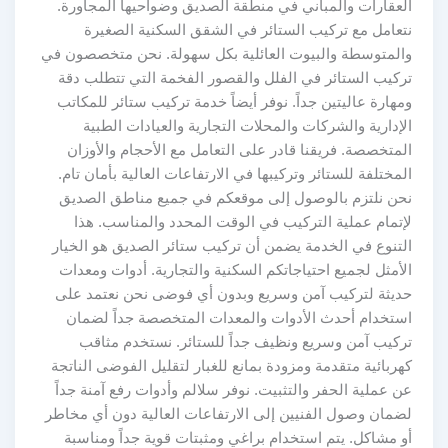
العقارات والمباني في منطقة الصديق وضواحيها المجاورة.
نتعامل مع تركيب الستائر في الشقق السكنية الصغيرة
والمتوسطة والبيوت العائلية بكل سهولة. نحن متخصصون في
تركيب الستائر في الفلل والقصور الفخمة التي تتطلب دقة
ومهارة عاليتين جداً. نوفر أيضاً خدمة تركيب ستائر للمكاتب
الإدارية والشركات والمحلات التجارية والعيادات الطبية
المتخصصة. فريقنا قادر على التعامل مع الأحجام والأوزان
المختلفة للستائر وتركيبها في الارتفاعات العالية بأمان تام.
نحن نلتزم بالوصول إلى موقعكم في جميع مناطق الصديق
لإتمام عملية التركيب في الوقت المحدد والمناسب. هذا
التنوع في الخدمة يضمن أن تركيب ستائر الصديق هو الخيار
الأمثل لجميع احتياجاتكم السكنية والتجارية. أدوات ومعدات
حديثة لتركيب آمن وسريع وبدون أي فوضى نحن نعتمد على
استخدام أحدث الأدوات والمعدات المتخصصة جداً لضمان
تركيب آمن وسريع ونظيف جداً للستائر. نستخدم مثاقب
كهربائية متقدمة ومزودة بمانع للغبار لتقليل الفوضى الناتجة
عن عملية الحفر والتثبيت. نوفر سلالم وأدوات رفع آمنة جداً
لضمان وصول الفنيين إلى الارتفاعات العالية دون أي مخاطر
أو مشاكل. يتم استخدام براغي ومثبتات قوية جداً ومناسبة