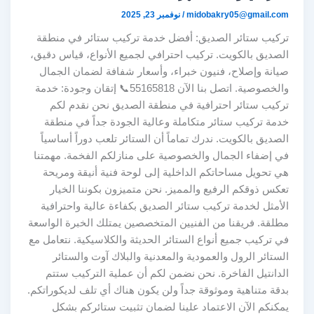
midobakry05@gmail.com
/
نوفمبر 23, 2025
تركيب ستائر الصديق: أفضل خدمة تركيب ستائر في منطقة
الصديق بالكويت. تركيب احترافي لجميع الأنواع، قياس دقيق،
صيانة وإصلاح، فنيون خبراء، وأسعار شفافة لضمان الجمال
والخصوصية. اتصل بنا الآن 55165818📞 إتقان وجودة: خدمة
تركيب ستائر احترافية في منطقة الصديق نحن نقدم لكم
خدمة تركيب ستائر متكاملة وعالية الجودة جداً في منطقة
الصديق بالكويت. ندرك تماماً أن الستائر تلعب دوراً أساسياً
في إضفاء الجمال والخصوصية على منازلكم الفخمة. مهمتنا
هي تحويل مساحاتكم الداخلية إلى لوحة فنية أنيقة ومريحة
تعكس ذوقكم الرفيع والمميز. نحن متميزون بكوننا الخيار
الأمثل لخدمة تركيب ستائر الصديق بكفاءة عالية واحترافية
مطلقة. فريقنا من الفنيين المتخصصين يمتلك الخبرة الواسعة
في تركيب جميع أنواع الستائر الحديثة والكلاسيكية. نتعامل مع
الستائر الرول والعمودية والمعدنية والبلاك آوت والستائر
الدانتيل الفاخرة. نحن نضمن لكم أن عملية التركيب ستتم
بدقة متناهية وموثوقة جداً ولن يكون هناك أي تلف لديكوراتكم.
يمكنكم الآن الاعتماد علينا لضمان تثبيت ستائركم بشكل