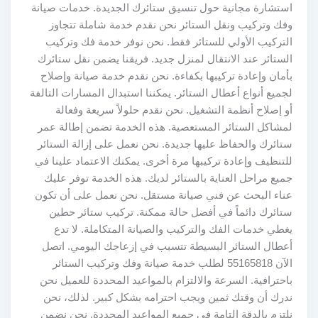
استشارة مجانية حول تنسيق ستائرك الجديدة. خدمات صيانة
وفك وتركيب ونقل الستائر نحن نقدم خدمة شاملة تتجاوز
التركيب الأولي للستائر فقط. نحن نوفر خدمة فك وتركيب
الستائر عند الانتقال لمنزل جديد. فريقنا يضمن نقل ستائرك
بأمان وإعادة تركيبها بكفاءة. نحن نقدم خدمة صيانة وإصلاح
لجميع أنواع أعطال الستائر. يمكننا استبدال المسارات التالفة
أو إصلاح أنظمة التشغيل. نحن نقدم حلولاً سريعة وفعالة
لمشاكل الستائر المستعصية. هذه الخدمة تضمن إطالة عمر
ستائرك والحفاظ عليها جديدة. نحن نعمل على إزالة الستائر
للتنظيف وإعادة تركيبها مرة أخرى. يمكنك الاعتماد علينا في
جميع مراحل العناية بالستائر لديك. هذه الخدمة توفر عليك
عناء البحث عن فني صيانة مستقل. نحن نعمل على أن تكون
ستائرك دائماً في أفضل حالة ممكنة. تركيب ستائر حطين
يغطي خدمات الفك والتركيب والصيانة المتكاملة. لا تدع
أعطال الستائر البسيطة تتسبب في إزعاجك اليومي. اتصل
الآن 55165818 لطلب خدمة صيانة وفك وتركيب الستائر
باحترافية. السرعة والالتزام بالمواعيد المحددة للعميل نحن
ندرك أن وقتك ثمين ويجب احترامه بشكل كبير. لذلك، نحن
نلتزم بالدقة التامة في جميع المواعيد المحددة. نحن نضمن