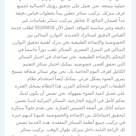
عملية ممتعة. نحن نعمل على تحقيق رؤيتك الجمالية لجميع
غرف منزلك. تركيب ستائر حطين يبدأ بخطوات قياس دقيقة
جداً لضمان النتائج. لا تخاطر بتركيب ستائر بقياسات غير
دقيقة وغير مناسبة للنوافذ. اتصل الآن 55165818 لطلب خدمة
القياس الدقيق لستائرك الجديدة. التوازن المثالي بين
الخصوصية والإضاءة الطبيعية نحن ندرك أهمية تحقيق التوازن
المثالي في المنزل العصري. الستائر تلعب دوراً حاسماً في
التحكم بالإضاءة الطبيعية. نحن نساعدك في اختيار الستائر
التي تحقق أقصى خصوصية. يمكنك اختيار ستائر التعتيم
الكامل لغرف النوم الخاصة بك. نحن نوفر ستائر شفافة تسمح
بمرور الضوء بشكل جزئي. يمكنك أيضاً استخدام نظام
الطبقات المزدوجة للتحكم المرن. هذا النظام يمنحك القدرة
على تعديل كمية الضوء بسهولة. نحن نضمن أن يكون لديك
تحكم كامل في الرؤية الخارجية. الستائر المركبة لدينا تضمن
حماية أثاثك من أشعة الشمس الضارة. نحن نقدم حلولاً مبتكرة
لتحقيق احتياجاتك من الإضاءة والخصوصية. فنيونا لديهم خبرة
في تركيب جميع أنظمة الستائر المعقدة. هذه الخدمة تضمن
لك الراحة التامة داخل منزلك طوال الوقت. تركيب ستائر