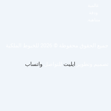
عالمية
ودقة
متناهية.
يع الحقوق محفوظة © 2026 للخيوط الملكية
صميم وتطوير
ايليت
للتواصل
واتساب