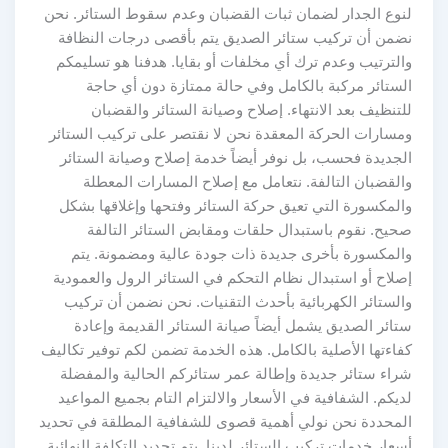
لنوع الجدار لضمان ثبات القضبان وعدم سقوط الستائر. نحن
نضمن أن تركيب ستائر الصديق يتم بأقصى درجات النظافة
والترتيب وعدم ترك أي مخلفات أو بقايا. هدفنا هو تسليمكم
الستائر مركبة بالكامل وفي حالة ممتازة دون أي حاجة
للتنظيف بعد الانتهاء. إصلاح وصيانة الستائر والقضبان
ومسارات الحركة المعقدة نحن لا نقتصر على تركيب الستائر
الجديدة فحسب، بل نوفر أيضاً خدمة إصلاح وصيانة الستائر
والقضبان التالفة. نتعامل مع إصلاح المسارات المعطلة
والمكسورة التي تعيق حركة الستائر وفتحها وإغلاقها بشكل
صحيح. نقوم باستبدال حلقات ومقابض الستائر التالفة
والمكسورة بأخرى جديدة ذات جودة عالية ومضمونة. يتم
إصلاح أو استبدال نظام التحكم في الستائر الرول والعمودية
والستائر الكهربائية بأحدث التقنيات. نحن نضمن أن تركيب
ستائر الصديق يشمل أيضاً صيانة الستائر القديمة وإعادة
كفاءتها الأصلية بالكامل. هذه الخدمة تضمن لكم توفير تكاليف
شراء ستائر جديدة وإطالة عمر ستائركم الحالية والمفضلة
لديكم. الشفافية في الأسعار والالتزام التام بجميع المواعيد
المحددة نحن نولي أهمية قصوى للشفافية المطلقة في تحديد
أسعار خدمات تركيب الستائر لدينا. يتم تحديد التكلفة النهائية