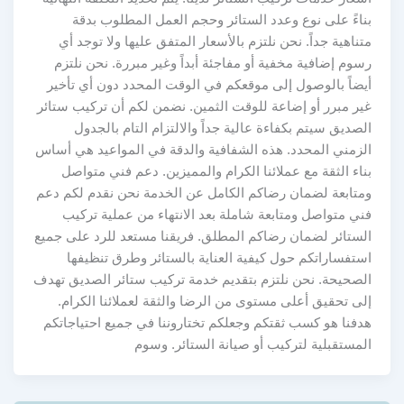
بناءً على نوع وعدد الستائر وحجم العمل المطلوب بدقة
متناهية جداً. نحن نلتزم بالأسعار المتفق عليها ولا توجد أي
رسوم إضافية مخفية أو مفاجئة أبداً وغير مبررة. نحن نلتزم
أيضاً بالوصول إلى موقعكم في الوقت المحدد دون أي تأخير
غير مبرر أو إضاعة للوقت الثمين. نضمن لكم أن تركيب ستائر
الصديق سيتم بكفاءة عالية جداً والالتزام التام بالجدول
الزمني المحدد. هذه الشفافية والدقة في المواعيد هي أساس
بناء الثقة مع عملائنا الكرام والمميزين. دعم فني متواصل
ومتابعة لضمان رضاكم الكامل عن الخدمة نحن نقدم لكم دعم
فني متواصل ومتابعة شاملة بعد الانتهاء من عملية تركيب
الستائر لضمان رضاكم المطلق. فريقنا مستعد للرد على جميع
استفساراتكم حول كيفية العناية بالستائر وطرق تنظيفها
الصحيحة. نحن نلتزم بتقديم خدمة تركيب ستائر الصديق تهدف
إلى تحقيق أعلى مستوى من الرضا والثقة لعملائنا الكرام.
هدفنا هو كسب ثقتكم وجعلكم تختاروننا في جميع احتياجاتكم
المستقبلية لتركيب أو صيانة الستائر. وسوم