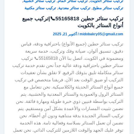
,
,
,
تركيب ستائر الكويت
تركيب ستائر حمام
تركيب ستائر خشبية
,
,
تركيب ستائر مطبخ
تركيب ستائر معدنية
تركيب ستائر مكتبية
تركيب ستائر حطين 55165818📞|تركيب جميع
أنواع الستائر بالكويت
midobakry05@gmail.com
/
أكتوبر 21, 2025
تركيب ستائر حطين (جميع الأنواع) باحترافية ودقة، قياس
دقيق، تنسيق ألوان، صيانة وفك وتركيب، خدمة سريعة
ومضمونة في الكويت. اتصل بنا الآن 55165818📞 تركيب
ستائر حطين باحترافية ودقة عالية جداً نحن نقدم خدمة تركيب
ستائر متكاملة تليق بذوقك الرفيع. لا تقلق بشأن تعقيدات
التركيب أو ضيق الوقت بعد الآن. فريقنا متخصص في تركيب
جميع أنواع الستائر الحديثة والكلاسيكية. نحن نتعامل مع
الستائر الرول والعمودية والستائر المعدنية والخشبية. يتم
التركيب بواسطة فنيين ذوي خبرة طويلة ومهارة فائقة. نحن
نضمن تثبيت المسارات والأعمدة بشكل آمن ومستقيم. يتم
تركيب الستائر الجديدة بدقة متناهية ودون أي أخطاء. نحن
نضمن أن تعمل الستائر بسلاسة وفعالية تامة. هذه الخدمة
توفر عليك الجهد والوقت اللازمين للتركيب الذاتي. نحن نعمل