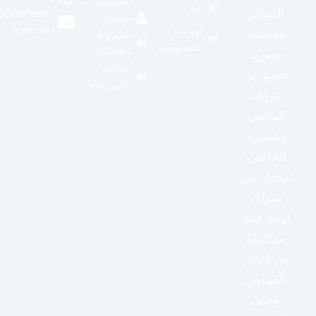
المشتريات
عنا
الستائر
info@curtains-
حسابي
kuw.com
سياسة
بتصاميم
الشروط
الخصوصية
والأحكام
حصرية
سياسة
تجمع بين
الاسترجاع
عراقة
الماضي
وعصرية
الحاضر،
لتجعل من
منزلك
لوحة فنية
متكاملة
من اختيار
القماش
وحتى