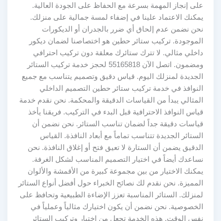
على إنجاز المهمة بسرعة مع الحفاظ على الجودة العالية.
يمكنك الاعتماد علينا في إضفاء لمسة جمالية على منزلك.
نحن نضمن عدم إلحاق أي ضرر بالجدران أو الديكورات
الموجودة. تركيب ستائر حطين هو اختصاصنا لضمان ديكور
داخلي مثالي. لا تترك ستائرك معلقة دون تركيب احترافي
ومضمون. اتصل الآن 55165818 لحجز خدمة تركيب الستائر
الجديدة لمنزلك اليوم. قياس دقيق وتصميم يتناسب مع جميع
النوافذ في خدمة تركيب ستائر حطين التصميم الداخلي
المثالي يبدأ من القياسات الدقيقة والمحكمة. نحن نقدم خدمة
قياس النوافذ الاحترافية قبل البدء في التركيب. فريقنا يأخذ
قياسات دقيقة جداً لضمان تناسب الستائر. نحن نضمن أن
الستائر الجديدة تتناسب تماماً مع أبعاد النافذة. القياس
الدقيق يضمن أن الستارة لا تعيق فتح أو إغلاق النافذة. نحن
نساعدك أيضاً في اختيار التصميم المناسب لشكل الغرفة.
يمكنك الاختيار من بين مجموعة كبيرة من الأقمشة والألوان
المميزة. نحن نقدم لك نصائح الخبراء حول أفضل أنواع الستائر
لمنزلك. الستائر المناسبة تعزز الإضاءة الطبيعية وتحافظ على
الخصوصية. نحن نضمن أن يكون اختيارك مثالياً وعملياً في
نفس الوقت. هذه الخدمة تجعل من اختيار وتركيب الستائر