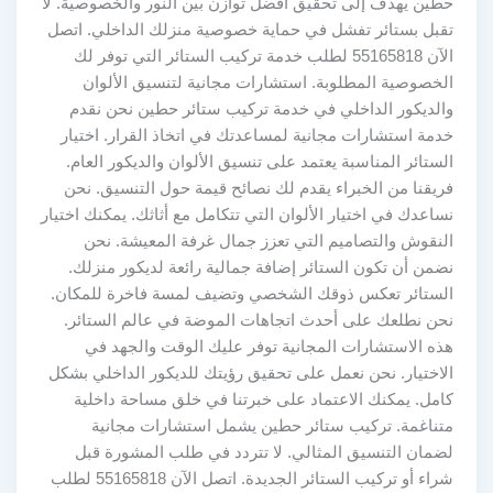
حطين يهدف إلى تحقيق أفضل توازن بين النور والخصوصية. لا
تقبل بستائر تفشل في حماية خصوصية منزلك الداخلي. اتصل
الآن 55165818 لطلب خدمة تركيب الستائر التي توفر لك
الخصوصية المطلوبة. استشارات مجانية لتنسيق الألوان
والديكور الداخلي في خدمة تركيب ستائر حطين نحن نقدم
خدمة استشارات مجانية لمساعدتك في اتخاذ القرار. اختيار
الستائر المناسبة يعتمد على تنسيق الألوان والديكور العام.
فريقنا من الخبراء يقدم لك نصائح قيمة حول التنسيق. نحن
نساعدك في اختيار الألوان التي تتكامل مع أثاثك. يمكنك اختيار
النقوش والتصاميم التي تعزز جمال غرفة المعيشة. نحن
نضمن أن تكون الستائر إضافة جمالية رائعة لديكور منزلك.
الستائر تعكس ذوقك الشخصي وتضيف لمسة فاخرة للمكان.
نحن نطلعك على أحدث اتجاهات الموضة في عالم الستائر.
هذه الاستشارات المجانية توفر عليك الوقت والجهد في
الاختيار. نحن نعمل على تحقيق رؤيتك للديكور الداخلي بشكل
كامل. يمكنك الاعتماد على خبرتنا في خلق مساحة داخلية
متناغمة. تركيب ستائر حطين يشمل استشارات مجانية
لضمان التنسيق المثالي. لا تتردد في طلب المشورة قبل
شراء أو تركيب الستائر الجديدة. اتصل الآن 55165818 لطلب