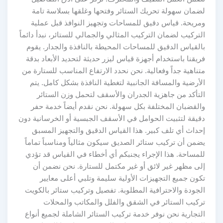
لضمان سهولة تحريك الستائر وفتحها وغلقها بسلاسة تامة
ومريحة. قياس دقيق للمساحات وتجهيز النوافذ قبل عملية
التركيب لضمان التركيب المثالي والجمالي للستائر، نبدأ دائماً
بالقياس الدقيق للمساحات المحيطة بالنافذة والجدار. يقوم
فريقنا باستخدام أجهزة قياس ليزر حديثة لتحديد الأبعاد بدقة
متناهية جداً وفعالية. نحن نحدد الارتفاع المناسب للستارة من
الأرضية والمسافة الجانبية لتغطية النافذة بشكل كامل. يتم
التأكد من جاهزية الجدران والأسقف لتحمل وزن الستائر
والقضبان المختلفة بكل سهولة. نحن نقدم أيضاً خدمة حفر
دقيقة لتثبيت الحوامل في الأسقف الجبسية أو الخرسانية دون
إحداث أي تلف كبير. هذا القياس الدقيق والتجهيز المسبق
يضمن أن تركيب ستائر الصديق سيكون مثالياً ومناسباً تماماً
للمساحة. هذا الإجراء يجنبكم أي أخطاء في القياس قد تؤدي
إلى مظهر غير لائق أو غير مكتمل للستارة. نحن نضمن أن
تكون جميع التجهيزات الأولية سليمة وتلبي أعلى معايير
الجودة والاحترافية المطلوبة. تفصيل وتركيب ستائر بالكويت
تركيب الستائر في الشقق والفلل والمكاتب والمحلات
التجارية نحن نوفر خدمة تركيب الستائر الشاملة لجميع أنواع