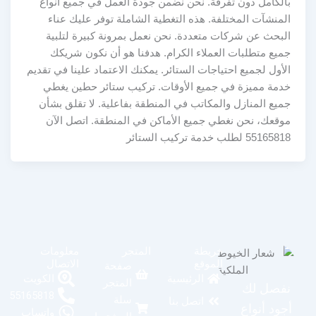
بالكامل دون تفرقة. نحن نضمن جودة العمل في جميع أنواع
المنشآت المختلفة. هذه التغطية الشاملة توفر عليك عناء
البحث عن شركات متعددة. نحن نعمل بمرونة كبيرة لتلبية
جميع متطلبات العملاء الكرام. هدفنا هو أن نكون شريكك
الأول لجميع احتياجات الستائر. يمكنك الاعتماد علينا في تقديم
خدمة مميزة في جميع الأوقات. تركيب ستائر حطين يغطي
جميع المنازل والمكاتب في المنطقة بفاعلية. لا تقلق بشأن
موقعك، نحن نغطي جميع الأماكن في المنطقة. اتصل الآن
55165818 لطلب خدمة تركيب الستائر
خريطة
المتجر
معلومات
الموقع
الاتصال
صفحة
الكويت
الرئيسية
المتجر
نفصل لك
55165818
سلة
اتصل بنا
أجود أنواع
واتساب