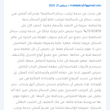
midobakry05@gmail.com
/
سبتمبر 21, 2025
هل تبحث عن خدمة تركيب ستائر السالمية؟ نقدم لك أفضل فني
تركيب ستائر في السالمية لتركيب كافة أنواع الستائر بدقة
واحترافية. سرعة في التنفيذ وأسعار مميزة. اتصل الآن على
55165818📞 خبرتنا تضمن لكم تركيبًا مثاليًا في خدمة تركيب ستائر
السالمية نحن نضع بين أيديكم سنوات طويلة من الخبرة في عالم
الستائر. فريقنا يمتلك مهارة عالية ومعرفة عميقة بكل التفاصيل.
نحن لا نقوم بتثبيت الستائر فقط. بل نضمن أن كل قطعة تبدو
كتحفة فنية في مكانها. نتعامل مع جميع أنواع الجدران والأسقف
المختلفة. نفهم طبيعة كل مادة وكيفية التعامل معها بأمان.
نستخدم الأدوات المناسبة لكل مهمة لضمان الثبات الكامل.
يحرص الفنيون لدينا على حماية أثاثكم وأرضياتكم أثناء العمل. إن
الدقة في تحديد الارتفاع المناسب والمحاذاة المثالية هي من
أولوياتنا. هذا يضمن أن ستائركم تنسدل بشكل أنيق وجذاب. نحن
نؤمن بأن التركيب الصحيح يعزز جمال الستائر بشكل كبير. كما أنه
يطيل من عمرها الافتراضي ويحافظ على آليتها. كل خطوة نقوم
بها مدروسة بعناية فائقة. من فك التغليف إلى التثبيت النهائي
للستارة. معرفتنا الواسعة تمكننا من تقديم أفضل خدمة تركيب