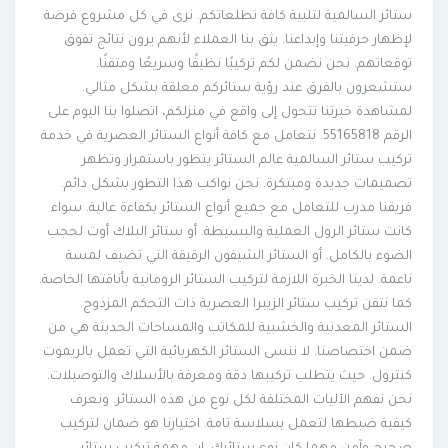
ستائر السالمية لتلبية كافة تطلعاتكم. نرى في كل مشروع فرصة
لإظهار حرفيتنا وإبداعنا. يثق بنا العملاء لأنهم يرون نتائج تفوق
توقعاتهم. نحن نضمن لكم تركيبًا نظيفًا وسريعًا ومتقنًا.
ستشعرون بالفرق عند رؤية ستائركم معلقة بشكل مثالي.
لمشاهدة خبرتنا تتحول إلى واقع في منزلكم، اتصلوا بنا اليوم على
الرقم 55165818. نتعامل مع كافة أنواع الستائر العصرية في خدمة
تركيب ستائر السالمية عالم الستائر يتطور باستمرار وتظهر
تصميمات جديدة ومبتكرة. نحن نواكب هذا التطور بشكل دائم.
فريقنا مدرب للتعامل مع جميع أنواع الستائر بكفاءة عالية. سواء
كانت ستائر الرول العملية والبسيطة. أو ستائر البلاك أوت لحجب
الضوء بالكامل. أو الستائر الشيفون الرقيقة التي تضيف لمسة
ناعمة. لدينا الخبرة اللازمة لتركيب الستائر الرومانية بأناقتها الخاصة.
كما نتقن تركيب ستائر الزيبرا العصرية ذات التحكم المزدوج.
الستائر المعدنية والخشبية للمكاتب والمساحات الحديثة هي من
ضمن اختصاصنا. لا ننسى الستائر الكهربائية التي تعمل بالريموت
كنترول. حيث يتطلب تركيبها دقة ومعرفة بالأسلاك والتوصيلات.
نحن نفهم الآليات المختلفة لكل نوع من هذه الستائر. ونعرف
كيفية ضبطها لتعمل بسلاسة تامة. اختيارنا هو ضمان لتركيب