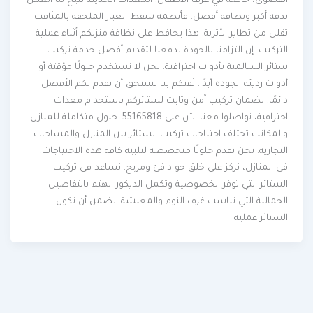
القصوى، خاصة في غرف الأطفال. المعدات الحديثة تتيح لنا العمل
بدقة أكبر ونظافة أفضل. فأنظمة شفط الغبار الملحقة بالمثاقب
تقلل من تطاير الأتربة. هذا يحافظ على نظافة منزلكم أثناء عملية
التركيب. إن التزامنا بالجودة يدفعنا لتقديم أفضل خدمة تركيب
ستائر السالمية بأدوات احترافية. نحن لا نستخدم حلولًا مؤقتة أو
أدوات رديئة الجودة أبدًا. ثقتكم بنا تستحق أن نقدم لكم الأفضل
دائمًا. لضمان تركيب آمن وثابت لستائركم باستخدام معدات
احترافية، تواصلوا معنا الآن على 55165818. حلول متكاملة للمنازل
والمكاتب تختلف احتياجات تركيب الستائر بين المنازل والمساحات
التجارية. نحن نقدم حلولًا متخصصة لتلبية كافة هذه الاحتياجات.
في المنازل، نركز على خلق جو دافئ ومريح. نساعد في تركيب
الستائر التي توفر الخصوصية وتكمل الديكور. نهتم بالتفاصيل
الجمالية التي تناسب غرف النوم والمعيشة. نضمن أن تكون
الستائر عملية