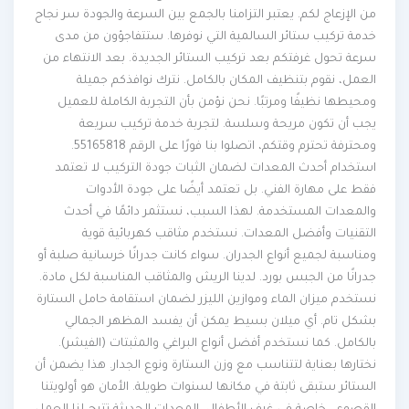
من الإزعاج لكم. يعتبر التزامنا بالجمع بين السرعة والجودة سر نجاح
خدمة تركيب ستائر السالمية التي نوفرها. ستتفاجؤون من مدى
سرعة تحول غرفتكم بعد تركيب الستائر الجديدة. بعد الانتهاء من
العمل، نقوم بتنظيف المكان بالكامل. نترك نوافذكم جميلة
ومحيطها نظيفًا ومرتبًا. نحن نؤمن بأن التجربة الكاملة للعميل
يجب أن تكون مريحة وسلسة. لتجربة خدمة تركيب سريعة
ومحترفة تحترم وقتكم، اتصلوا بنا فورًا على الرقم 55165818.
استخدام أحدث المعدات لضمان الثبات جودة التركيب لا تعتمد
فقط على مهارة الفني. بل تعتمد أيضًا على جودة الأدوات
والمعدات المستخدمة. لهذا السبب، نستثمر دائمًا في أحدث
التقنيات وأفضل المعدات. نستخدم مثاقب كهربائية قوية
ومناسبة لجميع أنواع الجدران. سواء كانت جدرانًا خرسانية صلبة أو
جدرانًا من الجبس بورد. لدينا الريش والمثاقب المناسبة لكل مادة.
نستخدم ميزان الماء وموازين الليزر لضمان استقامة حامل الستارة
بشكل تام. أي ميلان بسيط يمكن أن يفسد المظهر الجمالي
بالكامل. كما نستخدم أفضل أنواع البراغي والمثبتات (الفيشر).
نختارها بعناية لتتناسب مع وزن الستارة ونوع الجدار. هذا يضمن أن
الستائر ستبقى ثابتة في مكانها لسنوات طويلة. الأمان هو أولويتنا