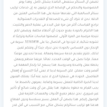
تضمن أن الستائر ستغطي النافذة بشكل كامل. وهذا يوفر
الخصوصية والتحكم في الإضاءة الذي ترغبون به. إن خدمات تركيب
ستائر السالمية التي نقدمها مبنية على هذا الأساس المتين من
الدقة. نحن لا نترك أي شيء للصدفة أو التقديرات العشوائية.
نراجع القياسات أكثر من مرة قبل البدء في عملية الحفر والتثبيت.
هذا الالتزام بالجودة يمنع حدوث أي أخطاء مكلفة. ويضمن لكم
نتيجة مرضية من المرة الأولى. لتضمنوا قياسات مثالية وتركيبًا لا
تشوبه شائبة، لا تترددوا في الاتصال بنا على 55165818. سرعة في
الإنجاز دون المساس بالجودة نحن ندرك جيدًا أن وقتكم ثمين.
لذلك، نلتزم بتقديم خدمة سريعة وفعالة. عندما تحددون موعدًا
معنا، فإننا نصل في الوقت المحدد تمامًا. فريقنا منظم ويعمل
بخطة عمل واضحة ومدروسة. هذا يسمح لنا بإنجاز المهمة في
أقصر وقت ممكن. لكن السرعة لدينا لا تعني أبدًا التسرع أو إهمال
التفاصيل. الجودة هي شعارنا الذي لا نحيد عنه أبدًا. يمتلك الفنيون
لدينا الخبرة الكافية للعمل بسرعة وكفاءة. يعرفون بالضبط ما
يجب القيام به خطوة بخطوة. هذا يقلل من أي وقت ضائع أو تأخير
غير ضروري. نحن نجهز جميع الأدوات والمعدات اللازمة قبل
الوصول إليكم. هذا يضمن أن العمل يسير بسلاسة ودون انقطاع.
هدفنا هو تركيب ستائركم بشكل مثالي مع التسبب في أقل قدر