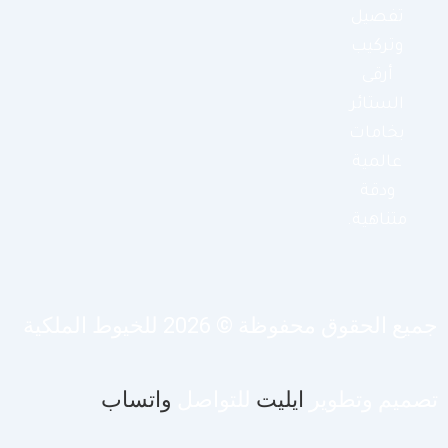
تفصيل
وتركيب
أرقى
الستائر
بخامات
عالمية
ودقة
متناهية.
يع الحقوق محفوظة © 2026 للخيوط الملكية
صميم وتطوير
ايليت
للتواصل
واتساب