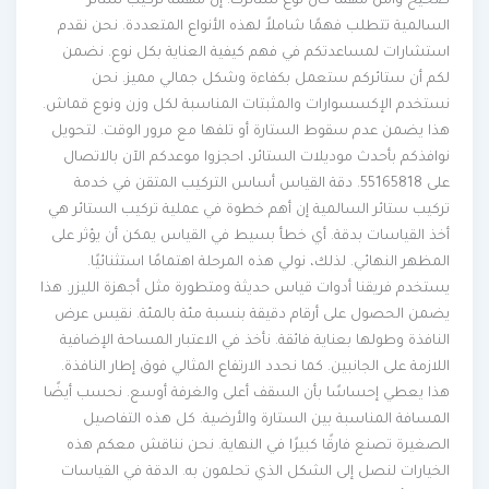
صحيح وآمن مهما كان نوع ستائرك. إن مهمة تركيب ستائر
السالمية تتطلب فهمًا شاملاً لهذه الأنواع المتعددة. نحن نقدم
استشارات لمساعدتكم في فهم كيفية العناية بكل نوع. نضمن
لكم أن ستائركم ستعمل بكفاءة وشكل جمالي مميز. نحن
نستخدم الإكسسوارات والمثبتات المناسبة لكل وزن ونوع قماش.
هذا يضمن عدم سقوط الستارة أو تلفها مع مرور الوقت. لتحويل
نوافذكم بأحدث موديلات الستائر، احجزوا موعدكم الآن بالاتصال
على 55165818. دقة القياس أساس التركيب المتقن في خدمة
تركيب ستائر السالمية إن أهم خطوة في عملية تركيب الستائر هي
أخذ القياسات بدقة. أي خطأ بسيط في القياس يمكن أن يؤثر على
المظهر النهائي. لذلك، نولي هذه المرحلة اهتمامًا استثنائيًا.
يستخدم فريقنا أدوات قياس حديثة ومتطورة مثل أجهزة الليزر. هذا
يضمن الحصول على أرقام دقيقة بنسبة مئة بالمئة. نقيس عرض
النافذة وطولها بعناية فائقة. نأخذ في الاعتبار المساحة الإضافية
اللازمة على الجانبين. كما نحدد الارتفاع المثالي فوق إطار النافذة.
هذا يعطي إحساسًا بأن السقف أعلى والغرفة أوسع. نحسب أيضًا
المسافة المناسبة بين الستارة والأرضية. كل هذه التفاصيل
الصغيرة تصنع فارقًا كبيرًا في النهاية. نحن نناقش معكم هذه
الخيارات لنصل إلى الشكل الذي تحلمون به. الدقة في القياسات