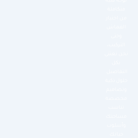
لوحة فنية
متكاملة
من اختيار
القماش
وحتى
التركيب،
نحن نعتني
بكل
التفاصيل.
حلول ذكية
وتصاميم
مخصصة
تناسب
مساحتك
وأسلوب
حياتك