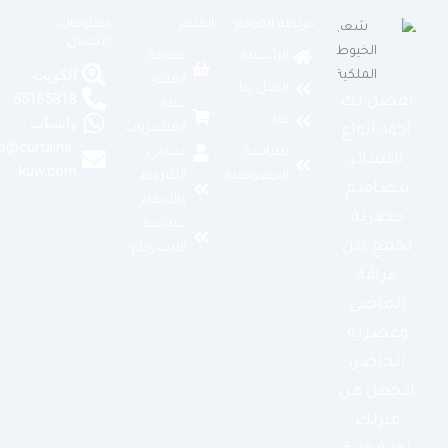
خريطة الموقع
المتجر
معلومات
الاتصال
الرئيسية
صفحة
الكويت
المتجر
اتصل بنا
55165818
نفصل لك
سلة
عنا
واتساب
المشتريات
أجود أنواع
info@curtains-
سياسة
حسابي
الستائر
kuw.com
الخصوصية
الشروط
بتصاميم
والأحكام
حصرية
سياسة
تجمع بين
الاسترجاع
عراقة
الماضي
وعصرية
الحاضر،
لتجعل من
منزلك