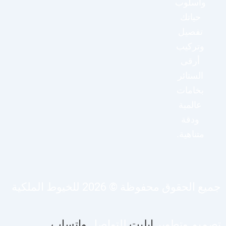
وأسلوب
حياتك
تفصيل
وتركيب
أرقى
الستائر
بخامات
عالمية
ودقة
متناهية.
يع الحقوق محفوظة © 2026 للخيوط الملكية
صميم وتطوير
ايليت
للتواصل
واتساب