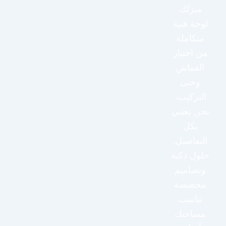
منزلك
لوحة فنية
متكاملة
من اختيار
القماش
وحتى
التركيب،
نحن نعتني
بكل
التفاصيل.
حلول ذكية
وتصاميم
مخصصة
تناسب
مساحتك