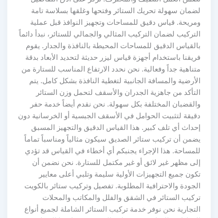
لضمان سهولة تحريك الستائر وفتحها وغلقها بسلاسة تامة
ومريحة. قياس دقيق للمساحات وتجهيز النوافذ قبل عملية
التركيب لضمان التركيب المثالي والجمالي للستائر، نبدأ دائماً
بالقياس الدقيق للمساحات المحيطة بالنافذة والجدار. يقوم
فريقنا باستخدام أجهزة قياس ليزر حديثة لتحديد الأبعاد بدقة
متناهية جداً وفعالية. نحن نحدد الارتفاع المناسب للستارة من
الأرضية والمسافة الجانبية لتغطية النافذة بشكل كامل. يتم
التأكد من جاهزية الجدران والأسقف لتحمل وزن الستائر
والقضبان المختلفة بكل سهولة. نحن نقدم أيضاً خدمة حفر
دقيقة لتثبيت الحوامل في الأسقف الجبسية أو الخرسانية دون
إحداث أي تلف كبير. هذا القياس الدقيق والتجهيز المسبق
يضمن أن تركيب ستائر الصديق سيكون مثالياً ومناسباً تماماً
للمساحة. هذا الإجراء يجنبكم أي أخطاء في القياس قد تؤدي
إلى مظهر غير لائق أو غير مكتمل للستارة. نحن نضمن أن
تكون جميع التجهيزات الأولية سليمة وتلبي أعلى معايير
الجودة والاحترافية المطلوبة. تفصيل وتركيب ستائر بالكويت
تركيب الستائر في الشقق والفلل والمكاتب والمحلات
التجارية نحن نوفر خدمة تركيب الستائر الشاملة لجميع أنواع