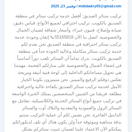
midobakry05@gmail.com
/
نوفمبر 23, 2025
تركيب ستائر الصديق: أفضل خدمة تركيب ستائر في منطقة
الصديق بالكويت. تركيب احترافي لجميع الأنواع، قياس دقيق،
صيانة وإصلاح، فنيون خبراء، وأسعار شفافة لضمان الجمال
والخصوصية. اتصل بنا الآن 55165818📞 إتقان وجودة: خدمة
تركيب ستائر احترافية في منطقة الصديق نحن نقدم لكم
خدمة تركيب ستائر متكاملة وعالية الجودة جداً في منطقة
الصديق بالكويت. ندرك تماماً أن الستائر تلعب دوراً أساسياً
في إضفاء الجمال والخصوصية على منازلكم الفخمة. مهمتنا
هي تحويل مساحاتكم الداخلية إلى لوحة فنية أنيقة ومريحة
تعكس ذوقكم الرفيع والمميز. نحن متميزون بكوننا الخيار
الأمثل لخدمة تركيب ستائر الصديق بكفاءة عالية واحترافية
مطلقة. فريقنا من الفنيين المتخصصين يمتلك الخبرة الواسعة
في تركيب جميع أنواع الستائر الحديثة والكلاسيكية. نتعامل مع
الستائر الرول والعمودية والمعدنية والبلاك آوت والستائر
الدانتيل الفاخرة. نحن نضمن لكم أن عملية التركيب ستتم
بدقة متناهية وموثوقة جداً ولن يكون هناك أي تلف لديكوراتكم.
يمكنكم الآن الاعتماد علينا لضمان تثبيت ستائركم بشكل