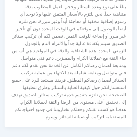
بناءً على نوع وعدد الستائر وحجم العمل المطلوب بدقة
متناهية جداً. نحن نلتزم بالأسعار المتفق عليها ولا توجد أي
رسوم إضافية مخفية أو مفاجئة أبداً وغير مبررة. نحن نلتزم
أيضاً بالوصول إلى موقعكم في الوقت المحدد دون أي تأخير
غير مبرر أو إضاعة للوقت الثمين. نضمن لكم أن تركيب ستائر
الصديق سيتم بكفاءة عالية جداً والالتزام التام بالجدول
الزمني المحدد. هذه الشفافية والدقة في المواعيد هي أساس
بناء الثقة مع عملائنا الكرام والمميزين. دعم فني متواصل
ومتابعة لضمان رضاكم الكامل عن الخدمة نحن نقدم لكم دعم
فني متواصل ومتابعة شاملة بعد الانتهاء من عملية تركيب
الستائر لضمان رضاكم المطلق. فريقنا مستعد للرد على جميع
استفساراتكم حول كيفية العناية بالستائر وطرق تنظيفها
الصحيحة. نحن نلتزم بتقديم خدمة تركيب ستائر الصديق تهدف
إلى تحقيق أعلى مستوى من الرضا والثقة لعملائنا الكرام.
هدفنا هو كسب ثقتكم وجعلكم تختاروننا في جميع احتياجاتكم
المستقبلية لتركيب أو صيانة الستائر. وسوم