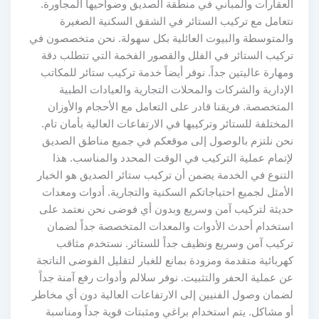
العقارات والمباني في منطقة الصديق وضواحيها المجاورة.
نتعامل مع تركيب الستائر في الشقق السكنية الصغيرة
والمتوسطة والبيوت العائلية بكل سهولة. نحن متخصصون في
تركيب الستائر في الفلل والقصور الفخمة التي تتطلب دقة
ومهارة عاليتين جداً. نوفر أيضاً خدمة تركيب ستائر للمكاتب
الإدارية والشركات والمحلات التجارية والعيادات الطبية
المتخصصة. فريقنا قادر على التعامل مع الأحجام والأوزان
المختلفة للستائر وتركيبها في الارتفاعات العالية بأمان تام.
نحن نلتزم بالوصول إلى موقعكم في جميع مناطق الصديق
لإتمام عملية التركيب في الوقت المحدد والمناسب. هذا
التنوع في الخدمة يضمن أن تركيب ستائر الصديق هو الخيار
الأمثل لجميع احتياجاتكم السكنية والتجارية. أدوات ومعدات
حديثة لتركيب آمن وسريع وبدون أي فوضى نحن نعتمد على
استخدام أحدث الأدوات والمعدات المتخصصة جداً لضمان
تركيب آمن وسريع ونظيف جداً للستائر. نستخدم مثاقب
كهربائية متقدمة ومزودة بمانع للغبار لتقليل الفوضى الناتجة
عن عملية الحفر والتثبيت. نوفر سلالم وأدوات رفع آمنة جداً
لضمان وصول الفنيين إلى الارتفاعات العالية دون أي مخاطر
أو مشاكل. يتم استخدام براغي ومثبتات قوية جداً ومناسبة