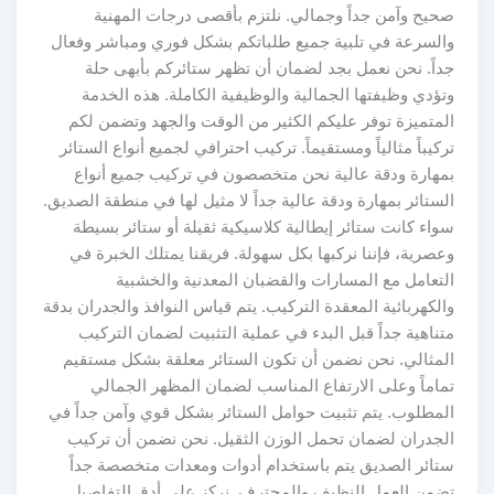
صحيح وآمن جداً وجمالي. نلتزم بأقصى درجات المهنية
والسرعة في تلبية جميع طلباتكم بشكل فوري ومباشر وفعال
جداً. نحن نعمل بجد لضمان أن تظهر ستائركم بأبهى حلة
وتؤدي وظيفتها الجمالية والوظيفية الكاملة. هذه الخدمة
المتميزة توفر عليكم الكثير من الوقت والجهد وتضمن لكم
تركيباً مثالياً ومستقيماً. تركيب احترافي لجميع أنواع الستائر
بمهارة ودقة عالية نحن متخصصون في تركيب جميع أنواع
الستائر بمهارة ودقة عالية جداً لا مثيل لها في منطقة الصديق.
سواء كانت ستائر إيطالية كلاسيكية ثقيلة أو ستائر بسيطة
وعصرية، فإننا نركبها بكل سهولة. فريقنا يمتلك الخبرة في
التعامل مع المسارات والقضبان المعدنية والخشبية
والكهربائية المعقدة التركيب. يتم قياس النوافذ والجدران بدقة
متناهية جداً قبل البدء في عملية التثبيت لضمان التركيب
المثالي. نحن نضمن أن تكون الستائر معلقة بشكل مستقيم
تماماً وعلى الارتفاع المناسب لضمان المظهر الجمالي
المطلوب. يتم تثبيت حوامل الستائر بشكل قوي وآمن جداً في
الجدران لضمان تحمل الوزن الثقيل. نحن نضمن أن تركيب
ستائر الصديق يتم باستخدام أدوات ومعدات متخصصة جداً
تضمن العمل النظيف والمحترف. نركز على أدق التفاصيل