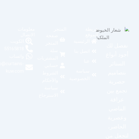
خريطة
المتجر
معلومات
الموقع
الاتصال
صفحة
الكويت
الرئيسية
المتجر
نفصل لك
55165818
سلة
اتصل بنا
أجود أنواع
واتساب
المشتريات
عنا
الستائر
info@curtains-
حسابي
kuw.com
سياسة
بتصاميم
الشروط
الخصوصية
والأحكام
حصرية
سياسة
تجمع بين
الاسترجاع
عراقة
الماضي
وعصرية
الحاضر،
لتجعل من