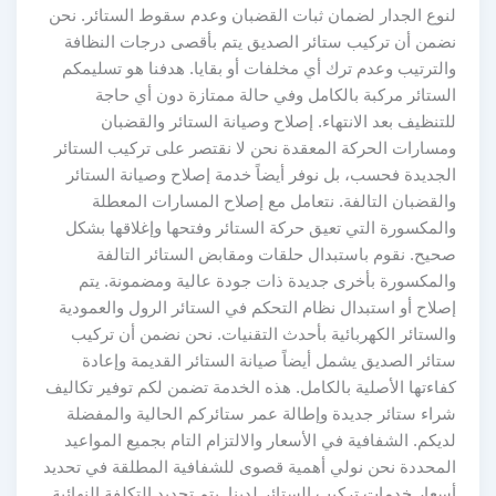
لنوع الجدار لضمان ثبات القضبان وعدم سقوط الستائر. نحن
نضمن أن تركيب ستائر الصديق يتم بأقصى درجات النظافة
والترتيب وعدم ترك أي مخلفات أو بقايا. هدفنا هو تسليمكم
الستائر مركبة بالكامل وفي حالة ممتازة دون أي حاجة
للتنظيف بعد الانتهاء. إصلاح وصيانة الستائر والقضبان
ومسارات الحركة المعقدة نحن لا نقتصر على تركيب الستائر
الجديدة فحسب، بل نوفر أيضاً خدمة إصلاح وصيانة الستائر
والقضبان التالفة. نتعامل مع إصلاح المسارات المعطلة
والمكسورة التي تعيق حركة الستائر وفتحها وإغلاقها بشكل
صحيح. نقوم باستبدال حلقات ومقابض الستائر التالفة
والمكسورة بأخرى جديدة ذات جودة عالية ومضمونة. يتم
إصلاح أو استبدال نظام التحكم في الستائر الرول والعمودية
والستائر الكهربائية بأحدث التقنيات. نحن نضمن أن تركيب
ستائر الصديق يشمل أيضاً صيانة الستائر القديمة وإعادة
كفاءتها الأصلية بالكامل. هذه الخدمة تضمن لكم توفير تكاليف
شراء ستائر جديدة وإطالة عمر ستائركم الحالية والمفضلة
لديكم. الشفافية في الأسعار والالتزام التام بجميع المواعيد
المحددة نحن نولي أهمية قصوى للشفافية المطلقة في تحديد
أسعار خدمات تركيب الستائر لدينا. يتم تحديد التكلفة النهائية