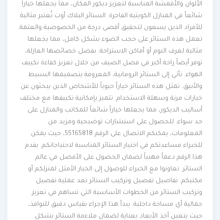
الألوان والأقمشة المناسبة لتعزيز ديكور المكان، مما يجعلها خياراً
شائعاً في المنازل الكويتية الفاخرة. الستائر البلاك أوت تُعتبر مثالية
للأفراد الذين يسعون لتحقيق أقصى درجة من الخصوصية والعتمة.
تعمل هذه الستائر على حجب الضوء بشكل كامل، مما يجعلها
مثالية لغرف النوم أو أماكن الاستراحة. بفضل خصائصها العازلة،
توفر أيضاً راحة أكبر في فصل الصيف من خلال تعزيز كفاءة تكييف
الهواء. نأتي إلى الستائر الرومانية، المعروفة بتصميمها البسيط
والأنيق. تمثل هذه الستائر خياراً حيوياً للأشخاص الذين يبحثون عن
خيارات مرنة وسهلة الاستخدام. تتميز بإمكانية تكييفها مع مختلف
أساليب الديكور، مما يجعلها خياراً شائعاً للمكاتب والمنازل على
حد سواء. للحصول على استشارات توضيحية ومزيد من
المعلومات، يمكنكم الاتصال على الرقم 55165818، حيث يمكن
للخبراء مساعدتكم في اختيار الستائر المناسبة لاحتياجاتكم. يقدم
هذا الرقم دعماً مهنياً لضمان الحصول على الأفضل في عالم
الستائر. تعاونوا مع الخبراء للوصول إلى الخيار الأمثل لمنزلكم أو
مكتبكم. تفاصيل تفصيل وتركيب الستائر تعد عملية تفصيل
وتركيب الستائر من الخطوات الأساسية التي تساهم في تعزيز
جمالية أي مساحة داخلية. يبدأ هذا الإجراء بقياس دقيق للنوافذ،
حيث يتعين أخذ الأبعاد بعناية لضمان ملاءمة الستائر بشكل