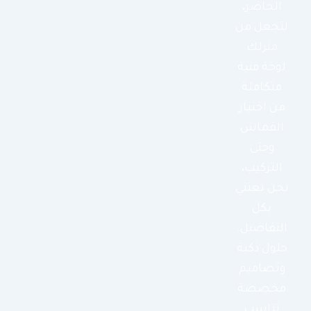
الحاضر،
لتجعل من
منزلك
لوحة فنية
متكاملة
من اختيار
القماش
وحتى
التركيب،
نحن نعتني
بكل
التفاصيل.
حلول ذكية
وتصاميم
مخصصة
تناسب