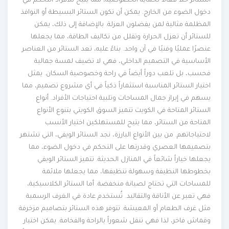
الستائر حلاً فعالاً لحماية الخصوصية، مما يتيح للأفراد التحكم في
دخول الضوء من الخارج. يمكن أن تكون الستائر البسيطة أو النوافذ
المظلمة مثالية لمن يفضلون العزلة. بالإضافة إلى ذلك، يمكن
للستائر أن تعزل الحرارة وتقلل من تكاليف الطاقة، مما يجعلها
عنصرًا عمليًا وفنيًا في آن واحد. بناءً عليه، تعد الستائر من العناصر
الأساسية في التصميم الداخلي، فهي لا تضيف لمسة جمالية
فحسب، بل تلعب دوراً أيضاً في راحة وخصوصية السكان. يمثل
اختيار الستائر المناسبة استثماراً ذكياً في أي مشروع تصميم، مما
يسهم في إبراز جمال المساحات وتلبية احتياجات الأفراد. أنواع
الستائر المتاحة في الكويت تتميز السوق الكويتي بتنوع الأنواع
المتاحة من الستائر، مما يتيح للمستهلكين اختيار الأنسب
لاحتياجاتهم. من بين الأنواع البارزة، نجد الستائر الويفي، التي تشتهر
بتصميمها العصري وقدرتها على التحكم في دخول الضوء، مما
يجعلها خياراً شائعاً في المنازل الحديثة. تتميز الستائر الويفي
بخطوطها النظيفة وسهولة تنظيفها، مما يجعلها ملائمة
للمساحات التي تحتاج لصيانة منخفضة. أما الستائر الكلاسيكية،
فهي تعبر عن الأناقة والتقاليد. تُستخدم عادة في الغرف الرسمية
مثل غرف الطعام أو المعيشة. تتوفر هذه الستائر بتصاميم مزخرفة
وقماش فاخر، لذا فهي تنقل شعوراً بالراحة والفخامة. يمكن اختيار