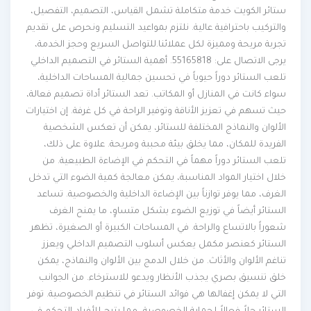
ستائر الكويت خدمة متكاملة تشمل القياس، التصميم، التفصيل،
والتركيب باحترافية عالية. نلتزم بمواعيد التسليم ونحرص على تقديم
تجربة مريحة ومميزة لكل عملائنا.للتواصل السريع وحجز الخدمة،
يرجى الاتصال على: 55165818. أهمية الستائر في التصميم الداخلي
تلعب الستائر دوراً حيوياً في تحسين جمالية المساحات الداخلية،
سواء كانت في المنازل أو المكاتب. تعد الستائر أداة تصميم فعالة،
حيث تسهم في تعزيز الأناقة وتوفير الراحة في كل غرفة. إن اختيارات
الألوان والنماذج المختلفة للستائر، يمكن أن تعكس الشخصية
الفريدة للمكان، مما يخلق بيئة محببة ومريحة. علاوة على ذلك،
تلعب الستائر دوراً مهماً في التحكم في الإضاءة الطبيعية. من
خلال اختيار المواد المناسبة، يمكن معالجة كمية الضوء التي تدخل
الغرف، مما يوفر توازناً بين الإضاءة الداخلية والخصوصية. تساعد
الستائر أيضاً في توزيع الضوء بشكل متساوٍ، ما يمنح الغرف
شعوراً بالاتساع والراحة. في المساحات الكبيرة أو الصغيرة، تظهر
الستائر كعنصر مكمل يعكس أسلوب التصميم الداخلي ويعزز
تناغم الألوان والأثاث. من خلال الدمج بين الألوان والنماذج، يمكن
خلق تنسيق بصري يجذب الأنظار ويدعو للاسترخاء. من الجوانب
التي لا يمكن إغفالها هي فوائد الستائر في تنظيم الخصوصية. توفر