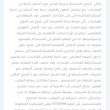
مثالي. يُنصح باستخدام شريط قياس مرن لضمان الدقة في
القياسات، مع تسجيل الطول والعرض بدقة. هذا يُساعد في اختيار
الستائر المناسبة التي تلبي احتياجات العميل. بعد الانتهاء من
القياسات، تأتي مرحلة اختيار الأقمشة، التي تتنوع بين الأنواع
المختلفة. تتوفر العديد من الخيارات من حيث الألوان، النقوش،
والملمس. يمكن أن تؤثر اختيارات الأقمشة على إضاءة الغرفة
وخصوصيتها، لذا من المهم التفكير في الاستخدام المقصود
للغرفة. قد يفضل البعض الأقمشة الكثيفة التي تمنع دخول
الضوء، بينما يمكن للآخرين اختيار الأقمشة الخفيفة التي تسمح
بدخول الضوء الطبيعي. بعد اختيار القماش المناسب، يتم تفصيل
الستائر وفقًا للقياسات المحددة، وقد تتطلب هذه العملية بعض
الوقت والجهد للحصول على نتائج مرضية. يُفضل التعامل مع
الشركات المتخصصة في هذا المجال لضمان جودة المنتج النهائي.
بمجرد الانتهاء من التخصيص، سيتم انتقالنا إلى مرحلة التركيب
الفعلي. يحتاج التركيب إلى دقة وعناية، حيث يتم تثبيت قضبان
الستائر أو المسارات بطريقة تضمن حركتها بسهولة. إذا كنت
بحاجة إلى خدمات احترافية في التركيب، يمكنك الاتصال
بالمتخصصين على الرقم 55165818 لتلقي المساعدة المطلوبة.