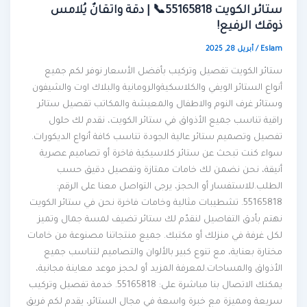
ستائر الكويت 55165818📞 | دقة واتقانٌ يُلامس
ذوقك الرفيع!
Eslam
/
أبريل 28, 2025
ستائر الكويت تفصيل وتركيب بأفضل الأسعار نوفر لكم جميع
أنواع الستائر الويفي والكلاسكيةوالرومانية والبلاك اوت والشيفون
وستائر غرف النوم والاطفال والمعيشة والمكاتب تفصيل ستائر
راقية تناسب جميع الأذواق في ستائر الكويت، نقدم لك حلول
تفصيل وتصميم ستائر عالية الجودة تناسب كافة أنواع الديكورات.
سواء كنت تبحث عن ستائر كلاسيكية فاخرة أو تصاميم عصرية
أنيقة، نحن نضمن لك خامات ممتازة وتفصيل دقيق حسب
الطلب.للاستفسار أو الحجز، يرجى التواصل معنا على الرقم:
55165818. تشطيبات مثالية وخامات فاخرة نحن في ستائر الكويت
نهتم بأدق التفاصيل لنقدّم لك ستائر تضيف لمسة جمال وتميز
لكل غرفة في منزلك أو مكتبك. جميع منتجاتنا مصنوعة من خامات
مختارة بعناية، مع تنوع كبير بالألوان والتصاميم لتناسب جميع
الأذواق والمساحات.لمعرفة المزيد أو لحجز موعد معاينة مجانية،
يمكنك الاتصال بنا مباشرة على: 55165818. خدمة تفصيل وتركيب
سريعة ومميزة مع خبرة واسعة في مجال الستائر، يقدم لكم فريق