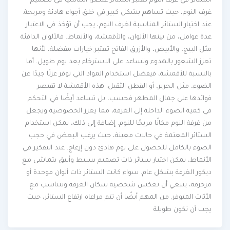
الستائر في غرف النوم تعتبر الستائر عنصرًا أساسيًا في تصميم
غرف النوم، حيث تساهم بشكل كبير في خلق أجواء هادئة ومريحة.
عند اختيار الستائر المناسبة لغرف النوم، يجب أن تؤخذ في الاعتبار
عدة عوامل، من بينها الألوان، والأقمشة، والأنماط. فالألوان الدافئة
مثل البيج، والأبيض، والأزرق الفاتح تعتبر خيارات مفضلة، لأنها
تعزز الشعور بالهدوء وتساعد على الاسترخاء بعد يوم طويل. أما
بالنسبة للأقمشة، فيفضل استخدام المواد التي توفر عزلًا جيدًا عن
الضوء، مثل الحرير، أو القطن الثقيل. هذه الأقمشة لا تقتصر
فوائدها على جمال المظهر فحسب، بل تساعد أيضًا في التحكم
في كمية الضوء الداخلة إلى الغرفة، مما يعزز الخصوصية ويجعل
من غرفة النوم مكانًا مريحًا للنوم. إضافة إلى ذلك، يمكن استخدام
الستائر المعتمة في حالات معينة، حيث يرغب البعض في حجب
الضوء بالكامل للحصول على نوم هادئ دون إزعاج. عند التفكير في
الأنماط، يمكن اختيار ستائر ذات تصميم بسيط وأنيق يتماشى مع
ديكور الغرفة بشكل عام. سواء كانت الستائر ذات ألوان موحدة أو
مزخرفة، ينبغي أن تعكس شخصية سكان الغرفة وتتناسب مع
الأثاث المتوفر. من المهم أيضًا أن تتم مراعاة ارتفاع الستائر، حيث
يجب أن تكون طويلة