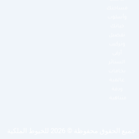
مساحتك
وأسلوب
حياتك
تفصيل
وتركيب
أرقى
الستائر
بخامات
عالمية
ودقة
متناهية.
يع الحقوق محفوظة © 2026 للخيوط الملكية