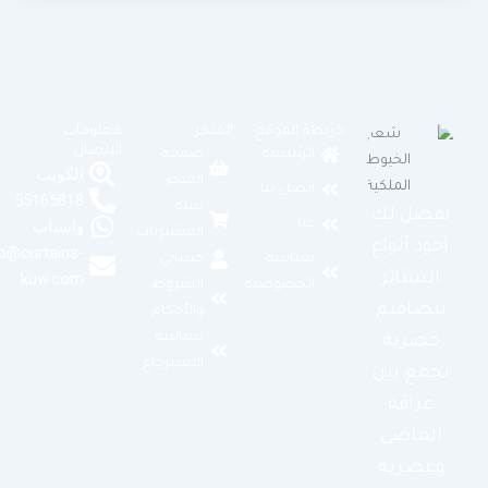
خريطة الموقع
المتجر
معلومات
الاتصال
الرئيسية
صفحة
الكويت
المتجر
اتصل بنا
55165818
سلة
نفصل لك
عنا
واتساب
المشتريات
أجود أنواع
info@curtains-
سياسة
حسابي
الستائر
kuw.com
الخصوصية
الشروط
بتصاميم
والأحكام
سياسة
حصرية
الاسترجاع
تجمع بين
عراقة
الماضي
وعصرية