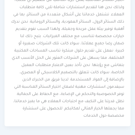
اختيار الستائر المناسبة يمثل جزءاً أساسياً من تصميم أي مكتب،
ولذلك نحن هنا لتقديم استشارات شاملة تلبي كافة متطلبات
العملاء. تشتمل خدماتنا على أشكال متعددة من الستائر، بما في
ذلك الستائر الرول، الستائر العمودية، والستائر الرومانية. نحن ندرك
أهمية توفير بيئة عمل مريحة وجميلة، ولهذا السبب نقوم بتقديم
خيارات مخصصة تتناسب مع مختلف الميزانيات. يتيح ذلك لنا
ضمان رضا جميع عملائنا، سواء كانت تلك الشركات صغيرة أو
كبيرة. نعمل على تقديم حلول مبتكرة تناسب المساحات المكتبية
المختلفة، مما يسهل على الشركات العثور على الحل الأنسب الذي
يتماشى مع رؤيتها. نحن نأخذ بعين الاعتبار متطلبات العميل
الخاصة، سواء كانت تتعلق بالتصميم الكلاسيكي أو العصري،
بالإضافة إلى المواد المستخدمة. لدينا فريق من الخبراء الذين
سيقدمون استشارات مهنية لضمان اختيار الستائر المناسبة التي
توفر الخصوصية والتحكم في الإضاءة، مع الحفاظ على الجمالية.
تظل قدرتنا على التكيف مع احتياجات العملاء هي ما يميز خدماتنا،
مما يجعلها الخيار المثالي لمكاتبكم. للحصول على استشارة
مخصصة حول الخدمات