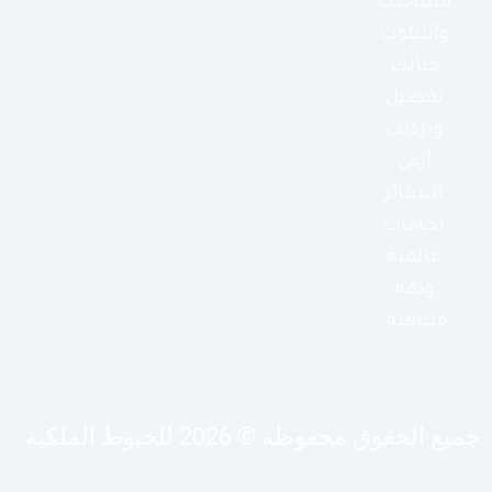
مساحتك
وأسلوب
حياتك
تفصيل
وتركيب
أرقى
الستائر
بخامات
عالمية
ودقة
متناهية.
يع الحقوق محفوظة © 2026 للخيوط الملكية