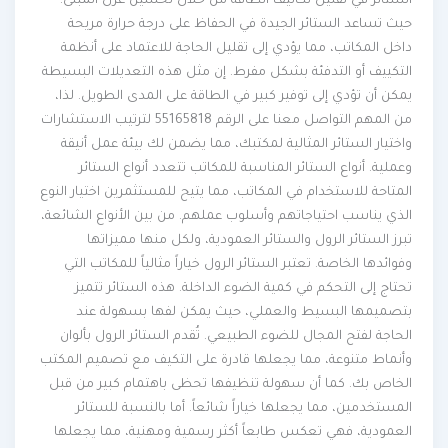
الستائر في تقليل تكاليف الطاقة من خلال تحسين عزل المبنى.
حيث تساعد الستائر الجيدة في الحفاظ على درجة حرارة مريحة
داخل المكاتب، مما يؤدي إلى تقليل الحاجة للاعتماد على أنظمة
التكييف أو التدفئة بشكل مفرط. إن مثل هذه التعديلات البسيطة
يمكن أن تؤدي إلى توفير كبير في الطاقة على المدى الطويل. لذا،
من المهم التواصل معنا على الرقم 55165818 لترتيب الاستشارات
واختيار الستائر المثالية لمكتبك، مما يضمن لك بيئة عمل أنيقة
وعملية. أنواع الستائر المناسبة للمكاتب تتعدد أنواع الستائر
المتاحة للاستخدام في المكاتب، مما يتيح للمستثمرين اختيار النوع
الذي يناسب احتياجاتهم وأسلوب عملهم. من بين الأنواع الشائعة،
تبرز الستائر الرول والستائر العمودية، ولكل منها مميزاتها
وفوائدها الخاصة. تعتبر الستائر الرول خياراً مثالياً للمكاتب التي
تحتاج إلى التحكم في كمية الضوء الداخلة. هذه الستائر تتميز
بتصميمها البسيط والعملي، حيث يمكن لفها بسهولة عند
الحاجة لفتح المجال للضوء الطبيعي. تُقدم الستائر الرول بألوان
وأنماط متنوعة، مما يجعلها قادرة على التكيف مع تصميم المكتب
الخاص بك. كما أن سهولة تنظيفها تحظى باهتمام كبير من قبل
المستخدمين، مما يجعلها خياراً شائعاً. أما بالنسبة للستائر
العمودية، فهي تعكس طابعاً أكثر رسمية ومهنية، مما يجعلها