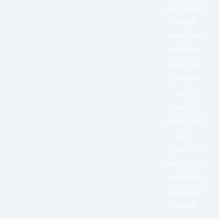
لتجعل من
منزلك
لوحة فنية
متكاملة
من اختيار
القماش
وحتى
التركيب،
نحن نعتني
بكل
التفاصيل.
حلول ذكية
وتصاميم
مخصصة
تناسب