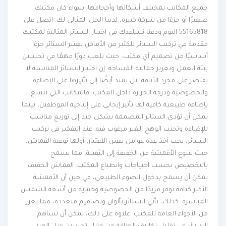
جميع المكاتب بمختلف أشكالها وأحجامها. سواء كان مكتبك
صغيرًا أو جزءًا من شركة كبيرة، لدينا الحل المثالي لك. اتصل على
55165818 اليوم ودعنا نساعدك في اختيار الستائر المثالية لمكتبك.
مقدمة في تركيب الستائر للكثير من الأماكن تعتبر الستائر جزءًا
أساسيًا من تصميم أي مكتب، حيث تلعب دورًا مهمًا في تحسين
بيئة العمل وتعزيز جمالية المساحة. إن اختيار الستائر المناسبة لا
يقتصر على مجرد الأناقة، بل يمتد أيضًا إلى تأثيرها على الإضاءة
والخصوصية ودرجة الحرارة داخل المكتب. فالمكاتب التي تتمتع
بإضاءة طبيعية كافية لها تأثير إيجابي على إنتاجية الموظفين، بينما
يمكن أن تؤدي الستائر المصممة بشكل جيد إلى توزيع مناسب
للإضاءة وتجنب الوهج الغير مرغوب فيه. عند التفكير في تركيب
الستائر، يجب أخذ عدة عوامل بعين الاعتبار، أولها نوعية القماش،
حيث تتنوع الأقمشة من الخفيفة إلى الثقيلة، مما يسمح
بالتخصيص بحسب احتياجات وانطباع المكتب. القماش الخفيف
يمكن أن يسمح بدخول الضوء الطبيعي، في حين أن الأقمشة
الأكثر كثافة توفر مزيدًا من الخصوصية وحماية من أشعة الشمس
المباشرة. كذلك، تأتي الستائر بألوان وتصاميم متعددة، مما يعزز
من الأجواء العامة للمكتب. علاوة على ذلك، يمكن أن تساهم