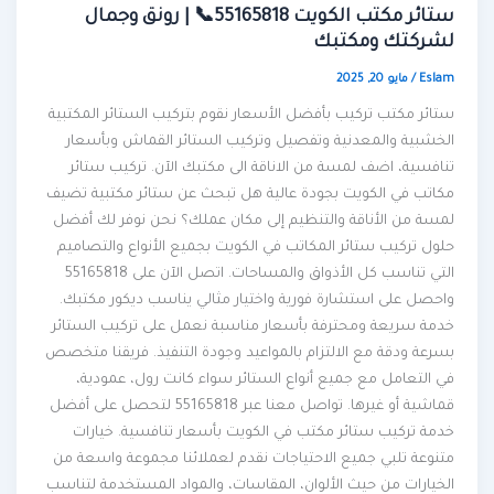
ستائر مكتب الكويت 55165818📞 | رونق وجمال
لشركتك ومكتبك
Eslam
/
مايو 20, 2025
ستائر مكتب تركيب بأفضل الأسعار نقوم بتركيب الستائر المكتبية
الخشبية والمعدنية وتفصيل وتركيب الستائر القماش وبأسعار
تنافسية، اضف لمسة من الاناقة الى مكتبك الآن. تركيب ستائر
مكاتب في الكويت بجودة عالية هل تبحث عن ستائر مكتبية تضيف
لمسة من الأناقة والتنظيم إلى مكان عملك؟ نحن نوفر لك أفضل
حلول تركيب ستائر المكاتب في الكويت بجميع الأنواع والتصاميم
التي تناسب كل الأذواق والمساحات. اتصل الآن على 55165818
واحصل على استشارة فورية واختيار مثالي يناسب ديكور مكتبك.
خدمة سريعة ومحترفة بأسعار مناسبة نعمل على تركيب الستائر
بسرعة ودقة مع الالتزام بالمواعيد وجودة التنفيذ. فريقنا متخصص
في التعامل مع جميع أنواع الستائر سواء كانت رول، عمودية،
قماشية أو غيرها. تواصل معنا عبر 55165818 لتحصل على أفضل
خدمة تركيب ستائر مكتب في الكويت بأسعار تنافسية. خيارات
متنوعة تلبي جميع الاحتياجات نقدم لعملائنا مجموعة واسعة من
الخيارات من حيث الألوان، المقاسات، والمواد المستخدمة لتناسب