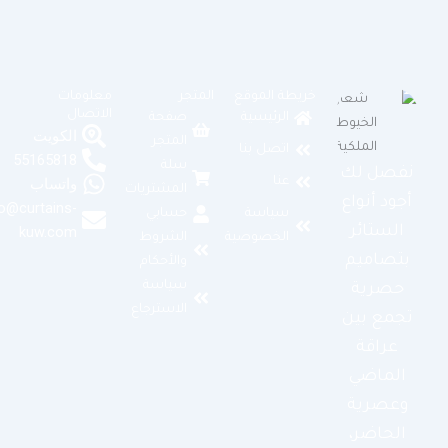
خريطة الموقع
المتجر
معلومات
الاتصال
الرئيسية
صفحة
الكويت
المتجر
اتصل بنا
55165818
سلة
نفصل لك
عنا
واتساب
المشتريات
أجود أنواع
info@curtains-
سياسة
حسابي
الستائر
kuw.com
الخصوصية
الشروط
بتصاميم
والأحكام
سياسة
حصرية
الاسترجاع
تجمع بين
عراقة
الماضي
وعصرية
الحاضر،