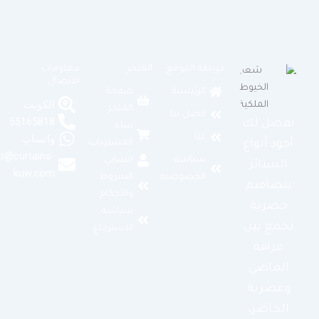
خريطة الموقع
المتجر
معلومات
الاتصال
الرئيسية
صفحة
الكويت
المتجر
اتصل بنا
55165818
نفصل لك
سلة
عنا
واتساب
المشتريات
أجود أنواع
info@curtains-
سياسة
حسابي
الستائر
kuw.com
الخصوصية
الشروط
بتصاميم
والأحكام
حصرية
سياسة
تجمع بين
الاسترجاع
عراقة
الماضي
وعصرية
الحاضر،