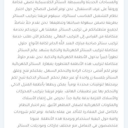
والمساحات الحديثة والبسيطة. الستائر الكلاسيكية تضفي فخامة
ورونقاً على غرف الاستقبال. نحن نوفر أفضل النصائح حول اختيار
نظام التشغيل المناسب لستائرك. سيقوم فريقنا بتركيب الستائر
بطريقة تضمن سهولة صيانتها وتنظيفها. نحن نقدم حلاً شاملاً
لجميع متطلباتكم في تركيب الستائر. مهمتنا هي تزويدكم بخدمة
متكاملة من القياس إلى التركيب النهائي. يمكنكم الآن طلب خدمة
تركيب ستائر ضاحية مبارك العبد الله الجابر لكافة الأنواع. حلول
متكاملة لتركيب الستائر الكهربائية والذكية يشهد عالم الستائر
تطوراً كبيراً بدخول الأنظمة الكهربائية والذكية. نحن نقدم حلولاً
متكاملة لتركيب هذه الأنظمة المتطورة بمهارة. الستائر الكهربائية
توفر لكم أقصى درجات الراحة والتحكم السهل. يمكنكم فتح وغلق
الستائر بلمسة زر واحدة أو عبر جهاز تحكم. الستائر الذكية تتيح لكم
برمجتها لتوقيتات محددة يومياً. يمكن ربطها بأنظمة المنزل الذكي
والتحكم بها عبر تطبيقات الهاتف. يقوم فريقنا بتركيب المحركات
والأسلاك اللازمة بدقة عالية جداً. نحرص على إخفاء الأسلاك
والمكونات الكهربائية لضمان المظهر الأنيق. يتم اختبار النظام
بالكامل قبل المغادرة للتأكد من عمله بكفاءة. نوفر لكم شروحات
وافية حول كيفية استخدام وبرمجة هذه الأنظمة. فنيونا
متخصصون في التعامل مع مختلف ماركات وموديلات الستائر