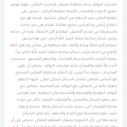
قياسات النوافذ بدقة متناهية لضمان التناسب المثالي. نقوم بتوفير
جميع الأدوات والمعدات اللازمة لعملية التركيب. نحرص على
نظافة المكان بعد الانتهاء من العمل مباشرة. هدفنا هو ترك
انطباع إيجابي ودائم لدى جميع عملائنا. ثقتكم هي سر نجاحنا
واستمرارنا في تقديم الأفضل. يمكنكم الآن الاعتماد علينا في خدمة
تركيب ستائر ضاحية مبارك العبد الله الجابر. نحن هنا لنجعل
منزلكم أكثر جمالاً وراحة وأناقة. دقة متناهية في قياس وتجهيز كافة
الأنواع في خدمة تركيب ستائر ضاحية مبارك العبد الله الجابر تبدأ
عملية التركيب الناجحة بدقة القياسات والتجهيز المسبق. نستخدم
أحدث الأجهزة والمعدات لأخذ قياسات النوافذ. نضمن أن تكون
القياسات دقيقة جداً لتجنب أي أخطاء محتملة. القياس الصحيح
هو أساس لضمان تناسب الستائر بشكل مثالي. فنيونا لديهم
مهارة عالية في التعامل مع النوافذ غير القياسية. نتعامل مع
النوافذ الطويلة والواسعة والمنحنية بكل احترافية. بعد القياس،
يتم تجهيز الستائر والقضبان والملحقات اللازمة. نتأكد من جودة
ومتانة القضبان التي سيتم تثبيت الستائر عليها. نستخدم مواد
تثبيت قوية ومناسبة لنوع الجدار والسقف. يتم قص الستائر
وتعديلها في حال الضرورة لضمان المظهر الجمالي. نحرص على أن