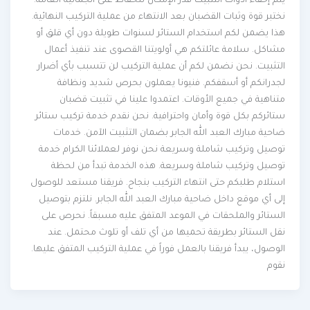
يتم إخفاء أدوات التثبيت قدر الإمكان للحفاظ على الجمالية العامة.
نختبر قوة وثبات القضبان بعد الانتهاء من عملية التركيب النهائية.
هذا يضمن لكم استخدام الستائر لسنوات طويلة دون أي قلق أو
مشاكل. سلامة عائلتكم هي أولويتنا القصوى عند تنفيذ أعمال
التثبيت. نحن نضمن لكم أن عملية التركيب لن تتسبب بأي أضرار
لجدرانكم أو أسقفكم. فنيونا يعملون بحرص شديد ونظافة
متناهية في جميع الأوقات. اعتمدوا علينا في تثبيت قضبان
ستائركم بكل قوة وأمان واحترافية. نحن نقدم خدمة تركيب ستائر
ضاحية مبارك العبد الله الجابر بضمان التثبيت الآمن. خدمات
توصيل وتركيب شاملة وسريعة نحن نوفر لعملائنا الكرام خدمة
توصيل وتركيب شاملة وسريعة. هذه الخدمة تبدأ من لحظة
استلام طلبكم حتى انتهاء التركيب بنجاح. فريقنا مستعد للوصول
إلى أي موقع داخل ضاحية مبارك العبد الله الجابر. نلتزم بتوصيل
الستائر والملحقات في الموعد المتفق عليه مسبقاً. نحرص على
نقل الستائر بطريقة تحميها من أي تلف أو تلوث محتمل. عند
الوصول، يبدأ فريقنا بالعمل فوراً في عملية التركيب المتفق عليها.
نقوم