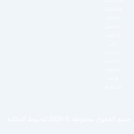
مساحتك
وأسلوب
حياتك
تفصيل
وتركيب
أرقى
الستائر
بخامات
عالمية
ودقة
متناهية.
يع الحقوق محفوظة © 2026 للخيوط الملكية