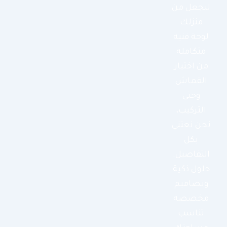
لتجعل من
منزلك
لوحة فنية
متكاملة
من اختيار
القماش
وحتى
التركيب،
نحن نعتني
بكل
التفاصيل.
حلول ذكية
وتصاميم
مخصصة
تناسب