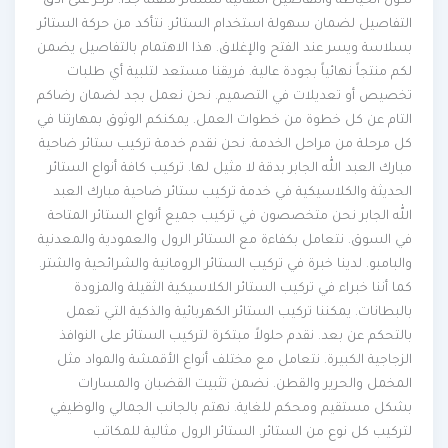
تكون الخياطة والتفاصيل النهائية للستائر متقنة جداً. نركز على أدق
التفاصيل لضمان سهولة استخدام الستائر. نتأكد من حركة الستائر
بسلاسة ويسر عند الفتح والإغلاق. هذا الاهتمام بالتفاصيل يضمن
لكم منتجاً نهائياً بجودة عالية. فريقنا مستعد لتلبية أي طلبات
تخصيص أو تعديلات في التصميم. نحن نعمل بجد لضمان رضاكم
التام عن كل خطوة من خطوات العمل. يمكنكم الوثوق بمهارتنا في
كل مرحلة من مراحل الخدمة. نحن نقدم خدمة تركيب ستائر ضاحية
مبارك العبد الله الجابر بدقة لا مثيل لها. تركيب كافة أنواع الستائر
الحديثة والكلاسيكية في خدمة تركيب ستائر ضاحية مبارك العبد
الله الجابر نحن متخصصون في تركيب جميع أنواع الستائر المتاحة
في السوق. نتعامل بكفاءة مع الستائر الرول والعمودية والمعدنية
والبامبو. لدينا خبرة في تركيب الستائر الرومانية والشرائحية والشتر.
كما أننا خبراء في تركيب الستائر الكلاسيكية الثقيلة والمزودة
بالبطانات. يمكننا تركيب الستائر الكهربائية والذكية التي تعمل
بالتحكم عن بعد. نقدم حلولاً مبتكرة لتركيب الستائر على النوافذ
الزجاجية الكبيرة. نتعامل مع مختلف أنواع الأقمشة والمواد مثل
المخمل والحرير والقطن. نضمن تثبيت القضبان والمسارات
بشكل مستقيم ومحكم للغاية. نهتم بالجانب الجمالي والوظيفي
لتركيب كل نوع من الستائر. الستائر الرول مثالية للمكاتب