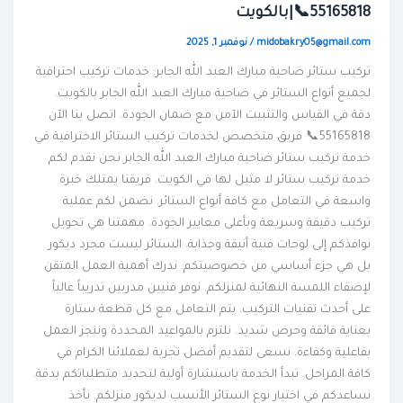
55165818📞|بالكويت
midobakry05@gmail.com
/
نوفمبر 1, 2025
تركيب ستائر ضاحية مبارك العبد الله الجابر: خدمات تركيب احترافية
لجميع أنواع الستائر في ضاحية مبارك العبد الله الجابر بالكويت.
دقة في القياس والتثبيت الآمن مع ضمان الجودة. اتصل بنا الآن
55165818📞 فريق متخصص لخدمات تركيب الستائر الاحترافية في
خدمة تركيب ستائر ضاحية مبارك العبد الله الجابر نحن نقدم لكم
خدمة تركيب ستائر لا مثيل لها في الكويت. فريقنا يمتلك خبرة
واسعة في التعامل مع كافة أنواع الستائر. نضمن لكم عملية
تركيب دقيقة وسريعة وبأعلى معايير الجودة. مهمتنا هي تحويل
نوافذكم إلى لوحات فنية أنيقة وجذابة. الستائر ليست مجرد ديكور
بل هي جزء أساسي من خصوصيتكم. ندرك أهمية العمل المتقن
لإضفاء اللمسة النهائية لمنزلكم. نوفر فنيين مدربين تدريباً عالياً
على أحدث تقنيات التركيب. يتم التعامل مع كل قطعة ستارة
بعناية فائقة وحرص شديد. نلتزم بالمواعيد المحددة وننجز العمل
بفاعلية وكفاءة. نسعى لتقديم أفضل تجربة لعملائنا الكرام في
كافة المراحل. تبدأ الخدمة باستشارة أولية لتحديد متطلباتكم بدقة.
نساعدكم في اختيار نوع الستائر الأنسب لديكور منزلكم. نأخذ