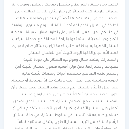
الذكية. نحن نضمن لكم نظام تشغيل صامت وسلس وموثوق به
لسنوات طويلة. هذه الستائر هي خيار مثالي للنوافذ العالية والتي
يصعب الوصول إليها. يمكنها أيضاً أن تزيد من كفاءة استهلاك
الطاقة في المنزل. نقدم لكم أحدث التقنيات لرفع مستوى الرفاهية
في منزلكم. نحن نعمل باستمرار على تطوير مهارات فريقنا لمواكبة
التكنولوجيا الحديثة. استمتعوا بالراحة المطلقة مع خدماتنا لتركيب
الستائر الكهربائية. يمكنكم طلب خدمة تركيب ستائر ضاحية مبارك
العبد الله الجابر الذكية اليوم. تثبيت آمن لقضبان الستائر
والمسارات يعتمد جمال وموثوقية الستائر على جودة تثبيت
قضبانها ومساراتها. نحن نولي أهمية قصوى لضمان تثبيت آمن
ومحكم لهذه العناصر. نستخدم أدوات ومعدات تثبيت عالية
الجودة ومناسبة لنوع الجدار. سواء كانت جدراناً خرسانية أو جبسية،
لدينا الحل الأمثل للتثبيت. يتم تحديد نقاط التثبيت بدقة لضمان أن
يكون القضيب مستوياً تماماً. نحرص على اختيار ارتفاع مناسب
للقضيب ليتناسب مع تصميم الستارة. هذا التثبيت القوي يضمن
تحمل وزن الستائر الثقيلة والكبيرة بأمان. نتجنب استخدام براغي أو
مسامير ضعيفة قد تتسبب في سقوط الستارة. في حالة الستائر
الرأسية، نتأكد من تثبيت المسار العلوي بشكل مستقيم تماماً.