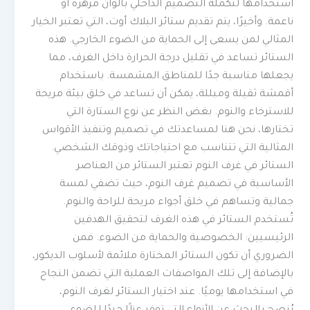
استخدامها لتكملة التصميم الداخلي بألوان مزهرة أو
ناعمة. وأخيرًا، يتم تقديم ستائر البلاك أوت، التي تعتبر الخيار
المثالي لمن يسعى إلى الحماية من الضوء الخارجي. هذه
الستائر تساعد في تقليل درجة الحرارة داخل الغرف، مما
يجعلها مناسبة جدًا للمناطق المشمسة. باستخدام
أقمشة ثقيلة ومبللة، يمكن أن تساعد في خلق بيئة مريحة
للاسترخاء والنوم. بغض النظر عن نوع الستارة التي
تختارها، نحن هنا لمساعدتك في تصميم وتنفيذ الأقواس
المثالية التي تتناسب مع احتياجاتك وذوقك الشخصي.
الستائر في غرف النوم تعتبر الستائر من العناصر
الأساسية في تصميم غرف النوم، حيث تضفي لمسة
جمالية وتساهم في خلق أجواء مريحة للراحة والنوم.
تُستخدم الستائر في هذه الغرف لتحقيق الهدفين
الرئيسيين: الخصوصية والحماية من الضوء. فمن
الضروري أن تكون الستائر المختارة ملائمة لأسلوب الديكور،
بالإضافة إلى تلك المواصفات العملية التي تضمن النجاح
في استخدامها يوميًا. عند اختيار الستائر لغرف النوم،