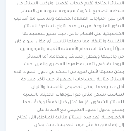
الستائر المتاحة تقدم خدمات تفصيل وتركيب الستائر في
منطقة الضجيج بالكويت مجموعة متنوعة من الستائر.
التي تلبي احتياجات العملاء المختلفة وتتناسب مع أساليب
الديكور المتنوعة. من بين هذه الأنواع، تستحوذ الستائر
الكلاسيكية على اهتمام خاص، حيث تتميز بتصميماتها
التقليدية والأنيقة، مما يجعلها تناسب أي مكان، سواء كان
منزلًا أو مكتبًا. استخدام الأقمشة الثقيلة والمزخرفة يزيد
من جاذبيتها ويعطي إحساسًا بالفخامة. أما الستائر
الرومانية، فهي تتميز بمظهرها العصري والمرن، حيث
يمكن سحبها لأعلى لمزيد من التحكم في دخول الضوء. هذه
الستائر مثالية للمساحات الصغيرة، حيث تأخذ مساحة
أقل عند رفعها. يمكن تخصيص الأقمشة والألوان
لتتناسب بشكل مثالي مع التوجهات الحديثة. بالنسبة
للستائر الشيفون، فإنها تمثل خيارًا خفيفًا ورقيقًا، مما
يسمح بدخول الضوء الطبيعي مع الحفاظ على
الخصوصية. تعد هذه الستائر مثالية للمناطق التي تحتاج
إلى إضاءة جيدة مثل غرف المعيشة، حيث يمكن