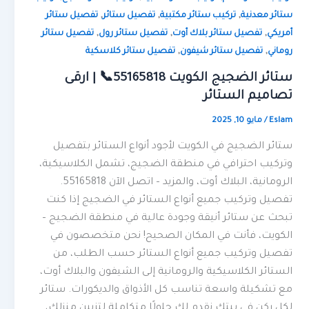
,
,
,
ستائر معدنية
تركيب ستائر مكتبية
تفصيل ستائر
تفصيل ستائر
,
,
,
أمريكي
تفصيل ستائر بلاك أوت
تفصيل ستائر رول
تفصيل ستائر
,
,
روماني
تفصيل ستائر شيفون
تفصيل ستائر كلاسكية
ستائر الضجيج الكويت 55165818📞 | ارقى
تصاميم الستائر
Eslam
/
مايو 10, 2025
ستائر الضجيج في الكويت لأجود أنواع الستائر بتفصيل
وتركيب احترافي في منطقة الضجيج، تشمل الكلاسيكية،
الرومانية، البلاك أوت، والمزيد – اتصل الآن 55165818.
تفصيل وتركيب جميع أنواع الستائر في الضجيج إذا كنت
تبحث عن ستائر أنيقة وجودة عالية في منطقة الضجيج –
الكويت، فأنت في المكان الصحيح! نحن متخصصون في
تفصيل وتركيب جميع أنواع الستائر حسب الطلب، من
الستائر الكلاسيكية والرومانية إلى الشيفون والبلاك أوت،
مع تشكيلة واسعة تناسب كل الأذواق والديكورات. ستائر
لكل ركن في بيتك نقدم لك حلولًا متكاملة لتزيين منزلك،