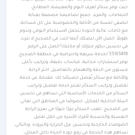
حيث نوفر ستائر لغرف النوم والمعيشة، المطابخ،
الحمامات، والمزيد. جميع تصاميمنا مصممة بعناية
لتضفي لمسة من الأناقة والخصوصية على كل مساحة،
مع خامات عالية الجودة تتحمل الاستخدام اليومي وتدوم
طويلاً. اتصل الآن لنصلك أينما كنت في الضجيج لا تتردد
في تحسين ديكور منزلك أو مكتبك! اتصل على الرقم
55165818 لخدمة سريعة واحترافية في منطقة الضجيج.
نوفر استشارات مجانية، قياسات دقيقة، وتركيب بأعلى
مستوى من الدقة والاهتمام بالتفاصيل. اختَر الراحة
والأناقة مع ستائر تُفصل خصيصًا لك. مقدمة عن خدمة
تفصيل وتركيب الستائر تعتبر خدمة تفصيل وتركيب
الستائر من الخدمات الأساسية التي تساهم في تحسين
البيئة الداخلية للمنازل. خصوصًا في المناطق التي تعاني
من الضجيج. تلعب الستائر دورًا حيويًا في تعزيز الراحة
النفسية والجسدية لأفراد الأسرة من خلال تقليل
الضوضاء الخارجية وتحسين عزل الحرارة والبرودة. وبالتالي،
تساهم هذه الخدمة في رفع جودة الحياة داخل المنازل،