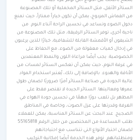
يُنصح بالبحث عن الأنواع التي توفر عزلًا جيدًا للضوء.
الستائر الأثقل، مثل الستائر المخملية أو تلك المصنوعة
من القماش المزدوج، يمكن أن تكون خياراً ممتازاً، حيث تمنع
دخول الضوء وتساعد في تحسين الراحة أثناء النوم. من
ناحية أخرى، توفر الستائر الرقيقة، مثل تلك المصنوعة من
الشيفون أو الأقمشة القابلة للشفافية، خيارًا للذين يرغبون
في إدخال كميات معقولة من الضوء، مع الحفاظ على
الخصوصية. يجب أيضًا مراعاة اللون والنمط المعتمدين
في غرفة النوم، حيث يمكن أن تعكس الستائر لمسات من
الأناقة والهدوء. بالإضافة إلى ذلك، يُعتبر استخدام المواد
عالية الجودة في صناعة الستائر أمرًا ضروريًا لضمان طول
عمرها وفعاليتها. الستائر الجيدة لا تقتصر فقط على
المظهر بل تلعب دورًا مهمًا في تحسين جودة الهواء في
الغرفة وقدرتها على عزل الصوت، وخاصة في المناطق
الضجيج. عند البحث عن الستائر المناسبة، يمكن للعملاء
طلب المساعدة من المختصين من خلال الرقم 55165818
لضمان اختيار الأنواع التي تتناسب مع احتياجاتهم
ومتطلباتهم. توفر هذه الخدمة أيضًا إمكانية التركيب