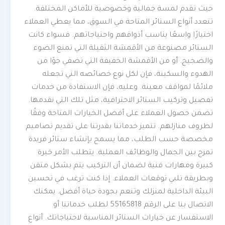
حيث تقدم لمسة جمالية وخصوصية للأماكن المختلفة.
تتعدد أنواع الستائر المتاحة في السوق، مما يعطي العملاء
اختيارًا واسعًا يناسب أذواقهم واحتياجاتهم. فسواء كانت
الستائر مصنوعة من الأقمشة الثقيلة التي تمنع الضوء
والضجيج. أو من الأقمشة الخفيفة التي تضفي جوًا من
الهدوء والسكينة، فإن لكل نوع خصائصه التي تجعله
ملائمًا لمواقف معينة. وعليه، فإن الاستفادة من خدمات
تفصيل وتركيب الستائر الاحترافية، مثل تلك التي نقدمها.
تضمن حصول العملاء على أفضل الخيارات المتاحة وفقًا
لظروف منازلهم. تتميز خدماتنا بقدرتنا على تقديم تصاميم
مخصصة حسب الطلب، مما يسمح بإنشاء ستائر فريدة
تمزج بين الجمال والوظائف العملية. يتطلب الأمر خبرة
كبيرة ومهارات فنية لضمان أن التركيب يتم بشكل متقن
وبطريقة تلبي توقعات العملاء. إذا كنت ترغب في تحسين
البيئة الداخلية لمنزلك وتنعم بجودة حياة أفضل. يمكنك
الاتصال بنا على الرقم 55165818 لطلب خدماتنا أو
الاستفسار عن خيارات الستائر المناسبة لاحتياجاتك. أنواع