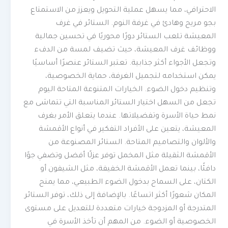
الاحترافي، مما يسهل عملية التحويل ويعزز من الاستمتاع
بجو مريح وهادئ في غرفة النوم. الستائر في غرف
المعيشة تلعب الستائر دورًا محوريًا في تحسين جمالية
ووظائف غرف المعيشة، حيث تضيف لمسة من الدفء
وتجعل الأجواء أكثر جذابية. تعتبر الستائر عنصرًا أساسيًا
يمكن استخدامه لتجميل الغرفة، حماية الخصوصية،
وتنظيم دخول الضوء. الخيارات المتنوعة المتاحة اليوم
تجعل من السهل اختيار الستائر المناسبة التي تتماشى مع
نمط حياة الأسرة وتفضيلاتها. عندما يتعلق الأمر بغرف
المعيشة، يتعين على الأفراد التفكير في أنواع الأقمشة
والألوان والتصاميم المتاحة. الستائر المصنوعة من
الأقمشة الثقيلة مثل المخمل توفر عزلًا أفضل وتضفي جوًا
دافئًا، بينما تعمل الأقمشة الخفيفة، مثل الشيفون أو
الكتان، على السماح بدخول الضوء الطبيعي، مما يمنح
المكان شعورًا أكثر اتساعًا. بالإضافة إلى ذلك، توفر الستائر
المتدرجة أو المزدوجة خيارات متعددة للتعديل على مستوى
الخصوصية أو الضوء. من المهم أن تأخذ الأسرة في