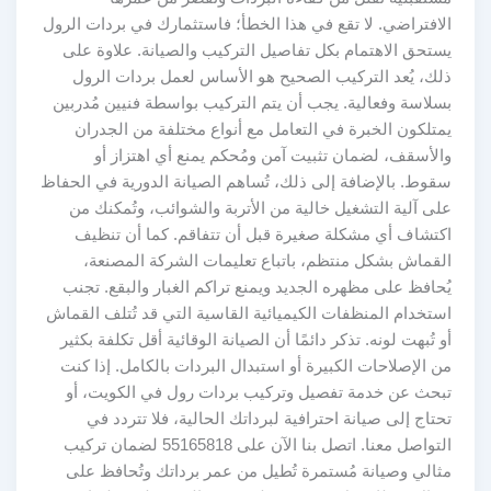
الافتراضي. لا تقع في هذا الخطأ؛ فاستثمارك في بردات الرول
يستحق الاهتمام بكل تفاصيل التركيب والصيانة. علاوة على
ذلك، يُعد التركيب الصحيح هو الأساس لعمل بردات الرول
بسلاسة وفعالية. يجب أن يتم التركيب بواسطة فنيين مُدربين
يمتلكون الخبرة في التعامل مع أنواع مختلفة من الجدران
والأسقف، لضمان تثبيت آمن ومُحكم يمنع أي اهتزاز أو
سقوط. بالإضافة إلى ذلك، تُساهم الصيانة الدورية في الحفاظ
على آلية التشغيل خالية من الأتربة والشوائب، وتُمكنك من
اكتشاف أي مشكلة صغيرة قبل أن تتفاقم. كما أن تنظيف
القماش بشكل منتظم، باتباع تعليمات الشركة المصنعة،
يُحافظ على مظهره الجديد ويمنع تراكم الغبار والبقع. تجنب
استخدام المنظفات الكيميائية القاسية التي قد تُتلف القماش
أو تُبهت لونه. تذكر دائمًا أن الصيانة الوقائية أقل تكلفة بكثير
من الإصلاحات الكبيرة أو استبدال البردات بالكامل. إذا كنت
تبحث عن خدمة تفصيل وتركيب بردات رول في الكويت، أو
تحتاج إلى صيانة احترافية لبرداتك الحالية، فلا تتردد في
التواصل معنا. اتصل بنا الآن على 55165818 لضمان تركيب
مثالي وصيانة مُستمرة تُطيل من عمر برداتك وتُحافظ على