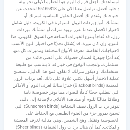
لمساعدتك. اجعل قرارك اليوم هو الخطوة الأولى نحو بيئة
داخلية أفضل. تواصل معنا الآن على 55165818 لنتحدث عن
احتياجاتك ونُقدم لك أفضل الحلول المناسبة لمنزلك أو
منشأتك. أنواع بردات الرول المتوفرة في الكويت: دليل شامل
لاختيار الأفضل عندما تقرر تزويد منزلك أو منشأتك بـبردات
رول، قد تُفاجأ بتنوع الخيارات المتاحة في السوق الكويتي. هذا
التنوع، وإن كان ميزة، قد يُشكل تحديًا في اختيار النوع الأنسب
لاحتياجاتك الخاصة. معرفة الأنواع المختلفة ومميزات كل منها
يُعد أمرًا جوهريًا لضمان حصولك على أقصى فائدة من
استثمارك. ولتجنب الوقوع في خيار قد لا يتناسب مع طبيعة
استخدامك أو ديكور منزلك. لا تقلق، فمع هذا الدليل، ستصبح
عملية الاختيار أسهل بكثير. علاوة على ذلك، تُعد بردات الرول
المعتمة (Blackout blinds) خيارًا مثاليًا لغرف النوم أو الأماكن
التي تتطلب حجبًا كاملًا للضوء، مما يوفر خصوصية تامة
وظلامًا مثاليًا للنوم أو مشاهدة الأفلام. بالإضافة إلى ذلك،
تتوفر بردات الرول نصف الشفافة (Sunscreen blinds) التي
تسمح بمرور جزء من الضوء الطبيعي مع الحفاظ على
الخصوصية وتقليل وهج الشمس، وهي مثالية لغرف المعيشة
والمكاتب. كما أن هناك بردات رول الشفافة (Sheer blinds)