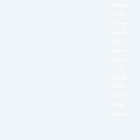
مخصصة
تناسب
مساحتك
وأسلوب
حياتك
تفصيل
وتركيب
أرقى
الستائر
بخامات
عالمية
ودقة
متناهية.