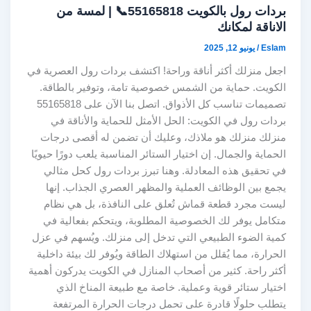
بردات رول بالكويت 55165818📞 | لمسة من
الاناقة لمكانك
Eslam
/
يونيو 12, 2025
اجعل منزلك أكثر أناقة وراحة! اكتشف بردات رول العصرية في
الكويت. حماية من الشمس خصوصية تامة، وتوفير بالطاقة.
تصميمات تناسب كل الأذواق. اتصل بنا الآن على 55165818
بردات رول في الكويت: الحل الأمثل للحماية والأناقة في
منزلك منزلك هو ملاذك، وعليك أن تضمن له أقصى درجات
الحماية والجمال. إن اختيار الستائر المناسبة يلعب دورًا حيويًا
في تحقيق هذه المعادلة. وهنا تبرز بردات رول كحل مثالي
يجمع بين الوظائف العملية والمظهر العصري الجذاب. إنها
ليست مجرد قطعة قماش تُعلق على النافذة، بل هي نظام
متكامل يوفر لك الخصوصية المطلوبة، ويتحكم بفعالية في
كمية الضوء الطبيعي التي تدخل إلى منزلك. ويُسهم في عزل
الحرارة، مما يُقلل من استهلاك الطاقة ويُوفر لك بيئة داخلية
أكثر راحة. كثير من أصحاب المنازل في الكويت يدركون أهمية
اختيار ستائر قوية وعملية. خاصة مع طبيعة المناخ الذي
يتطلب حلولًا قادرة على تحمل درجات الحرارة المرتفعة