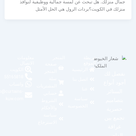
جمال منزلك. هل تبحث عن لمسة جمالية ووظيفية لنوافذ
منزلك في الكويت؟بردات الرول هي الحل الأمثل
خريطة
المتجر
معلومات
الموقع
الاتصال
صفحة
الكويت
الرئيسية
المتجر
نفصل لك
55165818
سلة
اتصل بنا
أجود أنواع
واتساب
المشتريات
عنا
الستائر
info@curtains-
حسابي
kuw.com
سياسة
بتصاميم
الشروط
الخصوصية
والأحكام
حصرية
سياسة
تجمع بين
الاسترجاع
عراقة
الماضي