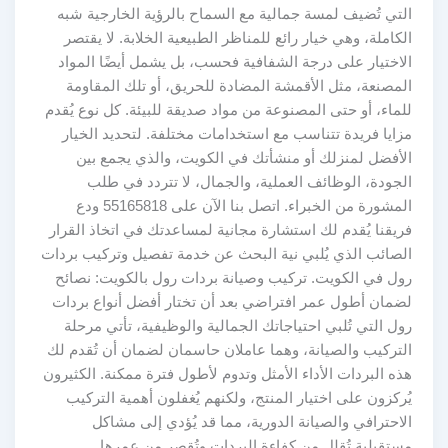
التي تُضيف لمسة جمالية مع السماح بالرؤية الخارجية شبه
الكاملة، وهي خيار رائع للمناظر الطبيعية الخلابة. لا يقتصر
الاختيار على درجة الشفافية فحسب، بل يشمل أيضًا المواد
المصنعة، مثل الأقمشة المضادة للحريق، أو تلك المقاومة
للماء، أو حتى المصنوعة من مواد صديقة للبيئة. كل نوع يُقدم
مزايا فريدة تتناسب مع استخدامات مختلفة. لتحديد الخيار
الأفضل لمنزلك أو منشأتك في الكويت، والذي يجمع بين
الجودة، الوظائف العملية، والجمال، لا تتردد في طلب
المشورة من الخبراء. اتصل بنا الآن على 55165818 ودع
فريقنا يُقدم لك استشارة مجانية لمساعدتك في اتخاذ القرار
الصائب الذي يُلبي نية البحث عن خدمة تفصيل وتركيب بردات
رول في الكويت. تركيب وصيانة بردات رول بالكويت: نصائح
لضمان أطول عمر افتراضي بعد أن تختار أفضل أنواع بردات
رول التي تُلبي احتياجاتك الجمالية والوظيفية، تأتي مرحلة
التركيب والصيانة، وهما عاملان حاسمان لضمان أن تُقدم لك
هذه البردات الأداء الأمثل وتدوم لأطول فترة ممكنة. الكثيرون
يُركزون على اختيار المنتج، ولكنهم يُغفلون أهمية التركيب
الاحترافي والصيانة الدورية، مما قد يُؤدي إلى مشاكل
مستقبلية تُقلل من كفاءة البردات وتُقصر من عمرها