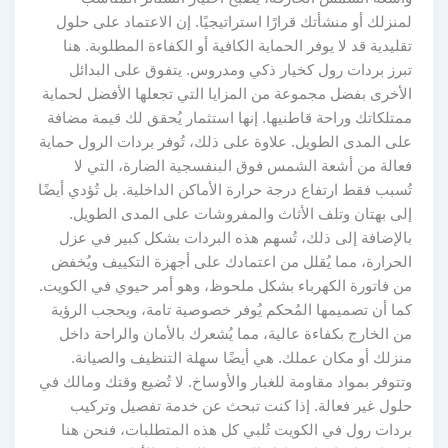
لمنزلك أو منشأتك قرارًا استراتيجيًا. إن الاعتماد على حلول
تقليدية قد لا يوفر الحماية الكافية أو الكفاءة المطلوبة. هنا
تبرز بردات رول كخيار ذكي ومدروس. يتفوق على البدائل
الأخرى بفضل مجموعة من المزايا التي تجعلها الأفضل لحماية
ممتلكاتك وراحة قاطنيها. إنها استثمار يُحقق لك قيمة مضافة
على المدى الطويل. علاوة على ذلك، تُوفر بردات الرول حماية
فعالة من أشعة الشمس فوق البنفسجية الضارة، التي لا
تُسبب فقط ارتفاع درجة حرارة الأماكن الداخلية. بل تُؤدي أيضًا
إلى بهتان وتلف الأثاث والمفروشات على المدى الطويل.
بالإضافة إلى ذلك، تُسهم هذه البردات بشكل كبير في عزل
الحرارة، مما يُقلل من اعتمادك على أجهزة التكييف ويُخفض
من فاتورة الكهرباء بشكل ملحوظ، وهو أمر حيوي في الكويت.
كما أن تصميمها المُحكم يُوفر خصوصية تامة، ويحجب الرؤية
من الخارج بكفاءة عالية، مما يُشعرك بالأمان والراحة داخل
منزلك أو مكان عملك. هي أيضًا سهلة التنظيف والصيانة.
وتتوفر بمواد مقاومة للغبار والأوساخ. لا تُضيع وقتك ومالك في
حلول غير فعالة. إذا كنت تبحث عن خدمة تفصيل وتركيب
بردات رول في الكويت تُلبي كل هذه المتطلبات، فنحن هنا