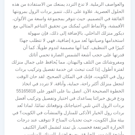
والعواصف الرملية. لا تدع التردد يمنعك من الاستفادة من هذه
الحلول العصرية. علاوة على ذلك، تتميز بردات الرول بمرونتها
الفائقة في التصميم. حيث تتوفر بمجموعة واسعة من الألوان،
الأقمشة، والأنماط التي تُمكنك من تحقيق التناغم المثالي مع
ديكور منزلك الداخلي. بالإضافة إلى ذلك، فإن سهولة
استخدامها وصيانتها تُعد ميزة إضافية، فهي لا تتطلب جهدًا
كبيرًا في التنظيف. كما أنها مصممة لتدوم طويلًا. كما أن
قدرتها على حجب أشعة الشمس الضارة تحمي أثاثك
ومفروشاتك من التلف والبهتان. مما يُحافظ على جمال منزلك
لفترة أطول. إذا كنت تبحث عن خدمة تفصيل وتركيب بردات
رول في الكويت، فإنك في المكان الصحيح. لقد حان الوقت
لتجعل منزلك أكثر راحة، حماية، وأناقة. لا تتردد في اتخاذ
الخطوة الصحيحة الآن. اتصل بنا على الفور على 55165818
ودع فريق خبرائنا يساعدك في اختيار وتفصيل وتركيب أفضل
بردات الرول التي تلبي احتياجاتك وتوقعاتك تمامًا. لماذا تُعد
بردات رول الخيار الأذكى للمنازل والمنشآت في الكويت؟ في
بيئة مثل الكويت، حيث تحديات المناخ لا تتوقف عند درجات
الحرارة المرتفعة فحسب. بل تمتد لتشمل الغبار الكثيف
وأشعة الشمس الحارقة، يصبح اختيار الستائر المناسب