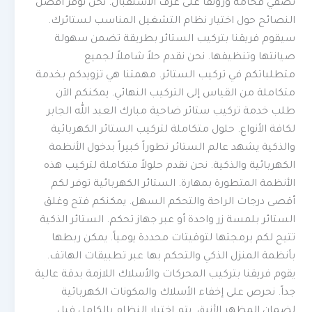
تضفي فخامة ورونقاً على غرف الاستقبال. نحن نوفر أفضل
النصائح حول اختيار نظام التشغيل المناسب لستائرك.
سيقوم فريقنا بتركيب الستائر بطريقة تضمن سهولة
صيانتها وتنظيفها. نحن نقدم حلاً شاملاً لجميع
متطلباتكم في تركيب الستائر. مهمتنا هي تزويدكم بخدمة
متكاملة من القياس إلى التركيب النهائي. يمكنكم الآن
طلب خدمة تركيب ستائر ضاحية مبارك العبد الله الجابر
لكافة الأنواع. حلول متكاملة لتركيب الستائر الكهربائية
والذكية يشهد عالم الستائر تطوراً كبيراً بدخول الأنظمة
الكهربائية والذكية. نحن نقدم حلولاً متكاملة لتركيب هذه
الأنظمة المتطورة بمهارة. الستائر الكهربائية توفر لكم
أقصى درجات الراحة والتحكم السهل. يمكنكم فتح وغلق
الستائر بلمسة زر واحدة أو عبر جهاز تحكم. الستائر الذكية
تتيح لكم برمجتها لتوقيتات محددة يومياً. يمكن ربطها
بأنظمة المنزل الذكي والتحكم بها عبر تطبيقات الهاتف.
يقوم فريقنا بتركيب المحركات والأسلاك اللازمة بدقة عالية
جداً. نحرص على إخفاء الأسلاك والمكونات الكهربائية
لضمان المظهر الأنيق. يتم اختبار النظام بالكامل قبل