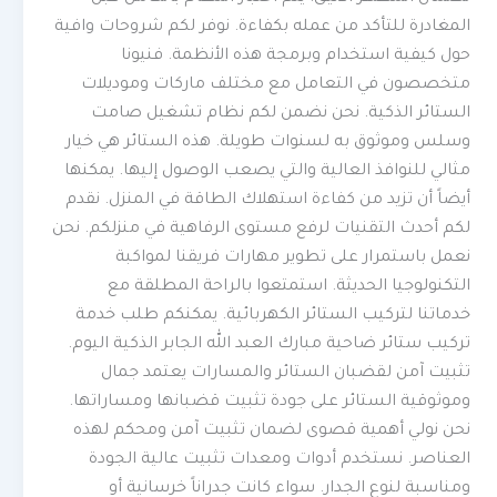
المغادرة للتأكد من عمله بكفاءة. نوفر لكم شروحات وافية
حول كيفية استخدام وبرمجة هذه الأنظمة. فنيونا
متخصصون في التعامل مع مختلف ماركات وموديلات
الستائر الذكية. نحن نضمن لكم نظام تشغيل صامت
وسلس وموثوق به لسنوات طويلة. هذه الستائر هي خيار
مثالي للنوافذ العالية والتي يصعب الوصول إليها. يمكنها
أيضاً أن تزيد من كفاءة استهلاك الطاقة في المنزل. نقدم
لكم أحدث التقنيات لرفع مستوى الرفاهية في منزلكم. نحن
نعمل باستمرار على تطوير مهارات فريقنا لمواكبة
التكنولوجيا الحديثة. استمتعوا بالراحة المطلقة مع
خدماتنا لتركيب الستائر الكهربائية. يمكنكم طلب خدمة
تركيب ستائر ضاحية مبارك العبد الله الجابر الذكية اليوم.
تثبيت آمن لقضبان الستائر والمسارات يعتمد جمال
وموثوقية الستائر على جودة تثبيت قضبانها ومساراتها.
نحن نولي أهمية قصوى لضمان تثبيت آمن ومحكم لهذه
العناصر. نستخدم أدوات ومعدات تثبيت عالية الجودة
ومناسبة لنوع الجدار. سواء كانت جدراناً خرسانية أو