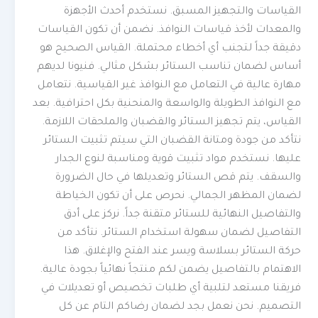
القياسات والتجهيز المسبق. نستخدم أحدث الأجهزة
والمعدات لأخذ قياسات النوافذ. نضمن أن تكون القياسات
دقيقة جداً لتجنب أي أخطاء محتملة. القياس الصحيح هو
أساس لضمان تناسب الستائر بشكل مثالي. فنيونا لديهم
مهارة عالية في التعامل مع النوافذ غير القياسية. نتعامل
مع النوافذ الطويلة والواسعة والمنحنية بكل احترافية. بعد
القياس، يتم تجهيز الستائر والقضبان والملحقات اللازمة.
نتأكد من جودة ومتانة القضبان التي سيتم تثبيت الستائر
عليها. نستخدم مواد تثبيت قوية ومناسبة لنوع الجدار
والسقف. يتم قص الستائر وتعديلها في حال الضرورة
لضمان المظهر الجمالي. نحرص على أن تكون الخياطة
والتفاصيل النهائية للستائر متقنة جداً. نركز على أدق
التفاصيل لضمان سهولة استخدام الستائر. نتأكد من
حركة الستائر بسلاسة ويسر عند الفتح والإغلاق. هذا
الاهتمام بالتفاصيل يضمن لكم منتجاً نهائياً بجودة عالية.
فريقنا مستعد لتلبية أي طلبات تخصيص أو تعديلات في
التصميم. نحن نعمل بجد لضمان رضاكم التام عن كل