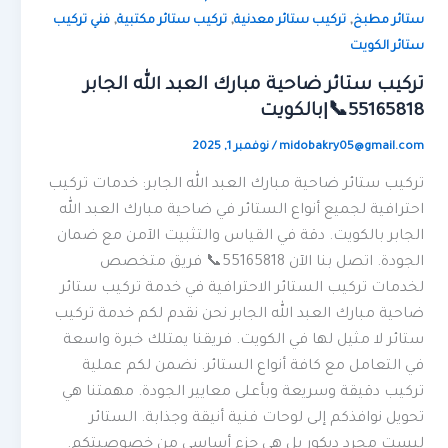
,
,
,
ستائر مطبخ
تركيب ستائر معدنية
تركيب ستائر مكتبية
فني تركيب
ستائر الكويت
تركيب ستائر ضاحية مبارك العبد الله الجابر
55165818📞|بالكويت
midobakry05@gmail.com
/
نوفمبر 1, 2025
تركيب ستائر ضاحية مبارك العبد الله الجابر: خدمات تركيب
احترافية لجميع أنواع الستائر في ضاحية مبارك العبد الله
الجابر بالكويت. دقة في القياس والتثبيت الآمن مع ضمان
الجودة. اتصل بنا الآن 55165818📞 فريق متخصص
لخدمات تركيب الستائر الاحترافية في خدمة تركيب ستائر
ضاحية مبارك العبد الله الجابر نحن نقدم لكم خدمة تركيب
ستائر لا مثيل لها في الكويت. فريقنا يمتلك خبرة واسعة
في التعامل مع كافة أنواع الستائر. نضمن لكم عملية
تركيب دقيقة وسريعة وبأعلى معايير الجودة. مهمتنا هي
تحويل نوافذكم إلى لوحات فنية أنيقة وجذابة. الستائر
ليست مجرد ديكور بل هي جزء أساسي من خصوصيتكم.