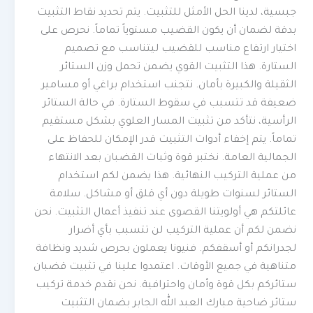
جبسية، لدينا الحل الأمثل للتثبيت. يتم تحديد نقاط التثبيت
بدقة لضمان أن يكون القضيب مستوياً تماماً. نحرص على
اختيار ارتفاع مناسب للقضيب ليتناسب مع تصميم
الستارة. هذا التثبيت القوي يضمن تحمل وزن الستائر
الثقيلة والكبيرة بأمان. نتجنب استخدام براغي أو مسامير
ضعيفة قد تتسبب في سقوط الستارة. في حالة الستائر
الرأسية، نتأكد من تثبيت المسار العلوي بشكل مستقيم
تماماً. يتم إخفاء أدوات التثبيت قدر الإمكان للحفاظ على
الجمالية العامة. نختبر قوة وثبات القضبان بعد الانتهاء
من عملية التركيب النهائية. هذا يضمن لكم استخدام
الستائر لسنوات طويلة دون أي قلق أو مشاكل. سلامة
عائلتكم هي أولويتنا القصوى عند تنفيذ أعمال التثبيت. نحن
نضمن لكم أن عملية التركيب لن تتسبب بأي أضرار
لجدرانكم أو أسقفكم. فنيونا يعملون بحرص شديد ونظافة
متناهية في جميع الأوقات. اعتمدوا علينا في تثبيت قضبان
ستائركم بكل قوة وأمان واحترافية. نحن نقدم خدمة تركيب
ستائر ضاحية مبارك العبد الله الجابر بضمان التثبيت