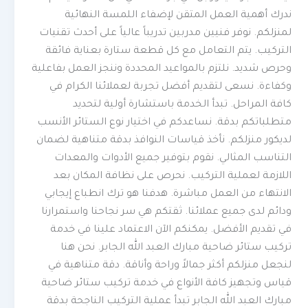
ندرك أهمية العمل المتقن لإضفاء اللمسة النهائية
لمنزلكم. نوفر فنيين مدربين تدريباً عالياً على أحدث تقنيات
التركيب. يتم التعامل مع كل قطعة ستارة بعناية فائقة
وحرص شديد. نلتزم بالمواعيد المحددة وننجز العمل بفاعلية
وكفاءة. نسعى لتقديم أفضل تجربة لعملائنا الكرام في
كافة المراحل. تبدأ الخدمة باستشارة أولية لتحديد
متطلباتكم بدقة. نساعدكم في اختيار نوع الستائر الأنسب
لديكور منزلكم. نأخذ قياسات النوافذ بدقة متناهية لضمان
التناسب المثالي. نقوم بتوفير جميع الأدوات والمعدات
اللازمة لعملية التركيب. نحرص على نظافة المكان بعد
الانتهاء من العمل مباشرة. هدفنا هو ترك انطباع إيجابي
ودائم لدى جميع عملائنا. ثقتكم هي سر نجاحنا واستمرارنا
في تقديم الأفضل. يمكنكم الآن الاعتماد علينا في خدمة
تركيب ستائر ضاحية مبارك العبد الله الجابر. نحن هنا
لنجعل منزلكم أكثر جمالاً وراحة وأناقة. دقة متناهية في
قياس وتجهيز كافة الأنواع في خدمة تركيب ستائر ضاحية
مبارك العبد الله الجابر تبدأ عملية التركيب الناجحة بدقة