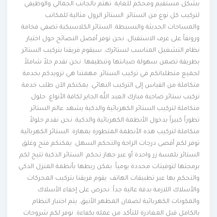
بشكل مستقيم ومحكم للغاية. نهتم بالجانب الجمالي والوظيفي
لتركيب كل نوع من الستائر. الستائر الرول مثالية للمكاتب
والمساحات الحديثة والبسيطة. الستائر الكلاسيكية تضفي فخامة
ورونقاً على غرف الاستقبال. نحن نوفر أفضل النصائح حول اختيار
نظام التشغيل المناسب لستائرك. سيقوم فريقنا بتركيب الستائر
بطريقة تضمن سهولة صيانتها وتنظيفها. نحن نقدم حلاً شاملاً
لجميع متطلباتكم في تركيب الستائر. مهمتنا هي تزويدكم بخدمة
متكاملة من القياس إلى التركيب النهائي. يمكنكم الآن طلب خدمة
تركيب ستائر ضاحية مبارك العبد الله الجابر لكافة الأنواع. حلول
متكاملة لتركيب الستائر الكهربائية والذكية يشهد عالم الستائر
تطوراً كبيراً بدخول الأنظمة الكهربائية والذكية. نحن نقدم حلولاً
متكاملة لتركيب هذه الأنظمة المتطورة بمهارة. الستائر الكهربائية
توفر لكم أقصى درجات الراحة والتحكم السهل. يمكنكم فتح وغلق
الستائر بلمسة زر واحدة أو عبر جهاز تحكم. الستائر الذكية تتيح لكم
برمجتها لتوقيتات محددة يومياً. يمكن ربطها بأنظمة المنزل الذكي
والتحكم بها عبر تطبيقات الهاتف. يقوم فريقنا بتركيب المحركات
والأسلاك اللازمة بدقة عالية جداً. نحرص على إخفاء الأسلاك
والمكونات الكهربائية لضمان المظهر الأنيق. يتم اختبار النظام
بالكامل قبل المغادرة للتأكد من عمله بكفاءة. نوفر لكم شروحات