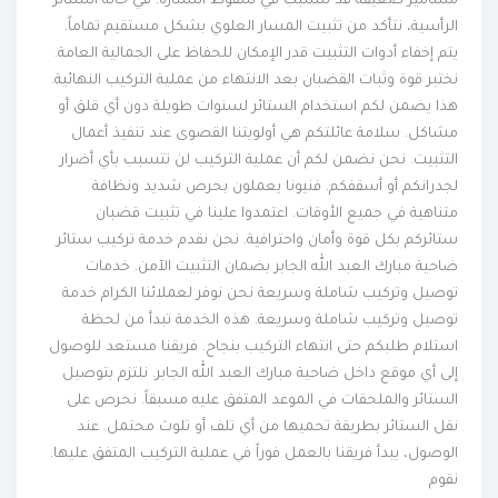
مسامير ضعيفة قد تتسبب في سقوط الستارة. في حالة الستائر
الرأسية، نتأكد من تثبيت المسار العلوي بشكل مستقيم تماماً.
يتم إخفاء أدوات التثبيت قدر الإمكان للحفاظ على الجمالية العامة.
نختبر قوة وثبات القضبان بعد الانتهاء من عملية التركيب النهائية.
هذا يضمن لكم استخدام الستائر لسنوات طويلة دون أي قلق أو
مشاكل. سلامة عائلتكم هي أولويتنا القصوى عند تنفيذ أعمال
التثبيت. نحن نضمن لكم أن عملية التركيب لن تتسبب بأي أضرار
لجدرانكم أو أسقفكم. فنيونا يعملون بحرص شديد ونظافة
متناهية في جميع الأوقات. اعتمدوا علينا في تثبيت قضبان
ستائركم بكل قوة وأمان واحترافية. نحن نقدم خدمة تركيب ستائر
ضاحية مبارك العبد الله الجابر بضمان التثبيت الآمن. خدمات
توصيل وتركيب شاملة وسريعة نحن نوفر لعملائنا الكرام خدمة
توصيل وتركيب شاملة وسريعة. هذه الخدمة تبدأ من لحظة
استلام طلبكم حتى انتهاء التركيب بنجاح. فريقنا مستعد للوصول
إلى أي موقع داخل ضاحية مبارك العبد الله الجابر. نلتزم بتوصيل
الستائر والملحقات في الموعد المتفق عليه مسبقاً. نحرص على
نقل الستائر بطريقة تحميها من أي تلف أو تلوث محتمل. عند
الوصول، يبدأ فريقنا بالعمل فوراً في عملية التركيب المتفق عليها.
نقوم