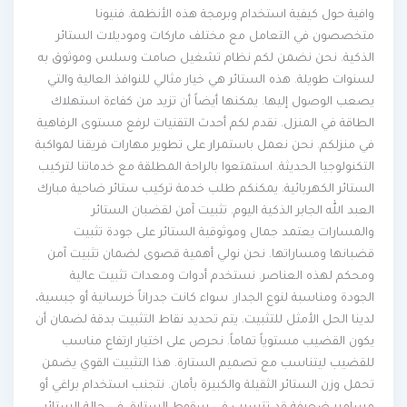
وافية حول كيفية استخدام وبرمجة هذه الأنظمة. فنيونا
متخصصون في التعامل مع مختلف ماركات وموديلات الستائر
الذكية. نحن نضمن لكم نظام تشغيل صامت وسلس وموثوق به
لسنوات طويلة. هذه الستائر هي خيار مثالي للنوافذ العالية والتي
يصعب الوصول إليها. يمكنها أيضاً أن تزيد من كفاءة استهلاك
الطاقة في المنزل. نقدم لكم أحدث التقنيات لرفع مستوى الرفاهية
في منزلكم. نحن نعمل باستمرار على تطوير مهارات فريقنا لمواكبة
التكنولوجيا الحديثة. استمتعوا بالراحة المطلقة مع خدماتنا لتركيب
الستائر الكهربائية. يمكنكم طلب خدمة تركيب ستائر ضاحية مبارك
العبد الله الجابر الذكية اليوم. تثبيت آمن لقضبان الستائر
والمسارات يعتمد جمال وموثوقية الستائر على جودة تثبيت
قضبانها ومساراتها. نحن نولي أهمية قصوى لضمان تثبيت آمن
ومحكم لهذه العناصر. نستخدم أدوات ومعدات تثبيت عالية
الجودة ومناسبة لنوع الجدار. سواء كانت جدراناً خرسانية أو جبسية،
لدينا الحل الأمثل للتثبيت. يتم تحديد نقاط التثبيت بدقة لضمان أن
يكون القضيب مستوياً تماماً. نحرص على اختيار ارتفاع مناسب
للقضيب ليتناسب مع تصميم الستارة. هذا التثبيت القوي يضمن
تحمل وزن الستائر الثقيلة والكبيرة بأمان. نتجنب استخدام براغي أو