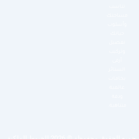
تناسب
مساحتك
وأسلوب
حياتك
تفصيل
وتركيب
أرقى
الستائر
بخامات
عالمية
ودقة
متناهية.
يع الحقوق محفوظة © 2026 للخيوط الملكية