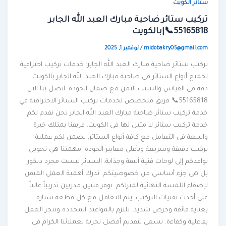
ستائر الكويت
تركيب ستائر ضاحية مبارك العبد الله الجابر
55165818📞|بالكويت
midobakry05@gmail.com
/
نوفمبر 1, 2025
تركيب ستائر ضاحية مبارك العبد الله الجابر: خدمات تركيب احترافية
لجميع أنواع الستائر في ضاحية مبارك العبد الله الجابر بالكويت.
دقة في القياس والتثبيت الآمن مع ضمان الجودة. اتصل بنا الآن
55165818📞 فريق متخصص لخدمات تركيب الستائر الاحترافية في
خدمة تركيب ستائر ضاحية مبارك العبد الله الجابر نحن نقدم لكم
خدمة تركيب ستائر لا مثيل لها في الكويت. فريقنا يمتلك خبرة
واسعة في التعامل مع كافة أنواع الستائر. نضمن لكم عملية
تركيب دقيقة وسريعة وبأعلى معايير الجودة. مهمتنا هي تحويل
نوافذكم إلى لوحات فنية أنيقة وجذابة. الستائر ليست مجرد ديكور
بل هي جزء أساسي من خصوصيتكم. ندرك أهمية العمل المتقن
لإضفاء اللمسة النهائية لمنزلكم. نوفر فنيين مدربين تدريباً عالياً
على أحدث تقنيات التركيب. يتم التعامل مع كل قطعة ستارة
بعناية فائقة وحرص شديد. نلتزم بالمواعيد المحددة وننجز العمل
بفاعلية وكفاءة. نسعى لتقديم أفضل تجربة لعملائنا الكرام في