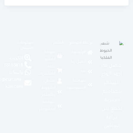
خريطة الموقع
المتجر
معلومات
الاتصال
الرئيسية
صفحة
الكويت
المتجر
اتصل بنا
55165818
نفصل لك
سلة
عنا
واتساب
المشتريات
أجود أنواع
info@curtains-
سياسة
حسابي
الستائر
kuw.com
الخصوصية
الشروط
بتصاميم
والأحكام
حصرية
سياسة
تجمع بين
الاسترجاع
عراقة
الماضي