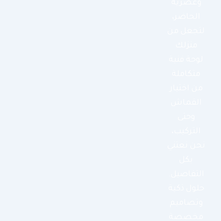
وعصرية
الحاضر،
لتجعل من
منزلك
لوحة فنية
متكاملة
من اختيار
القماش
وحتى
التركيب،
نحن نعتني
بكل
التفاصيل.
حلول ذكية
وتصاميم
مخصصة