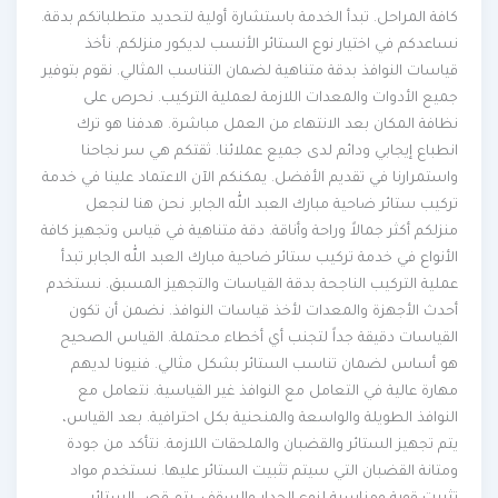
كافة المراحل. تبدأ الخدمة باستشارة أولية لتحديد متطلباتكم بدقة.
نساعدكم في اختيار نوع الستائر الأنسب لديكور منزلكم. نأخذ
قياسات النوافذ بدقة متناهية لضمان التناسب المثالي. نقوم بتوفير
جميع الأدوات والمعدات اللازمة لعملية التركيب. نحرص على
نظافة المكان بعد الانتهاء من العمل مباشرة. هدفنا هو ترك
انطباع إيجابي ودائم لدى جميع عملائنا. ثقتكم هي سر نجاحنا
واستمرارنا في تقديم الأفضل. يمكنكم الآن الاعتماد علينا في خدمة
تركيب ستائر ضاحية مبارك العبد الله الجابر. نحن هنا لنجعل
منزلكم أكثر جمالاً وراحة وأناقة. دقة متناهية في قياس وتجهيز كافة
الأنواع في خدمة تركيب ستائر ضاحية مبارك العبد الله الجابر تبدأ
عملية التركيب الناجحة بدقة القياسات والتجهيز المسبق. نستخدم
أحدث الأجهزة والمعدات لأخذ قياسات النوافذ. نضمن أن تكون
القياسات دقيقة جداً لتجنب أي أخطاء محتملة. القياس الصحيح
هو أساس لضمان تناسب الستائر بشكل مثالي. فنيونا لديهم
مهارة عالية في التعامل مع النوافذ غير القياسية. نتعامل مع
النوافذ الطويلة والواسعة والمنحنية بكل احترافية. بعد القياس،
يتم تجهيز الستائر والقضبان والملحقات اللازمة. نتأكد من جودة
ومتانة القضبان التي سيتم تثبيت الستائر عليها. نستخدم مواد