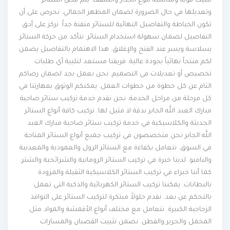
تثبيت قوية ومناسبة لنوع الجدار والسقف. يتم قص الستائر
وتعديلها في حال الضرورة لضمان المظهر الجمالي. نحرص على أن
تكون الخياطة والتفاصيل النهائية للستائر متقنة جداً. نركز على أدق
التفاصيل لضمان سهولة استخدام الستائر. نتأكد من حركة الستائر
بسلاسة ويسر عند الفتح والإغلاق. هذا الاهتمام بالتفاصيل يضمن
لكم منتجاً نهائياً بجودة عالية. فريقنا مستعد لتلبية أي طلبات
تخصيص أو تعديلات في التصميم. نحن نعمل بجد لضمان رضاكم
التام عن كل خطوة من خطوات العمل. يمكنكم الوثوق بمهارتنا في
كل مرحلة من مراحل الخدمة. نحن نقدم خدمة تركيب ستائر ضاحية
مبارك العبد الله الجابر بدقة لا مثيل لها. تركيب كافة أنواع الستائر
الحديثة والكلاسيكية في خدمة تركيب ستائر ضاحية مبارك العبد
الله الجابر نحن متخصصون في تركيب جميع أنواع الستائر المتاحة
في السوق. نتعامل بكفاءة مع الستائر الرول والعمودية والمعدنية
والبامبو. لدينا خبرة في تركيب الستائر الرومانية والشرائحية والشتر.
كما أننا خبراء في تركيب الستائر الكلاسيكية الثقيلة والمزودة
بالبطانات. يمكننا تركيب الستائر الكهربائية والذكية التي تعمل
بالتحكم عن بعد. نقدم حلولاً مبتكرة لتركيب الستائر على النوافذ
الزجاجية الكبيرة. نتعامل مع مختلف أنواع الأقمشة والمواد مثل
المخمل والحرير والقطن. نضمن تثبيت القضبان والمسارات