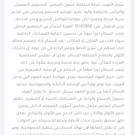
ستائر الكويت خدمة متكاملة تشمل القياس، التصميم، التفصيل،
والتركيب باحترافية عالية. نلتزم بمواعيد التسليم ونحرص على تقديم
تجربة مريحة ومميزة لكل عملائنا.للتواصل السريع وحجز الخدمة،
يرجى الاتصال على: 55165818. أهمية الستائر في التصميم الداخلي
تلعب الستائر دوراً حيوياً في تحسين جمالية المساحات الداخلية،
سواء كانت في المنازل أو المكاتب. تعد الستائر أداة تصميم فعالة،
حيث تسهم في تعزيز الأناقة وتوفير الراحة في كل غرفة. إن اختيارات
الألوان والنماذج المختلفة للستائر، يمكن أن تعكس الشخصية
الفريدة للمكان، مما يخلق بيئة محببة ومريحة. علاوة على ذلك،
تلعب الستائر دوراً مهماً في التحكم في الإضاءة الطبيعية. من
خلال اختيار المواد المناسبة، يمكن معالجة كمية الضوء التي تدخل
الغرف، مما يوفر توازناً بين الإضاءة الداخلية والخصوصية. تساعد
الستائر أيضاً في توزيع الضوء بشكل متساوٍ، ما يمنح الغرف
شعوراً بالاتساع والراحة. في المساحات الكبيرة أو الصغيرة، تظهر
الستائر كعنصر مكمل يعكس أسلوب التصميم الداخلي ويعزز
تناغم الألوان والأثاث. من خلال الدمج بين الألوان والنماذج، يمكن
خلق تنسيق بصري يجذب الأنظار ويدعو للاسترخاء. من الجوانب
التي لا يمكن إغفالها هي فوائد الستائر في تنظيم الخصوصية. توفر