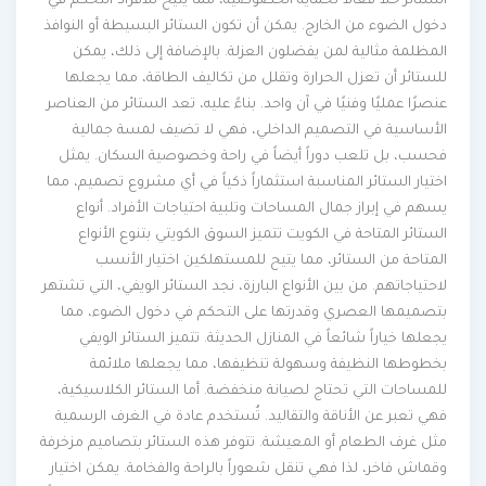
الستائر حلاً فعالاً لحماية الخصوصية، مما يتيح للأفراد التحكم في
دخول الضوء من الخارج. يمكن أن تكون الستائر البسيطة أو النوافذ
المظلمة مثالية لمن يفضلون العزلة. بالإضافة إلى ذلك، يمكن
للستائر أن تعزل الحرارة وتقلل من تكاليف الطاقة، مما يجعلها
عنصرًا عمليًا وفنيًا في آن واحد. بناءً عليه، تعد الستائر من العناصر
الأساسية في التصميم الداخلي، فهي لا تضيف لمسة جمالية
فحسب، بل تلعب دوراً أيضاً في راحة وخصوصية السكان. يمثل
اختيار الستائر المناسبة استثماراً ذكياً في أي مشروع تصميم، مما
يسهم في إبراز جمال المساحات وتلبية احتياجات الأفراد. أنواع
الستائر المتاحة في الكويت تتميز السوق الكويتي بتنوع الأنواع
المتاحة من الستائر، مما يتيح للمستهلكين اختيار الأنسب
لاحتياجاتهم. من بين الأنواع البارزة، نجد الستائر الويفي، التي تشتهر
بتصميمها العصري وقدرتها على التحكم في دخول الضوء، مما
يجعلها خياراً شائعاً في المنازل الحديثة. تتميز الستائر الويفي
بخطوطها النظيفة وسهولة تنظيفها، مما يجعلها ملائمة
للمساحات التي تحتاج لصيانة منخفضة. أما الستائر الكلاسيكية،
فهي تعبر عن الأناقة والتقاليد. تُستخدم عادة في الغرف الرسمية
مثل غرف الطعام أو المعيشة. تتوفر هذه الستائر بتصاميم مزخرفة
وقماش فاخر، لذا فهي تنقل شعوراً بالراحة والفخامة. يمكن اختيار