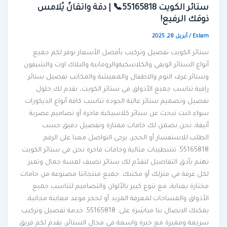
ستائر الكويت 55165818📞 | دقة واتقانٌ يُلامس
ذوقك الرفيع!
Eslam
/
أبريل 28, 2025
ستائر الكويت تفصيل وتركيب بأفضل الأسعار نوفر لكم جميع
أنواع الستائر الويفي والكلاسكيةوالرومانية والبلاك اوت والشيفون
وستائر غرف النوم والاطفال والمعيشة والمكاتب تفصيل ستائر
راقية تناسب جميع الأذواق في ستائر الكويت، نقدم لك حلول
تفصيل وتصميم ستائر عالية الجودة تناسب كافة أنواع الديكورات.
سواء كنت تبحث عن ستائر كلاسيكية فاخرة أو تصاميم عصرية
أنيقة، نحن نضمن لك خامات ممتازة وتفصيل دقيق حسب
الطلب.للاستفسار أو الحجز، يرجى التواصل معنا على الرقم:
55165818. تشطيبات مثالية وخامات فاخرة نحن في ستائر الكويت
نهتم بأدق التفاصيل لنقدّم لك ستائر تضيف لمسة جمال وتميز
لكل غرفة في منزلك أو مكتبك. جميع منتجاتنا مصنوعة من خامات
مختارة بعناية، مع تنوع كبير بالألوان والتصاميم لتناسب جميع
الأذواق والمساحات.لمعرفة المزيد أو لحجز موعد معاينة مجانية،
يمكنك الاتصال بنا مباشرة على: 55165818. خدمة تفصيل وتركيب
سريعة ومميزة مع خبرة واسعة في مجال الستائر، يقدم لكم فريق