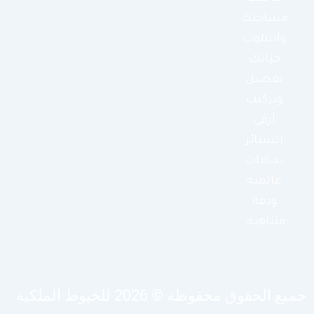
مساحتك
وأسلوب
حياتك
تفصيل
وتركيب
أرقى
الستائر
بخامات
عالمية
ودقة
متناهية.
يع الحقوق محفوظة © 2026 للخيوط الملكية