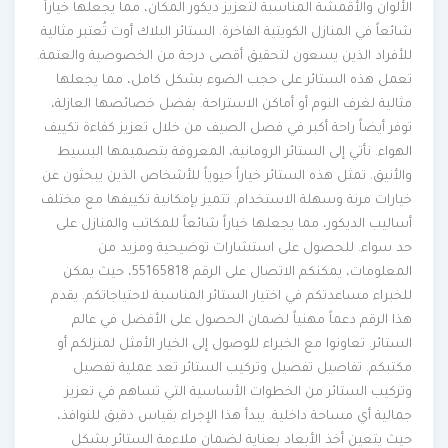
الألوان والأقمشة المناسبة لتعزيز ديكور المكان، مما يجعلها خياراً
شائعاً في المنازل الكويتية الفاخرة. الستائر البلاك أوت تُعتبر مثالية
للأفراد الذين يسعون لتحقيق أقصى درجة من الخصوصية والعتمة.
تعمل هذه الستائر على حجب الضوء بشكل كامل، مما يجعلها
مثالية لغرف النوم أو أماكن الاستراحة. بفضل خصائصها العازلة،
توفر أيضاً راحة أكبر في فصل الصيف من خلال تعزيز كفاءة تكييف
الهواء. نأتي إلى الستائر الرومانية، المعروفة بتصميمها البسيط
والأنيق. تمثل هذه الستائر خياراً حيوياً للأشخاص الذين يبحثون عن
خيارات مرنة وسهلة الاستخدام. تتميز بإمكانية تكييفها مع مختلف
أساليب الديكور، مما يجعلها خياراً شائعاً للمكاتب والمنازل على
حد سواء. للحصول على استشارات توضيحية ومزيد من
المعلومات، يمكنكم الاتصال على الرقم 55165818، حيث يمكن
للخبراء مساعدتكم في اختيار الستائر المناسبة لاحتياجاتكم. يقدم
هذا الرقم دعماً مهنياً لضمان الحصول على الأفضل في عالم
الستائر. تعاونوا مع الخبراء للوصول إلى الخيار الأمثل لمنزلكم أو
مكتبكم. تفاصيل تفصيل وتركيب الستائر تعد عملية تفصيل
وتركيب الستائر من الخطوات الأساسية التي تساهم في تعزيز
جمالية أي مساحة داخلية. يبدأ هذا الإجراء بقياس دقيق للنوافذ،
حيث يتعين أخذ الأبعاد بعناية لضمان ملاءمة الستائر بشكل