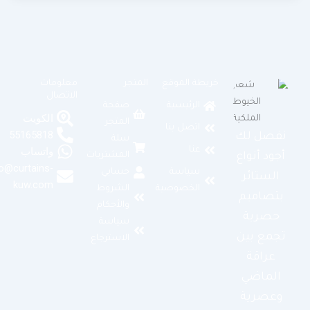
خريطة الموقع
المتجر
معلومات
الاتصال
الرئيسية
صفحة
الكويت
المتجر
اتصل بنا
55165818
نفصل لك
سلة
عنا
واتساب
المشتريات
أجود أنواع
info@curtains-
سياسة
حسابي
الستائر
kuw.com
الخصوصية
الشروط
بتصاميم
والأحكام
حصرية
سياسة
تجمع بين
الاسترجاع
عراقة
الماضي
وعصرية