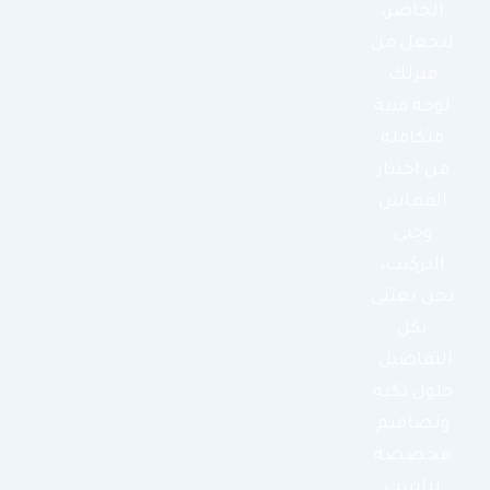
الحاضر،
لتجعل من
منزلك
لوحة فنية
متكاملة
من اختيار
القماش
وحتى
التركيب،
نحن نعتني
بكل
التفاصيل.
حلول ذكية
وتصاميم
مخصصة
تناسب