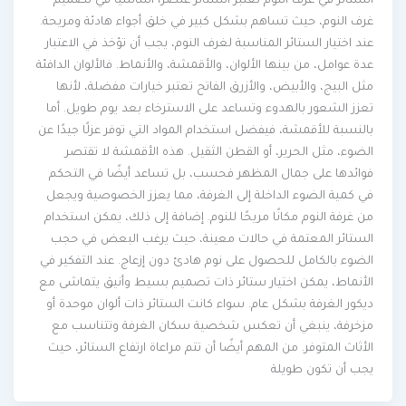
الستائر في غرف النوم تعتبر الستائر عنصرًا أساسيًا في تصميم
غرف النوم، حيث تساهم بشكل كبير في خلق أجواء هادئة ومريحة.
عند اختيار الستائر المناسبة لغرف النوم، يجب أن تؤخذ في الاعتبار
عدة عوامل، من بينها الألوان، والأقمشة، والأنماط. فالألوان الدافئة
مثل البيج، والأبيض، والأزرق الفاتح تعتبر خيارات مفضلة، لأنها
تعزز الشعور بالهدوء وتساعد على الاسترخاء بعد يوم طويل. أما
بالنسبة للأقمشة، فيفضل استخدام المواد التي توفر عزلًا جيدًا عن
الضوء، مثل الحرير، أو القطن الثقيل. هذه الأقمشة لا تقتصر
فوائدها على جمال المظهر فحسب، بل تساعد أيضًا في التحكم
في كمية الضوء الداخلة إلى الغرفة، مما يعزز الخصوصية ويجعل
من غرفة النوم مكانًا مريحًا للنوم. إضافة إلى ذلك، يمكن استخدام
الستائر المعتمة في حالات معينة، حيث يرغب البعض في حجب
الضوء بالكامل للحصول على نوم هادئ دون إزعاج. عند التفكير في
الأنماط، يمكن اختيار ستائر ذات تصميم بسيط وأنيق يتماشى مع
ديكور الغرفة بشكل عام. سواء كانت الستائر ذات ألوان موحدة أو
مزخرفة، ينبغي أن تعكس شخصية سكان الغرفة وتتناسب مع
الأثاث المتوفر. من المهم أيضًا أن تتم مراعاة ارتفاع الستائر، حيث
يجب أن تكون طويلة