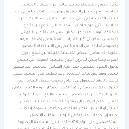
مثالي. يُنصح باستخدام شريط قياس مرن لضمان الدقة في
القياسات، مع تسجيل الطول والعرض بدقة. هذا يُساعد في اختيار
الستائر المناسبة التي تلبي احتياجات العميل. بعد الانتهاء من
القياسات، تأتي مرحلة اختيار الأقمشة، التي تتنوع بين الأنواع
المختلفة. تتوفر العديد من الخيارات من حيث الألوان، النقوش،
والملمس. يمكن أن تؤثر اختيارات الأقمشة على إضاءة الغرفة
وخصوصيتها، لذا من المهم التفكير في الاستخدام المقصود
للغرفة. قد يفضل البعض الأقمشة الكثيفة التي تمنع دخول
الضوء، بينما يمكن للآخرين اختيار الأقمشة الخفيفة التي تسمح
بدخول الضوء الطبيعي. بعد اختيار القماش المناسب، يتم تفصيل
الستائر وفقًا للقياسات المحددة، وقد تتطلب هذه العملية بعض
الوقت والجهد للحصول على نتائج مرضية. يُفضل التعامل مع
الشركات المتخصصة في هذا المجال لضمان جودة المنتج النهائي.
بمجرد الانتهاء من التخصيص، سيتم انتقالنا إلى مرحلة التركيب
الفعلي. يحتاج التركيب إلى دقة وعناية، حيث يتم تثبيت قضبان
الستائر أو المسارات بطريقة تضمن حركتها بسهولة. إذا كنت
بحاجة إلى خدمات احترافية في التركيب، يمكنك الاتصال
بالمتخصصين على الرقم 55165818 لتلقي المساعدة المطلوبة.