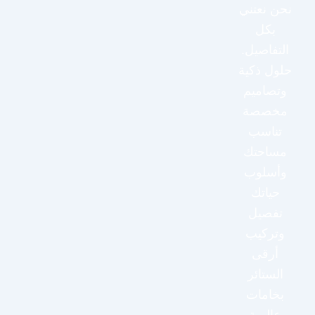
نحن نعتني
بكل
التفاصيل.
حلول ذكية
وتصاميم
مخصصة
تناسب
مساحتك
وأسلوب
حياتك
تفصيل
وتركيب
أرقى
الستائر
بخامات