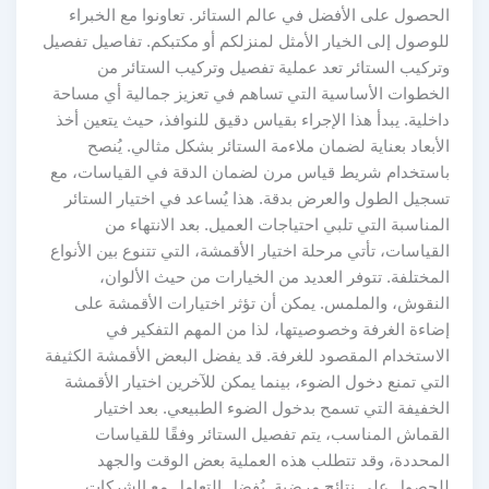
الحصول على الأفضل في عالم الستائر. تعاونوا مع الخبراء
للوصول إلى الخيار الأمثل لمنزلكم أو مكتبكم. تفاصيل تفصيل
وتركيب الستائر تعد عملية تفصيل وتركيب الستائر من
الخطوات الأساسية التي تساهم في تعزيز جمالية أي مساحة
داخلية. يبدأ هذا الإجراء بقياس دقيق للنوافذ، حيث يتعين أخذ
الأبعاد بعناية لضمان ملاءمة الستائر بشكل مثالي. يُنصح
باستخدام شريط قياس مرن لضمان الدقة في القياسات، مع
تسجيل الطول والعرض بدقة. هذا يُساعد في اختيار الستائر
المناسبة التي تلبي احتياجات العميل. بعد الانتهاء من
القياسات، تأتي مرحلة اختيار الأقمشة، التي تتنوع بين الأنواع
المختلفة. تتوفر العديد من الخيارات من حيث الألوان،
النقوش، والملمس. يمكن أن تؤثر اختيارات الأقمشة على
إضاءة الغرفة وخصوصيتها، لذا من المهم التفكير في
الاستخدام المقصود للغرفة. قد يفضل البعض الأقمشة الكثيفة
التي تمنع دخول الضوء، بينما يمكن للآخرين اختيار الأقمشة
الخفيفة التي تسمح بدخول الضوء الطبيعي. بعد اختيار
القماش المناسب، يتم تفصيل الستائر وفقًا للقياسات
المحددة، وقد تتطلب هذه العملية بعض الوقت والجهد
للحصول على نتائج مرضية. يُفضل التعامل مع الشركات