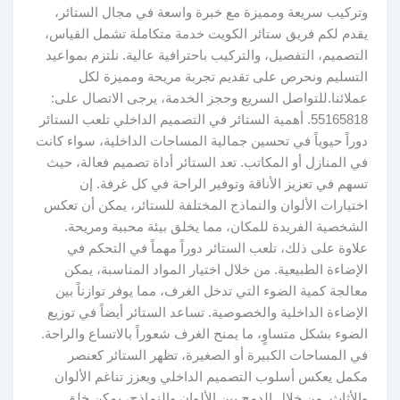
وتركيب سريعة ومميزة مع خبرة واسعة في مجال الستائر،
يقدم لكم فريق ستائر الكويت خدمة متكاملة تشمل القياس،
التصميم، التفصيل، والتركيب باحترافية عالية. نلتزم بمواعيد
التسليم ونحرص على تقديم تجربة مريحة ومميزة لكل
عملائنا.للتواصل السريع وحجز الخدمة، يرجى الاتصال على:
55165818. أهمية الستائر في التصميم الداخلي تلعب الستائر
دوراً حيوياً في تحسين جمالية المساحات الداخلية، سواء كانت
في المنازل أو المكاتب. تعد الستائر أداة تصميم فعالة، حيث
تسهم في تعزيز الأناقة وتوفير الراحة في كل غرفة. إن
اختيارات الألوان والنماذج المختلفة للستائر، يمكن أن تعكس
الشخصية الفريدة للمكان، مما يخلق بيئة محببة ومريحة.
علاوة على ذلك، تلعب الستائر دوراً مهماً في التحكم في
الإضاءة الطبيعية. من خلال اختيار المواد المناسبة، يمكن
معالجة كمية الضوء التي تدخل الغرف، مما يوفر توازناً بين
الإضاءة الداخلية والخصوصية. تساعد الستائر أيضاً في توزيع
الضوء بشكل متساوٍ، ما يمنح الغرف شعوراً بالاتساع والراحة.
في المساحات الكبيرة أو الصغيرة، تظهر الستائر كعنصر
مكمل يعكس أسلوب التصميم الداخلي ويعزز تناغم الألوان
والأثاث. من خلال الدمج بين الألوان والنماذج، يمكن خلق