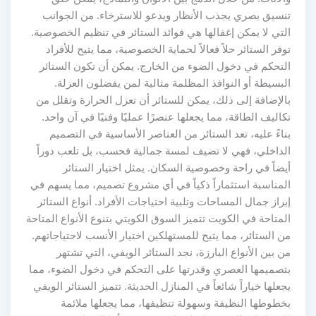
تنسيق بصري يجذب الأنظار ويدعو للاسترخاء. من الجوانب
التي لا يمكن إغفالها هي فوائد الستائر في تنظيم الخصوصية.
توفر الستائر حلاً فعالاً لحماية الخصوصية، مما يتيح للأفراد
التحكم في دخول الضوء من الخارج. يمكن أن تكون الستائر
البسيطة أو النوافذ المظلمة مثالية لمن يفضلون العزلة.
بالإضافة إلى ذلك، يمكن للستائر أن تعزل الحرارة وتقلل من
تكاليف الطاقة، مما يجعلها عنصرًا عمليًا وفنيًا في آن واحد.
بناءً عليه، تعد الستائر من العناصر الأساسية في التصميم
الداخلي، فهي لا تضيف لمسة جمالية فحسب، بل تلعب دوراً
أيضاً في راحة وخصوصية السكان. يمثل اختيار الستائر
المناسبة استثماراً ذكياً في أي مشروع تصميم، مما يسهم في
إبراز جمال المساحات وتلبية احتياجات الأفراد. أنواع الستائر
المتاحة في الكويت تتميز السوق الكويتي بتنوع الأنواع المتاحة
من الستائر، مما يتيح للمستهلكين اختيار الأنسب لاحتياجاتهم.
من بين الأنواع البارزة، نجد الستائر الويفي، التي تشتهر
بتصميمها العصري وقدرتها على التحكم في دخول الضوء، مما
يجعلها خياراً شائعاً في المنازل الحديثة. تتميز الستائر الويفي
بخطوطها النظيفة وسهولة تنظيفها، مما يجعلها ملائمة