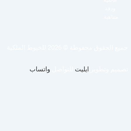
عالمية
ودقة
متناهية.
يع الحقوق محفوظة © 2026 للخيوط الملكية
صميم وتطوير
ايليت
للتواصل
واتساب