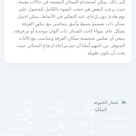
إلى ذلك، يمكن استخدام الستائر المعتمة في حالات معينة،
حيث يرغب البعض في حجب الضوء بالكامل للحصول على
نوم هادئ دون إزعاج. عند التفكير في الأنماط، يمكن اختيار
ستائر ذات تصميم بسيط وأنيق يتماشى مع ديكور الغرفة
بشكل عام. سواء كانت الستائر ذات ألوان موحدة أو مزخرفة،
ينبغي أن تعكس شخصية سكان الغرفة وتتناسب مع الأثاث
المتوفر. من المهم أيضًا أن تتم مراعاة ارتفاع الستائر، حيث
يجب أن تكون طويلة
خريطة
المتجر
معلومات
الموقع
الاتصال
صفحة
الكويت
الرئيسية
المتجر
نفصل لك
55165818
سلة
اتصل بنا
أجود أنواع
واتساب
المشتريات
عنا
الستائر
info@curtains-