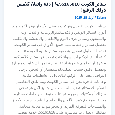
ستائر الكويت 55165818📞 | دقة واتقانٌ يُلامس
ذوقك الرفيع!
Eslam
/
أبريل 28, 2025
ستائر الكويت تفصيل وتركيب بأفضل الأسعار نوفر لكم جميع
أنواع الستائر الويفي والكلاسكيةوالرومانية والبلاك اوت
والشيفون وستائر غرف النوم والاطفال والمعيشة والمكاتب
تفصيل ستائر راقية تناسب جميع الأذواق في ستائر الكويت،
نقدم لك حلول تفصيل وتصميم ستائر عالية الجودة تناسب
كافة أنواع الديكورات. سواء كنت تبحث عن ستائر كلاسيكية
فاخرة أو تصاميم عصرية أنيقة، نحن نضمن لك خامات ممتازة
وتفصيل دقيق حسب الطلب.للاستفسار أو الحجز، يرجى
التواصل معنا على الرقم: 55165818. تشطيبات مثالية
وخامات فاخرة نحن في ستائر الكويت نهتم بأدق التفاصيل
لنقدّم لك ستائر تضيف لمسة جمال وتميز لكل غرفة في
منزلك أو مكتبك. جميع منتجاتنا مصنوعة من خامات مختارة
بعناية، مع تنوع كبير بالألوان والتصاميم لتناسب جميع الأذواق
والمساحات.لمعرفة المزيد أو لحجز موعد معاينة مجانية،
يمكنك الاتصال بنا مباشرة على: 55165818. خدمة تفصيل