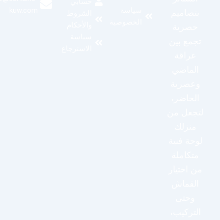
حسابي
kuw.com
سياسة
بتصاميم
الشروط
الخصوصية
والأحكام
حصرية
سياسة
تجمع بين
الاسترجاع
عراقة
الماضي
وعصرية
الحاضر،
لتجعل من
منزلك
لوحة فنية
متكاملة
من اختيار
القماش
وحتى
التركيب،