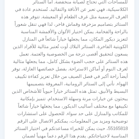
للمساحات التي تحتاج لصيانة منخفضة. أما الستائر
الكلاسيكية، فهي تعبر عن الأناقة والتقاليد. تُستخدم عادة في
الغرف الرسمية مثل غرف الطعام أو المعيشة. تتوفر هذه
الستائر بتصاميم مزخرفة وقماش فاخر، لذا فهي تنقل شعوراً
بالراحة والفخامة. يمكن اختيار الألوان والأقمشة المناسبة
لتعزيز ديكور المكان، مما يجعلها خياراً شائعاً في المنازل
الكويتية الفاخرة. الستائر البلاك أوت تُعتبر مثالية للأفراد الذين
يسعون لتحقيق أقصى درجة من الخصوصية والعتمة. تعمل
هذه الستائر على حجب الضوء بشكل كامل، مما يجعلها مثالية
لغرف النوم أو أماكن الاستراحة. بفضل خصائصها العازلة، توفر
أيضاً راحة أكبر في فصل الصيف من خلال تعزيز كفاءة تكييف
الهواء. نأتي إلى الستائر الرومانية، المعروفة بتصميمها
البسيط والأنيق. تمثل هذه الستائر خياراً حيوياً للأشخاص الذين
يبحثون عن خيارات مرنة وسهلة الاستخدام. تتميز بإمكانية
تكييفها مع مختلف أساليب الديكور، مما يجعلها خياراً شائعاً
للمكاتب والمنازل على حد سواء. للحصول على استشارات
توضيحية ومزيد من المعلومات، يمكنكم الاتصال على الرقم
55165818، حيث يمكن للخبراء مساعدتكم في اختيار الستائر
المناسبة لاحتياجاتكم. يقدم هذا الرقم دعماً مهنياً لضمان