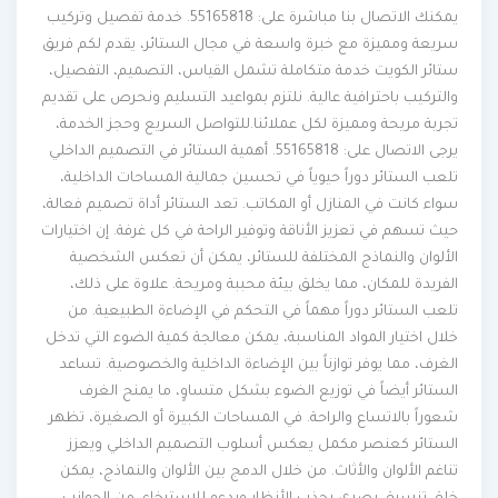
يمكنك الاتصال بنا مباشرة على: 55165818. خدمة تفصيل وتركيب
سريعة ومميزة مع خبرة واسعة في مجال الستائر، يقدم لكم فريق
ستائر الكويت خدمة متكاملة تشمل القياس، التصميم، التفصيل،
والتركيب باحترافية عالية. نلتزم بمواعيد التسليم ونحرص على تقديم
تجربة مريحة ومميزة لكل عملائنا.للتواصل السريع وحجز الخدمة،
يرجى الاتصال على: 55165818. أهمية الستائر في التصميم الداخلي
تلعب الستائر دوراً حيوياً في تحسين جمالية المساحات الداخلية،
سواء كانت في المنازل أو المكاتب. تعد الستائر أداة تصميم فعالة،
حيث تسهم في تعزيز الأناقة وتوفير الراحة في كل غرفة. إن اختيارات
الألوان والنماذج المختلفة للستائر، يمكن أن تعكس الشخصية
الفريدة للمكان، مما يخلق بيئة محببة ومريحة. علاوة على ذلك،
تلعب الستائر دوراً مهماً في التحكم في الإضاءة الطبيعية. من
خلال اختيار المواد المناسبة، يمكن معالجة كمية الضوء التي تدخل
الغرف، مما يوفر توازناً بين الإضاءة الداخلية والخصوصية. تساعد
الستائر أيضاً في توزيع الضوء بشكل متساوٍ، ما يمنح الغرف
شعوراً بالاتساع والراحة. في المساحات الكبيرة أو الصغيرة، تظهر
الستائر كعنصر مكمل يعكس أسلوب التصميم الداخلي ويعزز
تناغم الألوان والأثاث. من خلال الدمج بين الألوان والنماذج، يمكن