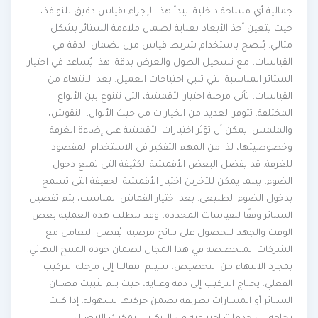
جمالية أي مساحة داخلية. يبدأ هذا الإجراء بقياس دقيق للنوافذ،
حيث يتعين أخذ الأبعاد بعناية لضمان ملاءمة الستائر بشكل
مثالي. يُنصح باستخدام شريط قياس مرن لضمان الدقة في
القياسات، مع تسجيل الطول والعرض بدقة. هذا يُساعد في اختيار
الستائر المناسبة التي تلبي احتياجات العميل. بعد الانتهاء من
القياسات، تأتي مرحلة اختيار الأقمشة، التي تتنوع بين الأنواع
المختلفة. تتوفر العديد من الخيارات من حيث الألوان، النقوش،
والملمس. يمكن أن تؤثر اختيارات الأقمشة على إضاءة الغرفة
وخصوصيتها، لذا من المهم التفكير في الاستخدام المقصود
للغرفة. قد يفضل البعض الأقمشة الكثيفة التي تمنع دخول
الضوء، بينما يمكن للآخرين اختيار الأقمشة الخفيفة التي تسمح
بدخول الضوء الطبيعي. بعد اختيار القماش المناسب، يتم تفصيل
الستائر وفقًا للقياسات المحددة، وقد تتطلب هذه العملية بعض
الوقت والجهد للحصول على نتائج مرضية. يُفضل التعامل مع
الشركات المتخصصة في هذا المجال لضمان جودة المنتج النهائي.
بمجرد الانتهاء من التخصيص، سيتم انتقالنا إلى مرحلة التركيب
الفعلي. يحتاج التركيب إلى دقة وعناية، حيث يتم تثبيت قضبان
الستائر أو المسارات بطريقة تضمن حركتها بسهولة. إذا كنت