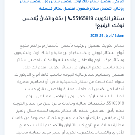
,
,
,
أمريكي
تفصيل ستائر بلاك أوت
تفصيل ستائر رول
تفصيل ستائر
,
,
روماني
تفصيل ستائر شيفون
تفصيل ستائر كلاسكية
ستائر الكويت 55165818📞 | دقة واتقانٌ يُلامس
ذوقك الرفيع!
Eslam
/
أبريل 28, 2025
ستائر الكويت تفصيل وتركيب بأفضل الأسعار نوفر لكم جميع
أنواع الستائر الويفي والكلاسكيةوالرومانية والبلاك اوت والشيفون
وستائر غرف النوم والاطفال والمعيشة والمكاتب تفصيل ستائر
راقية تناسب جميع الأذواق في ستائر الكويت، نقدم لك حلول
تفصيل وتصميم ستائر عالية الجودة تناسب كافة أنواع الديكورات.
سواء كنت تبحث عن ستائر كلاسيكية فاخرة أو تصاميم عصرية
أنيقة، نحن نضمن لك خامات ممتازة وتفصيل دقيق حسب
الطلب.للاستفسار أو الحجز، يرجى التواصل معنا على الرقم:
55165818. تشطيبات مثالية وخامات فاخرة نحن في ستائر الكويت
نهتم بأدق التفاصيل لنقدّم لك ستائر تضيف لمسة جمال وتميز
لكل غرفة في منزلك أو مكتبك. جميع منتجاتنا مصنوعة من خامات
مختارة بعناية، مع تنوع كبير بالألوان والتصاميم لتناسب جميع
الأذواق والمساحات.لمعرفة المزيد أو لحجز موعد معاينة مجانية،