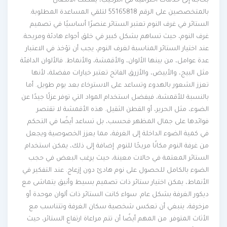
بحاجة إلى خدمات احترافية في التركيب، يمكنك الاتصال
بالمتخصصين على الرقم 55165818 لتلقي المساعدة المطلوبة.
الستائر في غرف النوم تعتبر الستائر عنصرًا أساسيًا في تصميم
غرف النوم، حيث تساهم بشكل كبير في خلق أجواء هادئة ومريحة.
عند اختيار الستائر المناسبة لغرف النوم، يجب أن تؤخذ في الاعتبار
عدة عوامل، من بينها الألوان، والأقمشة، والأنماط. فالألوان الدافئة
مثل البيج، والأبيض، والأزرق الفاتح تعتبر خيارات مفضلة، لأنها
تعزز الشعور بالهدوء وتساعد على الاسترخاء بعد يوم طويل. أما
بالنسبة للأقمشة، فيفضل استخدام المواد التي توفر عزلًا جيدًا عن
الضوء، مثل الحرير، أو القطن الثقيل. هذه الأقمشة لا تقتصر
فوائدها على جمال المظهر فحسب، بل تساعد أيضًا في التحكم
في كمية الضوء الداخلة إلى الغرفة، مما يعزز الخصوصية ويجعل
من غرفة النوم مكانًا مريحًا للنوم. إضافة إلى ذلك، يمكن استخدام
الستائر المعتمة في حالات معينة، حيث يرغب البعض في حجب
الضوء بالكامل للحصول على نوم هادئ دون إزعاج. عند التفكير في
الأنماط، يمكن اختيار ستائر ذات تصميم بسيط وأنيق يتماشى مع
ديكور الغرفة بشكل عام. سواء كانت الستائر ذات ألوان موحدة أو
مزخرفة، ينبغي أن تعكس شخصية سكان الغرفة وتتناسب مع
الأثاث المتوفر. من المهم أيضًا أن تتم مراعاة ارتفاع الستائر، حيث