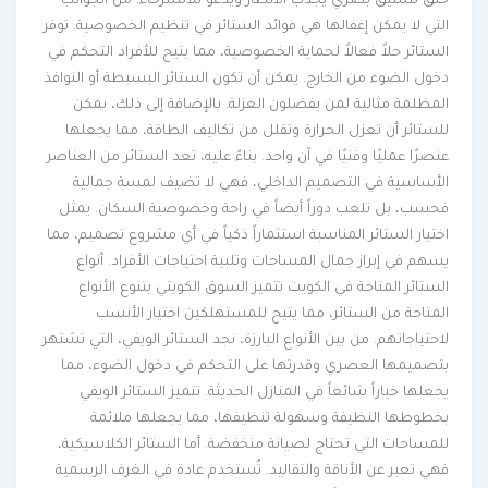
خلق تنسيق بصري يجذب الأنظار ويدعو للاسترخاء. من الجوانب
التي لا يمكن إغفالها هي فوائد الستائر في تنظيم الخصوصية. توفر
الستائر حلاً فعالاً لحماية الخصوصية، مما يتيح للأفراد التحكم في
دخول الضوء من الخارج. يمكن أن تكون الستائر البسيطة أو النوافذ
المظلمة مثالية لمن يفضلون العزلة. بالإضافة إلى ذلك، يمكن
للستائر أن تعزل الحرارة وتقلل من تكاليف الطاقة، مما يجعلها
عنصرًا عمليًا وفنيًا في آن واحد. بناءً عليه، تعد الستائر من العناصر
الأساسية في التصميم الداخلي، فهي لا تضيف لمسة جمالية
فحسب، بل تلعب دوراً أيضاً في راحة وخصوصية السكان. يمثل
اختيار الستائر المناسبة استثماراً ذكياً في أي مشروع تصميم، مما
يسهم في إبراز جمال المساحات وتلبية احتياجات الأفراد. أنواع
الستائر المتاحة في الكويت تتميز السوق الكويتي بتنوع الأنواع
المتاحة من الستائر، مما يتيح للمستهلكين اختيار الأنسب
لاحتياجاتهم. من بين الأنواع البارزة، نجد الستائر الويفي، التي تشتهر
بتصميمها العصري وقدرتها على التحكم في دخول الضوء، مما
يجعلها خياراً شائعاً في المنازل الحديثة. تتميز الستائر الويفي
بخطوطها النظيفة وسهولة تنظيفها، مما يجعلها ملائمة
للمساحات التي تحتاج لصيانة منخفضة. أما الستائر الكلاسيكية،
فهي تعبر عن الأناقة والتقاليد. تُستخدم عادة في الغرف الرسمية