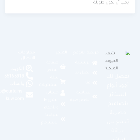
يجب أن تكون طويلة
خريطة الموقع
المتجر
معلومات
الاتصال
الرئيسية
صفحة
الكويت
المتجر
اتصل بنا
55165818
نفصل لك
سلة
عنا
واتساب
المشتريات
أجود أنواع
info@curtains-
سياسة
حسابي
الستائر
kuw.com
الخصوصية
الشروط
بتصاميم
والأحكام
حصرية
سياسة
تجمع بين
الاسترجاع
عراقة