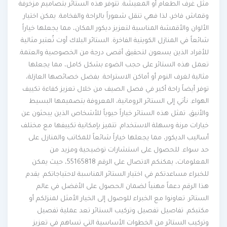
مثل غرف الطعام أو المعيشة. تتوفر هذه الستائر بتصاميم مزخرفة
وقماش فاخر، لذا فهي تنقل شعوراً بالراحة والفخامة. يمكن اختيار
الألوان والأقمشة المناسبة لتعزيز ديكور المكان، مما يجعلها خياراً
شائعاً في المنازل الكويتية الفاخرة. الستائر البلاك أوت تُعتبر مثالية
للأفراد الذين يسعون لتحقيق أقصى درجة من الخصوصية والعتمة.
تعمل هذه الستائر على حجب الضوء بشكل كامل، مما يجعلها
مثالية لغرف النوم أو أماكن الاستراحة. بفضل خصائصها العازلة،
توفر أيضاً راحة أكبر في فصل الصيف من خلال تعزيز كفاءة تكييف
الهواء. نأتي إلى الستائر الرومانية، المعروفة بتصميمها البسيط
والأنيق. تمثل هذه الستائر خياراً حيوياً للأشخاص الذين يبحثون عن
خيارات مرنة وسهلة الاستخدام. تتميز بإمكانية تكييفها مع مختلف
أساليب الديكور، مما يجعلها خياراً شائعاً للمكاتب والمنازل على
حد سواء. للحصول على استشارات توضيحية ومزيد من
المعلومات، يمكنكم الاتصال على الرقم 55165818، حيث يمكن
للخبراء مساعدتكم في اختيار الستائر المناسبة لاحتياجاتكم. يقدم
هذا الرقم دعماً مهنياً لضمان الحصول على الأفضل في عالم
الستائر. تعاونوا مع الخبراء للوصول إلى الخيار الأمثل لمنزلكم أو
مكتبكم. تفاصيل تفصيل وتركيب الستائر تعد عملية تفصيل
وتركيب الستائر من الخطوات الأساسية التي تساهم في تعزيز