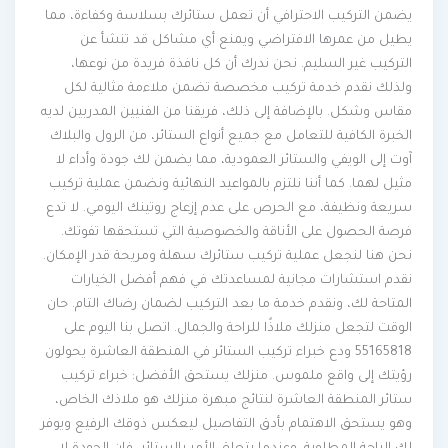
يضمن التركيب الاحترافي أن تعمل ستائرك بسلاسة وكفاءة، مما
يطيل من عمرها الافتراضي ويمنع أي مشاكل قد تنشأ عن
التركيب غير السليم. نحن ندرك أن كل نافذة فريدة من نوعها،
ولذلك نقدم خدمة تركيب مخصصة تضمن ملاءمة مثالية لكل
مقاس وشكل. بالإضافة إلى ذلك، فريقنا من الفنيين المدربين لديه
الخبرة الكافية للتعامل مع جميع أنواع الستائر، من الرول والبلاك
آوت إلى الويفي والستائر العمودية، مما يضمن لك جودة وأداء لا
مثيل لهما. كما أننا نلتزم بالمواعيد النهائية ونضمن عملية تركيب
سريعة ونظيفة، مع الحرص على عدم إزعاج روتينك اليومي. لا تدع
فرصة الحصول على الأناقة والخصوصية التي تستحقها تفوتك.
نحن هنا لنجعل عملية تركيب ستائرك سهلة ومريحة قدر الإمكان.
نقدم استشارات مجانية لمساعدتك في فهم أفضل الخيارات
المتاحة لك، ونقدم خدمة ما بعد التركيب لضمان رضاك التام. حان
الوقت لتجعل منزلك ملاذًا للراحة والجمال. اتصل بنا اليوم على
55165818 ودع خبراء تركيب الستائر في المنطقة العاشرة يحولون
رؤيتك إلى واقع ملموس. منزلك يستحق الأفضل: خبراء تركيب
ستائر المنطقة العاشرة لنتائج مبهرة منزلك هو ملاذك الخاص،
وهو يستحق الاهتمام بأدق التفاصيل ليعكس ذوقك الرفيع ويوفر