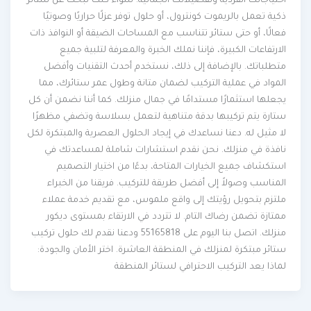
احتياجاتك الفردية وتفضيلاتك الجمالية. سواء كنت تبحث عن ستائر
ذكية تعمل بالريموت كونترول، أو حلول توفر عزلًا حراريًا وصوتيًا
فعالًا، أو حتى ستائر تتناسب مع المساحات الضيقة أو النوافذ ذات
الارتفاعات الكبيرة، فإننا نملك الخبرة والمعرفة لتلبية جميع
متطلباتك. بالإضافة إلى ذلك، نستخدم أحدث التقنيات وأفضل
المواد في عملية التركيب لضمان متانة وطول عمر ستائرك، مما
يجعلها استثمارًا مستدامًا في جمال منزلك. كما أننا نضمن أن كل
ستارة يتم تركيبها بدقة متناهية لتعمل بسلاسة وتضفي مظهرًا
لا مثيل له. دعنا نساعدك في إيجاد الحلول العصرية والمبتكرة لكل
نافذة في منزلك. نحن نقدم استشارات شاملة لمساعدتك في
استكشاف جميع الخيارات المتاحة، بدءًا من اختيار التصميم
المناسب وصولاً إلى أفضل طريقة للتركيب. فريقنا من الخبراء
ملتزم بتحويل رؤيتك إلى واقع ملموس، مع تقديم خدمة عملاء
ممتازة تضمن رضاك التام. لا تتردد في الارتقاء بمستوى ديكور
منزلك. اتصل بنا اليوم على 55165818 ودعنا نقدم لك حلول تركيب
ستائر مبتكرة لمنزلك في المنطقة العاشرة. اختر الأمان والجودة:
لماذا يعد التركيب الاحترافي لستائر المنطقة