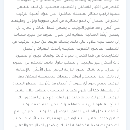
لك الراحة المطلوبة. وعندما يتعلق الأمر بالستائر، فإن الجودة لا
تقتصر على اختيار القماش والتصميم فحسب، بل تمتد لتشمل
عملية تركيب ستائر المنطقة العاشرة. نحن ندرك أهمية التركيب
الاحترافي لضمان أن تبدو ستائرك في أبهى صورها وتؤدي وظيفتها
على أكمل وجه. فخبير التركيب لا يضمن فقط الثبات والأمان، بل
يضمن أيضًا الجمالية النهائية التي تحول الغرفة من مجرد مساحة
إلى تحفة فنية. علاوة على ذلك، يمتلك فريقنا من خبراء التركيب في
المنطقة العاشرة المعرفة العميقة بأحدث التقنيات وأفضل
الممارسات في هذا المجال. سواء كانت نوافذك كبيرة أو صغيرة،
ذات أشكال غير تقليدية، أو تتطلب حلولًا خاصة للتحكم في الضوء
أو العزل، فإننا نملك الخبرة اللازمة لتوفير الحل الأمثل. بالإضافة
إلى ذلك، نحن نستخدم أدوات ومعدات متخصصة لضمان دقة
التركيب وعدم وجود أي عيوب أو أخطاء قد تؤثر على مظهر الستارة
أو وظيفتها. كما أننا نلتزم بمعايير السلامة والنظافة خلال عملية
التركيب، لنوفر لك تجربة خالية من القلق. دع خبراءنا يقدمون لك
النتائج المبهرة التي يستحقها منزلك. نحن نقدم خدمة تركيب
شاملة تشمل القياس الدقيق، التوصيل، والتركيب الاحترافي، مع
ضمان جودة العمل. لا تساوم على جودة تركيب ستائرك، فالاختيار
الصحيح يضيف قيمة حقيقية لمنزلك ويضمن لك الراحة والجمال