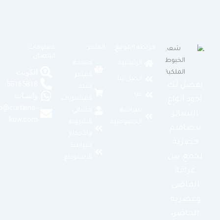
خريطة الموقع
المتجر
معلومات
الاتصال
الرئيسية
صفحة
الكويت
المتجر
اتصل بنا
55165818
نفصل لك
سلة
عنا
واتساب
المشتريات
أجود أنواع
info@curtains-
سياسة
حسابي
الستائر
kuw.com
الخصوصية
الشروط
بتصاميم
والأحكام
حصرية
سياسة
تجمع بين
الاسترجاع
عراقة
الماضي
وعصرية
الحاضر،