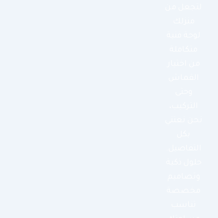
لتجعل من
منزلك
لوحة فنية
متكاملة
من اختيار
القماش
وحتى
التركيب،
نحن نعتني
بكل
التفاصيل.
حلول ذكية
وتصاميم
مخصصة
تناسب