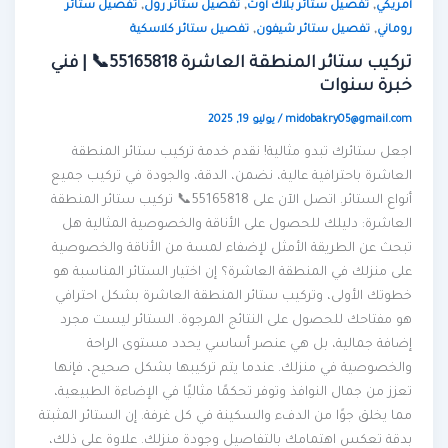
,
,
,
أمريكي
تفصيل ستائر بلاك أوت
تفصيل ستائر رول
تفصيل ستائر
,
,
روماني
تفصيل ستائر شيفون
تفصيل ستائر كلاسكية
تركيب ستائر المنطقة العاشرة 55165818📞 | فني
خبرة سنوات
midobakry05@gmail.com
/
يوليو 19, 2025
اجعل ستائرك تبدو مثالية! نقدم خدمة تركيب ستائر المنطقة
العاشرة باحترافية عالية، نضمن، الدقة، والجودة في تركيب جميع
أنواع الستائر. اتصل الآن على 55165818📞 تركيب ستائر المنطقة
العاشرة: دليلك للحصول على الأناقة والخصوصية المثالية هل
تبحث عن الطريقة الأمثل لإضفاء لمسة من الأناقة والخصوصية
على منزلك في المنطقة العاشرة؟ إن اختيار الستائر المناسبة هو
خطوتك الأولى، وتركيب ستائر المنطقة العاشرة بشكل احترافي
هو مفتاحك للحصول على النتائج المرجوة. الستائر ليست مجرد
إضافة جمالية، بل هي عنصر أساسي يحدد مستوى الراحة
والخصوصية في منزلك. عندما يتم تركيبها بشكل صحيح، فإنها
تعزز من جمال النوافذ وتوفر تحكمًا مثاليًا في الإضاءة الطبيعية،
مما يخلق جوًا من الدفء والسكينة في كل غرفة. إن الستائر المثبتة
بدقة تعكس اهتمامك بالتفاصيل وجودة منزلك. علاوة على ذلك،