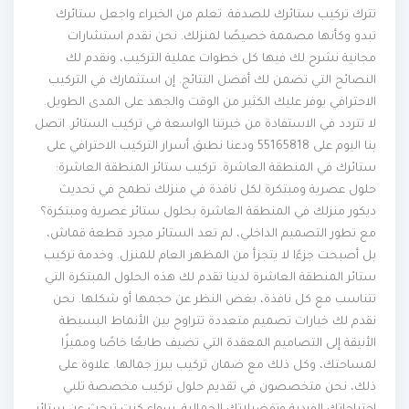
تترك تركيب ستائرك للصدفة. تعلم من الخبراء واجعل ستائرك
تبدو وكأنها مصممة خصيصًا لمنزلك. نحن نقدم استشارات
مجانية نشرح لك فيها كل خطوات عملية التركيب، ونقدم لك
النصائح التي تضمن لك أفضل النتائج. إن استثمارك في التركيب
الاحترافي يوفر عليك الكثير من الوقت والجهد على المدى الطويل.
لا تتردد في الاستفادة من خبرتنا الواسعة في تركيب الستائر. اتصل
بنا اليوم على 55165818 ودعنا نطبق أسرار التركيب الاحترافي على
ستائرك في المنطقة العاشرة. تركيب ستائر المنطقة العاشرة:
حلول عصرية ومبتكرة لكل نافذة في منزلك تطمح في تحديث
ديكور منزلك في المنطقة العاشرة بحلول ستائر عصرية ومبتكرة؟
مع تطور التصميم الداخلي، لم تعد الستائر مجرد قطعة قماش،
بل أصبحت جزءًا لا يتجزأ من المظهر العام للمنزل. وخدمة تركيب
ستائر المنطقة العاشرة لدينا تقدم لك هذه الحلول المبتكرة التي
تتناسب مع كل نافذة، بغض النظر عن حجمها أو شكلها. نحن
نقدم لك خيارات تصميم متعددة تتراوح بين الأنماط البسيطة
الأنيقة إلى التصاميم المعقدة التي تضيف طابعًا خاصًا ومميزًا
لمساحتك، وكل ذلك مع ضمان تركيب يبرز جمالها. علاوة على
ذلك، نحن متخصصون في تقديم حلول تركيب مخصصة تلبي