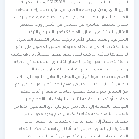
لسنوات طويلة. اتصل بنا اليوم على 55165818 ودعنا نظهر لك
الفرق الذي يمكن أن يصنعه الخبراء في تركيب ستائرك بالمنطقة
العاشرة. أسرار التركيب الاحترافي: كل ما تحتاج معرفته عن تركيب
ستائر المنطقة العاشرة هل تتساءل عن الأسرار وراء المظهر
المثالي للستائر في المنازل الفاخرة؟ يكمن السر في التركيب
الاحترافي، وعندما يتعلق الأمر بـ تركيب ستائر المنطقة العاشرة،
فإننا نكشف لك كل ما تحتاج معرفته لضمان الحصول على نتائج
لا تشوبها شائبة. التركيب ليس مجرد تعليق للستائر، بل هو عملية
دقيقة تتطلب مهارة وخبرة لضمان التناسق، السلاسة في الحركة،
والأمان التام. فمعرفة النوع المناسب للمسار وطريقة التثبيت
الصحيحة تحدث فرقًا كبيرًا في المظهر النهائي. علاوة على ذلك،
تتضمن أسرار التركيب الاحترافي فهم الخصائص الفريدة لكل نوع
من الستائر، سواء كانت تتطلب دعامات خاصة، أو آليات تحكم
معقدة، أو تعديلات دقيقة لتناسب النوافذ ذات الأحجام غير
القياسية. بالإضافة إلى ذلك، نحن نركز على أدق التفاصيل، بدءًا من
قياسات النافذة بدقة متناهية لضمان عدم وجود فجوات غير
مرغوبة، وصولاً إلى اختيار البراغي والمثبتات التي تضمن ثبات
الستارة على المدى الطويل. كما أننا نولي اهتمامًا خاصًا لانتهاء
العمل بنظافة تامة، دون ترك أي فوضى أو بقايا بعد التركيب. لا