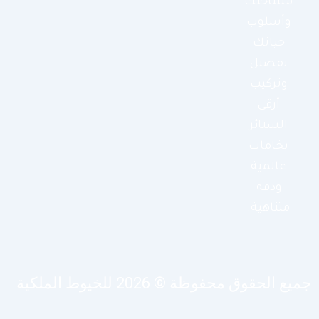
مساحتك
وأسلوب
حياتك
تفصيل
وتركيب
أرقى
الستائر
بخامات
عالمية
ودقة
متناهية.
يع الحقوق محفوظة © 2026 للخيوط الملكية