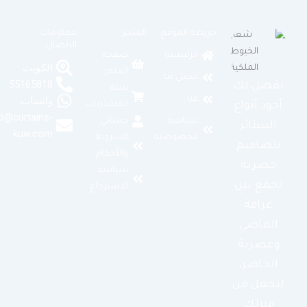
خريطة الموقع
المتجر
معلومات
الاتصال
الرئيسية
صفحة
الكويت
المتجر
اتصل بنا
55165818
نفصل لك
سلة
عنا
واتساب
المشتريات
أجود أنواع
info@curtains-
سياسة
حسابي
الستائر
kuw.com
الخصوصية
الشروط
بتصاميم
والأحكام
حصرية
سياسة
تجمع بين
الاسترجاع
عراقة
الماضي
وعصرية
الحاضر،
لتجعل من
منزلك