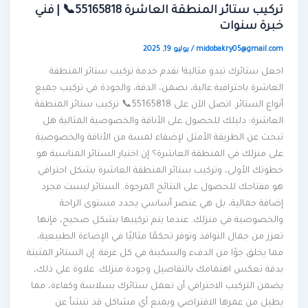
تركيب ستائر المنطقة العاشرة 55165818📞 | فني
خبرة سنوات
midobakry05@gmail.com
/
يوليو 19, 2025
اجعل ستائرك تبدو مثالية! نقدم خدمة تركيب ستائر المنطقة
العاشرة باحترافية عالية، نضمن، الدقة، والجودة في تركيب جميع
أنواع الستائر. اتصل الآن على 55165818📞 تركيب ستائر المنطقة
العاشرة: دليلك للحصول على الأناقة والخصوصية المثالية هل
تبحث عن الطريقة الأمثل لإضفاء لمسة من الأناقة والخصوصية
على منزلك في المنطقة العاشرة؟ إن اختيار الستائر المناسبة هو
خطوتك الأولى، وتركيب ستائر المنطقة العاشرة بشكل احترافي
هو مفتاحك للحصول على النتائج المرجوة. الستائر ليست مجرد
إضافة جمالية، بل هي عنصر أساسي يحدد مستوى الراحة
والخصوصية في منزلك. عندما يتم تركيبها بشكل صحيح، فإنها
تعزز من جمال النوافذ وتوفر تحكمًا مثاليًا في الإضاءة الطبيعية،
مما يخلق جوًا من الدفء والسكينة في كل غرفة. إن الستائر المثبتة
بدقة تعكس اهتمامك بالتفاصيل وجودة منزلك. علاوة على ذلك،
يضمن التركيب الاحترافي أن تعمل ستائرك بسلاسة وكفاءة، مما
يطيل من عمرها الافتراضي ويمنع أي مشاكل قد تنشأ عن