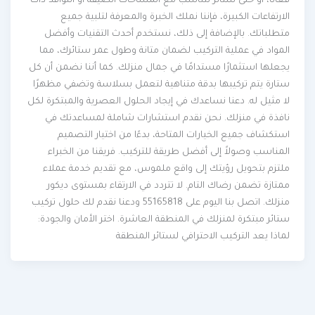
فعالًا، أو حتى ستائر تتناسب مع المساحات الضيقة أو النوافذ ذات
الارتفاعات الكبيرة، فإننا نملك الخبرة والمعرفة لتلبية جميع
متطلباتك. بالإضافة إلى ذلك، نستخدم أحدث التقنيات وأفضل
المواد في عملية التركيب لضمان متانة وطول عمر ستائرك، مما
يجعلها استثمارًا مستدامًا في جمال منزلك. كما أننا نضمن أن كل
ستارة يتم تركيبها بدقة متناهية لتعمل بسلاسة وتضفي مظهرًا
لا مثيل له. دعنا نساعدك في إيجاد الحلول العصرية والمبتكرة لكل
نافذة في منزلك. نحن نقدم استشارات شاملة لمساعدتك في
استكشاف جميع الخيارات المتاحة، بدءًا من اختيار التصميم
المناسب وصولاً إلى أفضل طريقة للتركيب. فريقنا من الخبراء
ملتزم بتحويل رؤيتك إلى واقع ملموس، مع تقديم خدمة عملاء
ممتازة تضمن رضاك التام. لا تتردد في الارتقاء بمستوى ديكور
منزلك. اتصل بنا اليوم على 55165818 ودعنا نقدم لك حلول تركيب
ستائر مبتكرة لمنزلك في المنطقة العاشرة. اختر الأمان والجودة:
لماذا يعد التركيب الاحترافي لستائر المنطقة