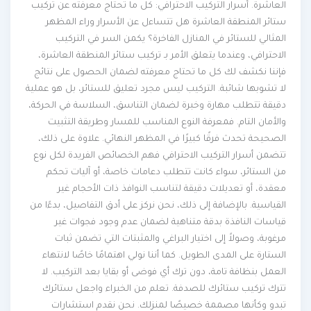
العاشرة. أسرار التركيب الاحترافي: كل ما تحتاج معرفته عن تركيب
ستائر المنطقة العاشرة هل تتساءل عن الأسرار وراء المظهر
المثالي للستائر في المنازل الفاخرة؟ يكمن السر في التركيب
الاحترافي، وعندما يتعلق الأمر بـ تركيب ستائر المنطقة العاشرة،
فإننا نكشف لك كل ما تحتاج معرفته لضمان الحصول على نتائج
لا تشوبها شائبة. التركيب ليس مجرد تعليق للستائر، بل هو عملية
دقيقة تتطلب مهارة وخبرة لضمان التناسق، السلاسة في الحركة،
والأمان التام. فمعرفة النوع المناسب للمسار وطريقة التثبيت
الصحيحة تحدث فرقًا كبيرًا في المظهر النهائي. علاوة على ذلك،
تتضمن أسرار التركيب الاحترافي فهم الخصائص الفريدة لكل نوع
من الستائر، سواء كانت تتطلب دعامات خاصة، أو آليات تحكم
معقدة، أو تعديلات دقيقة لتناسب النوافذ ذات الأحجام غير
القياسية. بالإضافة إلى ذلك، نحن نركز على أدق التفاصيل، بدءًا من
قياسات النافذة بدقة متناهية لضمان عدم وجود فجوات غير
مرغوبة، وصولاً إلى اختيار البراغي والمثبتات التي تضمن ثبات
الستارة على المدى الطويل. كما أننا نولي اهتمامًا خاصًا لانتهاء
العمل بنظافة تامة، دون ترك أي فوضى أو بقايا بعد التركيب. لا
تترك تركيب ستائرك للصدفة. تعلم من الخبراء واجعل ستائرك
تبدو وكأنها مصممة خصيصًا لمنزلك. نحن نقدم استشارات