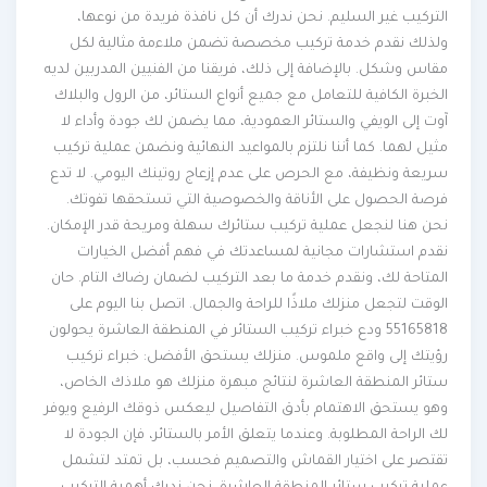
التركيب غير السليم. نحن ندرك أن كل نافذة فريدة من نوعها،
ولذلك نقدم خدمة تركيب مخصصة تضمن ملاءمة مثالية لكل
مقاس وشكل. بالإضافة إلى ذلك، فريقنا من الفنيين المدربين لديه
الخبرة الكافية للتعامل مع جميع أنواع الستائر، من الرول والبلاك
آوت إلى الويفي والستائر العمودية، مما يضمن لك جودة وأداء لا
مثيل لهما. كما أننا نلتزم بالمواعيد النهائية ونضمن عملية تركيب
سريعة ونظيفة، مع الحرص على عدم إزعاج روتينك اليومي. لا تدع
فرصة الحصول على الأناقة والخصوصية التي تستحقها تفوتك.
نحن هنا لنجعل عملية تركيب ستائرك سهلة ومريحة قدر الإمكان.
نقدم استشارات مجانية لمساعدتك في فهم أفضل الخيارات
المتاحة لك، ونقدم خدمة ما بعد التركيب لضمان رضاك التام. حان
الوقت لتجعل منزلك ملاذًا للراحة والجمال. اتصل بنا اليوم على
55165818 ودع خبراء تركيب الستائر في المنطقة العاشرة يحولون
رؤيتك إلى واقع ملموس. منزلك يستحق الأفضل: خبراء تركيب
ستائر المنطقة العاشرة لنتائج مبهرة منزلك هو ملاذك الخاص،
وهو يستحق الاهتمام بأدق التفاصيل ليعكس ذوقك الرفيع ويوفر
لك الراحة المطلوبة. وعندما يتعلق الأمر بالستائر، فإن الجودة لا
تقتصر على اختيار القماش والتصميم فحسب، بل تمتد لتشمل