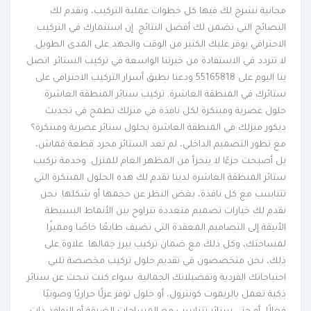
مجانية نشرح لك فيها كل خطوات عملية التركيب، ونقدم لك
النصائح التي تضمن لك أفضل النتائج. إن استثمارك في التركيب
الاحترافي يوفر عليك الكثير من الوقت والجهد على المدى الطويل.
لا تتردد في الاستفادة من خبرتنا الواسعة في تركيب الستائر. اتصل
بنا اليوم على 55165818 ودعنا نطبق أسرار التركيب الاحترافي على
ستائرك في المنطقة العاشرة. تركيب ستائر المنطقة العاشرة:
حلول عصرية ومبتكرة لكل نافذة في منزلك تطمح في تحديث
ديكور منزلك في المنطقة العاشرة بحلول ستائر عصرية ومبتكرة؟
مع تطور التصميم الداخلي، لم تعد الستائر مجرد قطعة قماش،
بل أصبحت جزءًا لا يتجزأ من المظهر العام للمنزل. وخدمة تركيب
ستائر المنطقة العاشرة لدينا تقدم لك هذه الحلول المبتكرة التي
تتناسب مع كل نافذة، بغض النظر عن حجمها أو شكلها. نحن
نقدم لك خيارات تصميم متعددة تتراوح بين الأنماط البسيطة
الأنيقة إلى التصاميم المعقدة التي تضيف طابعًا خاصًا ومميزًا
لمساحتك، وكل ذلك مع ضمان تركيب يبرز جمالها. علاوة على
ذلك، نحن متخصصون في تقديم حلول تركيب مخصصة تلبي
احتياجاتك الفردية وتفضيلاتك الجمالية. سواء كنت تبحث عن ستائر
ذكية تعمل بالريموت كونترول، أو حلول توفر عزلًا حراريًا وصوتيًا