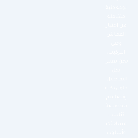
لوحة فنية
متكاملة
من اختيار
القماش
وحتى
التركيب،
نحن نعتني
بكل
التفاصيل.
حلول ذكية
وتصاميم
مخصصة
تناسب
مساحتك
وأسلوب