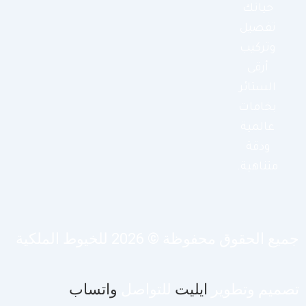
حياتك
تفصيل
وتركيب
أرقى
الستائر
بخامات
عالمية
ودقة
متناهية.
يع الحقوق محفوظة © 2026 للخيوط الملكية
صميم وتطوير
ايليت
للتواصل
واتساب