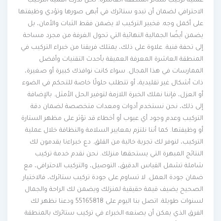
عملية تركيب ستائر المنطقة العاشرة. نحن ندرك أهمية التركيب
الاحترافي لضمان أن تبدو ستائرك في أبهى صورها وتؤدي وظيفتها
على أكمل وجه. فخبير التركيب لا يضمن فقط الثبات والأمان، بل
يضمن أيضًا الجمالية النهائية التي تحول الغرفة من مجرد مساحة
إلى تحفة فنية. علاوة على ذلك، يمتلك فريقنا من خبراء التركيب في
المنطقة العاشرة المعرفة العميقة بأحدث التقنيات وأفضل
الممارسات في هذا المجال. سواء كانت نوافذك كبيرة أو صغيرة،
ذات أشكال غير تقليدية، أو تتطلب حلولًا خاصة للتحكم في الضوء
أو العزل، فإننا نملك الخبرة اللازمة لتوفير الحل الأمثل. بالإضافة
إلى ذلك، نحن نستخدم أدوات ومعدات متخصصة لضمان دقة
التركيب وعدم وجود أي عيوب أو أخطاء قد تؤثر على مظهر الستارة
أو وظيفتها. كما أننا نلتزم بمعايير السلامة والنظافة خلال عملية
التركيب، لنوفر لك تجربة خالية من القلق. دع خبراءنا يقدمون لك
النتائج المبهرة التي يستحقها منزلك. نحن نقدم خدمة تركيب
شاملة تشمل القياس الدقيق، التوصيل، والتركيب الاحترافي، مع
ضمان جودة العمل. لا تساوم على جودة تركيب ستائرك، فالاختيار
الصحيح يضيف قيمة حقيقية لمنزلك ويضمن لك الراحة والجمال
لسنوات طويلة. اتصل بنا اليوم على 55165818 ودعنا نظهر لك
الفرق الذي يمكن أن يصنعه الخبراء في تركيب ستائرك بالمنطقة