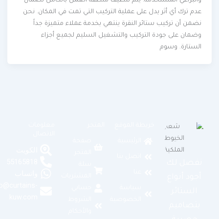
والبراغي المستخدمة. يتم تنظيف منطقة العمل بالكامل لضمان
عدم ترك أي أثر يدل على عملية التركيب التي تمت في المكان. نحن
نضمن أن تركيب ستائر النقرة ينتهي بخدمة عملاء متميزة جداً
وضمان على جودة التركيب والتشغيل السليم لجميع أجزاء
الستارة. وسوم
خريطة الموقع
المتجر
معلومات
الاتصال
الرئيسية
صفحة
الكويت
المتجر
اتصل بنا
55165818
نفصل لك
سلة
عنا
واتساب
المشتريات
أجود أنواع
info@curtains-
سياسة
حسابي
الستائر
kuw.com
الخصوصية
الشروط
بتصاميم
والأحكام