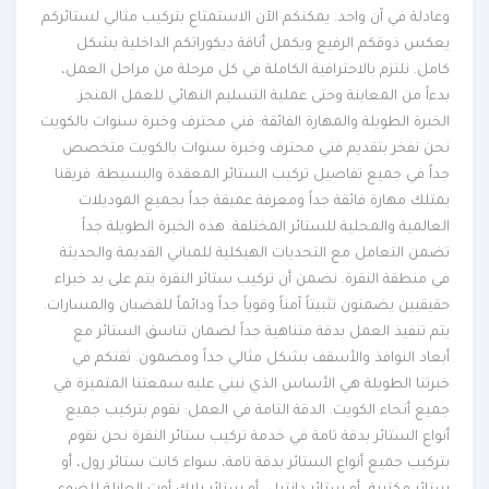
وعادلة في آن واحد. يمكنكم الآن الاستمتاع بتركيب مثالي لستائركم
يعكس ذوقكم الرفيع ويكمل أناقة ديكوراتكم الداخلية بشكل
كامل. نلتزم بالاحترافية الكاملة في كل مرحلة من مراحل العمل،
بدءاً من المعاينة وحتى عملية التسليم النهائي للعمل المنجز.
الخبرة الطويلة والمهارة الفائقة: فني محترف وخبرة سنوات بالكويت
نحن نفخر بتقديم فني محترف وخبرة سنوات بالكويت متخصص
جداً في جميع تفاصيل تركيب الستائر المعقدة والبسيطة. فريقنا
يمتلك مهارة فائقة جداً ومعرفة عميقة جداً بجميع الموديلات
العالمية والمحلية للستائر المختلفة. هذه الخبرة الطويلة جداً
تضمن التعامل مع التحديات الهيكلية للمباني القديمة والحديثة
في منطقة النقرة. نضمن أن تركيب ستائر النقرة يتم على يد خبراء
حقيقيين يضمنون تثبيتاً آمناً وقوياً جداً ودائماً للقضبان والمسارات.
يتم تنفيذ العمل بدقة متناهية جداً لضمان تناسق الستائر مع
أبعاد النوافذ والأسقف بشكل مثالي جداً ومضمون. ثقتكم في
خبرتنا الطويلة هي الأساس الذي نبني عليه سمعتنا المتميزة في
جميع أنحاء الكويت. الدقة التامة في العمل: نقوم بتركيب جميع
أنواع الستائر بدقة تامة في خدمة تركيب ستائر النقرة نحن نقوم
بتركيب جميع أنواع الستائر بدقة تامة، سواء كانت ستائر رول، أو