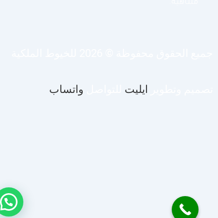
متناهية.
يع الحقوق محفوظة © 2026 للخيوط الملكية
صميم وتطوير
ايليت
للتواصل
واتساب