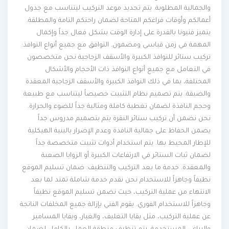
والجمالية المطلوبة. يتم تحديد موعد التركيب ليتناسب مع جدول
أعمالكم وأوقات فراغكم المتاحة لضمان راحتكم التامة والمطلقة.
يتميز فنيونا بالقدرة على إدارة الوقت بشكل فعال جداً وإكمال
المهمة في زمن قياسي ومضمون. التوافق مع جميع أنواع النوافذ:
تركيب ستائر للنوافذ الكبيرة والأسقف الزجاجية نحن متخصصون
في التعامل مع جميع أنواع النوافذ ذات الأحجام والأشكال
المختلفة، بما في ذلك النوافذ الكبيرة والأسقف الزجاجية المعقدة
والضيقة. يتم تصميم نظام التثبيت خصيصاً ليتناسب مع طبيعة
وحجم النافذة لضمان تغطية كاملة ومثالية جداً للضوء والحرارة.
نحن نضمن أن تركيب ستائر النقرة يتم بتصميم مدروس جداً
يضمن الحفاظ على جمالية النافذة وعدم الإضرار بالبنية الهيكلية
للإطار المحيط بها. يتم استخدام أدوات تثبيت متخصصة جداً
لضمان ثبات الستائر في الارتفاعات الكبيرة أو الزوايا الصعبة
والمعقدة. خدمة ما بعد التركيب والتنظيف: ضمان تسليم الموقع
نظيفاً وجاهزاً للاستخدام نحن نقدم خدمة شاملة تمتد لما بعد
الانتهاء من عملية التركيب، حيث نضمن تسليم الموقع نظيفاً
وجاهزاً للاستخدام الفوري. يقوم الفني بإزالة جميع المخلفات الناتجة
عن عملية التركيب، مثل بقايا التغليف، والغبار، وبقايا المسامير