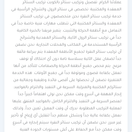
عملائنا الكرام. تفصيل وتركيب ستائر بالكويت تركيب الستائر
المعقدة والمكتبية: تخصص في ستائر الرول والشرائح الرأسية في
خدمة تركيب ستائر النقرة نحن متخصصون في تركيب الستائر
المعقدة والستائر المكتبية التي تتطلب مهارات فنية خاصة جداً في
التعامل مع أنظمة الحركة والتثبيت. يتميز فريقنا بالخبرة الكافية
جداً في تركيب ستائر الرول الآلية، والستائر المعدنية والشرائح
الرأسية المستخدمة في المكاتب والمحلات التجارية. نحن نضمن
أن تركيب ستائر النقرة لجميع الأنظمة المعقدة يتم ببراعة فائقة
جداً لضمان عمل الآلية بسلاسة تامة دون أي احتكاك أو توقف
مزعج. يتم فحص جميع أنظمة الحركة والصمامات للتأكد من أنها
تعمل بكفاءة قصوى وموثوقة جداً في جميع الأوقات. هذه الخدمة
المتميزة تضمن أن تحصلوا على أقصى فائدة وظيفية وجمالية من
ستائركم المكتبية والمنزلية. السرعة في التنفيذ والالتزام بالمواعيد:
إنجاز المهمة في أسرع وقت ممكن نحن نولي اهتماماً كبيراً جداً
لعنصر السرعة في التنفيذ والالتزام الكامل بالمواعيد المتفق عليها
لعملية التركيب المطلوبة. ندرك أن وقت العميل ثمين جداً، ولذلك
نعمل بكفاءة عالية جداً وبشكل منظم جداً لتقليل أي إزعاج أو تأخير
غير مبرر. نحن نضمن أن تركيب ستائر النقرة سيتم إنجازه في أسرع
وقت ممكن جداً مع الحفاظ على أعلى مستويات الجودة الفنية