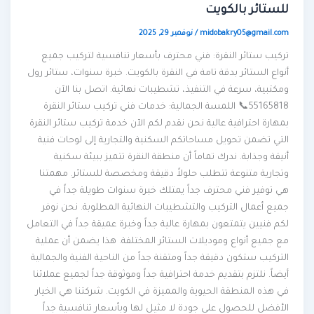
للستائر بالكويت
midobakry05@gmail.com
/
نوفمبر 29, 2025
تركيب ستائر النقرة: فني محترف بأسعار تنافسية لتركيب جميع
أنواع الستائر بدقة تامة في النقرة بالكويت. خبرة سنوات، ستائر رول
ومكتبية، سرعة في التنفيذ، تشطيبات نهائية. اتصل بنا الآن
55165818📞 اللمسة الجمالية: خدمات فني تركيب ستائر النقرة
بمهارة احترافية عالية نحن نقدم لكم الآن خدمة تركيب ستائر النقرة
التي تضمن تحويل مساحاتكم السكنية والتجارية إلى لوحات فنية
أنيقة وجذابة. ندرك تماماً أن منطقة النقرة تتميز ببيئة سكنية
وتجارية متنوعة تتطلب حلولاً دقيقة ومخصصة للستائر. مهمتنا
هي توفير فني محترف جداً يمتلك خبرة سنوات طويلة جداً في
جميع أعمال التركيب والتشطيبات النهائية المطلوبة. نحن نوفر
لكم فنيين يتمتعون بمهارة عالية جداً وخبرة عميقة جداً في التعامل
مع جميع أنواع وموديلات الستائر المختلفة. هذا يضمن أن عملية
التركيب ستكون دقيقة جداً ومتقنة جداً من الناحية الفنية والجمالية
أيضاً. نلتزم بتقديم خدمة احترافية جداً وموثوقة جداً لجميع عملائنا
في هذه المنطقة الحيوية والمميزة في الكويت. شركتنا هي الخيار
الأفضل للحصول على جودة لا مثيل لها وبأسعار تنافسية جداً