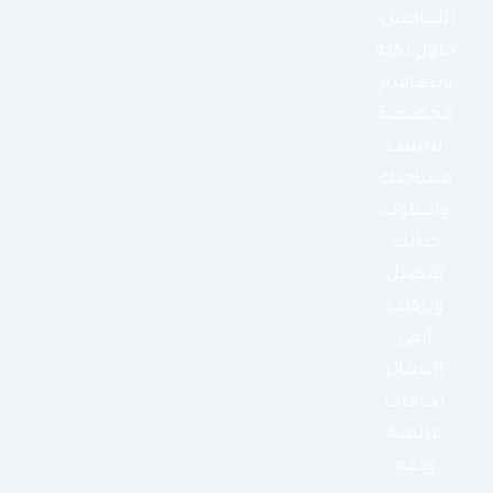
التفاصيل.
حلول ذكية
وتصاميم
مخصصة
تناسب
مساحتك
وأسلوب
حياتك
تفصيل
وتركيب
أرقى
الستائر
بخامات
عالمية
ودقة