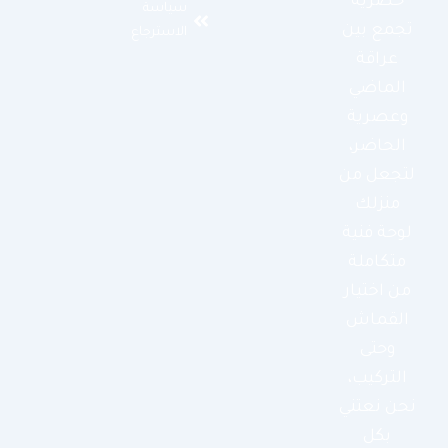
حصرية
سياسة
تجمع بين
الاسترجاع
عراقة
الماضي
وعصرية
الحاضر،
لتجعل من
منزلك
لوحة فنية
متكاملة
من اختيار
القماش
وحتى
التركيب،
نحن نعتني
بكل