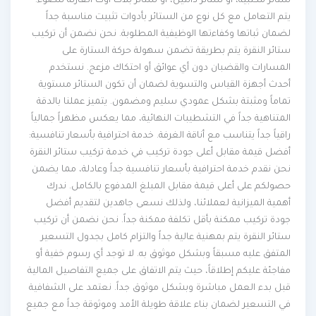
ستائر مكتبية، أو ستائر دانتيل، أو ستائر بلاك أوت العازلة للضوء.
يتم التعامل مع كل نوع من الستائر بأدوات تثبيت مناسبة جداً
لضمان ثباتها وكفاءتها الوظيفية المطلوبة. نحن نضمن أن تركيب
ستائر النقرة يتم بطريقة تضمن سهولة حركة الستارة على
المسارات والقضبان دون أي عوائق أو احتكاك مزعج. نستخدم
أحدث أجهزة القياس والتسوية لضمان أن تكون الستائر مستوية
تماماً ومثبتة بشكل عمودي سليم ومضمون. يتميز عملنا بالدقة
المتناهية جداً في التشطيبات النهائية، مما يعكس مظهراً جمالياً
راقياً جداً يتناسب مع أناقة الغرفة. خدمة احترافية بأسعار تنافسية:
أفضل قيمة مقابل أعلى جودة تركيب في خدمة تركيب ستائر النقرة
نحن نقدم خدمة احترافية بأسعار تنافسية جداً وعادلة، مما يضمن
حصولكم على أعلى قيمة مقابل المبلغ المدفوع بالكامل. ندرك
أهمية الميزانية لعملائنا، ولذلك نسعى جاهدين لتقديم أفضل
جودة تركيب ممكنة بأقل تكلفة ممكنة جداً. نحن نضمن أن تركيب
ستائر النقرة يتم بمهنية عالية جداً والتزام كامل بجدول التسعير
المتفق عليه مسبقاً وبشكل موثوق به. لا توجد أي رسوم خفية أو
مفاجئة عليكم إطلاقاً، حيث يتم الاتفاق على جميع التفاصيل المالية
قبل بدء العمل مباشرة وبشكل موثوق جداً. نعتمد على الشفافية
في التسعير لضمان بناء علاقة طويلة الأمد وموثوقة جداً مع جميع