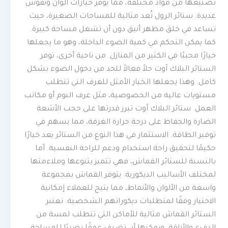
تصنيعها من مواد مختلفة، مما يوفر خيارات ألوان ونقوش
عديدة. ستائر الرول تُعد مثالية للمساحات الصغيرة، حيث
تساعد في خلق مظهر أنيق دون أن تشغل مساحة كبيرة.
كما يمكن التحكم في كمية الضوء الداخلة، وهو ما يجعلها
خيارًا محببًا في الكثير من المنازل. من ناحية أخرى، توفر
الستائر البلاك آوت حلاً فعالاً للحد من دخول الضوء بشكل
كامل. وهذا يجعلها الخيار الأمثل للغرف التي تتطلب
مستويات عالية من الخصوصية، مثل غرف النوم أو مكاتب
العمل. ستائر البلاك آوت تبرز قدرتها على حجب الأشعة
الضارة والحفاظ على درجة حرارة الغرفة، مما يسهم في
توفير الطاقة. الاستثمار في هذا النوع من الستائر يعد خيارًا
حكيمًا لتحقيق راحة استخدام ودعم للراحة النفسية. أما
بالنسبة للستائر القماش، فهي تتميز بتنوعها وملاءمتها
لمختلف الأساليب الديكورية. يتوفر القماش بمجموعة
واسعة من الألوان والأنماط، مما يتيح للعملاء إمكانية
الاختيار وفقًا لمتطلبات ديكوراتهم الشخصية. تعتبر
الستائر القماش مثالية للأماكن التي تتطلب لمسة من