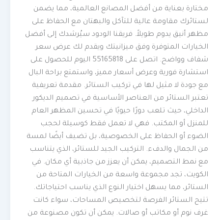
مختارة بعناية من أفضل المصانع العالمية، مما يضمن
لستائرك مقاومة عالية للتآكل والبهتان مع الحفاظ على
مظهر أنيق يدوم طويلاً. فريقنا الودود سيُرشدك إلى أفضل
الخيارات المتوفرة وفق ميزانيتك ويقدم لك عرض سعر
شفاف وواضح. اتصل على 55165818 اليوم للحصول على
استشارة فورية وعرض أسعار مميز، واستمتع براحة البال
مع جودة لا مثيل لها في تركيب الستائر. مقدمة تعريفية
تعتبر الستائر من العناصر الأساسية في تصميم الديكور
الداخلي، حيث تلعب دورًا حيويًا في تحسين المظهر العام
للمنزل أو المكتب. فهي لا تعمل فقط كوسيلة لحجب
الضوء أو الحفاظ على الخصوصية، بل تضيف أيضًا لمسة
من الجمال والدفء. التركيب الجيد للستائر، الذي يتناسب
مع نمط التصميم، يمكن أن يعزز من جاذبية أي مكان. في
الكويت، تجد مجموعة واسعة من الخيارات المتاحة من
الستائر، مما يسهل اختيار النوع الذي يناسب احتياجاتك.
تتيح الستائر الفرصة لتخصيص المساحات، سواء كانت
غرف نوم أو مكاتب أو صالات. يمكن أن تكون مصنوعة من