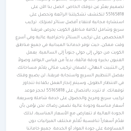
تصميم يعبّر عن ذوقك الخاص. اتصل بنا الآن على
55165818 لتكتشف تشكيلتنا الرائعة وتحصل على
استشارة مجانية لانتقاء أفضل ستائر لمنزلك. تركيب
سريع وشامل لكافة مناطق الكويت يحرص فريقنا
المتخصص على تركيب الستائر باحترافية عالية وفي أسرع
وقت ممكن، حيث نوفر خدماتنا الميدانية في جميع مناطق
الكويت من حولي إلى حولي جنوباً إلى السالمية. يعمل
الفنيون بخبرة ودقة فائقة، بدءاً من قياس النوافذ وصولاً
إلى التثبيت النهائي، لضمان تركيب مثالي يلائم مساحاتك.
بفضل التنظيم السريع واستجابة فريقنا، لن يضيع وقتك
في الانتظار الطويل، وسيتم إنجاز العمل بكفاءة تتجاوز
توقعاتك. لا تتردد بالاتصال على 55165818 لحجز موعد
تركيب سريع ومريح والحصول على خدمة شاملة وسريعة.
أسعار مناسبة وجودة عالية تضمن رضاك نحن نؤمن بأن
الجودة العالية لا تتعارض مع الأسعار المناسبة، لذلك
نقدّم أسعاراً تنافسية تُلائم مختلف الميزانيات دون
المساومة على جودة المواد أو الخدمة. جميع خاماتنا