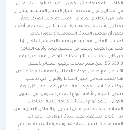
الخامات المختلفة مثل القطن، الحرير، أو البوليستر، وتأتي
في أشكال وألوان متعددة. اختيار الستائر المناسبة يمكن أن
يغير من الانطباع العام عن المساحة، حيث تضيف عمقًا
بعدًا ورونقًا، مما يجعلها جزءًا أساسيًا من التصميم. أيضًا،
يمكن أن تعكس الستائر الشخصية والذوق الخاص
لصاحب المكان، مما يزيد من قيمة التصميم الداخلي. إذا
كنت في الكويت وترغب في تحسين جودة وأناقة الأماكن
من خلال تركيب الستائر، يمكنك التواصل معنا عبر الرقم
55165818. نحن نقدم خدمات تركيب الستائر بأفضل
الأسعار، مع ضمان جودة عالية تلبي توقعات العملاء. نحن
هنا للمساعدة في اختيار الأنماط والألوان التي تناسب
ذوقك وتتناسب مع طبيعة المكان، مما يجعل كل زاوية
تنبض بالحياة والأناقة. أنواع الستائر المتوفرة في السوق
الكويتي، تتنوع أنواع الستائر المتاحة لتلبية احتياجات
العملاء المختلفة سواء في المنازل أو الأماكن التجارية. من
بين الأنواع الشائعة، تعتبر ستائر الرول من الخيارات
المميزة، حيث تتميز ببساطتها وسهولة استخدامها. يتم