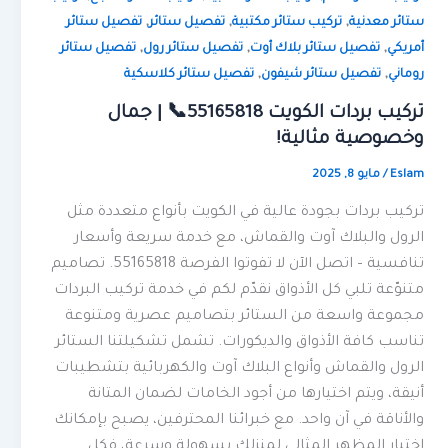
,
,
,
ستائر معدنية
تركيب ستائر مكتبية
تفصيل ستائر
تفصيل ستائر
,
,
,
أمريكي
تفصيل ستائر بلاك أوت
تفصيل ستائر رول
تفصيل ستائر
,
,
روماني
تفصيل ستائر شيفون
تفصيل ستائر كلاسكية
تركيب بردات الكويت 55165818📞 | جمال
وخصوصية مثالية!
Eslam
/
مايو 8, 2025
تركيب بردات بجودة عالية في الكويت بأنواع متعددة مثل
الرول والبلاك آوت والقماش، مع خدمة سريعة وأسعار
تنافسية – اتصل الآن لا تفوتوا الفرصة 55165818. تصاميم
متنوّعة تلبي كل الأذواق نقدّم لكم في خدمة تركيب البردات
مجموعة واسعة من الستائر بتصاميم عصرية ومتنوعة
تناسب كافة الأذواق والديكورات. تشمل تشكيلتنا الستائر
الرول والقماش وأنواع البلاك آوت والكهربائية بتشطيبات
أنيقة، ويتم اختيارها من أجود الخامات لضمان المتانة
والأناقة في آن واحد. مع خبرائنا المحترفين، يصبح بإمكانك
اختيار المظهر المثالي لمنزلك بسهولة وسرعة، فكل