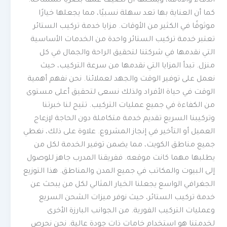
الدفء والأناقة، ويمكنها أن تضيف عمقًا بصريًا للمساحة.
كما أن العناية بها تعد سهلة نسبيًا، مما يجعلها خيارًا
موثوقًا في الكثير من الأوقات. مزايا خدمة تركيب الستائر
تعتبر خدمة تركيب الستائر واحدة من الخدمات الأساسية
التي نقدمها في شركتنا لتحقيق الراحة والجمال في كل
منزل. تبدأ المزايا التي نقدمها من سرعة التركيب، حيث
نعمل على توفير الوقت والجهد لعملائنا. نحن نفهم أهمية
الوقت في حياة الأفراد ولذلك نسعى لتحقيق أعلى مستوى
من الكفاءة في جميع عمليات التركيب. تتيح لنا خبرتنا
وتركيبنا السريع تقديم خدمة متكاملة دون الحاجة لإزعاج
العميل أو التأخير في إنجاز المشروع. علاوة على ذلك، نغطي
جميع مناطق الكويت، مما يضمن توفير الخدمة لكل من
يطلبها مهما كانت موقعه. ففريقنا المدرب جاهز للوصول
إلى البيوت والمكاتب في جميع المدن والمناطق. هذا التوزيع
الجغرافي الواسع يجعلنا الخيار المثالي لكل من يبحث عن
خدمة تركيب الستائر، حيث نوفر ميزات الشحن السريع
وعمليات التركيب الفورية. من الجوانب البارزة الأخرى
لخدمتنا هو استخدام خامات ذات جودة عالية. نحن نحرص