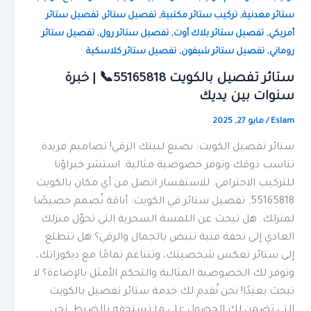
,
,
,
ستائر معدنية
تركيب ستائر مكتبية
تفصيل ستائر
تفصيل ستائر
,
,
,
أمريكي
تفصيل ستائر بلاك أوت
تفصيل ستائر رول
تفصيل ستائر
,
,
روماني
تفصيل ستائر شيفون
تفصيل ستائر كلاسكية
ستائر تفصيل بالكويت 55165818📞 | خبرة
سنوات بين يديك
Eslam
/
مايو 27, 2025
ستائر تفصيل الكويت: نصنع لبيتك الرقي! تصاميم فريدة
تناسب ذوقك وتوفر خصوصية مثالية. استشر خبراؤنا
للتركيب الاحترافي. للاستفسار اتصل من أي مكان بالكويت
55165818. تفصيل ستائر في الكويت: أناقة تُصمم خصيصًا
لمنزلك. هل تبحث عن اللمسة السحرية التي تحوّل منزلك
العادي إلى تحفة فنية تنبض بالجمال والرقي؟ هل تتطلع
إلى ستائر تعكس شخصيتك، وتتناغم تمامًا مع ديكوراتك،
وتوفر لك الخصوصية المثالية والتحكم الأمثل بالإضاءة؟ لا
تبحث بعيدًا! نحن نُقدم لك خدمة ستائر تفصيل بالكويت
التي تضمن لك الحصول على ما تستحقه بالضبط. نحن