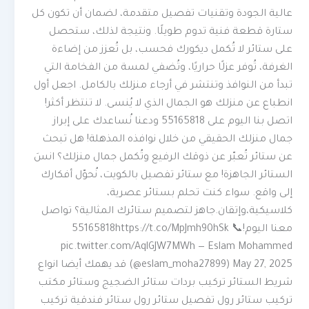
عالية الجودة وتقنيات تفصيل متقدمة، لضمان أن تكون كل
ستارة قطعة فنية تدوم طويلًا. ونتيجة لذلك، ستحصل
على ستائر لا تُكمل ديكورك فحسب، بل تُعزز من إضاءة
الغرفة، تُوفر عزلًا حراريًا، وتُضفي لمسة من الفخامة التي
تبدأ من النوافذ وتنتشر في أرجاء منزلك بالكامل. اجعل أول
انطباع عن منزلك هو الجمال الذي لا يُنسى. لا تنتظر أكثر!
اتصل بنا اليوم على 55165818 ودعنا نُساعدك على إبراز
جمال منزلك الحقيقي من خلال نوافذه المذهلة! هل تبحث
عن ستائر تُعبّر عن ذوقك الرفيع وتُكمل جمال منزلك؟ انسَ
الستائر الجاهزة! مع ستائر تفصيل بالكويت، نُحوّل أفكارك
إلى واقع. سواء كنت تحلم بستائر عصرية،
كلاسيكية،وإتقان.جاهز لتصميم ستائرك المثالية؟ تواصل
معنا اليوم!📞 55165818https://t.co/MpJmh90hSk
pic.twitter.com/AqlGJW7MWh — Eslam Mohammed
(@eslam_moha27899) May 27, 2025 قد يهمك أيضا انواع
شريط الستائر تركيب بردات ستائر الضجيج وستائر مكتب
تركيب ستائر رول تفصيل ستائر رول ستائر فندقية تركيب