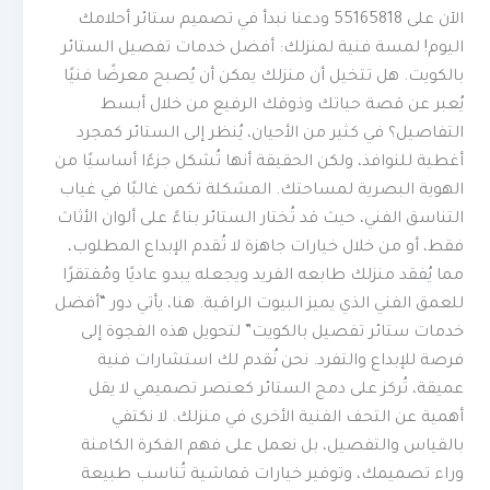
الآن على 55165818 ودعنا نبدأ في تصميم ستائر أحلامك
اليوم! لمسة فنية لمنزلك: أفضل خدمات تفصيل الستائر
بالكويت. هل تتخيل أن منزلك يمكن أن يُصبح معرضًا فنيًا
يُعبر عن قصة حياتك وذوقك الرفيع من خلال أبسط
التفاصيل؟ في كثير من الأحيان، يُنظر إلى الستائر كمجرد
أغطية للنوافذ، ولكن الحقيقة أنها تُشكل جزءًا أساسيًا من
الهوية البصرية لمساحتك. المشكلة تكمن غالبًا في غياب
التناسق الفني، حيث قد تُختار الستائر بناءً على ألوان الأثاث
فقط، أو من خلال خيارات جاهزة لا تُقدم الإبداع المطلوب،
مما يُفقد منزلك طابعه الفريد ويجعله يبدو عاديًا ومُفتقرًا
للعمق الفني الذي يميز البيوت الراقية. هنا، يأتي دور “أفضل
خدمات ستائر تفصيل بالكويت” لتحويل هذه الفجوة إلى
فرصة للإبداع والتفرد. نحن نُقدم لك استشارات فنية
عميقة، تُركز على دمج الستائر كعنصر تصميمي لا يقل
أهمية عن التحف الفنية الأخرى في منزلك. لا نكتفي
بالقياس والتفصيل، بل نعمل على فهم الفكرة الكامنة
وراء تصميمك، وتوفير خيارات قماشية تُناسب طبيعة