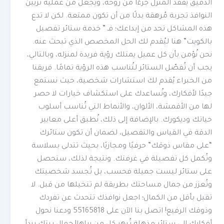
الدقيق يُفقد المنزل جزءًا من روحه، ويجعل من عملية تزيين
النوافذ تجربة مُرهقة بدلًا من أن تكون ممتعة. لكن لا تدع
هذه المشاكل تحد من إبداعك؛ فـ ” خدمة ستائر تفصيل
بالكويت” هنا ليُقدم لك الحل المخصص الذي تبحث عنه.
نحن نُؤمن بأن كل عميل يمتلك رؤية فريدة لمنزله، وبالتالي،
يجب أن تُفصّل الستائر لتُناسب هذه الرؤية تمامًا. فريقنا
من الخبراء يُقدم لك استشارات شخصية، حيث نستمع
جيدًا لأفكارك، ونُساعدك على استكشاف خيارات لا حصر
لها من الأقمشة، الألوان، والأنماط التي تُناسب أسلوب
حياتك وديكورك. بالإضافة إلى ذلك، نُطبق أعلى معايير
الدقة في القياس والتفصيل، لضمان أن تكون ستائرك
“على مقاس ذوقك” حرفيًا ومجازيًا، بحيث تتدلى بسلاسة
وتُكمل كل تفصيلة في غرفتك. ونتيجة لذلك، ستحصل
على ستائر ليست جميلة فحسب، بل تُجسد شخصيتك
وتُعزز من جمال مساحتك بطريقة لم تتخيلها من قبل. لا
تقبل بأقل من الكمال؛ اجعل نوافذك تتحدث عن تفردك
وذوقك الرفيع! اتصل بنا الآن على 55165818 ودعنا نحول