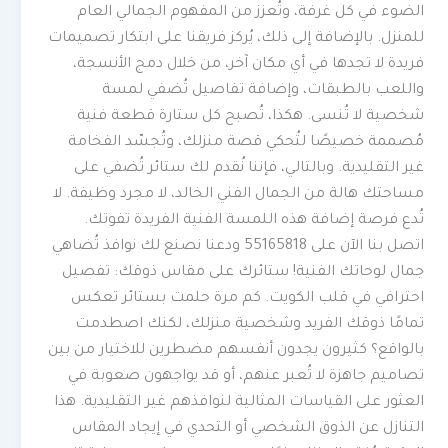
الضوء في كل غرفة، وتُعزز من المفهوم الجمالي العام
للمنزل. بالإضافة إلى ذلك، يُركز فريقنا على ابتكار تصميمات
فريدة لا تجدها في أي مكان آخر، من خلال دمج الأنسجة،
واللعب بالطبقات، وإضافة تفاصيل تُضفي لمسة
شخصية لا تُنسى. هكذا، تُصبح كل ستارة قطعة فنية
مُصممة خصيصًا لتُحكي قصة منزلك، وتُجسّد الفخامة
غير التقليدية. وبالتالي، فإننا نُقدم لك ستائر تُضفي على
مساحتك هالة من الجمال الفني الخالد، لا مجرد وظيفة. لا
تُدع فرصة إضافة هذه اللمسة الفنية الفريدة تفوتك.
اتصل بنا الآن على 55165818 ودعنا نصنع لك نوافذ تُضاهي
جمال لوحاتك الفنية! ستائرك على مقاس ذوقك: تفصيل
احترافي في قلب الكويت. كم مرة حلمت بستائر تعكس
تمامًا ذوقك الفريد وشخصية منزلك، لكنك اصطدمت
بالواقع؟ كثيرون يجدون أنفسهم مضطرين للاختيار من بين
تصاميم جاهزة لا تُعبر عنهم، أو قد يواجهون صعوبة في
العثور على القياسات المثالية لنوافذهم غير التقليدية. هذا
التنازل عن الذوق الشخصي أو التحدي في إيجاد المقاس