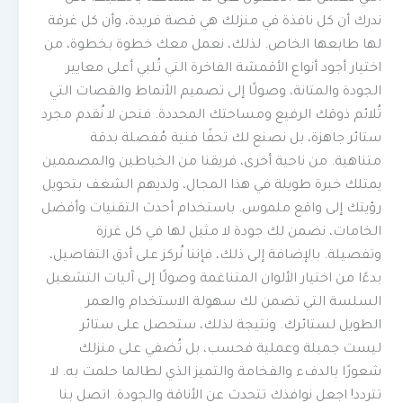
ندرك أن كل نافذة في منزلك هي قصة فريدة، وأن كل غرفة
لها طابعها الخاص. لذلك، نعمل معك خطوة بخطوة، من
اختيار أجود أنواع الأقمشة الفاخرة التي تُلبي أعلى معايير
الجودة والمتانة، وصولًا إلى تصميم الأنماط والقصات التي
تُلائم ذوقك الرفيع ومساحتك المحددة. فنحن لا نُقدم مجرد
ستائر جاهزة، بل نصنع لك تحفًا فنية مُفصلة بدقة
متناهية. من ناحية أخرى، فريقنا من الخياطين والمصممين
يمتلك خبرة طويلة في هذا المجال، ولديهم الشغف بتحويل
رؤيتك إلى واقع ملموس. باستخدام أحدث التقنيات وأفضل
الخامات، نضمن لك جودة لا مثيل لها في كل غرزة
وتفصيلة. بالإضافة إلى ذلك، فإننا نُركز على أدق التفاصيل،
بدءًا من اختيار الألوان المتناغمة وصولًا إلى آليات التشغيل
السلسة التي تضمن لك سهولة الاستخدام والعمر
الطويل لستائرك. ونتيجة لذلك، ستحصل على ستائر
ليست جميلة وعملية فحسب، بل تُضفي على منزلك
شعورًا بالدفء والفخامة والتميز الذي لطالما حلمت به. لا
تتردد! اجعل نوافذك تتحدث عن الأناقة والجودة. اتصل بنا