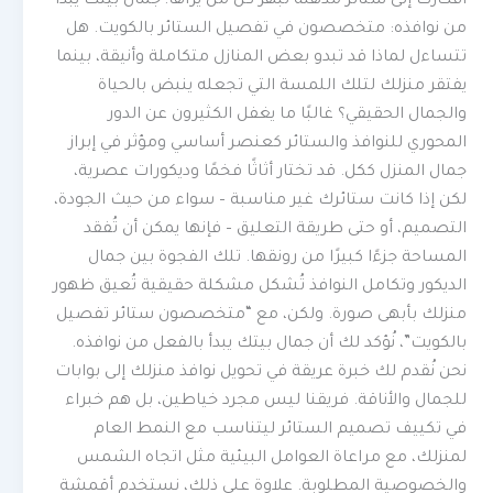
أفكارك إلى ستائر مذهلة تُبهر كل من يراها! جمال بيتك يبدأ
من نوافذه: متخصصون في تفصيل الستائر بالكويت. هل
تتساءل لماذا قد تبدو بعض المنازل متكاملة وأنيقة، بينما
يفتقر منزلك لتلك اللمسة التي تجعله ينبض بالحياة
والجمال الحقيقي؟ غالبًا ما يغفل الكثيرون عن الدور
المحوري للنوافذ والستائر كعنصر أساسي ومؤثر في إبراز
جمال المنزل ككل. قد تختار أثاثًا فخمًا وديكورات عصرية،
لكن إذا كانت ستائرك غير مناسبة – سواء من حيث الجودة،
التصميم، أو حتى طريقة التعليق – فإنها يمكن أن تُفقد
المساحة جزءًا كبيرًا من رونقها. تلك الفجوة بين جمال
الديكور وتكامل النوافذ تُشكل مشكلة حقيقية تُعيق ظهور
منزلك بأبهى صورة. ولكن، مع “متخصصون ستائر تفصيل
بالكويت”، نُؤكد لك أن جمال بيتك يبدأ بالفعل من نوافذه.
نحن نُقدم لك خبرة عريقة في تحويل نوافذ منزلك إلى بوابات
للجمال والأناقة. فريقنا ليس مجرد خياطين، بل هم خبراء
في تكييف تصميم الستائر ليتناسب مع النمط العام
لمنزلك، مع مراعاة العوامل البيئية مثل اتجاه الشمس
والخصوصية المطلوبة. علاوة على ذلك، نستخدم أقمشة