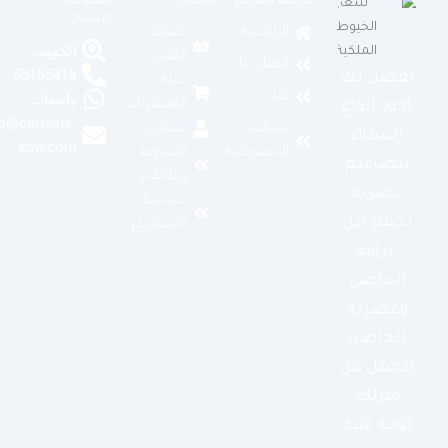
خريطة الموقع
المتجر
معلومات
الاتصال
الرئيسية
صفحة
الكويت
المتجر
اتصل بنا
55165818
نفصل لك
سلة
عنا
واتساب
المشتريات
أجود أنواع
info@curtains-
سياسة
حسابي
الستائر
kuw.com
الخصوصية
الشروط
بتصاميم
والأحكام
حصرية
سياسة
تجمع بين
الاسترجاع
عراقة
الماضي
وعصرية
الحاضر،
لتجعل من
منزلك
لوحة فنية