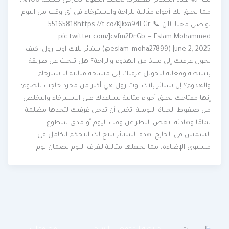
لك! 🌙 هذه الستائر العصرية تحجب الضوء الخارجي بنسبة 100%،
مما يخلق لك أجواء مثالية للراحة والاسترخاء في أي وقت من اليوم
تواصل معنا الآن:📞 55165818https://t.co/KJkxa94EGr
pic.twitter.com/Jcvfm2DrGb — Eslam Mohammed
(@eslam_moha27899) June 2, 2025 ستائر بلاك اوت رول: كيف
تحول غرفتك إلى ملاذ من الهدوء والراحة؟ هل تبحث عن طريقة
بسيطة وفعالة لتحويل غرفتك إلى مساحة مثالية للاسترخاء
والهدوء؟ إن ستائر بلاك اوت رول هي أكثر من مجرد حاجب للضوء؛
إنها مفتاحك لخلق أجواء مثالية تساعدك على الاسترخاء والتخلص
من ضغوط الحياة اليومية. تخيل أن تدخل غرفتك لتجدها مظلمة
تمامًا وهادئة، بغض النظر عن وقت اليوم أو مدى سطوع
الشمس في الخارج. هذه الستائر تتيح لك التحكم الكامل في
مستوى الإضاءة، مما يجعلها مثالية لغرف النوم لضمان نوم