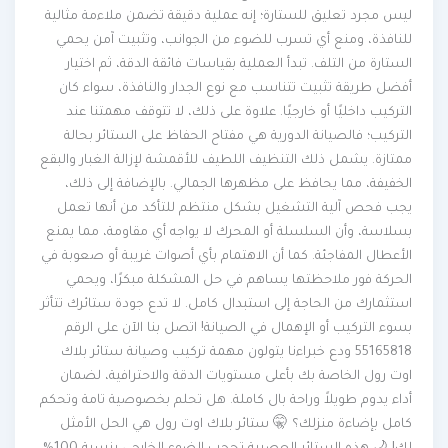
ليس مجرد تعليق للستارة؛ إنه عملية دقيقة تضمن ملاءمة مثالية
للنافذة، ومنع أي تسرب للضوء من الجوانب، وتثبيت آمن يحمي
الستارة من التلف. تبدأ العملية بقياسات فائقة الدقة، ثم اختيار
أفضل طريقة تثبيت تتناسب مع نوع الجدار والنافذة، سواء كان
التركيب داخليًا أو خارجيًا. علاوة على ذلك، لا تتوقف مهمتنا عند
التركيب؛ فالصيانة الدورية هي مفتاح الحفاظ على الستائر بحالة
ممتازة. يشمل ذلك التنظيف اللطيف للأقمشة لإزالة الغبار والبقع
الخفيفة، مما يحافظ على مظهرها الجمالي. بالإضافة إلى ذلك،
يجب فحص آلية التشغيل بشكل منتظم للتأكد من أنها تعمل
بسلاسة، وأن السلسلة أو المحرك لا يواجه أي مقاومة، مما يمنع
الأعطال المفاجئة. كما أن الاهتمام بأي أصوات غريبة أو صعوبة في
الحركة فور ملاحظتها يساهم في حل المشكلة مبكرًا، ويحمي
استثمارك من الحاجة إلى استبدال كامل. لا تدع جودة ستائرك تتأثر
بسوء التركيب أو الإهمال في الصيانة! اتصل بنا الآن على الرقم
55165818 ودع خبراءنا يتولون مهمة تركيب وصيانة ستائر بلاك
اوت رول الخاصة بك بأعلى مستويات الدقة والاحترافية، لضمان
أداء يدوم طويلاً وراحة بال كاملة. هل تحلم بخصوصية تامة وتحكم
كامل بإضاءة منزلك؟ 🤫 ستائر بلاك اوت رول هي الحل الأمثل