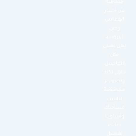
متكاملة
من اختيار
القماش
وحتى
التركيب،
نحن نعتني
بكل
التفاصيل.
حلول ذكية
وتصاميم
مخصصة
تناسب
مساحتك
وأسلوب
حياتك
تفصيل