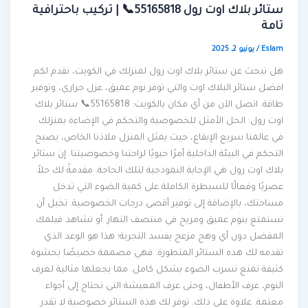
ستائر بلاك اوت رول 55165818📞 | تركيب باحترافية
تامة
Eslam
/
يونيو 2, 2025
هل تبحث عن ستائر بلاك اوت رول لمنزلك في الكويت، نقدم لكم
افضل ستائر البلاك اوت والتي توفر نوم عميق، عزل حراري، وتوفير
طاقة. اتصل الآن من أي مكان بالكويت: 55165818📞 ستائر بلاك
اوت رول: الحل الأمثل للخصوصية والتحكم في الإضاءة بمنزلك
في عالمنا سريع الإيقاع، حيث يمثل المنزل ملاذنا الخاص، يصبح
التحكم في البيئة الداخلية أمرًا حيويًا لراحتنا وخصوصيتنا. إن ستائر
بلاك اوت رول هي الإجابة النموذجية لتلك الحاجة. مقدمةً لك حلاً
عصريًا وفعالًا للسيطرة الكاملة على كمية الضوء التي تدخل
مساحتك، بالإضافة إلى توفير أقصى درجات الخصوصية. تخيل أن
تستمتع بنوم عميق ومريح في منتصف النهار. أو تشاهد فيلمك
المفضل دون أي وهج مزعج يفسد التجربة؛ هذا هو الوعد الذي
تقدمه لك هذه الستائر المتطورة. فهي مصممة خصيصًا بحشوة
كثيفة تمنع تسرب الضوء بشكل كامل. مما يجعلها مثالية لغرف
النوم، غرف الأطفال، وحتى غرف المعيشة التي تحتاج إلى أجواء
معتمة. علاوة على ذلك. توفر لك هذه الستائر خصوصية لا تقدر