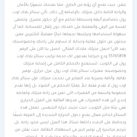
بثمن. حيث تمنع أي رؤية من الخارج، مما يمنحك شعورًا بالأمان
والراحة التامة داخل منزلك. بالإضافة إلى ذلك، تأتي ستائر بلاك اوت
رول بتصاميم أنيقة وبسيطة تتناغم مع أي ديكور عصري. وتضفي
لمسة من الرقي والعملية على نافذتك دون إثقال للمساحة. كما أن
سهولة استخدامها وتركيبها يجعلها خيارًا مفضلاً للكثيرين ممن
يبحثون عن حلول عملية وجذابة. لا تساوم على راحتك وخصوصيتك
بعد الآن! اجعل منزلك ملاذك المثالي. اتصل بنا الآن على الرقم
55165818 ودع خبراءنا يقدمون لك خدمة تركيب ستائر بلاك اوت
رول في الكويت، لتستمتع بالتحكم الكامل في إضاءة منزلك
وخصوصيته. مميزات ستائر بلاك اوت رول: عزل حراري، توفير
طاقة، وأناقة عصرية عند التفكير في تحديث منزلك، فإن ستائر بلاك
اوت رول لا تقدم فقط حلاً عمليًا للتحكم في الضوء. بل إنها تقدم
مجموعة واسعة من المميزات التي تعزز من راحة منزلك وكفاءته.
إحدى أبرز هذه المميزات هي قدرتها الفائقة على العزل الحراري.
ففي بيئة مثل الكويت، حيث تشتد حرارة الشمس. تعمل هذه
الستائر كحاجز فعال يمنع دخول الحرارة الشديدة إلى الغرفة صيفًا.
ويحافظ على الدفء داخلها شتاءً. هذا العزل ليس مجرد راحة، بل
يترجم مباشرة إلى توفير كبير في استهلاك الطاقة، حيث يقلل من