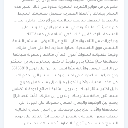
اعتمادك على أجهزة التكييف والتدفئة. مما يؤدي إلى انخفاض
ملموس في فواتير الكهرباء الشهرية. علاوة على ذلك، تتميز هذه
الستائر بجمالها وأناقتها العصرية؛ فبفضل تصميمها البسيط
والخطوط النظيفة، تتناسب بسلاسة مع أي ديكور داخلي، سواء
كان عصريًا أو تقليديًا. وتضفي لمسة من الرقي والترتيب على
المساحة. بالإضافة إلى ذلك، فهي تساهم في حماية أثاثك
وديكوراتك من التلف والبهتان الناتج عن التعرض المستمر لأشعة
الشمس فوق البنفسجية الضارة. مما يحافظ على جمال منزلك
وقيمة مقتنياتك لسنوات أطول. كما أن متانتها وسهولة صيانتها
تجعلانها خيارًا عمليًا يدوم طويلاً. لا تكتفِ بستائر عادية، بل استثمر
في الراحة، التوفير، والأناقة معًا! اتصل بنا الآن على الرقم 55165818
ودع خبراءنا يساعدونك في اختيار وتركيب الستائر التي تجمع لك
كل هذه المميزات وأكثر، لتحويل منزلك إلى ملاذ فعال ومريح.
دليل اختيار ستائر البلاك اوت رول المثالية: نصائح لجودة لا تضاهى
عندما تقرر إضافة ستائر بلاك اوت رول إلى منزلك، فأنت تتخذ قرارًا
يجمع بين الوظيفة والجمال. لضمان حصولك على الجودة التي
تستحقها والأداء الذي يلبي توقعاتك، فإن اختيار الستارة المثالية
يتطلب بعض المعرفة والمعايير الواضحة. ابدأ بالتركيز على جودة
النسيج؛ فليست كل أنواع “بلاك اوت” متشابهة. ابحث عن