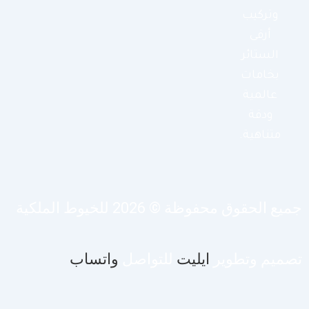
وتركيب
أرقى
الستائر
بخامات
عالمية
ودقة
متناهية.
يع الحقوق محفوظة © 2026 للخيوط الملكية
صميم وتطوير
ايليت
للتواصل
واتساب