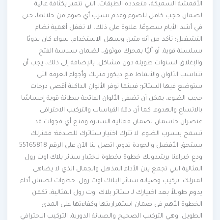
الأقمشة السميكة، متعددة الطبقات، التي تتميز بكثافة عالية
لضمان حجب كامل للضوء وعدم تسرب أي ضوء من خلالها، حتى
في أشد الأيام سطوعًا. علاوة على ذلك، لا تغفل أهمية نظام
التشغيل؛ تأكد من أنه متين وسهل الاستخدام، سواء كان يدويًا
بسلسلة قوية. أو آليًا بمحرك موثوق، لضمان سلاسة الفتح
والإغلاق لسنوات طويلة دون مشاكل. بالإضافة إلى ذلك، يجب أن
تتناسب الألوان والأنماط مع ديكور منزلك وأجواء الغرفة التي
ستوضع فيها الستائر؛ فبينما توفر الألوان الداكنة أقصى درجات
حجب الضوء، يمكن أن تضفي الألوان الفاتحة ببطانة قوية إحساسًا
بالاتساع والهدوء. كما أن دقة القياسات والتركيب الاحترافي
عنصران حاسمان لضمان فعالية الستارة ومنع أي فجوات قد
تسمح بتسرب الضوء. لا تترك اختيار ستائرك للصدفة؛ فمنزلك
يستحق الأفضل والجودة تدوم. اتصل بنا الآن على الرقم 55165818
ودع خبراءنا يرشدونك خطوة بخطوة لاختيار ستائر بلاك اوت رول
المثالية التي تجمع بين الأداء المذهل والجمال الذي لا يضاهى
لمنزلك. تركيب وصيانة ستائر البلاك اوت رول: خطوات لضمان أداء
يدوم طويلاً بعد اختيارك لـ ستائر بلاك اوت رول المثالية، تكمن
الخطوة الأهم في ضمان استمراريتها وكفاءتها على المدى
الطويل. وهي التركيب الصحيح والصيانة الدورية. التركيب الاحترافي