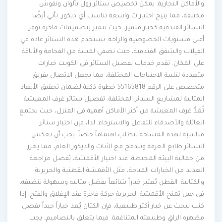
والأماكن التجارية. يمكن تخصيص ستائر رول بألوان ونقوش
مختلفة، مما يتيح اختيارات واسعة تناسب أي ديكور. تأتي أيضًا
الستائر الفندقية كخيار متميز، حيث تتميز بتصميمات فاخرة توفر
أعلى مستويات الخصوصية والراحة. تستخدم هذه الستائر عادة في
الفيلات والشقق الفندقية، حيث تضفي لمسة من الفخامة والأناقة
على المكان. تقدم خدمات تفصيل الستائر في الكويت خيارات
متعددة لتلبية الاحتياجات المختلفة، مما يجعل الاتصال بفريق
متخصص على الرقم 55165818 خطوة ذكية لضمان تحقيق الأبعاد
المثالية لمشاريع الستائر المختلفة. تفصيل ستائر غرف المعيشة
تُعَدُّ غرف المعيشة من أكثر الأماكن أهمية في المنزل، حيث تجتمع
العائلة والأصدقاء للتفاعل والاسترخاء. لذا، فإن اختيار ستائر
مناسبة لهذه المساحة يتطلب اهتماماً خاصاً. يجب أن تعكس
الستائر طابع الغرفة وتندمج مع الأثاث والديكور العام، مما يعزز
من جمالية البيئة المحيطة. عند اختيار الأقمشة، يُفضل مراجعة
العديد من الخيارات المتاحة، مثل الأقمشة القطنية والحريرية
والكتانية. القطن يُعتبر خياراً شائعاً بفضل متانته وسهولة تنظيفه،
في حين تمنح الأقمشة الحريرية حركة فاخرة عند الإغلاق والفتح. إذا
كنت تبحث عن خيار أكثر طبيعية، فإن الكتان يُعد خياراً جيداً بفضل
مظهره الراقٍ وطبيعته المتناغمة. فيما يتعلق بالتصاميم، يجب