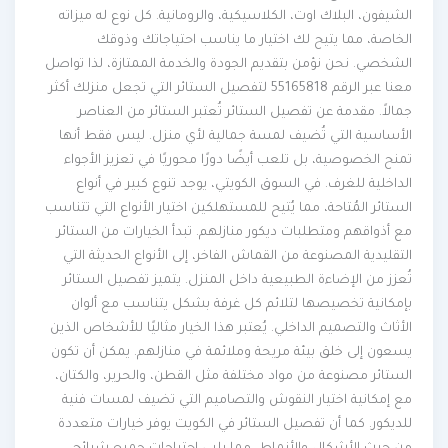
الشيفون، البلاك اوت، الكلاسيكية، والرومانية. كل نوع له ميزاته
الخاصة، مما يتيح لك اختيار ما يناسب احتياجاتك وذوقك
الشخصي. نحن نؤمن بتقديم الجودة والخدمة الممتازة، لذا تواصل
معنا عبر الرقم 55165818 لتفصيل الستائر التي تجعل منزلك أكثر
جمالاً. مقدمة عن تفصيل الستائر تُعتبر الستائر من العناصر
الأساسية التي تُضيف لمسة جمالية لأي منزل. ليس فقط أنها
تمنح الخصوصية، بل تلعب أيضًا دورًا محوريًا في تعزيز الأجواء
الداخلية للغرف. في السوق الكويتي، يوجد تنوع كبير في أنواع
الستائر المُتاحة، مما يُتيح للمستهلكين اختيار الأنواع التي تتناسب
مع أذواقهم ومتطلبات ديكور منازلهم. تبدأ الخيارات من الستائر
التقليدية المصنوعة من القماش الفاخر، إلى الأنواع الحديثة التي
تُعزز من الإضاءة الطبيعية داخل المنزل. يتميز تفصيل الستائر
بإمكانية تخصيصها لتلائم كل غرفة بشكل يتناسب مع ألوان
الأثاث والتصميم الداخلي. يُعتبر هذا الخيار مثاليًا للأشخاص الذين
يسعون إلى خلق بيئة مريحة وملائمة في منازلهم. يمكن أن تكون
الستائر مصنوعة من مواد مختلفة مثل القطن، والحرير، والكتان،
مع إمكانية اختيار النقوش والتصاميم التي تضيف لمسات فنية
للديكور. كما أن تفصيل الستائر في الكويت يوفر خيارات متعددة