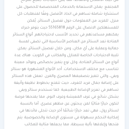
من حيث الأشكال والأنماط، مما يلبي احتياجات جميع شرائح
المجتمع. يمكن الاستعانة بالخدمات المتخصصة للحصول على
استشارة شاملة تساهم في اتخاذ الأفضل وفقًا لمتطلبات كل
منزل. للمزيد من المعلومات حول تفصيل الستائر، يُمكن
للمستهلكين الاتصال على الرقم 55165818 حيث يتوفر خبراء
يمكنهم مساعدتهم في تحديد الأنسب لاحتياجاتهم. أنواع الستائر
المتاحة تعد الستائر من العناصر الأساسية التي تضفي لمسة
جمالية وعملية على أي مكان، ومن خلال تفصيل الستائر، يمكن
تلبية الاحتياجات الخاصة للمنازل والمكاتب في الكويت. هناك عدة
أنواع من الستائر المتاحة، وكل نوع يتميز بخصائص وفوائد معينة
تتناسب مع مختلف الاستخدامات. أحد الأنواع المشهورة هو ستائر
ويفي، والتي تتميز بتصميمها العصري والمرن. تعمل هذه الستائر
على إضافة جمال فريد للغرف، حيث تتمتع بخطوط نظيفة وأنيقة
تساهم في تعزيز الإضاءة الطبيعية. كما تستخدم ستائر ويفي
بشكل شائع في غرف المعيشة وغرف النوم، مما يمنحها فرصة
لتكون خيارًا مثاليًا لمن يبحثون عن مظهر عصري. أما بالنسبة
لستائر رول، فهي تعد خيارًا شائعًا آخر حيث تتجلى فائدتها في
إمكانية التحكم بسهولة في مستوى الإضاءة والخصوصية. يتم
فتحها وإغلاقها بآلية بسيطة، مما يجعلها مثالية للمكاتب