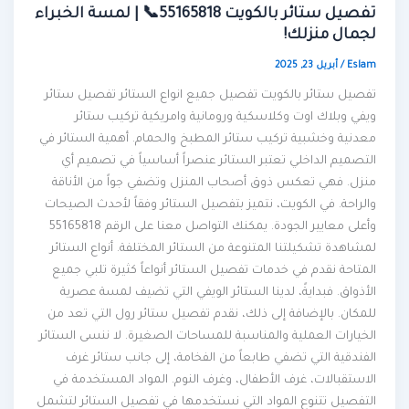
تفصيل ستائر بالكويت 55165818📞 | لمسة الخبراء
لجمال منزلك!
Eslam
/
أبريل 23, 2025
تفصيل ستائر بالكويت تفصيل جميع انواع الستائر تفصيل ستائر
ويفي وبلاك اوت وكلاسكية ورومانية وامريكية تركيب ستائر
معدنية وخشبية تركيب ستائر المطبخ والحمام. أهمية الستائر في
التصميم الداخلي تعتبر الستائر عنصراً أساسياً في تصميم أي
منزل. فهي تعكس ذوق أصحاب المنزل وتضفي جواً من الأناقة
والراحة. في الكويت، نتميز بتفصيل الستائر وفقاً لأحدث الصيحات
وأعلى معايير الجودة. يمكنك التواصل معنا على الرقم 55165818
لمشاهدة تشكيلتنا المتنوعة من الستائر المختلفة. أنواع الستائر
المتاحة نقدم في خدمات تفصيل الستائر أنواعاً كثيرة تلبي جميع
الأذواق. فبدايةً، لدينا الستائر الويفي التي تضيف لمسة عصرية
للمكان. بالإضافة إلى ذلك، نقدم تفصيل ستائر رول التي تعد من
الخيارات العملية والمناسبة للمساحات الصغيرة. لا ننسى الستائر
الفندقية التي تضفي طابعاً من الفخامة، إلى جانب ستائر غرف
الاستقبالات، غرف الأطفال، وغرف النوم. المواد المستخدمة في
التفصيل تتنوع المواد التي نستخدمها في تفصيل الستائر لتشمل