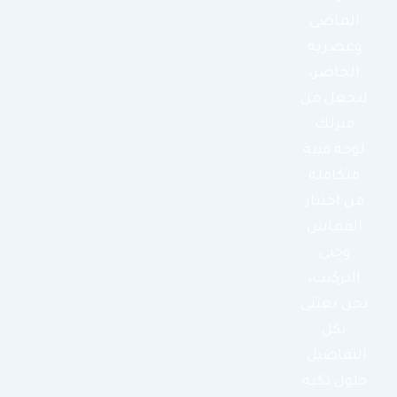
الماضي
وعصرية
الحاضر،
لتجعل من
منزلك
لوحة فنية
متكاملة
من اختيار
القماش
وحتى
التركيب،
نحن نعتني
بكل
التفاصيل.
حلول ذكية