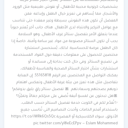
والتصاميم المستخدمة على الستائر. يمكن اختيار ستائر مزينة
بشخصيات كرتونية محببة للأطفال، أو نقوش طبيعية مثل الورود
والأشجار، مما يُساهم في تعزيز خيال الطفل وإبداعه. فمن
المفضل أن تكون هذه النقوش بسيطة وغير معقدة حتى تتناسب
مع عوامل التركيز والانتباه لدى الأطفال. هناك جانب آخر يُعتبر حيوياً
عندما يتعلق الأمر بتفصيل ستائر غرف الأطفال، وهو السلامة.
يجب أن تكون الستائر مصنوعة من مواد غير سامة وآمنة، خاصةً إذا
كان الطفل عرضة للحساسية. لذلك، يُستحسن استشارة
مختصين للحصول على معلومات دقيقة حول المواد المستخدمة
في تصنيع الستائر. وفي حال كنت بحاجة إلى مساعدة أو
استشارات بشأن اختيار الستائر الصحية والمناسبة لأطفالك،
يمكنك التواصل مع المختصين عبر الرقم 55165818. إن العناية
بتفاصيل مثل هذه تعزز من بيئة غرفة الأطفال وتعكس اهتمام
ذويهم بصحتهم وسعادتهم. 🎀 تفصيل ستائر راقٍ يليق بذوقكم!
🎀هل تبحثون عن لمسةٍ أنيقة تُضفي على منزلكم جمالاً وتميّزًا؟
✨نُقدّم لكم في الكويت خدمة تفصيل الستائر حسب الطلب،
باستخدام أفخم الخامات وأحدث التصاميم التي تُناسب جميع
الأذواق، سواء الكلاسيكية أو العصرية.https://t.co/iWRk6Qs5Qc
pic.twitter.com/yI8eEcEPpv — Eslam Mohammed