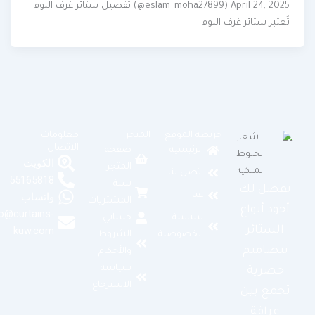
(@eslam_moha27899) April 24, 2025 تفصيل ستائر غرف النوم
تُعتبر ستائر غرف النوم
خريطة الموقع
المتجر
معلومات
الاتصال
الرئيسية
صفحة
الكويت
المتجر
اتصل بنا
55165818
سلة
نفصل لك
عنا
واتساب
المشتريات
أجود أنواع
info@curtains-
سياسة
حسابي
الستائر
kuw.com
الخصوصية
الشروط
بتصاميم
والأحكام
سياسة
حصرية
الاسترجاع
تجمع بين
عراقة