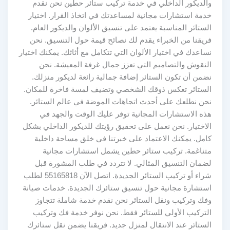
والديكور الداخلي في خدمة تركيب ستائر حطين نحن نقدم
خدمة استشارات مجانية لمساعدتك في اتخاذ القرار. اختيار
الستائر المناسبة يعتمد على تنسيق الألوان والديكور العام.
فريقنا من الخبراء يقدم لك نصائح قيمة حول التنسيق. نحن
نساعدك في اختيار الألوان التي تتكامل مع أثاثك. يمكنك اختيار
النقوش والتصاميم التي تعزز جمال غرفة المعيشة. نحن
نضمن أن تكون الستائر إضافة جمالية رائعة لديكور منزلك.
الستائر تعكس ذوقك الشخصي وتضيف لمسة فاخرة للمكان.
نحن نطلعك على أحدث اتجاهات الموضة في عالم الستائر.
هذه الاستشارات المجانية توفر عليك الوقت والجهد في
الاختيار. نحن نعمل على تحقيق رؤيتك للديكور الداخلي بشكل
كامل. يمكنك الاعتماد على خبرتنا في خلق مساحة داخلية
متناغمة. تركيب ستائر حطين يشمل استشارات مجانية
لضمان التنسيق المثالي. لا تتردد في طلب المشورة قبل
شراء أو تركيب الستائر الجديدة. اتصل الآن 55165818 لطلب
استشارة مجانية حول تنسيق ستائرك الجديدة. خدمات صيانة
وفك وتركيب ونقل الستائر نحن نقدم خدمة شاملة تتجاوز
التركيب الأولي للستائر فقط. نحن نوفر خدمة فك وتركيب
الستائر عند الانتقال لمنزل جديد. فريقنا يضمن نقل ستائرك