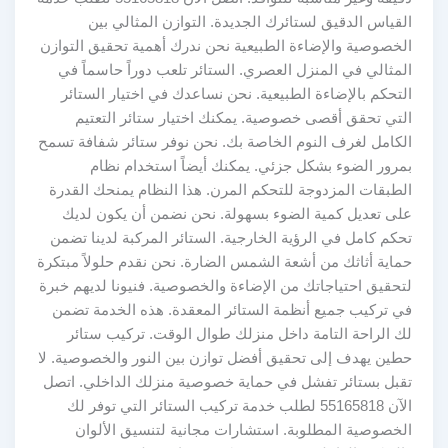
القياس الدقيق لستائرك الجديدة. التوازن المثالي بين
الخصوصية والإضاءة الطبيعية نحن ندرك أهمية تحقيق التوازن
المثالي في المنزل العصري. الستائر تلعب دوراً حاسماً في
التحكم بالإضاءة الطبيعية. نحن نساعدك في اختيار الستائر
التي تحقق أقصى خصوصية. يمكنك اختيار ستائر التعتيم
الكامل لغرف النوم الخاصة بك. نحن نوفر ستائر شفافة تسمح
بمرور الضوء بشكل جزئي. يمكنك أيضاً استخدام نظام
الطبقات المزدوجة للتحكم المرن. هذا النظام يمنحك القدرة
على تعديل كمية الضوء بسهولة. نحن نضمن أن يكون لديك
تحكم كامل في الرؤية الخارجية. الستائر المركبة لدينا تضمن
حماية أثاثك من أشعة الشمس الضارة. نحن نقدم حلولاً مبتكرة
لتحقيق احتياجاتك من الإضاءة والخصوصية. فنيونا لديهم خبرة
في تركيب جميع أنظمة الستائر المعقدة. هذه الخدمة تضمن
لك الراحة التامة داخل منزلك طوال الوقت. تركيب ستائر
حطين يهدف إلى تحقيق أفضل توازن بين النور والخصوصية. لا
تقبل بستائر تفشل في حماية خصوصية منزلك الداخلي. اتصل
الآن 55165818 لطلب خدمة تركيب الستائر التي توفر لك
الخصوصية المطلوبة. استشارات مجانية لتنسيق الألوان