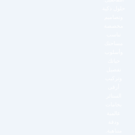
حلول ذكية
وتصاميم
مخصصة
تناسب
مساحتك
وأسلوب
حياتك
تفصيل
وتركيب
أرقى
الستائر
بخامات
عالمية
ودقة
متناهية.