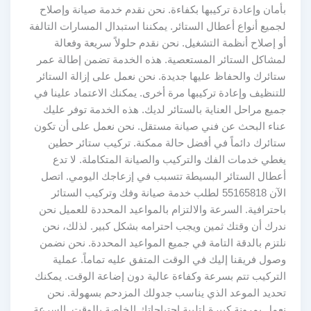
بأمان وإعادة تركيبها بكفاءة. نحن نقدم خدمة صيانة وإصلاح
لجميع أنواع أعطال الستائر. يمكننا استبدال المسارات التالفة
أو إصلاح أنظمة التشغيل. نحن نقدم حلولاً سريعة وفعالة
لمشاكل الستائر المستعصية. هذه الخدمة تضمن إطالة عمر
ستائرك والحفاظ عليها جديدة. نحن نعمل على إزالة الستائر
للتنظيف وإعادة تركيبها مرة أخرى. يمكنك الاعتماد علينا في
جميع مراحل العناية بالستائر لديك. هذه الخدمة توفر عليك
عناء البحث عن فني صيانة مستقل. نحن نعمل على أن تكون
ستائرك دائماً في أفضل حالة ممكنة. تركيب ستائر حطين
يغطي خدمات الفك والتركيب والصيانة المتكاملة. لا تدع
أعطال الستائر البسيطة تتسبب في إزعاجك اليومي. اتصل
الآن 55165818 لطلب خدمة صيانة وفك وتركيب الستائر
باحترافية. السرعة والالتزام بالمواعيد المحددة للعميل نحن
ندرك أن وقتك ثمين ويجب احترامه بشكل كبير. لذلك، نحن
نلتزم بالدقة التامة في جميع المواعيد المحددة. نحن نضمن
وصول فريقنا إليك في الوقت المتفق عليه تماماً. عملية
التركيب تتم بسرعة وكفاءة عالية دون إضاعة الوقت. يمكنك
تحديد الموعد الذي يناسب جدولك المزدحم بسهولة. نحن
نعمل بمرونة كبيرة لتلبية احتياجاتك الخاصة بالوقت. السرعة