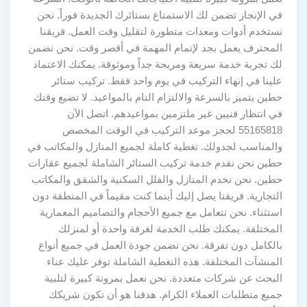
في الإنجاز تضمن لك الاستمتاع بستائرك الجديدة فوراً. نحن
نستخدم أدوات ومعدات متطورة لتقليل وقت العمل. فريقنا
المحترف يعمل بجد لإتمام المهمة في أقصر وقت. نحن نضمن
لك تجربة خدمة سريعة ومريحة جداً وموثوقة. يمكنك الاعتماد
علينا في إنهاء التركيب في يوم واحد فقط. تركيب ستائر
حطين يتميز بالسرعة والالتزام التام بالمواعيد. لا تضيع وقتك
في انتظار فنيين غير ملتزمين بمواعيدهم. اتصل الآن
55165818 لحجز موعد التركيب في الوقت المخصص
والمناسب لجدولك. تغطية كاملة لجميع المنازل والمكاتب في
حطين نحن نقدم خدمة تركيب الستائر الشاملة لجميع عقارات
حطين. نحن نخدم المنازل والفلل السكنية والشقق والمكاتب
التجارية. فريقنا يصل إليك أينما كنت مقيماً في المنطقة دون
استثناء. نحن نتعامل مع جميع الأحجام والتصاميم المعمارية
المختلفة. يمكنك طلب الخدمة لغرفة واحدة أو لمنزلك
بالكامل دون تفرقة. نحن نضمن جودة العمل في جميع أنواع
المنشآت المختلفة. هذه التغطية الشاملة توفر عليك عناء
البحث عن شركات متعددة. نحن نعمل بمرونة كبيرة لتلبية
جميع متطلبات العملاء الكرام. هدفنا هو أن نكون شريكك