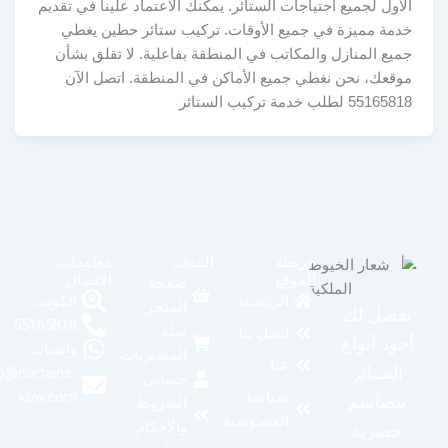
الأول لجميع احتياجات الستائر. يمكنك الاعتماد علينا في تقديم
خدمة مميزة في جميع الأوقات. تركيب ستائر حطين يغطي
جميع المنازل والمكاتب في المنطقة بفاعلية. لا تقلق بشأن
موقعك، نحن نغطي جميع الأماكن في المنطقة. اتصل الآن
55165818 لطلب خدمة تركيب الستائر
خريطة
المتجر
معلومات
الموقع
الاتصال
صفحة
الكويت
الرئيسية
المتجر
نفصل لك
55165818
سلة
اتصل بنا
أجود أنواع
واتساب
المشتريات
عنا
الستائر
info@curtains-
حسابي
kuw.com
سياسة
بتصاميم
الشروط
الخصوصية
والأحكام
حصرية