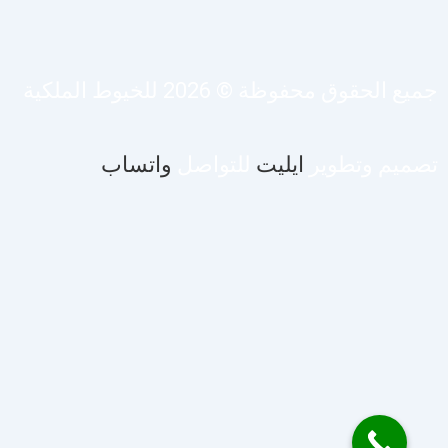
يع الحقوق محفوظة © 2026 للخيوط الملكية
صميم وتطوير
ايليت
للتواصل
واتساب