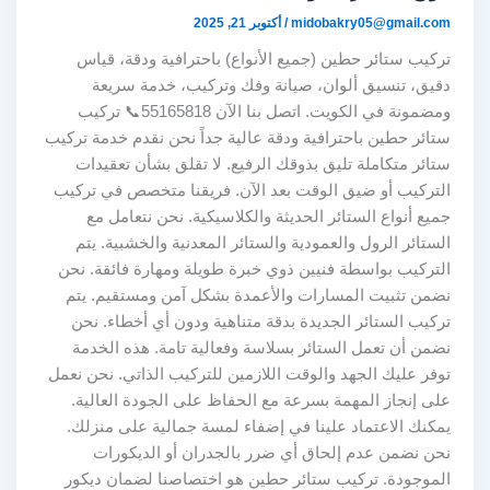
midobakry05@gmail.com
/
أكتوبر 21, 2025
تركيب ستائر حطين (جميع الأنواع) باحترافية ودقة، قياس
دقيق، تنسيق ألوان، صيانة وفك وتركيب، خدمة سريعة
ومضمونة في الكويت. اتصل بنا الآن 55165818📞 تركيب
ستائر حطين باحترافية ودقة عالية جداً نحن نقدم خدمة تركيب
ستائر متكاملة تليق بذوقك الرفيع. لا تقلق بشأن تعقيدات
التركيب أو ضيق الوقت بعد الآن. فريقنا متخصص في تركيب
جميع أنواع الستائر الحديثة والكلاسيكية. نحن نتعامل مع
الستائر الرول والعمودية والستائر المعدنية والخشبية. يتم
التركيب بواسطة فنيين ذوي خبرة طويلة ومهارة فائقة. نحن
نضمن تثبيت المسارات والأعمدة بشكل آمن ومستقيم. يتم
تركيب الستائر الجديدة بدقة متناهية ودون أي أخطاء. نحن
نضمن أن تعمل الستائر بسلاسة وفعالية تامة. هذه الخدمة
توفر عليك الجهد والوقت اللازمين للتركيب الذاتي. نحن نعمل
على إنجاز المهمة بسرعة مع الحفاظ على الجودة العالية.
يمكنك الاعتماد علينا في إضفاء لمسة جمالية على منزلك.
نحن نضمن عدم إلحاق أي ضرر بالجدران أو الديكورات
الموجودة. تركيب ستائر حطين هو اختصاصنا لضمان ديكور