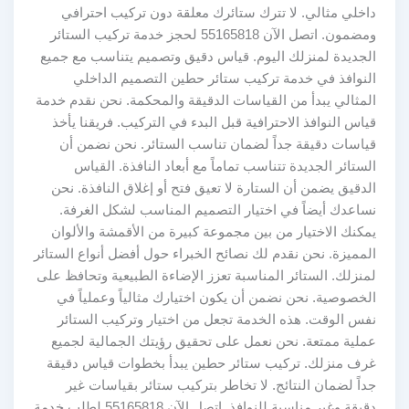
داخلي مثالي. لا تترك ستائرك معلقة دون تركيب احترافي
ومضمون. اتصل الآن 55165818 لحجز خدمة تركيب الستائر
الجديدة لمنزلك اليوم. قياس دقيق وتصميم يتناسب مع جميع
النوافذ في خدمة تركيب ستائر حطين التصميم الداخلي
المثالي يبدأ من القياسات الدقيقة والمحكمة. نحن نقدم خدمة
قياس النوافذ الاحترافية قبل البدء في التركيب. فريقنا يأخذ
قياسات دقيقة جداً لضمان تناسب الستائر. نحن نضمن أن
الستائر الجديدة تتناسب تماماً مع أبعاد النافذة. القياس
الدقيق يضمن أن الستارة لا تعيق فتح أو إغلاق النافذة. نحن
نساعدك أيضاً في اختيار التصميم المناسب لشكل الغرفة.
يمكنك الاختيار من بين مجموعة كبيرة من الأقمشة والألوان
المميزة. نحن نقدم لك نصائح الخبراء حول أفضل أنواع الستائر
لمنزلك. الستائر المناسبة تعزز الإضاءة الطبيعية وتحافظ على
الخصوصية. نحن نضمن أن يكون اختيارك مثالياً وعملياً في
نفس الوقت. هذه الخدمة تجعل من اختيار وتركيب الستائر
عملية ممتعة. نحن نعمل على تحقيق رؤيتك الجمالية لجميع
غرف منزلك. تركيب ستائر حطين يبدأ بخطوات قياس دقيقة
جداً لضمان النتائج. لا تخاطر بتركيب ستائر بقياسات غير
دقيقة وغير مناسبة للنوافذ. اتصل الآن 55165818 لطلب خدمة