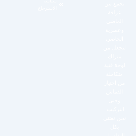
سياسة
تجمع بين
الاسترجاع
عراقة
الماضي
وعصرية
الحاضر،
لتجعل من
منزلك
لوحة فنية
متكاملة
من اختيار
القماش
وحتى
التركيب،
نحن نعتني
بكل
التفاصيل.