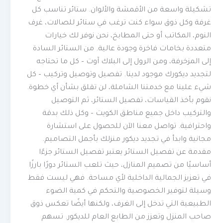
تشكيلة واسعة من الأقمشة والألوان. ستائر تناسب كل
غرفة وكل ذوق سواء كنت ترغب في ستائر للصالات، غرف
النوم، المكاتب أو حتى المطابخ، نحن نوفر لك خيارات
متعددة بخامات فاخرة وجودة عالية. من الستائر السادة
إلى المزخرفة، ومن الرول إلى البلاك آوت – كل ما تحتاجه
لتجديد ديكورك موجود لدينا. تفصيل وتوصيل وتركيب – كل
شيء علينا مع خدمتنا الشاملة، لن تقلق بشأن أي خطوة.
نقوم بأخذ القياسات، تفصيل الستائر، ثم التوصيل
والتركيب داخل جميع مناطق الكويت – وكل ذلك بدقة
واحترافية. تواصل معنا الآن للحصول على استشارة
مجانية وابدأ في تجديد ديكور منزلك بأجمل التصاميم.
مقدمة عن تفصيل الستائر يعتبر تفصيل الستائر جزءًا
أساسيًا من تصميم المنازل، حيث تلعب الستائر دورًا بارزًا
في تعزيز الجمالية الداخلية لأي مساحة. فهي ليست فقط
وسيلة لتوفير الخصوصية والتحكم في كمية الضوء
الطبيعية التي تدخل إلى الغرف، ولكنها أيضًا تعكس ذوق
صاحب المنزل وتعزز من الطابع العام للديكور. تسهم