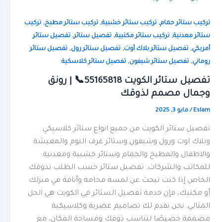
,
,
,
تركيب ستائر حمام
تركيب ستائر خشبية
تركيب ستائر مطبخ
تركيب
,
,
,
ستائر معدنية
تركيب ستائر مكتبية
تفصيل ستائر
تفصيل ستائر
,
,
,
أمريكي
تفصيل ستائر بلاك أوت
تفصيل ستائر رول
تفصيل ستائر
,
,
روماني
تفصيل ستائر شيفون
تفصيل ستائر كلاسكية
تفصيل ستائر الكويت 55165818📞 | رونق
وجمال مصمم لذوقك
Eslam
/
مايو 3, 2025
تفصيل ستائر الكويت من جميع انواع ستائر كلاسيكي
وبلاك اوت ورول وشيفون وستائر غرف النوم والمعيشة
والاطفال والمطبخ والحمام وستائر خشبية ومعدنية
للمكاتب والشركات. تفصيل ستائر حسب الطلب بذوقك
الخاص إذا كنت تبحث عن لمسة فخامة وأناقة في منزلك
أو مكتبك، فإن خدمة تفصيل الستائر في الكويت هي الحل
المثالي. نحن نقدم لك تصاميم عصرية وكلاسيكية
مصممة خصيصًا لتناسب ذوقك ومساحة المكان، مع