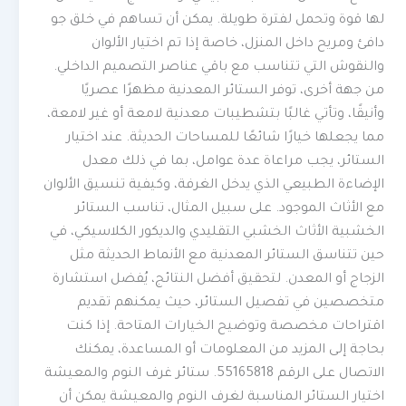
لها قوة وتحمل لفترة طويلة. يمكن أن تساهم في خلق جو
دافئ ومريح داخل المنزل، خاصة إذا تم اختيار الألوان
والنقوش التي تتناسب مع باقي عناصر التصميم الداخلي.
من جهة أخرى، توفر الستائر المعدنية مظهرًا عصريًا
وأنيقًا، وتأتي غالبًا بتشطيبات معدنية لامعة أو غير لامعة،
مما يجعلها خيارًا شائعًا للمساحات الحديثة. عند اختيار
الستائر، يجب مراعاة عدة عوامل، بما في ذلك معدل
الإضاءة الطبيعي الذي يدخل الغرفة، وكيفية تنسيق الألوان
مع الأثاث الموجود. على سبيل المثال، تناسب الستائر
الخشبية الأثاث الخشبي التقليدي والديكور الكلاسيكي، في
حين تتناسق الستائر المعدنية مع الأنماط الحديثة مثل
الزجاج أو المعدن. لتحقيق أفضل النتائج، يُفضل استشارة
متخصصين في تفصيل الستائر، حيث يمكنهم تقديم
اقتراحات مخصصة وتوضيح الخيارات المتاحة. إذا كنت
بحاجة إلى المزيد من المعلومات أو المساعدة، يمكنك
الاتصال على الرقم 55165818. ستائر غرف النوم والمعيشة
اختيار الستائر المناسبة لغرف النوم والمعيشة يمكن أن