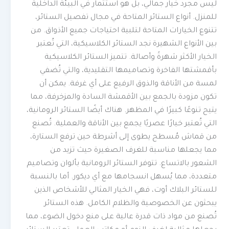
ليس مجرد خيار جمالي، بل هو استثمار في البيئة الداخلية
للمنزل. أنواع الستائر المتاحة في مجال تفصيل الستائر،
تتنوع الخيارات المتاحة لتلبية احتياجات جميع الأذواق. من
بين الأنواع الشهيرة نجد الستائر الكلاسيكية، التي تُعتبر
الخيار الأكثر شهرةً وأصالة. تتميز الستائر الكلاسيكية
بأقمشتها الفاخرة وتصاميمها التقليدية، والتي تُضفي
لمسة من الأناقة والذوق الرفيع على أي غرفة. يمكن أن
تكون مزودة بالجمع بين الأقمشة السادة والمزخرفة، مما
يتيح تنوعًا كبيرًا في المظهر. هناك أيضًا الستائر الرومانية،
التي تُعتبر خيارًا عصريًا يجمع بين الأناقة والعملية. تُصنع
من قماش مُسطح يطوى إلى أشرطة حين ترفع الستارة،
مما يجعلها مناسبة للغرف الصغيرة حيث تزيد من
الشعور بالاتساع. تتوفر الستائر الرومانية بألوان وتصاميم
متعددة، مما يُسهل انسجامها مع أي ديكور. أما بالنسبة
للستائر البلاك أوت، فهي الخيار المثالي للأشخاص الذين
يبحثون عن الخصوصية والظلام الكامل. هذه الستائر
تُصنع من مواد ذات قدرة عالية على منع دخول الضوء، مما