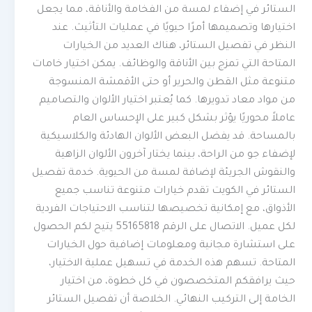
الستائر في إضفاء لمسة من الفخامة والأناقة، مما يجعل
اختيارها وتصميمها أمرًا حيويًا في عمليات التأثيث. عند
النظر في تفصيل الستائر، هناك العديد من الخيارات
المتاحة التي تمزج بين الأناقة والوظائف. يمكن اختيار خامات
متنوعة مثل القطن والحرير أو حتى الأقمشة المنسوجة
من مواد معاد تدويرها. كما يُعتبر اختيار الألوان والتصاميم
عاملاً محوريًا يؤثر بشكل كبير على الإحساس العام
بالمساحة. قد يفضل البعض الألوان الهادئة والكلاسيكية
لإضفاء جو من الراحة، بينما يختار آخرون الألوان الزاهية
والنقوش الجريئة لإضافة لمسة من الحيوية. خدمة تفصيل
الستائر في الكويت تقدم خيارات متنوعة تناسب جميع
الأذواق، مع إمكانية تخصيصها لتناسب الاحتياجات الفردية
لكل عميل. الاتصال على الرقم 55165818 يتيح لكم الحصول
على استشارة مجانية ومعلومات إضافية حول الخيارات
المتاحة. تسهم هذه الخدمة في تسهيل عملية الاختيار،
حيث يرافقكم المتخصصون في كل خطوة، من اختيار
الخامة إلى التركيب النهائي. الخلاصة أن تفصيل الستائر