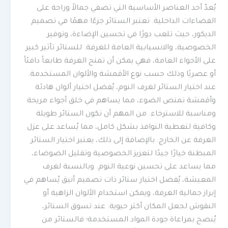
يُعدّ أحد العناصر الأساسية التي تضفي جمالاً وراحة على
الفضاءات الداخلية. تعتبر الستائر جزءًا مهمًا في تصميم
الديكور، حيث تلعب دورًا في تحسين الإضاءة، وتوفير
الخصوصية، والانسيابية العامة للغرفة. للستائر تأثير كبير
على الأجواء العامة، فهي يمكن أن تمنح الغرفة طابعاً دافئاً
أو عصريًا وذلك حسب نوع الأقمشة والألوان المستخدمة.
عند اختيار الستائر لغرف النوم، يُفضل اختيار ألوان هادئة
وأقمشة تمتص الضوء، مما يساهم في خلق أجواء مريحة
ومناسبة للاسترخاء. من المهم أن تكون الستائر طويلة
وكافية لتغطية النوافذ بشكل كامل، مما يُساعد على عزل
الغرفة عن الخارج. بالإضافة إلى ذلك، يعتبر اختيار الستائر
المبطنة خيارًا جيدًا لتعزيز الخصوصية وتقليل الضوضاء،
مما يساعد على تحسين نوعية النوم. وبالنسبة لغرف
المعيشة، يُفضل اختيار ستائر ذات تصميم أنيق يُساهم في
إبراز جمالية الغرفة، ويمكن استخدام الألوان الزاهية أو
النقوش لجعل المكان أكثر حيوية. عند تسوق الستائر،
يُنصح بمراعاة جودة المواد المستخدمة؛ فالستائر من