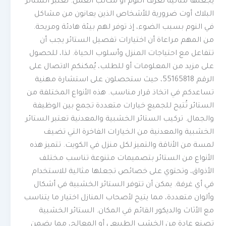
يجعلها مثالية لغرف النوم أو مكاتب العمل. تعتبر الستائر
البلاك أوت ضرورية للأشخاص الذين يعانون من مشاكل
في النوم بسبب الضوء، إذ توفر لهم بيئة هادئة ومريحة.
من المهم مراعاة أن اختيارات تفصيل الستائر يجب أن
تتفاعل مع احتياجات المنزل وأسلوب الحياة. لذا، للحصول
على مزيد من المعلومات أو للطلب، يُمكنكم الاتصال على
الرقم 55165818، حيث ستحصلون على استشارة مهنية
تساعدكم في اتخاذ قرار مناسب. هذه الأنواع المختلفة من
الستائر تُتيح للجميع خيارات متعددة تجمع بين الوظيفة
والجمال. تركيب الستائر الخشبية والمعدنية تعتبر الستائر
الخشبية والمعدنية من الخيارات الفاخرة التي تضيف
لمسة من الأناقة والتميز لكل منزل في الكويت. تتميز هذه
الأنواع من الستائر بتصميمات متنوعة تناسب مختلف
الأذواق، وتحتوي على خصائص تجعلها مثالية للاستخدام
في أي غرفة. يمكن أن تتوفر الستائر الخشبية في أشكال
وألوان متعددة، مما يتيح لأصحاب المنازل اختيار ما يتناسب
مع الأثاث والديكور القائم في المكان. الستائر الخشبية
تصنع عادة من الخشب الطبيعي أو المعالج، مما يضمن