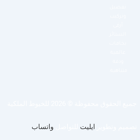
تفصيل
وتركيب
أرقى
الستائر
بخامات
عالمية
ودقة
متناهية.
يع الحقوق محفوظة © 2026 للخيوط الملكية
صميم وتطوير
ايليت
للتواصل
واتساب