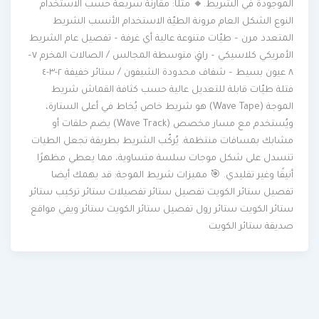
الموجودة في الشريط.🔸 مثلًا: مقارنة سريعة حسب الاستخدام
النوع الشكل العام مرونة الطيّة الاستخدام الأنسب الشريط
المتعدد مرن – طيّات متنوعة عالية أي غرفة – تفصيل عام الشريط
الأمريكي كلاسيكي – راقٍ متوسطة المجالس / الصالات المخرم ٧–
٨ عيون بسيط – شفاف محدودة الشيفون / ستائر خفيفة ٢-٣-٤
فتلة طيّات قابلة للتعديل عالية حسب كثافة القماش شريط
الموجة (Wave Tape) هو شريط خاص يُخاط في أعلى الستارة،
ويُستخدم مع مسار مخصص (Wave Track) يضم حلقات أو
مشابك بمسافات منتظمة. يُركّب الشريط بطريقة تجعل الطيات
تنسدل على شكل موجات سلسة متساوية، مما يعطي مظهرًا
أنيقًا وغير تقليدي. 🎯 مميزات شريط الموجة: قد يهمك أيضا
تفصيل ستائر الكويت تفصيل ستائر تفصيلات ستائر تركيب ستائر
ستائر الكويت ستائر رول تفصيل ستائر الكويت ستائر ويفي مواقع
صديقة ستائر الكويت