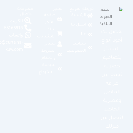
خريطة الموقع
المتجر
معلومات
الاتصال
الرئيسية
صفحة
الكويت
المتجر
اتصل بنا
55165818
سلة
نفصل لك
عنا
واتساب
المشتريات
أجود أنواع
info@curtains-
سياسة
حسابي
الستائر
kuw.com
الخصوصية
الشروط
بتصاميم
والأحكام
سياسة
حصرية
الاسترجاع
تجمع بين
عراقة
الماضي
وعصرية
الحاضر،
لتجعل من
منزلك