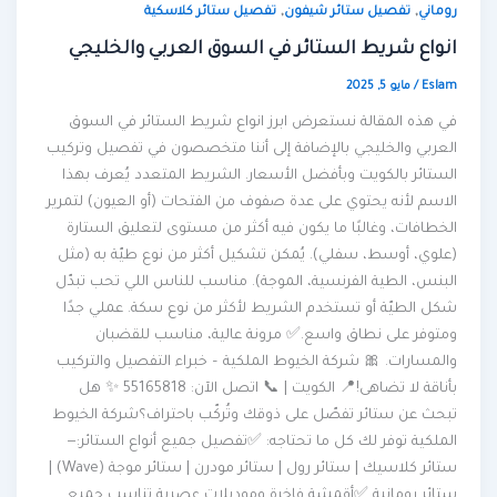
,
,
روماني
تفصيل ستائر شيفون
تفصيل ستائر كلاسكية
انواع شريط الستائر في السوق العربي والخليجي
Eslam
/
مايو 5, 2025
في هذه المقالة نستعرض ابرز انواع شريط الستائر في السوق
العربي والخليجي بالإضافة إلى أننا متخصصون في تفصيل وتركيب
الستائر بالكويت وبأفضل الأسعار. الشريط المتعدد يُعرف بهذا
الاسم لأنه يحتوي على عدة صفوف من الفتحات (أو العيون) لتمرير
الخطافات، وغالبًا ما يكون فيه أكثر من مستوى لتعليق الستارة
(علوي، أوسط، سفلي). يُمكن تشكيل أكثر من نوع طيّة به (مثل
البنس، الطية الفرنسية، الموجة). مناسب للناس اللي تحب تبدّل
شكل الطيّة أو تستخدم الشريط لأكثر من نوع سكة. عملي جدًا
ومتوفر على نطاق واسع.✅ مرونة عالية، مناسب للقضبان
والمسارات. 🎀 شركة الخيوط الملكية – خبراء التفصيل والتركيب
بأناقة لا تضاهى!📍 الكويت | 📞 اتصل الآن: 55165818 ✨ هل
تبحث عن ستائر تفصّل على ذوقك وتُركّب باحتراف؟شركة الخيوط
الملكية توفر لك كل ما تحتاجه: ✅تفصيل جميع أنواع الستائر:—
ستائر كلاسيك | ستائر رول | ستائر مودرن | ستائر موجة (Wave) |
ستائر رومانية ✅أقمشة فاخرة وموديلات عصرية تناسب جميع