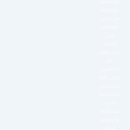
لوحة فنية
متكاملة
من اختيار
القماش
وحتى
التركيب،
نحن نعتني
بكل
التفاصيل.
حلول ذكية
وتصاميم
مخصصة
تناسب
مساحتك
وأسلوب
حياتك