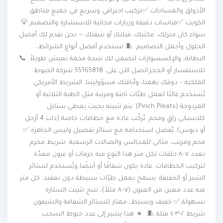
الأذواق والمساحات ✅تركيب احترافي وسريع في جميع مناطق
الكويت ✅قياسات دقيقة وزيارات مجانية للاستشارة والتصميم 💡
سواء كان منزلك، مكتبك، فيلتك أو شقتك — نحن نقدم لك أفضل
الحلول وأجمل التصاميم. 🧵 نستخدم أفضل أنواع الشرائط،
البطانة، والإكسسوارات لنضمن لك نتيجة فخمة تعيش طويلاً. 📞
للاستفسار أو الحجز:اتصل الآن على: 55165818 شركة الخيوط
الملكية – ذوقك يهمنا، وأناقتك مسؤوليتنا. الشريط الأمريكي
يُستخدم غالبًا لعمل طيّات ثابتة ومرتبة مثل الطية الثلاثية أو
المزدوجة (Pinch Pleats). يتم تثبيته بحيث يعطي ستايل
كلاسيكي راقٍ وفخم. يُركّب عادة مع خطافات خاصة (ذات 4 أرجل
أو دبوس). يُفضل استخدامه مع ستائر تفصيل وليس الجاهزة.✅
فخم ومرتب، مثالي للمجالس والصالات الرسمية. شريط مخرم
بعدد ٧–٨ حلقات لكل متر هذا النوع فيه خرمات أو عيون معدّة
لتركيب الخطافات. عادة يكون شفافًا أو أبيضًا ويُستخدم لستائر
الشير أو الخفيفة. يسمح بعمل طيّات بسيطة دون تعقيد. كل متر
فيه عدد معين من العيون (٧–٨ مثلاً)، تتيح تثبيت الستارة
بسهولة.✅ خفيف وبسيط، ممتاز للستائر الشفافة والشيفون.
شريط ٢-٣-٤ فتلة 🧵: 🔸 هذا يشير إلى عدد خيوط السحب