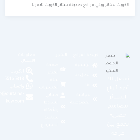
الكويت ستائر ويفي مواقع صديقة ستائر الكويت تابعونا
خريطة الموقع
المتجر
معلومات
الاتصال
الرئيسية
صفحة
الكويت
المتجر
اتصل بنا
55165818
نفصل لك
سلة
عنا
واتساب
المشتريات
أجود أنواع
info@curtains-
سياسة
حسابي
الستائر
kuw.com
الخصوصية
الشروط
بتصاميم
والأحكام
حصرية
سياسة
تجمع بين
الاسترجاع
عراقة