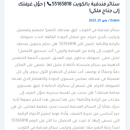
ستائر فندقية بالكويت 55165818📞 | حوّل غرفتك
إلى جناح ملكي!
Eslam
/
مايو 25, 2025
ستائر فندقية في الكويت: ارتقِ بفندقك للتميز! تصميم وتفصيل
وتركيب بأيدي خبراء، مع ضمان الجودة الفائقة. اجذب ضيوفك
بالراحة والأناقة. اتصل الآن 55165818. هل تحلم بتحويل فندقك
في الكويت إلى واحة من الفخامة والرقي؟ أنت تستحق الأفضل!
تخيل معي: ضيوفك يدخلون غرف الفندق، تتسرب أشعة الشمس
الذهبية عبر ستائر منسدلة بأناقة لا مثيل لها، تضفي على المكان
دفئًا وجمالًا لا يوصف. أنت تعلم أن الانطباع الأول يدوم، وأن كل
تفصيلة في فندقك تعكس مستوى الجودة والاهتمام الذي تقدمه
لضيوفك الكرام. هل تشعر أن ستائرك الحالية لا تليق بمستوى
فخامة فندقك؟ هل تبحث عن لمسة سحرية تحوّل الغرف إلى
ملاذات من الراحة والأناقة؟ نحن هنا لنجعل هذا الحلم حقيقة! لأننا
ندرك تمامًا أن الستائر الفندقية ليست مجرد قطعة قماش، بل هي
جزء أساسي من تجربة الضيف، وأداة قوية لتعزيز الأجواء الراقية
التي تسعى إليها. لا تتردد في الاتصال بنا الآن على الرقم 55165818
لنبدأ رحلة التميز معًا. تفصيل وتركيب ستائر فندقية في الكويت: