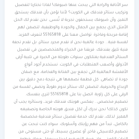
سر الأناقة والراحة التي يبحث عنها ضيوفك! لماذا تختارنا لتفصيل
وتركيب ستائر فندقك في الكويت؟ لأننا نؤمن بأن فندقك يستحق
التميز، وأن ضيوفك يستحقون تجربة لا تُنسى. نحن نقدم لك الحل
الأمثل الذي يجمع بين الجمال والجودة والوظيفية، لتضمن لهم
إقامة مريحة وفاخرة. تواصل معنا على 55165818 لتعرف المزيد.
لمسة فنية… جودة عالمية نحن لا نقدم مجرد ستائر، بل نقدم تحفة
فنية تليق بفندقك. فريقنا من الخبراء والمتخصصين في تفصيل
الستائر الفندقية يمتلكون سنوات طويلة من الخبرة في تلبية أرقى
الأذواق وأصعب المتطلبات في الكويت. نستخدم أجود أنواع
الأقمشة العالمية التي تجمع بين المتانة والفخامة، مع ضمان
جودة لا تضاهى. كل قطعة نصممها هي نتيجة دمج دقيق بين
الإبداع والحرفية، لتضمن لك ستائر تدوم طويلاً وتضفي لمسة من
الرقي على كل زاوية. اتصل بنا على 55165818 لترى بنفسك.
تصميم مخصص… يعكس هويتك فندقك فريد، وستائره يجب أن
تكون كذلك! نحن ندرك أن لكل فندق هويته الخاصة وتصميمه
المميز. لذلك، نقدم لك خدمة تفصيل ستائر فندقية مخصصة
بالكامل، تبدأ من فهم رؤيتك وأسلوبك. سواء كنت تبحث عن
تصميم كلاسيكي فاخر، أو عصري بسيط، أو حتى مستوحى من