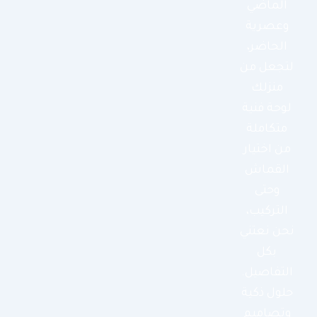
الماضي
وعصرية
الحاضر،
لتجعل من
منزلك
لوحة فنية
متكاملة
من اختيار
القماش
وحتى
التركيب،
نحن نعتني
بكل
التفاصيل.
حلول ذكية
وتصاميم