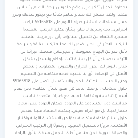
التراث الكويتي، فإن فريق التصميم لدينا سيعمل معك خطوة
بخطوة لتحويل أفكارك إلى واقع ملموس. راحة بالك هي أساس
عملنا، ولهذا نضمن لك ستائر تتناغم تمامًا مع ديكور فندقك وتبرز
جمال مساحاتك. استشر خبراءنا اليوم على 55165818. تركيب
احترافي… دقة وسرعة لا تقلق بشأن عملية التركيب المعقدة!
فبمجرد الانتهاء من تفصيل ستائرك، يأتي دور فريقنا المُعتمد
للتركيب الاحترافي. نحن نضمن لك عملية تركيب دقيقة وسريعة،
بأقل قدر من الإزعاج لضيوفك أو سير عمل فندقك. خبرائنا في
التركيب يضمنون أن كل ستارة تثبت بإحكام وتنسدل بشكل
مثالي، لتوفر لك العزل الحراري والصوتي المطلوب، والتحكم
الأمثل في الإضاءة. ثق بنا لتقديم خدمة متكاملة من التصميم
وحتى اللمسات النهائية. للحجز والاستفسار، اتصل على 55165818.
حلول متكاملة… لراحتك التامة هل تقلق بشأن التكلفة؟ نحن نقدم
أسعارًا تنافسية وشفافة للغاية، مع خيارات متعددة تناسب
ميزانيتك دون المساومة على الجودة. ضمان الجودة ليس مجرد
شعار لدينا، بل هو التزام حقيقي. يمكنك الاعتماد علينا لتقديم
حلول ستائر فندقية متكاملة، بدءًا من الاستشارة الأولية واختيار
الأقمشة، مرورًا بالتفصيل الدقيق، ووصولًا إلى التركيب الاحترافي
والصيانة الدورية. نحن هنا من أجلك، لنجعل فندقك يتألق بالراحة