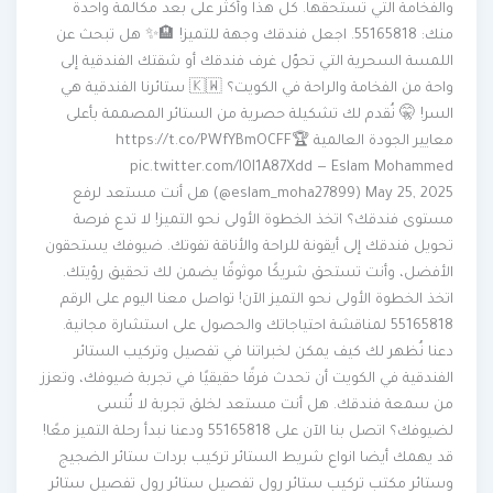
والفخامة التي تستحقها. كل هذا وأكثر على بعد مكالمة واحدة
منك: 55165818. اجعل فندقك وجهة للتميز! 🏨✨ هل تبحث عن
اللمسة السحرية التي تحوّل غرف فندقك أو شقتك الفندقية إلى
واحة من الفخامة والراحة في الكويت؟ 🇰🇼 ستائرنا الفندقية هي
السر! 🤫 نُقدم لك تشكيلة حصرية من الستائر المصممة بأعلى
معايير الجودة العالمية 🏆https://t.co/PWfYBmOCFF
pic.twitter.com/I0I1A87Xdd — Eslam Mohammed
(@eslam_moha27899) May 25, 2025 هل أنت مستعد لرفع
مستوى فندقك؟ اتخذ الخطوة الأولى نحو التميز! لا تدع فرصة
تحويل فندقك إلى أيقونة للراحة والأناقة تفوتك. ضيوفك يستحقون
الأفضل، وأنت تستحق شريكًا موثوقًا يضمن لك تحقيق رؤيتك.
اتخذ الخطوة الأولى نحو التميز الآن! تواصل معنا اليوم على الرقم
55165818 لمناقشة احتياجاتك والحصول على استشارة مجانية.
دعنا نُظهر لك كيف يمكن لخبراتنا في تفصيل وتركيب الستائر
الفندقية في الكويت أن تحدث فرقًا حقيقيًا في تجربة ضيوفك، وتعزز
من سمعة فندقك. هل أنت مستعد لخلق تجربة لا تُنسى
لضيوفك؟ اتصل بنا الآن على 55165818 ودعنا نبدأ رحلة التميز معًا!
قد يهمك أيضا انواع شريط الستائر تركيب بردات ستائر الضجيج
وستائر مكتب تركيب ستائر رول تفصيل ستائر رول تفصيل ستائر