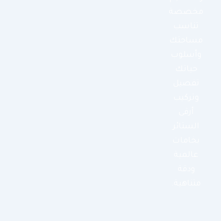
مخصصة
تناسب
مساحتك
وأسلوب
حياتك
تفصيل
وتركيب
أرقى
الستائر
بخامات
عالمية
ودقة
متناهية.