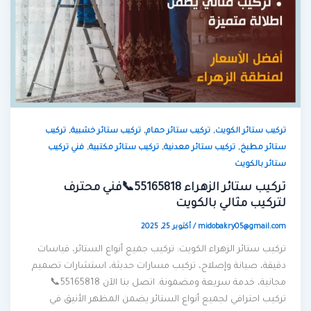
,
,
,
تركيب ستائر الكويت
تركيب ستائر حمام
تركيب ستائر خشبية
تركيب
,
,
,
ستائر مطبخ
تركيب ستائر معدنية
تركيب ستائر مكتبية
فني تركيب
ستائر بالكويت
تركيب ستائر الزهراء 55165818📞فني محترف
لتركيب مثالي بالكويت
midobakry05@gmail.com
/
أكتوبر 25, 2025
تركيب ستائر الزهراء الكويت: تركيب جميع أنواع الستائر، قياسات
دقيقة، صيانة وإصلاح، تركيب مسارات حديثة، استشارات تصميم
مجانية، خدمة سريعة ومضمونة. اتصل بنا الآن 55165818📞
تركيب احترافي لجميع أنواع الستائر يضمن المظهر الأنيق في