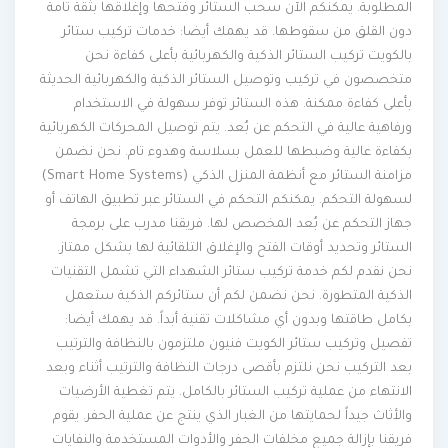
المطلوبة. يمكنكم الآن سحب الستائر وفتحها وإغلاقها بثقة تامة
دون القلق من سقوطها. قد يهمك أيضا: خدمات تركيب ستائر
بالكويت تركيب الستائر الذكية والكهربائية بأعلى كفاءة نحن
متخصصون في تركيب وتوصيل الستائر الذكية والكهربائية الحديثة
بأعلى كفاءة ممكنة. هذه الستائر توفر سهولة في الاستخدام
ورفاهية عالية في التحكم عن بُعد. يتم توصيل المحركات الكهربائية
بكفاءة عالية وضبطها للعمل بسلاسة وهدوء تام. نحن نضمن
مزامنة الستائر مع أنظمة المنزل الذكي (Smart Home Systems)
لسهولة التحكم. يمكنكم التحكم في الستائر عبر تطبيق الهاتف أو
جهاز التحكم عن بُعد المخصص لها. فريقنا مدرب على برمجة
الستائر وتحديد أوقات الفتح والإغلاق التلقائية لها بشكل ممتاز.
نحن نقدم لكم خدمة تركيب ستائر الشهداء التي تشمل التقنيات
الذكية المتطورة. نحن نضمن لكم أن ستائركم الذكية ستعمل
بكامل طاقتها وبدون أي مشاكلات تقنية أبداً. قد يهمك أيضا:
تفصيل وتركيب ستائر الكويت فنيون ملتزمون بالنظافة والترتيب
بعد التركيب نحن نلتزم بأقصى درجات النظافة والترتيب أثناء وبعد
الانتهاء من عملية تركيب الستائر بالكامل. يتم تغطية الأرضيات
والأثاث جيداً لحمايتها من الغبار الذي ينتج عن عملية الحفر. يقوم
فريقنا بإزالة جميع مخلفات الحفر والأدوات المستخدمة والنفايات