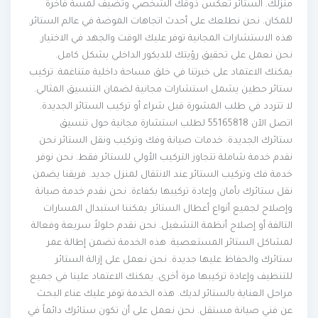
منزلك. الستائر تعكس ذوقك الشخصي وتضيف لمسة فاخرة
للمكان. نحن نطلعك على أحدث اتجاهات الموضة في عالم الستائر.
هذه الاستشارات المجانية توفر عليك الوقت والجهد في الاختيار.
نحن نعمل على تحقيق رؤيتك للديكور الداخلي بشكل كامل.
يمكنك الاعتماد على خبرتنا في خلق مساحة داخلية متناغمة. تركيب
ستائر حطين يشمل استشارات مجانية لضمان التنسيق المثالي.
لا تتردد في طلب المشورة قبل شراء أو تركيب الستائر الجديدة.
اتصل الآن 55165818 لطلب استشارة مجانية حول تنسيق
ستائرك الجديدة. خدمات صيانة وفك وتركيب ونقل الستائر نحن
نقدم خدمة شاملة تتجاوز التركيب الأولي للستائر فقط. نحن نوفر
خدمة فك وتركيب الستائر عند الانتقال لمنزل جديد. فريقنا يضمن
نقل ستائرك بأمان وإعادة تركيبها بكفاءة. نحن نقدم خدمة صيانة
وإصلاح لجميع أنواع أعطال الستائر. يمكننا استبدال المسارات
التالفة أو إصلاح أنظمة التشغيل. نحن نقدم حلولاً سريعة وفعالة
لمشاكل الستائر المستعصية. هذه الخدمة تضمن إطالة عمر
ستائرك والحفاظ عليها جديدة. نحن نعمل على إزالة الستائر
للتنظيف وإعادة تركيبها مرة أخرى. يمكنك الاعتماد علينا في جميع
مراحل العناية بالستائر لديك. هذه الخدمة توفر عليك عناء البحث
عن فني صيانة مستقل. نحن نعمل على أن تكون ستائرك دائماً في