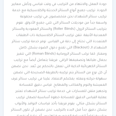
جودة العمل والانتهاء من التركيب في وقت قياسي وبأعلى معايير
الجودة. تركيب جميع أنواع الستائر الحديثة والكلاسيكية مع خدمة
تركيب ستائر الشهداء نحن متخصصون في تركيب مجموعة
واسعة جداً من موديلات الستائر التي تلبي جميع الأذواق. نقوم
بتركيب الستائر الرول (Roller Blinds) والستائر العمودية والستائر
المعدنية الأنيقة. نتقن تركيب الستائر الكلاسيكية ذات الطبقات
المتعددة التي تحتاج إلى دقة في القياس. نوفر خدمة تركيب ستائر
الشهداء الـ (Blackout) التي تمنع دخول الضوء بشكل كامل
وممتاز. كما نركب الستائر الرومانية (Roman Blinds) التي تتميز
بجمال طياتها وتصميمها الراقي. فريقنا يتعامل أيضاً مع تركيب
الستائر الكهربائية الذكية التي تعمل بالتحكم عن بُعد. نحن نضمن
أن كل نوع من الستائر يتم تركيبه بالطريقة الصحيحة التي تضمن
سهولة حركته وعمله. يمكنكم الاعتماد علينا في تركيب ستائر غرف
المعيشة والنوم والمكاتب والمطابخ. قياس دقيق للمساحة
وتجهيز متقن للمسارات في خدمة تركيب ستائر الشهداء تعتبر
عملية القياس الدقيق للمساحة خطوة أساسية لضمان تركيب
الستائر بشكل مثالي. يقوم فريقنا بأخذ قياسات النوافذ والأبواب
بشكل دقيق جداً قبل البدء بالتركيب. نحن نضمن أن تكون الستائر