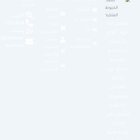
الاتصال
الرئيسية
صفحة
الكويت
المتجر
اتصل بنا
55165818
نفصل لك
سلة
عنا
واتساب
المشتريات
أجود أنواع
info@curtains-
سياسة
حسابي
الستائر
kuw.com
الخصوصية
الشروط
بتصاميم
والأحكام
حصرية
سياسة
تجمع بين
الاسترجاع
عراقة
الماضي
وعصرية
الحاضر،
لتجعل من
منزلك
لوحة فنية