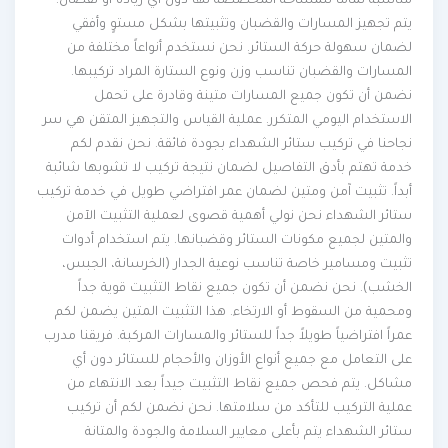
مناسبة تماماً للمساحة المخصصة لها دون أي زيادة أو نقصان.
يتم تجهيز المسارات والقضبان وتثبيتها بشكل مستوٍ وأفقي
لضمان سهولة حركة الستائر. نحن نستخدم أنواعاً مختلفة من
المسارات والقضبان تناسب وزن ونوع الستارة المراد تركيبها.
نضمن أن تكون جميع المسارات متينة وقادرة على تحمل
الاستخدام اليومي المتكرر. عملية القياس والتجهيز المتقن هي سر
نجاحنا في تركيب ستائر الشهداء بجودة فائقة. نحن نقدم لكم
خدمة تهتم بأدق التفاصيل لضمان نتيجة تركيب لا تشوبها شائبة
أبداً. تثبيت آمن ومتين لضمان عمر افتراضي طويل في خدمة تركيب
ستائر الشهداء نحن نولي أهمية قصوى لعملية التثبيت الآمن
والمتين لجميع مكونات الستائر وقضبانها. يتم استخدام أدوات
تثبيت ومسامير خاصة تناسب نوعية الجدار (الخرسانة، الجبس،
الخشب). نحن نضمن أن تكون جميع نقاط التثبيت قوية جداً
ومحمية من السقوط أو الارتخاء. هذا التثبيت المتين يضمن لكم
عمراً افتراضياً طويلاً جداً للستائر والمسارات المركبة. فريقنا مدرب
على التعامل مع جميع أنواع الأوزان والأحجام للستائر دون أي
مشاكل. يتم فحص جميع نقاط التثبيت جيداً بعد الانتهاء من
عملية التركيب للتأكد من سلامتها. نحن نضمن لكم أن تركيب
ستائر الشهداء يتم بأعلى معايير السلامة والجودة والمتانة