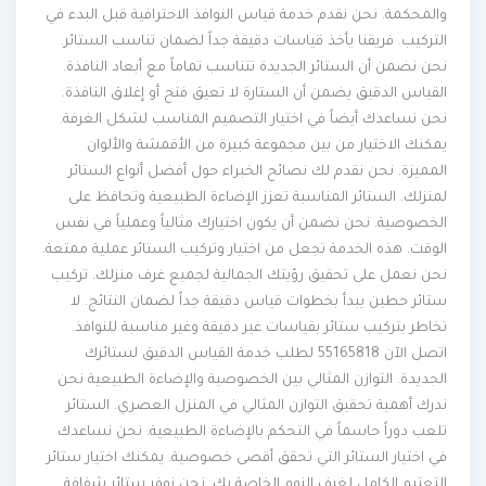
والمحكمة. نحن نقدم خدمة قياس النوافذ الاحترافية قبل البدء في
التركيب. فريقنا يأخذ قياسات دقيقة جداً لضمان تناسب الستائر.
نحن نضمن أن الستائر الجديدة تتناسب تماماً مع أبعاد النافذة.
القياس الدقيق يضمن أن الستارة لا تعيق فتح أو إغلاق النافذة.
نحن نساعدك أيضاً في اختيار التصميم المناسب لشكل الغرفة.
يمكنك الاختيار من بين مجموعة كبيرة من الأقمشة والألوان
المميزة. نحن نقدم لك نصائح الخبراء حول أفضل أنواع الستائر
لمنزلك. الستائر المناسبة تعزز الإضاءة الطبيعية وتحافظ على
الخصوصية. نحن نضمن أن يكون اختيارك مثالياً وعملياً في نفس
الوقت. هذه الخدمة تجعل من اختيار وتركيب الستائر عملية ممتعة.
نحن نعمل على تحقيق رؤيتك الجمالية لجميع غرف منزلك. تركيب
ستائر حطين يبدأ بخطوات قياس دقيقة جداً لضمان النتائج. لا
تخاطر بتركيب ستائر بقياسات غير دقيقة وغير مناسبة للنوافذ.
اتصل الآن 55165818 لطلب خدمة القياس الدقيق لستائرك
الجديدة. التوازن المثالي بين الخصوصية والإضاءة الطبيعية نحن
ندرك أهمية تحقيق التوازن المثالي في المنزل العصري. الستائر
تلعب دوراً حاسماً في التحكم بالإضاءة الطبيعية. نحن نساعدك
في اختيار الستائر التي تحقق أقصى خصوصية. يمكنك اختيار ستائر
التعتيم الكامل لغرف النوم الخاصة بك. نحن نوفر ستائر شفافة