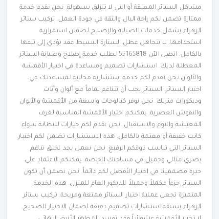
مشاكل الستائر المعلقة أو التي لا تنزلق بسهولة. نحن نقدم خدمة
ممتازة تضمن لكم راحة البال والثقة في جودة العمل. تركيب ستائر
الزهراء يشمل خدمات الصيانة والإصلاح لضمان استمرارية
استخدامها. لا تتجاهل عطل الستارة البسيط فقد يؤدي إلى تلفها
بالكامل. اتصل الآن 55165818 لطلب خدمة إصلاح وصيانة الستائر
المعطلة لديك. استشارات تصميم ومساعدة في اختيار الأقمشة
والألوان نحن نقدم لكم خدمة استشارية مجانية لمساعدتك في
اختيار الستائر. الستائر يجب أن تتناغم تماماً مع ألوان وأثاث
وديكورات منزلك. نحن نوفر كتالوجات واسعة من الأقمشة والألوان
والنقوش العصرية. يمكنكم اختيار الأقمشة المناسبة لغرف
المعيشة والنوم والاستقبال. نحن نقدم لكم خيارات للبطانة سواء
كانت خفيفة أو معتمة بالكامل. هذه الاستشارات تضمن لكم اختيار
الستائر التي تناسب ذوقكم الرفيع. نحن نعمل بجد لخلق تناغم
بصري مثالي وجميل في مساحتك الخاصة. يمكنكم الاعتماد على
خبرة مصممينا في اختيار الأفضل لكم دائماً. نحن نضمن أن تكون
الستائر جزءاً مكملاً وجميلاً للديكور العام للمنزل. هذه الخدمة
المتميزة تجعل عملية اختيار الستائر ممتعة ومريحة. تركيب ستائر
الزهراء يسبقه استشارات تصميم دقيقة لضمان الاختيار الصحيح.
لا تختار الأقمشة عشوائياً فقد تفسد المظهر الأنيق النهائي