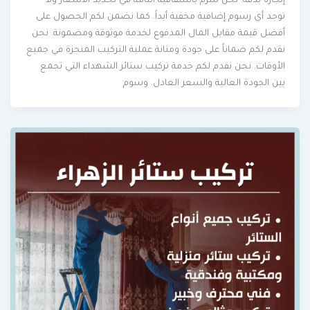
إنجازه بدقة. نحن نلتزم بالشفافية التامة في تحديد الأسعار ولا
توجد أي رسوم إضافية مخفية أبداً. كما نضمن لكم الحصول على
أفضل قيمة مقابل المال المدفوع لخدمة موثوقة ومضمونة. نحن
نقدم لكم ضماناً على جودة ومتانة عملية التركيب المنجزة في جميع
الأوقات. نحن نقدم لكم خدمة تركيب ستائر الشهداء التي تجمع
بين الجودة العالية والسعر العادل. وسوم