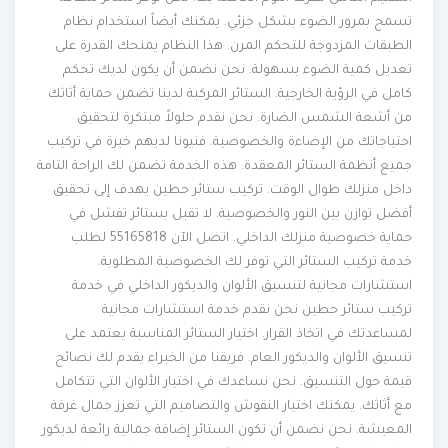
تسمح بمرور الضوء بشكل جزئي. يمكنك أيضاً استخدام نظام
الطبقات المزدوجة للتحكم المرن. هذا النظام يمنحك القدرة على
تعديل كمية الضوء بسهولة. نحن نضمن أن يكون لديك تحكم
كامل في الرؤية الخارجية. الستائر المركبة لدينا تضمن حماية أثاثك
من أشعة الشمس الضارة. نحن نقدم حلولاً مبتكرة لتحقيق
احتياجاتك من الإضاءة والخصوصية. فنيونا لديهم خبرة في تركيب
جميع أنظمة الستائر المعقدة. هذه الخدمة تضمن لك الراحة التامة
داخل منزلك طوال الوقت. تركيب ستائر حطين يهدف إلى تحقيق
أفضل توازن بين النور والخصوصية. لا تقبل بستائر تفشل في
حماية خصوصية منزلك الداخلي. اتصل الآن 55165818 لطلب
خدمة تركيب الستائر التي توفر لك الخصوصية المطلوبة.
استشارات مجانية لتنسيق الألوان والديكور الداخلي في خدمة
تركيب ستائر حطين نحن نقدم خدمة استشارات مجانية
لمساعدتك في اتخاذ القرار. اختيار الستائر المناسبة يعتمد على
تنسيق الألوان والديكور العام. فريقنا من الخبراء يقدم لك نصائح
قيمة حول التنسيق. نحن نساعدك في اختيار الألوان التي تتكامل
مع أثاثك. يمكنك اختيار النقوش والتصاميم التي تعزز جمال غرفة
المعيشة. نحن نضمن أن تكون الستائر إضافة جمالية رائعة لديكور