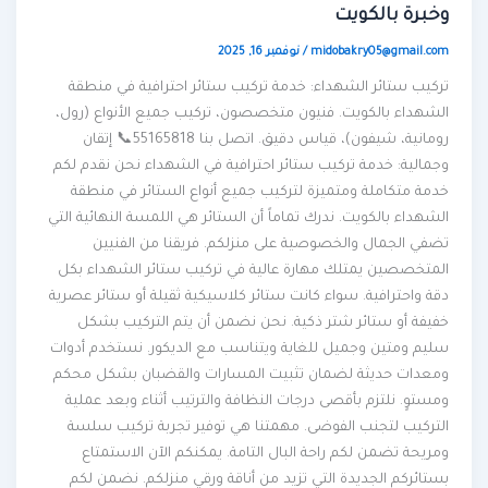
وخبرة بالكويت
midobakry05@gmail.com
/
نوفمبر 16, 2025
تركيب ستائر الشهداء: خدمة تركيب ستائر احترافية في منطقة
الشهداء بالكويت. فنيون متخصصون، تركيب جميع الأنواع (رول،
رومانية، شيفون)، قياس دقيق. اتصل بنا 55165818📞 إتقان
وجمالية: خدمة تركيب ستائر احترافية في الشهداء نحن نقدم لكم
خدمة متكاملة ومتميزة لتركيب جميع أنواع الستائر في منطقة
الشهداء بالكويت. ندرك تماماً أن الستائر هي اللمسة النهائية التي
تضفي الجمال والخصوصية على منزلكم. فريقنا من الفنيين
المتخصصين يمتلك مهارة عالية في تركيب ستائر الشهداء بكل
دقة واحترافية. سواء كانت ستائر كلاسيكية ثقيلة أو ستائر عصرية
خفيفة أو ستائر شتر ذكية. نحن نضمن أن يتم التركيب بشكل
سليم ومتين وجميل للغاية ويتناسب مع الديكور. نستخدم أدوات
ومعدات حديثة لضمان تثبيت المسارات والقضبان بشكل محكم
ومستوٍ. نلتزم بأقصى درجات النظافة والترتيب أثناء وبعد عملية
التركيب لتجنب الفوضى. مهمتنا هي توفير تجربة تركيب سلسة
ومريحة تضمن لكم راحة البال التامة. يمكنكم الآن الاستمتاع
بستائركم الجديدة التي تزيد من أناقة ورقي منزلكم. نضمن لكم