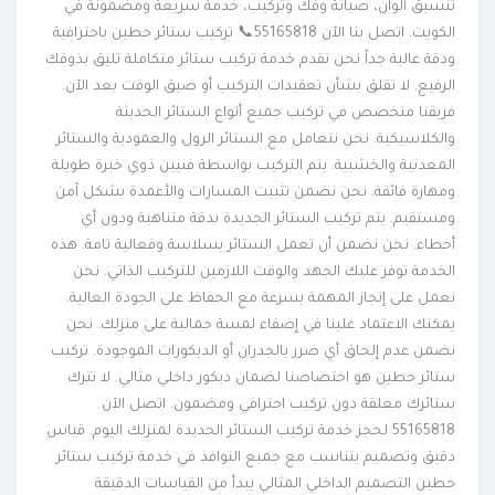
تنسيق ألوان، صيانة وفك وتركيب، خدمة سريعة ومضمونة في
الكويت. اتصل بنا الآن 55165818📞 تركيب ستائر حطين باحترافية
ودقة عالية جداً نحن نقدم خدمة تركيب ستائر متكاملة تليق بذوقك
الرفيع. لا تقلق بشأن تعقيدات التركيب أو ضيق الوقت بعد الآن.
فريقنا متخصص في تركيب جميع أنواع الستائر الحديثة
والكلاسيكية. نحن نتعامل مع الستائر الرول والعمودية والستائر
المعدنية والخشبية. يتم التركيب بواسطة فنيين ذوي خبرة طويلة
ومهارة فائقة. نحن نضمن تثبيت المسارات والأعمدة بشكل آمن
ومستقيم. يتم تركيب الستائر الجديدة بدقة متناهية ودون أي
أخطاء. نحن نضمن أن تعمل الستائر بسلاسة وفعالية تامة. هذه
الخدمة توفر عليك الجهد والوقت اللازمين للتركيب الذاتي. نحن
نعمل على إنجاز المهمة بسرعة مع الحفاظ على الجودة العالية.
يمكنك الاعتماد علينا في إضفاء لمسة جمالية على منزلك. نحن
نضمن عدم إلحاق أي ضرر بالجدران أو الديكورات الموجودة. تركيب
ستائر حطين هو اختصاصنا لضمان ديكور داخلي مثالي. لا تترك
ستائرك معلقة دون تركيب احترافي ومضمون. اتصل الآن
55165818 لحجز خدمة تركيب الستائر الجديدة لمنزلك اليوم. قياس
دقيق وتصميم يتناسب مع جميع النوافذ في خدمة تركيب ستائر
حطين التصميم الداخلي المثالي يبدأ من القياسات الدقيقة