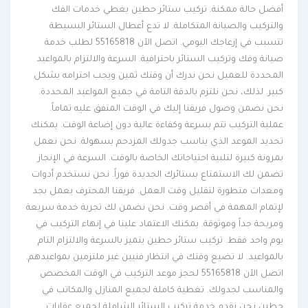
أفضل حالة ممكنة. تركيب ستائر حطين يغطي خدمات الفك
والتركيب والصيانة المتكاملة. لا تدع أعطال الستائر البسيطة
تتسبب في إزعاجك اليومي. اتصل الآن 55165818 لطلب خدمة
صيانة وفك وتركيب الستائر باحترافية. السرعة والالتزام بالمواعيد
المحددة للعميل نحن ندرك أن وقتك ثمين ويجب احترامه بشكل
كبير. لذلك، نحن نلتزم بالدقة التامة في جميع المواعيد المحددة.
نحن نضمن وصول فريقنا إليك في الوقت المتفق عليه تماماً.
عملية التركيب تتم بسرعة وكفاءة عالية دون إضاعة الوقت. يمكنك
تحديد الموعد الذي يناسب جدولك المزدحم بسهولة. نحن نعمل
بمرونة كبيرة لتلبية احتياجاتك الخاصة بالوقت. السرعة في الإنجاز
تضمن لك الاستمتاع بستائرك الجديدة فوراً. نحن نستخدم أدوات
ومعدات متطورة لتقليل وقت العمل. فريقنا المحترف يعمل بجد
لإتمام المهمة في أقصر وقت. نحن نضمن لك تجربة خدمة سريعة
ومريحة جداً وموثوقة. يمكنك الاعتماد علينا في إنهاء التركيب في
يوم واحد فقط. تركيب ستائر حطين يتميز بالسرعة والالتزام التام
بالمواعيد. لا تضيع وقتك في انتظار فنيين غير ملتزمين بمواعيدهم.
اتصل الآن 55165818 لحجز موعد التركيب في الوقت المخصص
والمناسب لجدولك. تغطية كاملة لجميع المنازل والمكاتب في
حطين نحن نقدم خدمة تركيب الستائر الشاملة لجميع عقارات