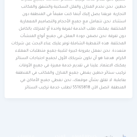
حطين. نحن نخدم المنازل والفلل السكنية والشقق والمكاتب
التجارية. فريقنا يصل إليك أينما كنت مقيماً في المنطقة دون
استثناء. نحن نتعامل مع جميع الأحجام والتصاميم المعمارية
المختلفة. يمكنك طلب الخدمة لغرفة واحدة أو لمنزلك بالكامل
دون تفرقة. نحن نضمن جودة العمل في جميع أنواع المنشآت
المختلفة. هذه التغطية الشاملة توفر عليك عناء البحث عن شركات
متعددة. نحن نعمل بمرونة كبيرة لتلبية جميع متطلبات العملاء
الكرام. هدفنا هو أن نكون شريكك الأول لجميع احتياجات الستائر.
يمكنك الاعتماد علينا في تقديم خدمة مميزة في جميع الأوقات.
تركيب ستائر حطين يغطي جميع المنازل والمكاتب في المنطقة
بفاعلية. لا تقلق بشأن موقعك، نحن نغطي جميع الأماكن في
المنطقة. اتصل الآن 55165818 لطلب خدمة تركيب الستائر
خريطة الموقع
المتجر
معلومات