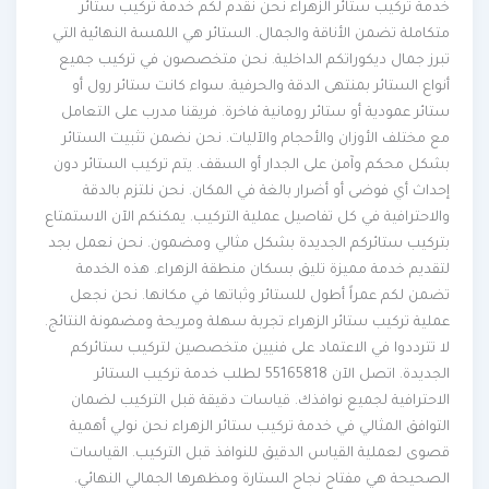
خدمة تركيب ستائر الزهراء نحن نقدم لكم خدمة تركيب ستائر
متكاملة تضمن الأناقة والجمال. الستائر هي اللمسة النهائية التي
تبرز جمال ديكوراتكم الداخلية. نحن متخصصون في تركيب جميع
أنواع الستائر بمنتهى الدقة والحرفية. سواء كانت ستائر رول أو
ستائر عمودية أو ستائر رومانية فاخرة. فريقنا مدرب على التعامل
مع مختلف الأوزان والأحجام والآليات. نحن نضمن تثبيت الستائر
بشكل محكم وآمن على الجدار أو السقف. يتم تركيب الستائر دون
إحداث أي فوضى أو أضرار بالغة في المكان. نحن نلتزم بالدقة
والاحترافية في كل تفاصيل عملية التركيب. يمكنكم الآن الاستمتاع
بتركيب ستائركم الجديدة بشكل مثالي ومضمون. نحن نعمل بجد
لتقديم خدمة مميزة تليق بسكان منطقة الزهراء. هذه الخدمة
تضمن لكم عمراً أطول للستائر وثباتها في مكانها. نحن نجعل
عملية تركيب ستائر الزهراء تجربة سهلة ومريحة ومضمونة النتائج.
لا تترددوا في الاعتماد على فنيين متخصصين لتركيب ستائركم
الجديدة. اتصل الآن 55165818 لطلب خدمة تركيب الستائر
الاحترافية لجميع نوافذك. قياسات دقيقة قبل التركيب لضمان
التوافق المثالي في خدمة تركيب ستائر الزهراء نحن نولي أهمية
قصوى لعملية القياس الدقيق للنوافذ قبل التركيب. القياسات
الصحيحة هي مفتاح نجاح الستارة ومظهرها الجمالي النهائي.