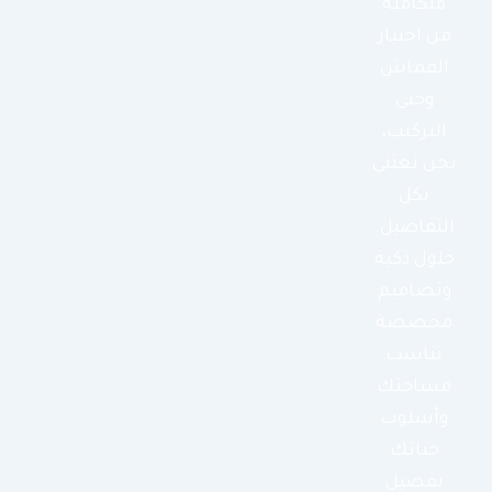
متكاملة
من اختيار
القماش
وحتى
التركيب،
نحن نعتني
بكل
التفاصيل.
حلول ذكية
وتصاميم
مخصصة
تناسب
مساحتك
وأسلوب
حياتك
تفصيل