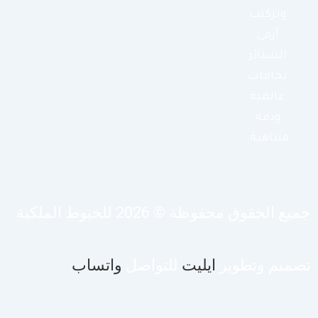
وتركيب
أرقى
الستائر
بخامات
عالمية
ودقة
متناهية.
يع الحقوق محفوظة © 2026 للخيوط الملكية
صميم وتطوير
ايليت
للتواصل
واتساب