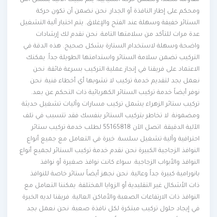
ومحكم على إطار النافذة أو الجدار. نحن نضمن أن تكون حركة
الستائر خفيفة وسهلة عند الفتح والإغلاق. يتم اختبار آلية التشغيل
عدة مرات للتأكد من سلامتها التامة. نحن نقدم لك إرشادات
واضحة وسهلة لاستخدام الستارة بشكل صحيح. هذه الدقة في
التركيب تضمن سلامة الستائر واستدامتها الطويلة جداً. يمكنك
الاعتماد على فريقنا في إنجاز عملية التركيب بسرعة فائقة. نحن
نعمل بجد لتقديم خدمة تركيب لا تشوبها أي أخطاء فنية. نحن
نوفر أيضاً خدمة تركيب الستائر الكهربائية ذات التحكم عن بعد.
تركيب ستائر الزهراء يشمل تركيب مسارات وآليات تشغيل حديثة
ومضمونة. لا تخاطر بتركيب الستائر بنفسك فقد تتسبب في تلف
الآلية الدقيقة. اتصل الآن 55165818 لطلب خدمة تركيب ستائر
احترافية وآلية تشغيل سلسة. خبرة في التعامل مع جميع أنواع
النوافذ الزجاجية الكبيرة نحن نقدم خدمة تركيب الستائر لجميع أنواع
النوافذ والأبواب الزجاجية. سواء كانت نوافذ صغيرة أو نوافذ
بانورامية كبيرة جداً وعالية. نحن نجهز أيضاً ستائر خاصة للنوافذ
ذات الأشكال غير التقليدية أو الزوايا المختلفة. يمكننا التعامل مع
النوافذ ذات الارتفاعات الصعبة والأماكن العالية. فريقنا لديه الخبرة
في إيجاد حلول تركيب مبتكرة لكل نافذة صعبة. نحن نعمل بجد