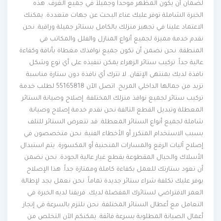
لضمان أن يكون المظهر موحداً وجميلاً في جميع الغرف. هذه
الخبرة الشاملة توفر عليك عناء البحث عن جهات متعددة. يمكنك
الاعتماد علينا في تجهيز منزلك بالكامل بستائر جميلة وراقية. نحن
نقدم خدمة مميزة لجميع أنواع المنازل والفلل والمكاتب في
المنطقة. نحن نضمن أن تكون جميع نوافذك مغطاة بأناقة وكفاءة
عالية جداً. تركيب ستائر الزهراء يمكن تنفيذه على أي نوع وشكل
نافذة لديك بمنتهى الإتقان. لا تترك أي نافذة دون ستارة مناسبة
تزيد من جمالها الداخلي المريح. اتصل الآن 55165818 لطلب خدمة
تركيب ستائر لجميع نوافذ منزلك المختلفة. إصلاح وصيانة الستائر
المعطلة وتبديل القطع التالفة نحن نقدم خدمة إصلاح وصيانة
شاملة لجميع أنواع الستائر المعطلة. قد تتعرض الستائر للتلف
بسبب الاستخدام المتكرر أو الأخطاء الفنية. نحن متخصصون في
إصلاح آليات الرفع والمسارات المنحنية أو المكسورة. يتم استبدال
الأسلاك والحبال المقطوعة بقطع غيار عالية الجودة. نحن نضمن
أن تعود ستارتك للعمل بكفاءة كاملة وممتازة جداً. هذا الإصلاح
يوفر عليك تكلفة شراء ستائر جديدة تماماً. نحن نعمل بجد لإطالة
العمر الافتراضي لستائرك المفضلة لديك. فريقنا لديه الخبرة في
التعامل مع أعطال الستائر المختلفة. نحن نلتزم بالسرعة في إنجاز
أعمال الصيانة المطلوبة بسرعة فائقة. يمكنكم الآن التخلص من