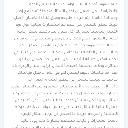
فريقنا يقوم بأخذ قياسات النوافذ والأبعاد بمنتهى الدقة
والاحترافية. نحن نضمن أن تكون الستائر متوافقة تماماً مع إطار
ومساحة النافذة. يتم مراعاة طبيعة وعمق النافذة لضمان أفضل
تثبيت ممكن للمسار. نحن نقدم لك استشارات مجانية حول نوع
المسار المناسب لستارتك. كل ستارة يتم تركيبها بشكل فردي
لضمان التناسق العام للمكان. نحن نلتزم باستخدام أدوات قياس
عالية الدقة وموثوقة جداً. هذا الاهتمام بالتفاصيل يضمن جمال
وثبات الستائر الخاصة بك بالكامل. يمكنك الاعتماد على خبرتنا في
تحديد أفضل طريقة للتركيب. نحن نعمل بجد لضمان أن تبدو
ستائرك وكأنها مصممة خصيصاً للمكان. تركيب ستائر الزهراء يتم
بعد أخذ قياسات دقيقة لضمان التوافق التام. لا تقبل بقياسات
تقريبية قد تسبب مشاكل في مظهر الستارة. اتصل الآن
55165818 لطلب زيارة لأخذ قياسات النوافذ وتركيب الستائر. تركيب
مسارات وآليات تشغيل حديثة وسهلة الاستخدام في خدمة تركيب
ستائر الزهراء نحن نعتبر أن جودة آلية التشغيل لا تقل أهمية عن
جمال الستارة. الستائر تعتمد على مسارات وآليات دقيقة لحركتها
السلسة والمريحة. فريقنا متخصص في تركيب ستائر الزهراء
بأحدث المسارات والآليات. نستخدم مسارات ذات جودة عالية
مقاومة للصدأ وتضمن حركة انسيابية. يتم تثبيت الآلية بشكل آمن