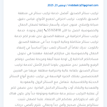
midobakry05@gmail.com
/
نوفمبر 23, 2025
تركيب ستائر الصديق: أفضل خدمة تركيب ستائر في منطقة
الصديق بالكويت. تركيب احترافي لجميع الأنواع، قياس دقيق،
صيانة وإصلاح، فنيون خبراء، وأسعار شفافة لضمان الجمال
والخصوصية. اتصل بنا الآن 55165818📞 إتقان وجودة: خدمة
تركيب ستائر احترافية في منطقة الصديق نحن نقدم لكم خدمة
تركيب ستائر متكاملة وعالية الجودة جداً في منطقة الصديق
بالكويت. ندرك تماماً أن الستائر تلعب دوراً أساسياً في إضفاء
الجمال والخصوصية على منازلكم الفخمة. مهمتنا هي تحويل
مساحاتكم الداخلية إلى لوحة فنية أنيقة ومريحة تعكس ذوقكم
الرفيع والمميز. نحن متميزون بكوننا الخيار الأمثل لخدمة تركيب
ستائر الصديق بكفاءة عالية واحترافية مطلقة. فريقنا من الفنيين
المتخصصين يمتلك الخبرة الواسعة في تركيب جميع أنواع الستائر
الحديثة والكلاسيكية. نتعامل مع الستائر الرول والعمودية
والمعدنية والبلاك آوت والستائر الدانتيل الفاخرة. نحن نضمن لكم
أن عملية التركيب ستتم بدقة متناهية وموثوقة جداً ولن يكون هناك
أي تلف لديكوراتكم. يمكنكم الآن الاعتماد علينا لضمان تثبيت
ستائركم بشكل صحيح وآمن جداً وجمالي. نلتزم بأقصى درجات