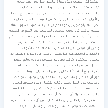
الفخمة التي تتطلب دقة ومهارة عاليتين جداً. نوفر أيضاً خدمة
تركيب ستائر للمكاتب الإدارية والشركات والمحلات التجارية
والعيادات الطبية المتخصصة. فريقنا قادر على التعامل مع الأحجام
والأوزان المختلفة للستائر وتركيبها في الارتفاعات العالية بأمان تام.
نحن نلتزم بالوصول إلى موقعكم في جميع مناطق الصديق لإتمام
عملية التركيب في الوقت المحدد والمناسب. هذا التنوع في الخدمة
يضمن أن تركيب ستائر الصديق هو الخيار الأمثل لجميع احتياجاتكم
السكنية والتجارية. أدوات ومعدات حديثة لتركيب آمن وسريع
وبدون أي فوضى نحن نعتمد على استخدام أحدث الأدوات
والمعدات المتخصصة جداً لضمان تركيب آمن وسريع ونظيف جداً
للستائر. نستخدم مثاقب كهربائية متقدمة ومزودة بمانع للغبار
لتقليل الفوضى الناتجة عن عملية الحفر والتثبيت. نوفر سلالم
وأدوات رفع آمنة جداً لضمان وصول الفنيين إلى الارتفاعات العالية
دون أي مخاطر أو مشاكل. يتم استخدام براغي ومثبتات قوية جداً
ومناسبة لنوع الجدار لضمان ثبات القضبان وعدم سقوط الستائر.
نحن نضمن أن تركيب ستائر الصديق يتم بأقصى درجات النظافة
والترتيب وعدم ترك أي مخلفات أو بقايا. هدفنا هو تسليمكم
الستائر مركبة بالكامل وفي حالة ممتازة دون أي حاجة للتنظيف بعد
الانتهاء. إصلاح وصيانة الستائر والقضبان ومسارات الحركة