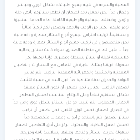
المهنية والسرعة في تلبية جميع طلباتكم بشكل فوري ومباشر
وفعال جداً. نحن نعمل بجد لضمان أن تظهر ستائركم بأبهى حلة
وتؤدي وظيفتها الجمالية والوظيفية الكاملة. هذه الخدمة المتميزة
توفر عليكم الكثير من الوقت والجهد وتضمن لكم تركيباً مثالياً
ومستقيماً. تركيب احترافي لجميع أنواع الستائر بمهارة ودقة عالية
نحن متخصصون في تركيب جميع أنواع الستائر بمهارة ودقة عالية
جداً لا مثيل لها في منطقة الصديق. سواء كانت ستائر إيطالية
كلاسيكية ثقيلة أو ستائر بسيطة وعصرية، فإننا نركبها بكل
سهولة. فريقنا يمتلك الخبرة في التعامل مع المسارات والقضبان
المعدنية والخشبية والكهربائية المعقدة التركيب. يتم قياس
النوافذ والجدران بدقة متناهية جداً قبل البدء في عملية التثبيت
لضمان التركيب المثالي. نحن نضمن أن تكون الستائر معلقة
بشكل مستقيم تماماً وعلى الارتفاع المناسب لضمان المظهر
الجمالي المطلوب. يتم تثبيت حوامل الستائر بشكل قوي وآمن جداً
في الجدران لضمان تحمل الوزن الثقيل. نحن نضمن أن تركيب
ستائر الصديق يتم باستخدام أدوات ومعدات متخصصة جداً
تضمن العمل النظيف والمحترف. نركز على أدق التفاصيل لضمان
سهولة تحريك الستائر وفتحها وغلقها بسلاسة تامة ومريحة.