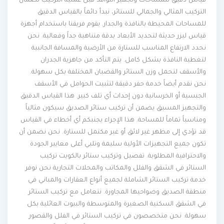
قياس دقيق للمساحات وتجهيز النوافذ قبل عملية التركيب لضمان
التركيب المثالي والجمالي للستائر، نبدأ دائماً بالقياس الدقيق
للمساحات المحيطة بالنافذة والجدار. يقوم فريقنا باستخدام أجهزة
قياس ليزر حديثة لتحديد الأبعاد بدقة متناهية جداً وفعالية. نحن
نحدد الارتفاع المناسب للستارة من الأرضية والمسافة الجانبية
لتغطية النافذة بشكل كامل. يتم التأكد من جاهزية الجدران
والأسقف لتحمل وزن الستائر والقضبان المختلفة بكل سهولة.
نحن نقدم أيضاً خدمة حفر دقيقة لتثبيت الحوامل في الأسقف
الجبسية أو الخرسانية دون إحداث أي تلف كبير. هذا القياس الدقيق
والتجهيز المسبق يضمن أن تركيب ستائر الصديق سيكون مثالياً
ومناسباً تماماً للمساحة. هذا الإجراء يجنبكم أي أخطاء في القياس
قد تؤدي إلى مظهر غير لائق أو غير مكتمل للستارة. نحن نضمن أن
تكون جميع التجهيزات الأولية سليمة وتلبي أعلى معايير الجودة
والاحترافية المطلوبة. تفصيل وتركيب ستائر بالكويت تركيب
الستائر في الشقق والفلل والمكاتب والمحلات التجارية نحن نوفر
خدمة تركيب الستائر الشاملة لجميع أنواع العقارات والمباني في
منطقة الصديق وضواحيها المجاورة. نتعامل مع تركيب الستائر
في الشقق السكنية الصغيرة والمتوسطة والبيوت العائلية بكل
سهولة. نحن متخصصون في تركيب الستائر في الفلل والقصور