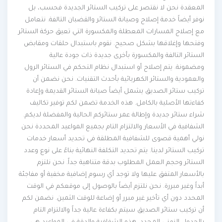
المعقدة نحن لا نقتصر على تركيب الستائر الجديدة فحسب، بل
نوفر أيضاً خدمة إصلاح وصيانة الستائر والقضبان التالفة. نتعامل
مع إصلاح المسارات المعطلة والمكسورة التي تعيق حركة الستائر
وفتحها وإغلاقها بشكل صحيح. نقوم باستبدال حلقات ومقابض
الستائر التالفة والمكسورة بأخرى جديدة ذات جودة عالية
ومضمونة. يتم إصلاح أو استبدال نظام التحكم في الستائر الرول
والعمودية والستائر الكهربائية بأحدث التقنيات. نحن نضمن أن
تركيب ستائر الصديق يشمل أيضاً صيانة الستائر القديمة وإعادة
كفاءتها الأصلية بالكامل. هذه الخدمة تضمن لكم توفير تكاليف
شراء ستائر جديدة وإطالة عمر ستائركم الحالية والمفضلة لديكم.
الشفافية في الأسعار والالتزام التام بجميع المواعيد المحددة نحن
نولي أهمية قصوى للشفافية المطلقة في تحديد أسعار خدمات
تركيب الستائر لدينا. يتم تحديد التكلفة النهائية بناءً على نوع وعدد
الستائر وحجم العمل المطلوب بدقة متناهية جداً. نحن نلتزم
بالأسعار المتفق عليها ولا توجد أي رسوم إضافية مخفية أو مفاجئة
أبداً وغير مبررة. نحن نلتزم أيضاً بالوصول إلى موقعكم في الوقت
المحدد دون أي تأخير غير مبرر أو إضاعة للوقت الثمين. نضمن لكم
أن تركيب ستائر الصديق سيتم بكفاءة عالية جداً والالتزام التام