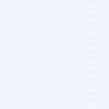
وحتى
التركيب،
نحن نعتني
بكل
التفاصيل.
حلول ذكية
وتصاميم
مخصصة
تناسب
مساحتك
وأسلوب
حياتك
تفصيل
وتركيب
أرقى