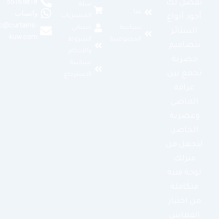
55165818
نفصل لك
سلة
عنا
واتساب
المشتريات
أجود أنواع
info@curtains-
سياسة
حسابي
الستائر
kuw.com
الخصوصية
الشروط
بتصاميم
والأحكام
حصرية
سياسة
تجمع بين
الاسترجاع
عراقة
الماضي
وعصرية
الحاضر،
لتجعل من
منزلك
لوحة فنية
متكاملة
من اختيار
القماش