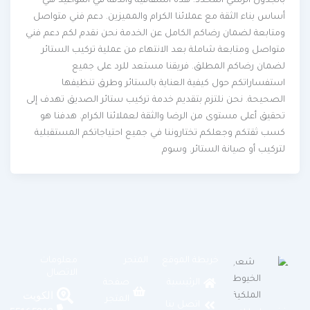
بالجدول الزمني المحدد. هذه الشفافية والدقة في المواعيد هي
أساس بناء الثقة مع عملائنا الكرام والمميزين. دعم فني متواصل
ومتابعة لضمان رضاكم الكامل عن الخدمة نحن نقدم لكم دعم فني
متواصل ومتابعة شاملة بعد الانتهاء من عملية تركيب الستائر
لضمان رضاكم المطلق. فريقنا مستعد للرد على جميع
استفساراتكم حول كيفية العناية بالستائر وطرق تنظيفها
الصحيحة. نحن نلتزم بتقديم خدمة تركيب ستائر الصديق تهدف إلى
تحقيق أعلى مستوى من الرضا والثقة لعملائنا الكرام. هدفنا هو
كسب ثقتكم وجعلكم تختاروننا في جميع احتياجاتكم المستقبلية
لتركيب أو صيانة الستائر. وسوم
خريطة الموقع
المتجر
معلومات
الاتصال
الرئيسية
صفحة
الكويت
المتجر
اتصل بنا