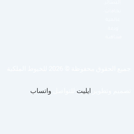
الستائر
بخامات
عالمية
ودقة
متناهية.
يع الحقوق محفوظة © 2026 للخيوط الملكية
صميم وتطوير
ايليت
للتواصل
واتساب