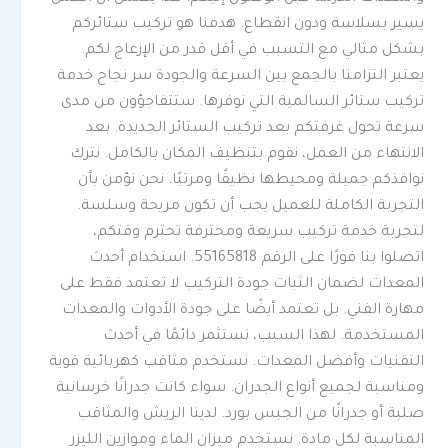
يسير بسلاسة ودون انقطاع. هدفنا هو تركيب ستائركم
بشكل مثالي مع التسبب في أقل قدر من الإزعاج لكم.
يعتبر التزامنا بالجمع بين السرعة والجودة سر نجاح خدمة
تركيب ستائر السالمية التي نوفرها. ستتفاجؤون من مدى
سرعة تحول غرفتكم بعد تركيب الستائر الجديدة. بعد
الانتهاء من العمل، نقوم بتنظيف المكان بالكامل. نترك
نوافذكم جميلة ومحيطها نظيفًا ومرتبًا. نحن نؤمن بأن
التجربة الكاملة للعميل يجب أن تكون مريحة وسلسة.
لتجربة خدمة تركيب سريعة ومحترفة تحترم وقتكم،
اتصلوا بنا فورًا على الرقم 55165818. استخدام أحدث
المعدات لضمان الثبات جودة التركيب لا تعتمد فقط على
مهارة الفني. بل تعتمد أيضًا على جودة الأدوات والمعدات
المستخدمة. لهذا السبب، نستثمر دائمًا في أحدث
التقنيات وأفضل المعدات. نستخدم مثاقب كهربائية قوية
ومناسبة لجميع أنواع الجدران. سواء كانت جدرانًا خرسانية
صلبة أو جدرانًا من الجبس بورد. لدينا الريش والمثاقب
المناسبة لكل مادة. نستخدم ميزان الماء وموازين الليزر