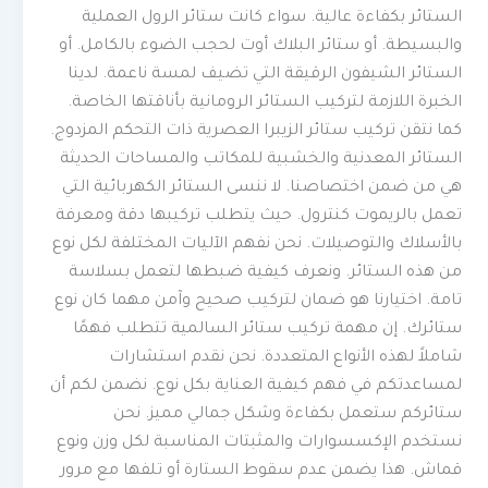
الستائر بكفاءة عالية. سواء كانت ستائر الرول العملية
والبسيطة. أو ستائر البلاك أوت لحجب الضوء بالكامل. أو
الستائر الشيفون الرقيقة التي تضيف لمسة ناعمة. لدينا
الخبرة اللازمة لتركيب الستائر الرومانية بأناقتها الخاصة.
كما نتقن تركيب ستائر الزيبرا العصرية ذات التحكم المزدوج.
الستائر المعدنية والخشبية للمكاتب والمساحات الحديثة
هي من ضمن اختصاصنا. لا ننسى الستائر الكهربائية التي
تعمل بالريموت كنترول. حيث يتطلب تركيبها دقة ومعرفة
بالأسلاك والتوصيلات. نحن نفهم الآليات المختلفة لكل نوع
من هذه الستائر. ونعرف كيفية ضبطها لتعمل بسلاسة
تامة. اختيارنا هو ضمان لتركيب صحيح وآمن مهما كان نوع
ستائرك. إن مهمة تركيب ستائر السالمية تتطلب فهمًا
شاملاً لهذه الأنواع المتعددة. نحن نقدم استشارات
لمساعدتكم في فهم كيفية العناية بكل نوع. نضمن لكم أن
ستائركم ستعمل بكفاءة وشكل جمالي مميز. نحن
نستخدم الإكسسوارات والمثبتات المناسبة لكل وزن ونوع
قماش. هذا يضمن عدم سقوط الستارة أو تلفها مع مرور