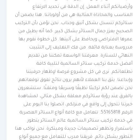
وأرضياتكم أثناء العمل. إن الدقة في تحديد الارتفاع
المناسب والمحاذاة المثالية هي من أولوياتنا. هذا يضمن أن
ستائركم تنسدل بشكل أنيق وجذاب. نحن نؤمن بأن التركيب
الصحيح يعزز جمال الستائر بشكل كبير. كما أنه يطيل من
عمرها الافتراضي ويحافظ على آليتها. كل خطوة نقوم بها
مدروسة بعناية فائقة. من فك التغليف إلى التثبيت
النهائي للستارة. معرفتنا الواسعة تمكننا من تقديم
أفضل خدمة تركيب ستائر السالمية لتلبية كافة
تطلعاتكم. نرى في كل مشروع فرصة لإظهار حرفيتنا
وإبداعنا. يثق بنا العملاء لأنهم يرون نتائج تفوق توقعاتهم.
نحن نضمن لكم تركيبًا نظيفًا وسريعًا ومتقنًا. ستشعرون
بالفرق عند رؤية ستائركم معلقة بشكل مثالي. لمشاهدة
خبرتنا تتحول إلى واقع في منزلكم، اتصلوا بنا اليوم على
الرقم 55165818. نتعامل مع كافة أنواع الستائر العصرية
في خدمة تركيب ستائر السالمية عالم الستائر يتطور
باستمرار وتظهر تصميمات جديدة ومبتكرة. نحن نواكب هذا
التطور بشكل دائم. فريقنا مدرب للتعامل مع جميع أنواع