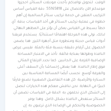
الوقت. لتحويل نوافذكم بأحدث موديلات الستائر، احجزوا
موعدكم الآن بالاتصال على 55165818. دقة القياس أساس
التركيب المتقن في خدمة تركيب ستائر السالمية إن أهم
خطوة في عملية تركيب الستائر هي أخذ القياسات بدقة. أي
خطأ بسيط في القياس يمكن أن يؤثر على المظهر النهائي.
لذلك، نولي هذه المرحلة اهتمامًا استثنائيًا. يستخدم فريقنا
أدوات قياس حديثة ومتطورة مثل أجهزة الليزر. هذا يضمن
الحصول على أرقام دقيقة بنسبة مئة بالمئة. نقيس عرض
النافذة وطولها بعناية فائقة. نأخذ في الاعتبار المساحة
الإضافية اللازمة على الجانبين. كما نحدد الارتفاع المثالي
فوق إطار النافذة. هذا يعطي إحساسًا بأن السقف أعلى
والغرفة أوسع. نحسب أيضًا المسافة المناسبة بين
الستارة والأرضية. كل هذه التفاصيل الصغيرة تصنع فارقًا
كبيرًا في النهاية. نحن نناقش معكم هذه الخيارات لنصل
إلى الشكل الذي تحلمون به. الدقة في القياسات تضمن أن
الستائر ستغطي النافذة بشكل كامل. وهذا يوفر
الخصوصية والتحكم في الإضاءة الذي ترغبون به. إن