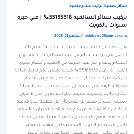
,
ستائر معدنية
تركيب ستائر مكتبية
تركيب ستائر السالمية 55165818📞 | فني خبرة
سنوات بالكويت
midobakry05@gmail.com
/
سبتمبر 21, 2025
هل تبحث عن خدمة تركيب ستائر السالمية؟ نقدم لك
أفضل فني تركيب ستائر في السالمية لتركيب كافة أنواع
الستائر بدقة واحترافية. سرعة في التنفيذ وأسعار مميزة.
اتصل الآن على 55165818📞 خبرتنا تضمن لكم تركيبًا مثاليًا
في خدمة تركيب ستائر السالمية نحن نضع بين أيديكم
سنوات طويلة من الخبرة في عالم الستائر. فريقنا يمتلك
مهارة عالية ومعرفة عميقة بكل التفاصيل. نحن لا نقوم
بتثبيت الستائر فقط. بل نضمن أن كل قطعة تبدو كتحفة
فنية في مكانها. نتعامل مع جميع أنواع الجدران والأسقف
المختلفة. نفهم طبيعة كل مادة وكيفية التعامل معها
بأمان. نستخدم الأدوات المناسبة لكل مهمة لضمان
الثبات الكامل. يحرص الفنيون لدينا على حماية أثاثكم