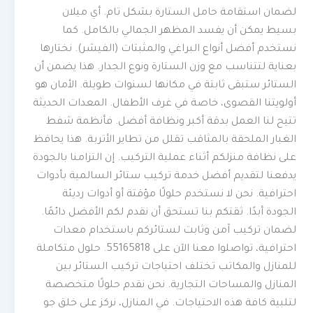
لضمان استقامة حامل الستارة بشكل تام. أي ميلان
بسيط يمكن أن يفسد المظهر الجمالي بالكامل. كما
نستخدم أفضل أنواع البراغي والمثبتات (الفيشر). نختارها
بعناية لتتناسب مع وزن الستارة ونوع الجدار. هذا يضمن أن
الستائر ستبقى ثابتة في مكانها لسنوات طويلة. الأمان هو
أولويتنا القصوى، خاصة في غرف الأطفال. المعدات الحديثة
تتيح لنا العمل بدقة أكبر ونظافة أفضل. فأنظمة شفط
الغبار الملحقة بالمثاقب تقلل من تطاير الأتربة. هذا يحافظ
على نظافة منزلكم أثناء عملية التركيب. إن التزامنا بالجودة
يدفعنا لتقديم أفضل خدمة تركيب ستائر السالمية بأدوات
احترافية. نحن لا نستخدم حلولًا مؤقتة أو أدوات رديئة
الجودة أبدًا. ثقتكم بنا تستحق أن نقدم لكم الأفضل دائمًا.
لضمان تركيب آمن وثابت لستائركم باستخدام معدات
احترافية، تواصلوا معنا الآن على 55165818. حلول متكاملة
للمنازل والمكاتب تختلف احتياجات تركيب الستائر بين
المنازل والمساحات التجارية. نحن نقدم حلولًا متخصصة
لتلبية كافة هذه الاحتياجات. في المنازل، نركز على خلق جو