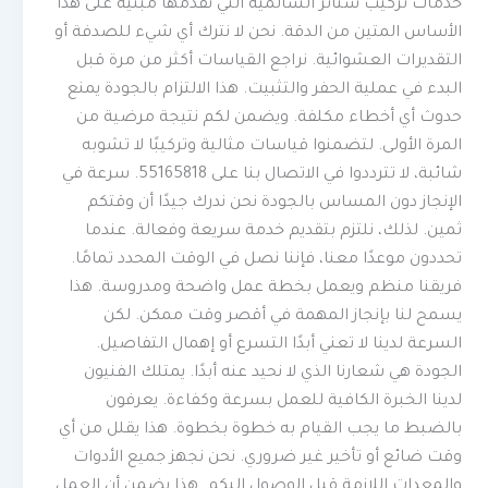
خدمات تركيب ستائر السالمية التي نقدمها مبنية على هذا
الأساس المتين من الدقة. نحن لا نترك أي شيء للصدفة أو
التقديرات العشوائية. نراجع القياسات أكثر من مرة قبل
البدء في عملية الحفر والتثبيت. هذا الالتزام بالجودة يمنع
حدوث أي أخطاء مكلفة. ويضمن لكم نتيجة مرضية من
المرة الأولى. لتضمنوا قياسات مثالية وتركيبًا لا تشوبه
شائبة، لا تترددوا في الاتصال بنا على 55165818. سرعة في
الإنجاز دون المساس بالجودة نحن ندرك جيدًا أن وقتكم
ثمين. لذلك، نلتزم بتقديم خدمة سريعة وفعالة. عندما
تحددون موعدًا معنا، فإننا نصل في الوقت المحدد تمامًا.
فريقنا منظم ويعمل بخطة عمل واضحة ومدروسة. هذا
يسمح لنا بإنجاز المهمة في أقصر وقت ممكن. لكن
السرعة لدينا لا تعني أبدًا التسرع أو إهمال التفاصيل.
الجودة هي شعارنا الذي لا نحيد عنه أبدًا. يمتلك الفنيون
لدينا الخبرة الكافية للعمل بسرعة وكفاءة. يعرفون
بالضبط ما يجب القيام به خطوة بخطوة. هذا يقلل من أي
وقت ضائع أو تأخير غير ضروري. نحن نجهز جميع الأدوات
والمعدات اللازمة قبل الوصول إليكم. هذا يضمن أن العمل