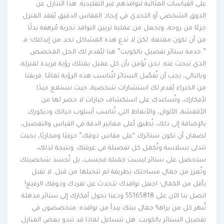
على القياسات المثالية لنوافذهم غير التقليدية. هذا التنازل عن
الذوق الشخصي أو التحدي في إيجاد المقاس الدقيق يُفقد المنزل
جزءًا من روحه، ويجعل من عملية تزيين النوافذ تجربة مُرهقة بدلًا
من أن تكون ممتعة. لكن لا تدع هذه المشاكل تحد من إبداعك؛ فـ
” خدمة ستائر تفصيل بالكويت” هنا ليُقدم لك الحل المخصص
الذي تبحث عنه. نحن نُؤمن بأن كل عميل يمتلك رؤية فريدة لمنزله،
وبالتالي، يجب أن تُفصّل الستائر لتُناسب هذه الرؤية تمامًا. فريقنا
من الخبراء يُقدم لك استشارات شخصية، حيث نستمع جيدًا
لأفكارك، ونُساعدك على استكشاف خيارات لا حصر لها من
الأقمشة، الألوان، والأنماط التي تُناسب أسلوب حياتك وديكورك.
بالإضافة إلى ذلك، نُطبق أعلى معايير الدقة في القياس والتفصيل،
لضمان أن تكون ستائرك “على مقاس ذوقك” حرفيًا ومجازيًا، بحيث
تتدلى بسلاسة وتُكمل كل تفصيلة في غرفتك. ونتيجة لذلك،
ستحصل على ستائر ليست جميلة فحسب، بل تُجسد شخصيتك
وتُعزز من جمال مساحتك بطريقة لم تتخيلها من قبل. لا تقبل
بأقل من الكمال؛ اجعل نوافذك تتحدث عن تفردك وذوقك الرفيع!
اتصل بنا الآن على 55165818 ودعنا نحول أفكارك إلى ستائر مذهلة
تُبهر كل من يراها! جمال بيتك يبدأ من نوافذه: متخصصون في
تفصيل الستائر بالكويت. هل تتساءل لماذا قد تبدو بعض المنازل