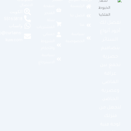
خريطة الموقع
المتجر
معلومات
الاتصال
الرئيسية
صفحة
الكويت
المتجر
اتصل بنا
55165818
سلة
نفصل لك
عنا
واتساب
المشتريات
أجود أنواع
info@curtains-
سياسة
حسابي
الستائر
kuw.com
الخصوصية
الشروط
بتصاميم
والأحكام
سياسة
حصرية
الاسترجاع
تجمع بين
عراقة
الماضي
وعصرية
الحاضر،
لتجعل من
منزلك
لوحة فنية