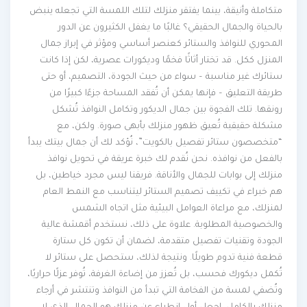
متكاملة وأنيقة، بينما يفتقر منزلك لتلك اللمسة التي تجعله ينبض
بالحياة والجمال الحقيقي؟ غالبًا ما يغفل الكثيرون عن الدور
المحوري للنوافذ والستائر كعنصر أساسي ومؤثر في إبراز جمال
المنزل ككل. قد تختار أثاثًا فخمًا وديكورات عصرية، لكن إذا كانت
ستائرك غير مناسبة – سواء من حيث الجودة، التصميم، أو حتى
طريقة التعليق – فإنها يمكن أن تُفقد المساحة جزءًا كبيرًا من
رونقها. تلك الفجوة بين جمال الديكور وتكامل النوافذ تُشكل
مشكلة حقيقية تُعيق ظهور منزلك بأبهى صورة. ولكن، مع
“متخصصون ستائر تفصيل بالكويت”، نُؤكد لك أن جمال بيتك يبدأ
بالفعل من نوافذه. نحن نُقدم لك خبرة عريقة في تحويل نوافذ
منزلك إلى بوابات للجمال والأناقة. فريقنا ليس مجرد خياطين، بل
هم خبراء في تكييف تصميم الستائر ليتناسب مع النمط العام
لمنزلك، مع مراعاة العوامل البيئية مثل اتجاه الشمس
والخصوصية المطلوبة. علاوة على ذلك، نستخدم أقمشة عالية
الجودة وتقنيات تفصيل متقدمة، لضمان أن تكون كل ستارة
قطعة فنية تدوم طويلًا. ونتيجة لذلك، ستحصل على ستائر لا
تُكمل ديكورك فحسب، بل تُعزز من إضاءة الغرفة، تُوفر عزلًا حراريًا،
وتُضفي لمسة من الفخامة التي تبدأ من النوافذ وتنتشر في أرجاء