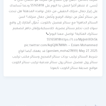
منزلك بالكامل. اجعل أول انطباع عن منزلك هو الجمال الذي لا
يُنسى. لا تنتظر أكثر! اتصل بنا اليوم على 55165818 ودعنا نُساعدك
على إبراز جمال منزلك الحقيقي من خلال نوافذه المذهلة! هل تبحث
عن ستائر تُعبّر عن ذوقك الرفيع وتُكمل جمال منزلك؟ انسَ
الستائر الجاهزة! مع ستائر تفصيل بالكويت، نُحوّل أفكارك إلى واقع.
سواء كنت تحلم بستائر عصرية، كلاسيكية،وإتقان.جاهز لتصميم
ستائرك المثالية؟ تواصل معنا اليوم!📞
55165818https://t.co/MpJmh90hSk
pic.twitter.com/AqlGJW7MWh — Eslam Mohammed
(@eslam_moha27899) May 27, 2025 قد يهمك أيضا انواع
شريط الستائر تركيب بردات ستائر الضجيج وستائر مكتب تركيب
ستائر رول تفصيل ستائر رول ستائر فندقية تركيب ستائر الكويت
مواقع صديقة ستائر الكويت تابعونا