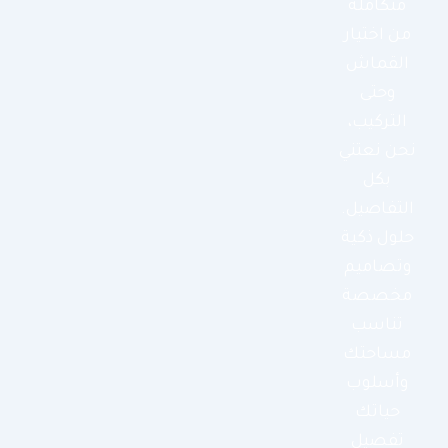
متكاملة
من اختيار
القماش
وحتى
التركيب،
نحن نعتني
بكل
التفاصيل.
حلول ذكية
وتصاميم
مخصصة
تناسب
مساحتك
وأسلوب
حياتك
تفصيل