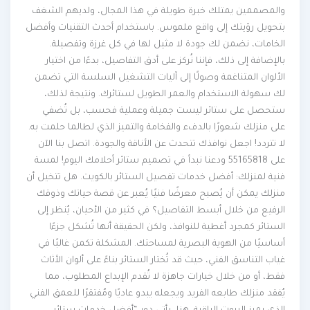
والمصممين يمتلك خبرة طويلة في هذا المجال، ولديهم الشغف
بتحويل رؤيتك إلى واقع ملموس. باستخدام أحدث التقنيات وأفضل
الخامات، نضمن لك جودة لا مثيل لها في كل غرزة وتفصيلة.
بالإضافة إلى ذلك، فإننا نُركز على أدق التفاصيل، بدءًا من اختيار
الألوان المتناغمة وصولًا إلى آليات التشغيل السلسة التي تضمن
لك سهولة الاستخدام والعمر الطويل لستائرك. ونتيجة لذلك،
ستحصل على ستائر ليست جميلة وعملية فحسب، بل تُضفي
على منزلك شعورًا بالدفء والفخامة والتميز الذي لطالما حلمت به.
لا تتردد! اجعل نوافذك تتحدث عن الأناقة والجودة. اتصل بنا الآن
على 55165818 ودعنا نبدأ في تصميم ستائر أحلامك اليوم! لمسة
فنية لمنزلك: أفضل خدمات تفصيل الستائر بالكويت. هل تتخيل أن
منزلك يمكن أن يُصبح معرضًا فنيًا يُعبر عن قصة حياتك وذوقك
الرفيع من خلال أبسط التفاصيل؟ في كثير من الأحيان، يُنظر إلى
الستائر كمجرد أغطية للنوافذ، ولكن الحقيقة أنها تُشكل جزءًا
أساسيًا من الهوية البصرية لمساحتك. المشكلة تكمن غالبًا في
غياب التناسق الفني، حيث قد تُختار الستائر بناءً على ألوان الأثاث
فقط، أو من خلال خيارات جاهزة لا تُقدم الإبداع المطلوب، مما
يُفقد منزلك طابعه الفريد ويجعله يبدو عاديًا ومُفتقرًا للعمق الفني