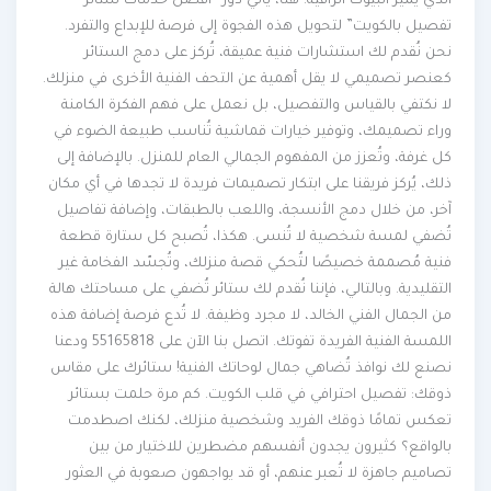
الذي يميز البيوت الراقية. هنا، يأتي دور “أفضل خدمات ستائر
تفصيل بالكويت” لتحويل هذه الفجوة إلى فرصة للإبداع والتفرد.
نحن نُقدم لك استشارات فنية عميقة، تُركز على دمج الستائر
كعنصر تصميمي لا يقل أهمية عن التحف الفنية الأخرى في منزلك.
لا نكتفي بالقياس والتفصيل، بل نعمل على فهم الفكرة الكامنة
وراء تصميمك، وتوفير خيارات قماشية تُناسب طبيعة الضوء في
كل غرفة، وتُعزز من المفهوم الجمالي العام للمنزل. بالإضافة إلى
ذلك، يُركز فريقنا على ابتكار تصميمات فريدة لا تجدها في أي مكان
آخر، من خلال دمج الأنسجة، واللعب بالطبقات، وإضافة تفاصيل
تُضفي لمسة شخصية لا تُنسى. هكذا، تُصبح كل ستارة قطعة
فنية مُصممة خصيصًا لتُحكي قصة منزلك، وتُجسّد الفخامة غير
التقليدية. وبالتالي، فإننا نُقدم لك ستائر تُضفي على مساحتك هالة
من الجمال الفني الخالد، لا مجرد وظيفة. لا تُدع فرصة إضافة هذه
اللمسة الفنية الفريدة تفوتك. اتصل بنا الآن على 55165818 ودعنا
نصنع لك نوافذ تُضاهي جمال لوحاتك الفنية! ستائرك على مقاس
ذوقك: تفصيل احترافي في قلب الكويت. كم مرة حلمت بستائر
تعكس تمامًا ذوقك الفريد وشخصية منزلك، لكنك اصطدمت
بالواقع؟ كثيرون يجدون أنفسهم مضطرين للاختيار من بين
تصاميم جاهزة لا تُعبر عنهم، أو قد يواجهون صعوبة في العثور