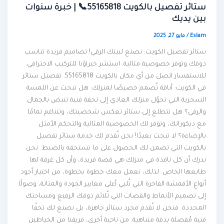
ستائر تفصيل بالكويت 55165818📞 | خبرة سنوات
بين يديك
Eslam
/
مايو 27, 2025
ستائر تفصيل الكويت: نصنع لبيتك الرقي! تصاميم فريدة تناسب
ذوقك وتوفر خصوصية مثالية. استشر خبراؤنا للتركيب الاحترافي.
للاستفسار اتصل من أي مكان بالكويت 55165818. تفصيل ستائر
في الكويت: أناقة تُصمم خصيصًا لمنزلك. هل تبحث عن اللمسة
السحرية التي تحوّل منزلك العادي إلى تحفة فنية تنبض بالجمال
والرقي؟ هل تتطلع إلى ستائر تعكس شخصيتك، وتتناغم تمامًا
مع ديكوراتك، وتوفر لك الخصوصية المثالية والتحكم الأمثل
بالإضاءة؟ لا تبحث بعيدًا! نحن نُقدم لك خدمة ستائر تفصيل
بالكويت التي تضمن لك الحصول على ما تستحقه بالضبط. نحن
ندرك أن كل نافذة في منزلك هي قصة فريدة، وأن كل غرفة لها
طابعها الخاص. لذلك، نعمل معك خطوة بخطوة، من اختيار أجود
أنواع الأقمشة الفاخرة التي تُلبي أعلى معايير الجودة والمتانة، وصولًا
إلى تصميم الأنماط والقصات التي تُلائم ذوقك الرفيع ومساحتك
المحددة. فنحن لا نُقدم مجرد ستائر جاهزة، بل نصنع لك تحفًا
فنية مُفصلة بدقة متناهية. من ناحية أخرى، فريقنا من الخياطين