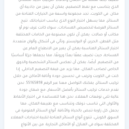
تضيف أيضًا لمسة من الجمال والدفء. التركيب الجيد للستائر،
الذي يتناسب مع نمط التصميم، يمكن أن يعزز من جاذبية أي
مكان. في الكويت، تجد مجموعة واسعة من الخيارات المتاحة من
الستائر، مما يسهل اختيار النوع الذي يناسب احتياجاتك. تتيح
الستائر الفرصة لتخصيص المساحات، سواء كانت غرف نوم أو
مكاتب أو صالات. يمكن أن تكون مصنوعة من الخامات المختلفة
مثل القطن، الحرير، أو البوليستر، وتأتي في أشكال وألوان متعددة.
اختيار الستائر المناسبة يمكن أن يغير من الانطباع العام عن
المساحة، حيث تضيف عمقًا بعدًا ورونقًا، مما يجعلها جزءًا أساسيًا
من التصميم. أيضًا، يمكن أن تعكس الستائر الشخصية والذوق
الخاص لصاحب المكان، مما يزيد من قيمة التصميم الداخلي. إذا
كنت في الكويت وترغب في تحسين جودة وأناقة الأماكن من خلال
تركيب الستائر، يمكنك التواصل معنا عبر الرقم 55165818. نحن
نقدم خدمات تركيب الستائر بأفضل الأسعار، مع ضمان جودة
عالية تلبي توقعات العملاء. نحن هنا للمساعدة في اختيار الأنماط
والألوان التي تناسب ذوقك وتتناسب مع طبيعة المكان، مما
يجعل كل زاوية تنبض بالحياة والأناقة. أنواع الستائر المتوفرة في
السوق الكويتي، تتنوع أنواع الستائر المتاحة لتلبية احتياجات العملاء
المختلفة سواء في المنازل أو الأماكن التجارية. من بين الأنواع