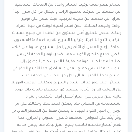
الستائر تعتبر خدمة تركيب الستائر واحدة من الخدمات الأساسية
التي نقدمها في شركتنا لتحقيق الراحة والجمال في كل منزل. تبدأ
المزايا التي نقدمها من سرعة التركيب، حيث نعمل على توفير
الوقت والجهد لعملائنا. نحن نفهم أهمية الوقت في حياة الأفراد
ولذلك نسعى لتحقيق أعلى مستوى من الكفاءة في جميع عمليات
التركيب. تتيح لنا خبرتنا وتركيبنا السريع تقديم خدمة متكاملة دون
الحاجة لإزعاج العميل أو التأخير في إنجاز المشروع. علاوة على ذلك،
نغطي جميع مناطق الكويت، مما يضمن توفير الخدمة لكل من
يطلبها مهما كانت موقعه. ففريقنا المدرب جاهز للوصول إلى
البيوت والمكاتب في جميع المدن والمناطق. هذا التوزيع الجغرافي
الواسع يجعلنا الخيار المثالي لكل من يبحث عن خدمة تركيب
الستائر، حيث نوفر ميزات الشحن السريع وعمليات التركيب الفورية.
من الجوانب البارزة الأخرى لخدمتنا هو استخدام خامات ذات جودة
عالية. نحن نحرص على اختيار أفضل أنواع الأقمشة والمواد
المستخدمة في الستائر، مما يضمن استدامتها وجمالها على مر
الزمن. إن اختيار المواد الجيدة لا يحسن فقط من المظهر العام، بل
يؤثر أيضًا على العوامل المختلفة كالعزل الصوتي والحراري. كما
نقدم أسعار مناسبة تناسب جميع الميزانيات، مما يجعل خدمة