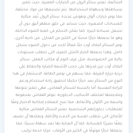
الشائعة، تعتبر ستائر الرول من الخيارات المميزة، حيث تتميز
ببساطتها وسهولة استخدامها. يتم تصنيعها من مواد مختلفة،
مما يوفر خيارات ألوان ونقوش عديدة. ستائر الرول تُعد مثالية
للمساحات الصغيرة، حيث تساعد في خلق مظهر أنيق دون أن
تشغل مساحة كبيرة. كما يمكن التحكم في كمية الضوء الداخلة،
وهو ما يجعلها خيارًا محببًا في الكثير من المنازل. من ناحية أخرى،
توفر الستائر البلاك آوت حلاً فعالاً للحد من دخول الضوء بشكل
كامل. وهذا يجعلها الخيار الأمثل للغرف التي تتطلب مستويات
عالية من الخصوصية، مثل غرف النوم أو مكاتب العمل. ستائر
البلاك آوت تبرز قدرتها على حجب الأشعة الضارة والحفاظ على
درجة حرارة الغرفة، مما يسهم في توفير الطاقة. الاستثمار في هذا
النوع من الستائر يعد خيارًا حكيمًا لتحقيق راحة استخدام ودعم
للراحة النفسية. أما بالنسبة للستائر القماش، فهي تتميز بتنوعها
وملاءمتها لمختلف الأساليب الديكورية. يتوفر القماش بمجموعة
واسعة من الألوان والأنماط، مما يتيح للعملاء إمكانية الاختيار وفقًا
لمتطلبات ديكوراتهم الشخصية. تعتبر الستائر القماش مثالية
للأماكن التي تتطلب لمسة من الدفء والأناقة، ويمكنها أن تضيف
عمقًا بصريًا للمساحة. كما أن العناية بها تعد سهلة نسبيًا، مما
يجعلها خيارًا موثوقًا في الكثير من الأوقات. مزايا خدمة تركيب