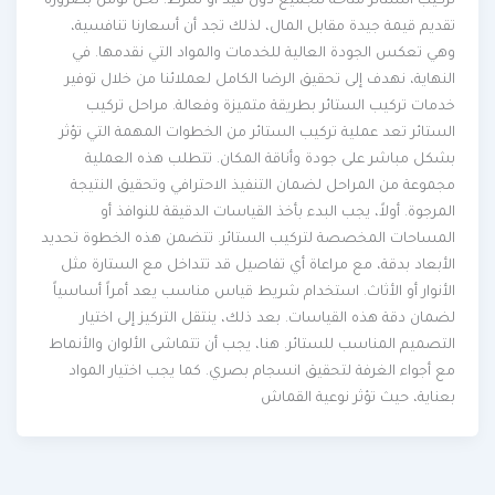
تركيب الستائر متاحة للجميع دون قيد أو شرط. نحن نؤمن بضرورة
تقديم قيمة جيدة مقابل المال، لذلك تجد أن أسعارنا تنافسية،
وهي تعكس الجودة العالية للخدمات والمواد التي نقدمها. في
النهاية، نهدف إلى تحقيق الرضا الكامل لعملائنا من خلال توفير
خدمات تركيب الستائر بطريقة متميزة وفعالة. مراحل تركيب
الستائر تعد عملية تركيب الستائر من الخطوات المهمة التي تؤثر
بشكل مباشر على جودة وأناقة المكان. تتطلب هذه العملية
مجموعة من المراحل لضمان التنفيذ الاحترافي وتحقيق النتيجة
المرجوة. أولاً، يجب البدء بأخذ القياسات الدقيقة للنوافذ أو
المساحات المخصصة لتركيب الستائر. تتضمن هذه الخطوة تحديد
الأبعاد بدقة، مع مراعاة أي تفاصيل قد تتداخل مع الستارة مثل
الأنوار أو الأثاث. استخدام شريط قياس مناسب يعد أمراً أساسياً
لضمان دقة هذه القياسات. بعد ذلك، ينتقل التركيز إلى اختيار
التصميم المناسب للستائر. هنا، يجب أن تتماشى الألوان والأنماط
مع أجواء الغرفة لتحقيق انسجام بصري. كما يجب اختيار المواد
بعناية، حيث تؤثر نوعية القماش