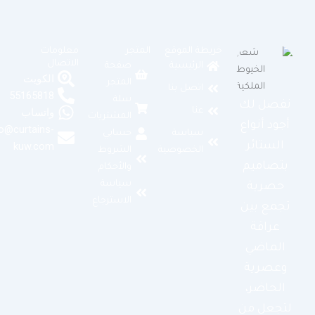
خريطة الموقع
المتجر
معلومات
الاتصال
الرئيسية
صفحة
الكويت
المتجر
اتصل بنا
55165818
سلة
نفصل لك
عنا
واتساب
المشتريات
أجود أنواع
info@curtains-
سياسة
حسابي
الستائر
kuw.com
الخصوصية
الشروط
بتصاميم
والأحكام
سياسة
حصرية
الاسترجاع
تجمع بين
عراقة
الماضي
وعصرية
الحاضر،
لتجعل من