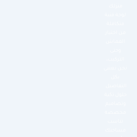
منزلك
لوحة فنية
متكاملة
من اختيار
القماش
وحتى
التركيب،
نحن نعتني
بكل
التفاصيل.
حلول ذكية
وتصاميم
مخصصة
تناسب
مساحتك