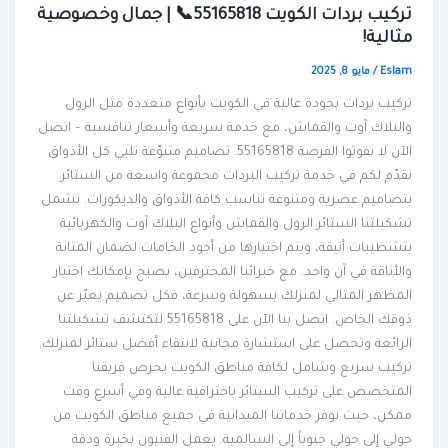
تركيب بردات الكويت 55165818📞 | جمال وخصوصية
مثالية!
Eslam
/
مايو 8, 2025
تركيب بردات بجودة عالية في الكويت بأنواع متعددة مثل الرول
والبلاك آوت والقماش، مع خدمة سريعة وأسعار تنافسية – اتصل
الآن لا تفوتوا الفرصة 55165818. تصاميم متنوّعة تلبي كل الأذواق
نقدّم لكم في خدمة تركيب البردات مجموعة واسعة من الستائر
بتصاميم عصرية ومتنوعة تناسب كافة الأذواق والديكورات. تشمل
تشكيلتنا الستائر الرول والقماش وأنواع البلاك آوت والكهربائية
بتشطيبات أنيقة، ويتم اختيارها من أجود الخامات لضمان المتانة
والأناقة في آن واحد. مع خبرائنا المحترفين، يصبح بإمكانك اختيار
المظهر المثالي لمنزلك بسهولة وسرعة، فكل تصميم يعبّر عن
ذوقك الخاص. اتصل بنا الآن على 55165818 لتكتشف تشكيلتنا
الرائعة وتحصل على استشارة مجانية لانتقاء أفضل ستائر لمنزلك.
تركيب سريع وشامل لكافة مناطق الكويت يحرص فريقنا
المتخصص على تركيب الستائر باحترافية عالية وفي أسرع وقت
ممكن، حيث نوفر خدماتنا الميدانية في جميع مناطق الكويت من
حولي إلى حولي جنوباً إلى السالمية. يعمل الفنيون بخبرة ودقة