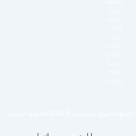
وأسلوب
حياتك
تفصيل
وتركيب
أرقى
الستائر
بخامات
عالمية
ودقة
متناهية.
يع الحقوق محفوظة © 2026 للخيوط الملكية
صميم وتطوير
ايليت
للتواصل
واتساب