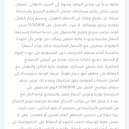
فائقة، بدءاً من قياس النوافذ وصولاً إلى التثبيت النهائي، لضمان
تركيب مثالي يلائم مساحاتك. بفضل التنظيم السريع واستجابة
فريقنا، لن يضيع وقتك في الانتظار الطويل، وسيتم إنجاز العمل
بكفاءة تتجاوز توقعاتك. لا تتردد بالاتصال على 55165818 لحجز
موعد تركيب سريع ومريح والحصول على خدمة شاملة وسريعة.
أسعار مناسبة وجودة عالية تضمن رضاك نحن نؤمن بأن الجودة
العالية لا تتعارض مع الأسعار المناسبة، لذلك نقدّم أسعاراً
تنافسية تُلائم مختلف الميزانيات دون المساومة على جودة المواد
أو الخدمة. جميع خاماتنا مختارة بعناية من أفضل المصانع
العالمية، مما يضمن لستائرك مقاومة عالية للتآكل والبهتان مع
الحفاظ على مظهر أنيق يدوم طويلاً. فريقنا الودود سيُرشدك إلى
أفضل الخيارات المتوفرة وفق ميزانيتك ويقدم لك عرض سعر
شفاف وواضح. اتصل على 55165818 اليوم للحصول على
استشارة فورية وعرض أسعار مميز، واستمتع براحة البال مع
جودة لا مثيل لها في تركيب الستائر. مقدمة تعريفية تعتبر الستائر
من العناصر الأساسية في تصميم الديكور الداخلي، حيث تلعب
دورًا حيويًا في تحسين المظهر العام للمنزل أو المكتب. فهي لا
تعمل فقط كوسيلة لحجب الضوء أو الحفاظ على الخصوصية، بل