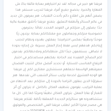
فريقنا هو خبير في مجاله. لقد تم اختيارهم بعناية فائقة بناءً على
المهارة والخبرة. يخضع جميع أفراد فريقنا لتدريب مستمر. هذا
يضمن أنهم على اطلاع دائم بأحدث التقنيات. هم يعرفون كل جديد
في عالم الستائر وأنظمة التعليق. يتمتع فريقنا بأخلاق مهنية عالية
جدًا. يصلون إلى منزلكم في الموعد المحدد تمامًا. يحترمون
خصوصية منزلكم ويتعاملون مع ممتلكاتكم بعناية. يرتدون زيًا
موحدًا ونظيفًا يعكس احترافيتنا. يعملون بهدوء ونظام لتجنب
إزعاجكم. هدفهم ليس فقط إنجاز العمل بسرعة. بل إنجازه بجودة
لا تضاهى. يستمعون جيدًا لكل متطلباتكم وملاحظاتكم. يقدمون
لكم النصائح المفيدة عند الحاجة. يمكنهم مساعدتكم في اختيار
الارتفاع المناسب للستارة. أو تحديد أفضل مكان لتثبيت القضبان.
معرفتهم الواسعة تجعلهم مستشارين ممتازين لكم. إن فريقنا
هو الوجه المشرق لخدمة تركيب ستائر الشعب التي نقدمها. هم
سفراؤنا الذين ينقلون التزامنا بالجودة إلى منازلكم. بعد الانتهاء من
عملية التركيب، يقومون بتنظيف المكان بالكامل. لا يتركون أي أثر
للغبار أو بقايا العمل. يتركون المكان نظيفًا ومرتبًا كما كان. كل ما
ستشاهدونه هو ستائركم الجديدة المعلقة بأناقة. ثقتكم بفريقنا
هي مصدر فخرنا الأكبر. لطلب فريقنا الفني المتخصص والموثوق