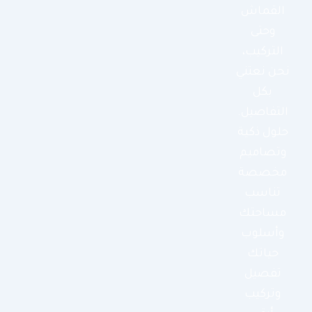
القماش
وحتى
التركيب،
نحن نعتني
بكل
التفاصيل.
حلول ذكية
وتصاميم
مخصصة
تناسب
مساحتك
وأسلوب
حياتك
تفصيل
وتركيب