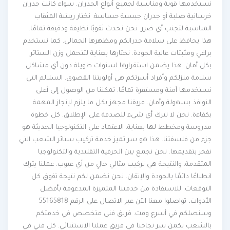
نستخدمها قوية ومناسبة لجميع أنواع الجدران. سواء كانت جدران
خرسانية صلبة أو جدران جبسية حساسة. نختار ريشة المثقاب
المناسبة لتجنب أي ضرر. نحن نحدث ثقوبًا نظيفة ودقيقة تمامًا.
هذا يحافظ على سلامة جدرانكم ومظهرها الجمالي. كما نستخدم
براغي ومثبتات عالية الجودة. نختارها بعناية لتتحمل وزن الستائر
بكل أمان. هذا يضمن استقرارها لسنوات طويلة دون أي مشاكل.
سلامة منزلكم وأفراد أسرتكم هي أولويتنا القصوى. السلالم التي
نستخدمها آمنة ومستقرة تمامًا. تمكننا من الوصول إلى أعلى
النوافذ بسهولة وأمان. فريقنا مجهز بكل ما يلزم لإنجاز المهمة
بكفاءة. نحن لا نترك أي شيء للصدفة على الإطلاق. كل خطوة
مدروسة ومخطط لها بعناية. الاعتماد على التكنولوجيا الحديثة هو
جزء من فلسفتنا. هذا هو سر تميز خدمة تركيب ستائر الشعب التي
نفخر بتقديمها. نحن نجمع بين الحرفية التقليدية والتكنولوجيا
المتقدمة. والنتيجة هي تركيب مثالي خالٍ من أي عيوب. عملنا يترك
انطباعًا دائمًا بالجودة والإتقان. نحن نضمن لكم نتيجة تفوق كل
التوقعات. للاستفادة من خدمتنا المتميزة المدعومة بأفضل
الأدوات، تواصلوا معنا الآن عبر الاتصال على الرقم 55165818
وسنصلكم في أسرع وقت. فريق فني متخصص في خدمتكم
بالشعب يكمن سر نجاحنا في فريق عملنا الاستثنائي. كل فني في