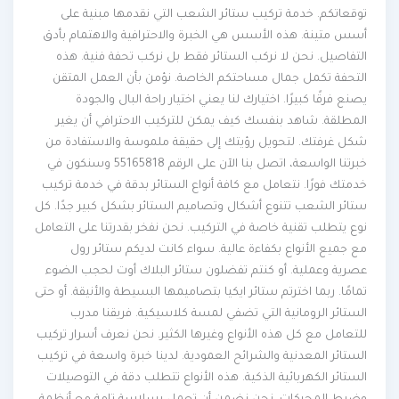
توقعاتكم. خدمة تركيب ستائر الشعب التي نقدمها مبنية على
أسس متينة. هذه الأسس هي الخبرة والاحترافية والاهتمام بأدق
التفاصيل. نحن لا نركب الستائر فقط بل نركب تحفة فنية. هذه
التحفة تكمل جمال مساحتكم الخاصة. نؤمن بأن العمل المتقن
يصنع فرقًا كبيرًا. اختيارك لنا يعني اختيار راحة البال والجودة
المطلقة. شاهد بنفسك كيف يمكن للتركيب الاحترافي أن يغير
شكل غرفتك. لتحويل رؤيتك إلى حقيقة ملموسة والاستفادة من
خبرتنا الواسعة، اتصل بنا الآن على الرقم 55165818 وسنكون في
خدمتك فورًا. نتعامل مع كافة أنواع الستائر بدقة في خدمة تركيب
ستائر الشعب تتنوع أشكال وتصاميم الستائر بشكل كبير جدًا. كل
نوع يتطلب تقنية خاصة في التركيب. نحن نفخر بقدرتنا على التعامل
مع جميع الأنواع بكفاءة عالية. سواء كانت لديكم ستائر رول
عصرية وعملية. أو كنتم تفضلون ستائر البلاك أوت لحجب الضوء
تمامًا. ربما اخترتم ستائر ايكيا بتصاميمها البسيطة والأنيقة. أو حتى
الستائر الرومانية التي تضفي لمسة كلاسيكية. فريقنا مدرب
للتعامل مع كل هذه الأنواع وغيرها الكثير. نحن نعرف أسرار تركيب
الستائر المعدنية والشرائح العمودية. لدينا خبرة واسعة في تركيب
الستائر الكهربائية الذكية. هذه الأنواع تتطلب دقة في التوصيلات