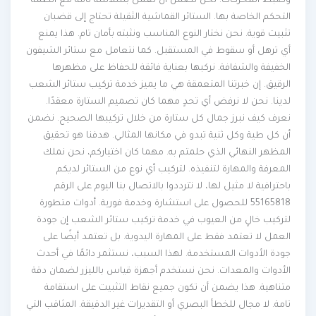
وضبط المحركات. نحن نضمن أن تعمل بسلاسة تامة مع أنظمة
التحكم الخاصة بها. الستائر القماشية الثقيلة تحتاج إلى قضبان
تثبيت قوية. نحن نختار النوع المناسب ونثبته بأمان تام. هذا يمنع
أي ترهل أو سقوط في المستقبل. كما نتعامل مع ستائر الشيفون
الخفيفة والشفافة. نركبها بعناية فائقة للحفاظ على مظهرها
الرقيق. إن خبرتنا المتعمقة هي ما يميز خدمة تركيب ستائر الشعب
لدينا. نحن لا نرفض أي تحدٍ مهما كان تصميم الستارة معقدًا.
نعرف كيف نبرز جمال كل ستارة من خلال تركيبها الصحيح. نضمن
أن كل طية وكل ثنية تبدو في مكانها المثالي. هدفنا هو تحقيق
المظهر النهائي الذي حلمتم به. مهما كان اختياركم، نحن نملك
المعرفة والمهارة لتنفيذه. لتركيب أي نوع من الستائر لديكم
باحترافية لا مثيل لها، لا تترددوا بالاتصال بنا اليوم على الرقم
55165818 للحصول على استشارة وخدمة فورية. أدوات متطورة
لتركيب خالٍ من العيوب في خدمة تركيب ستائر الشعب إن جودة
العمل لا تعتمد فقط على المهارة اليدوية. بل تعتمد أيضًا على
جودة الأدوات المستخدمة. لهذا السبب، نستثمر دائمًا في أحدث
الأدوات والمعدات. نحن نستخدم أجهزة قياس بالليزر لضمان دقة
متناهية. هذا يضمن أن تكون جميع نقاط التثبيت على استقامة
تامة. لا مجال للخطأ البصري أو التقديرات غير الدقيقة. المثاقب التي