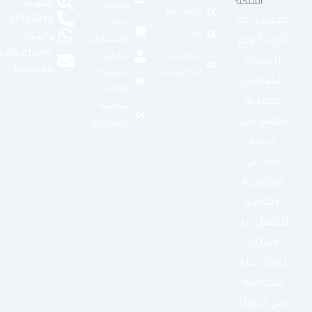
الكويت
المتجر
اتصل بنا
55165818
نفصل لك
سلة
عنا
واتساب
المشتريات
أجود أنواع
info@curtains-
سياسة
حسابي
الستائر
kuw.com
الخصوصية
الشروط
بتصاميم
والأحكام
حصرية
سياسة
تجمع بين
الاسترجاع
عراقة
الماضي
وعصرية
الحاضر،
لتجعل من
منزلك
لوحة فنية
متكاملة
من اختيار