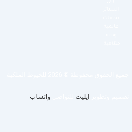
أرقى
الستائر
بخامات
عالمية
ودقة
متناهية.
يع الحقوق محفوظة © 2026 للخيوط الملكية
صميم وتطوير
ايليت
للتواصل
واتساب