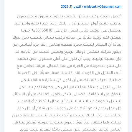
midobakry05@gmail.com
/
أكتوبر 11, 2025
أفضل خدمة تركيب ستائر الشعب بالكويت. فنيون متخصصون
لتركيب جميع أنواع الستائر (رول، بلاك اوت، ايكيا) بدقة واحترافية.
لتحصل على تركيب مثالي اتصل الآن على 55165818📞 خبرتنا
تضمن لكم تركيبًا مثاليًا في خدمة تركيب ستائر الشعب نحن ندرك
تمامًا أن الستائر ليست مجرد قطعة قماش. إنها جزء أساسي من
ديكور منزلك. تعكس ذوقك الرفيع وتضفي لمسة من الأناقة. لذا
فإن عملية تركيبها يجب أن تكون على أعلى مستوى. نحن نعتمد
على سنوات طويلة من الخبرة في هذا المجال. فريقنا تعامل مع
آلاف المنازل في الكويت. لقد اكتسبنا فهمًا عميقًا لكل تفصيلة
صغيرة. نعرف كيف نضمن أن تكون كل ستارة معلقة بشكل
مثالي. التوازن والدقة هما شعارنا في كل خطوة نقوم بها. نحن
نتحقق من استقامة القضبان بشكل كامل. كما نضمن أن الستائر
تنسدل بنعومة وسلاسة. لا نترك أي مجال للأخطاء أو العيوب.
كل عمل نقوم به هو شهادة على جودتنا. نحن نفهم أن كل جدار
يختلف عن الآخر. لذلك نستخدم أدوات تثبيت تناسب طبيعة جدران
منزلك. هذا يضمن ثباتًا قويًا ويدوم لسنوات طويلة. ثقتكم فينا هي
أساس نجاحنا المستمر. نحن نسعى دائمًا لتقديم نتيجة تفوق