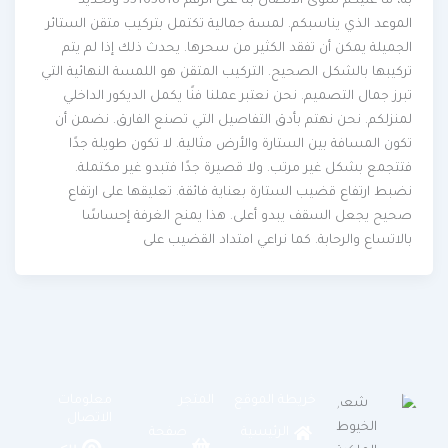
به، ما عليكم سوى الاتصال بنا على الرقم 55165818 وتحديد
الموعد الذي يناسبكم. لمسة جمالية تكتمل بتركيب متقن الستائر
الجميلة يمكن أن تفقد الكثير من سحرها. يحدث ذلك إذا لم يتم
تركيبها بالشكل الصحيح. التركيب المتقن هو اللمسة النهائية التي
تبرز جمال التصميم. نحن نعتبر عملنا فنًا يكمل الديكور الداخلي
لمنزلكم. نحن نهتم بأدق التفاصيل التي تصنع الفارق. نضمن أن
تكون المسافة بين الستارة والأرض مثالية. لا تكون طويلة جدًا
فتتجمع بشكل غير مرتب. ولا قصيرة جدًا فتبدو غير مكتملة.
نضبط ارتفاع قضيب الستارة بعناية فائقة. تعليقها على ارتفاع
صحيح يجعل السقف يبدو أعلى. هذا يمنح الغرفة إحساسًا
بالاتساع والرحابة. كما نراعي امتداد القضيب على
خريطة الموقع
المتجر
معلومات
الاتصال
الرئيسية
صفحة