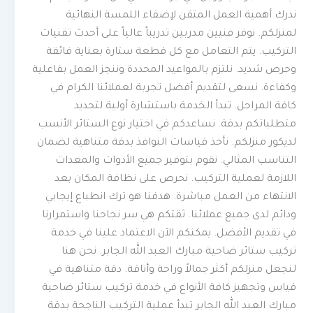
ندرك أهمية العمل المتقن لإضفاء اللمسة النهائية
لمنزلكم. نوفر فنيين مدربين تدريباً عالياً على أحدث تقنيات
التركيب. يتم التعامل مع كل قطعة ستارة بعناية فائقة
وحرص شديد. نلتزم بالمواعيد المحددة وننجز العمل بفاعلية
وكفاءة. نسعى لتقديم أفضل تجربة لعملائنا الكرام في
كافة المراحل. تبدأ الخدمة باستشارة أولية لتحديد
متطلباتكم بدقة. نساعدكم في اختيار نوع الستائر الأنسب
لديكور منزلكم. نأخذ قياسات النوافذ بدقة متناهية لضمان
التناسب المثالي. نقوم بتوفير جميع الأدوات والمعدات
اللازمة لعملية التركيب. نحرص على نظافة المكان بعد
الانتهاء من العمل مباشرة. هدفنا هو ترك انطباع إيجابي
ودائم لدى جميع عملائنا. ثقتكم هي سر نجاحنا واستمرارنا
في تقديم الأفضل. يمكنكم الآن الاعتماد علينا في خدمة
تركيب ستائر ضاحية مبارك العبد الله الجابر. نحن هنا
لنجعل منزلكم أكثر جمالاً وراحة وأناقة. دقة متناهية في
قياس وتجهيز كافة الأنواع في خدمة تركيب ستائر ضاحية
مبارك العبد الله الجابر تبدأ عملية التركيب الناجحة بدقة