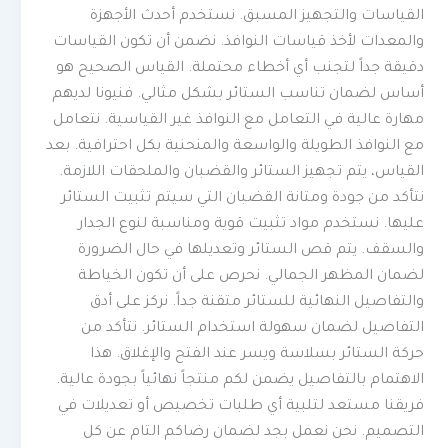
القياسات والتجهيز المسبق. نستخدم أحدث الأجهزة
والمعدات لأخذ قياسات النوافذ. نضمن أن تكون القياسات
دقيقة جداً لتجنب أي أخطاء محتملة. القياس الصحيح هو
أساس لضمان تناسب الستائر بشكل مثالي. فنيونا لديهم
مهارة عالية في التعامل مع النوافذ غير القياسية. نتعامل
مع النوافذ الطويلة والواسعة والمنحنية بكل احترافية. بعد
القياس، يتم تجهيز الستائر والقضبان والملحقات اللازمة.
نتأكد من جودة ومتانة القضبان التي سيتم تثبيت الستائر
عليها. نستخدم مواد تثبيت قوية ومناسبة لنوع الجدار
والسقف. يتم قص الستائر وتعديلها في حال الضرورة
لضمان المظهر الجمالي. نحرص على أن تكون الخياطة
والتفاصيل النهائية للستائر متقنة جداً. نركز على أدق
التفاصيل لضمان سهولة استخدام الستائر. نتأكد من
حركة الستائر بسلاسة ويسر عند الفتح والإغلاق. هذا
الاهتمام بالتفاصيل يضمن لكم منتجاً نهائياً بجودة عالية.
فريقنا مستعد لتلبية أي طلبات تخصيص أو تعديلات في
التصميم. نحن نعمل بجد لضمان رضاكم التام عن كل