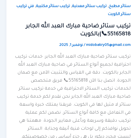
,
,
,
ستائر مطبخ
تركيب ستائر معدنية
تركيب ستائر مكتبية
فني تركيب
ستائر الكويت
تركيب ستائر ضاحية مبارك العبد الله الجابر
55165818📞|بالكويت
midobakry05@gmail.com
/
نوفمبر 1, 2025
تركيب ستائر ضاحية مبارك العبد الله الجابر: خدمات تركيب
احترافية لجميع أنواع الستائر في ضاحية مبارك العبد الله
الجابر بالكويت. دقة في القياس والتثبيت الآمن مع ضمان
الجودة. اتصل بنا الآن 55165818📞 فريق متخصص
لخدمات تركيب الستائر الاحترافية في خدمة تركيب ستائر
ضاحية مبارك العبد الله الجابر نحن نقدم لكم خدمة تركيب
ستائر لا مثيل لها في الكويت. فريقنا يمتلك خبرة واسعة
في التعامل مع كافة أنواع الستائر. نضمن لكم عملية
تركيب دقيقة وسريعة وبأعلى معايير الجودة. مهمتنا هي
تحويل نوافذكم إلى لوحات فنية أنيقة وجذابة. الستائر
ليست مجرد ديكور بل هي جزء أساسي من خصوصيتكم.