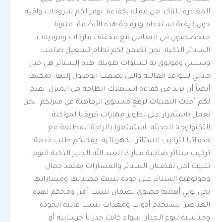
المغادرة للتأكد من عمله بكفاءة. نوفر لكم شروحات وافية
حول كيفية استخدام وبرمجة هذه الأنظمة. فنيونا
متخصصون في التعامل مع مختلف ماركات وموديلات
الستائر الذكية. نحن نضمن لكم نظام تشغيل صامت
وسلس وموثوق به لسنوات طويلة. هذه الستائر هي خيار
مثالي للنوافذ العالية والتي يصعب الوصول إليها. يمكنها
أيضاً أن تزيد من كفاءة استهلاك الطاقة في المنزل. نقدم
لكم أحدث التقنيات لرفع مستوى الرفاهية في منزلكم. نحن
نعمل باستمرار على تطوير مهارات فريقنا لمواكبة
التكنولوجيا الحديثة. استمتعوا بالراحة المطلقة مع
خدماتنا لتركيب الستائر الكهربائية. يمكنكم طلب خدمة
تركيب ستائر ضاحية مبارك العبد الله الجابر الذكية اليوم.
تثبيت آمن لقضبان الستائر والمسارات يعتمد جمال
وموثوقية الستائر على جودة تثبيت قضبانها ومساراتها.
نحن نولي أهمية قصوى لضمان تثبيت آمن ومحكم لهذه
العناصر. نستخدم أدوات ومعدات تثبيت عالية الجودة
ومناسبة لنوع الجدار. سواء كانت جدراناً خرسانية أو