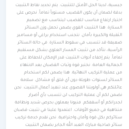
جبسية، لدينا الحل الأمثل للتثبيت. يتم تحديد نقاط التثبيت
بدقة لضمان أن يكون القضيب مستوياً تماماً. نحرص على
اختيار ارتفاع مناسب للقضيب ليتناسب مع تصميم
الستارة. هذا التثبيت القوي يضمن تحمل وزن الستائر
الثقيلة والكبيرة بأمان. نتجنب استخدام براغي أو مسامير
ضعيفة قد تتسبب في سقوط الستارة. في حالة الستائر
الرأسية، نتأكد من تثبيت المسار العلوي بشكل مستقيم
تماماً. يتم إخفاء أدوات التثبيت قدر الإمكان للحفاظ على
الجمالية العامة. نختبر قوة وثبات القضبان بعد الانتهاء
من عملية التركيب النهائية. هذا يضمن لكم استخدام
الستائر لسنوات طويلة دون أي قلق أو مشاكل. سلامة
عائلتكم هي أولويتنا القصوى عند تنفيذ أعمال التثبيت. نحن
نضمن لكم أن عملية التركيب لن تتسبب بأي أضرار
لجدرانكم أو أسقفكم. فنيونا يعملون بحرص شديد ونظافة
متناهية في جميع الأوقات. اعتمدوا علينا في تثبيت قضبان
ستائركم بكل قوة وأمان واحترافية. نحن نقدم خدمة تركيب
ستائر ضاحية مبارك العبد الله الجابر بضمان التثبيت