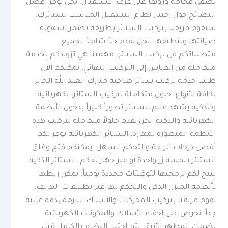
تضفي فخامة ورونقاً على غرف الاستقبال. نحن نوفر أفضل
النصائح حول اختيار نظام التشغيل المناسب لستائرك.
سيقوم فريقنا بتركيب الستائر بطريقة تضمن سهولة
صيانتها وتنظيفها. نحن نقدم حلاً شاملاً لجميع
متطلباتكم في تركيب الستائر. مهمتنا هي تزويدكم بخدمة
متكاملة من القياس إلى التركيب النهائي. يمكنكم الآن
طلب خدمة تركيب ستائر ضاحية مبارك العبد الله الجابر
لكافة الأنواع. حلول متكاملة لتركيب الستائر الكهربائية
والذكية يشهد عالم الستائر تطوراً كبيراً بدخول الأنظمة
الكهربائية والذكية. نحن نقدم حلولاً متكاملة لتركيب هذه
الأنظمة المتطورة بمهارة. الستائر الكهربائية توفر لكم
أقصى درجات الراحة والتحكم السهل. يمكنكم فتح وغلق
الستائر بلمسة زر واحدة أو عبر جهاز تحكم. الستائر الذكية
تتيح لكم برمجتها لتوقيتات محددة يومياً. يمكن ربطها
بأنظمة المنزل الذكي والتحكم بها عبر تطبيقات الهاتف.
يقوم فريقنا بتركيب المحركات والأسلاك اللازمة بدقة عالية
جداً. نحرص على إخفاء الأسلاك والمكونات الكهربائية
لضمان المظهر الأنيق. يتم اختبار النظام بالكامل قبل