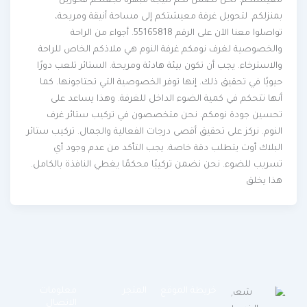
معيشتكم. نحن نضمن لكم نتيجة مبهرة تجعلكم فخورين
بمنزلكم. لتحويل غرفة معيشتكم إلى مساحة أنيقة ومريحة،
تواصلوا معنا الآن على الرقم 55165818. أجواء من الراحة
والخصوصية لغرف نومكم غرفة النوم هي ملاذكم الخاص للراحة
والاسترخاء. يجب أن تكون بيئة هادئة ومريحة. الستائر تلعب دورًا
حيويًا في تحقيق ذلك. إنها توفر الخصوصية التي تحتاجونها. كما
أنها تتحكم في كمية الضوء الداخل للغرفة. وهذا يساعد على
تحسين جودة نومكم. نحن متخصصون في تركيب ستائر غرف
النوم. نركز على تحقيق أقصى درجات الفعالية والجمال. تركيب ستائر
البلاك أوت يتطلب دقة خاصة. يجب التأكد من عدم وجود أي
تسريب للضوء. نحن نضمن تركيبًا محكمًا يغطي النافذة بالكامل.
هذا يخلق
خريطة الموقع
المتجر
معلومات
الاتصال