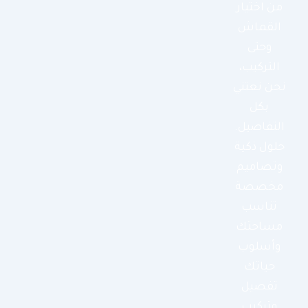
من اختيار
القماش
وحتى
التركيب،
نحن نعتني
بكل
التفاصيل.
حلول ذكية
وتصاميم
مخصصة
تناسب
مساحتك
وأسلوب
حياتك
تفصيل
وتركيب