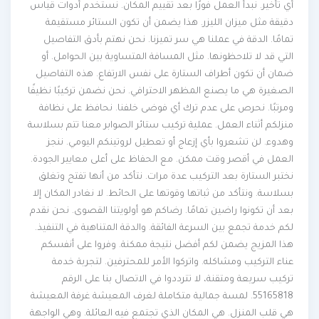
أي تأخير. نبدأ العمل فورًا بعد تقييم المكان. نستخدم أدوات قياس
دقيقة مثل ميزان الليزر. هذا يضمن أن تكون الستائر مستقيمة
تمامًا. الدقة في عملنا هي سر تميزنا. نحن نهتم بأدق التفاصيل
التي قد لا تلاحظونها. مثل المسافة المتساوية بين الحوامل. أو
ضمان أن تكون أطراف الستارة على نفس الارتفاع. هذه التفاصيل
الصغيرة هي ما يصنع المظهر الاحترافي. نحن نضمن تركيبًا نظيفًا
ومرتبًا. نحرص على عدم ترك أي فوضى خلفنا. نحافظ على نظافة
منزلكم أثناء العمل. عملية تركيب ستائر الصوابر معنا تتم بسلاسة
وهدوء. لن تشعروا بأي إزعاج أو تعطيل لروتينكم اليومي. ننجز
العمل في أقصر وقت ممكن. مع الحفاظ على أعلى معايير الجودة.
نختبر الستارة بعد التركيب عدة مرات. نتأكد من أنها تفتح وتغلق
بسلاسة. ونتأكد من ثباتها وقوتها على الحائط. لا نغادر المكان إلا
بعد أن تكونوا راضين تمامًا. رضاكم هو أولويتنا القصوى. نحن نقدم
لكم خدمة تجمع بين السرعة الفائقة. والدقة المتناهية في التنفيذ.
هذا المزيج يضمن لكم أفضل نتيجة ممكنة. وفروا على أنفسكم
عناء التركيب ومشاكله. واتركوا الأمر للمحترفين. لتجربة خدمة
تركيب سريعة ومتقنة، لا تترددوا في الاتصال بنا على الرقم
55165818. لمسة جمالية متكاملة لغرف المعيشة غرفة المعيشة
هي قلب المنزل. هي المكان الذي تجتمع فيه العائلة. وهي الواجهة