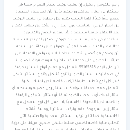
واقع ملموس وجميل. إن عملية تركيب ستائر الصوابر معنا هي
استثمار في جمال منزلكم وراحتكم. نؤمن بأن التفاصيل الصغيرة
تصنع فرقًا كبيرًا. لهذا السبب نهتم بكل خطوة في عملية التركيب.
من اختيار البراغي المناسبة لنوع الجدار. إلى التأكد من نظافة المكان
بعد الانتهاء. فريقنا مستعد دائمًا لتقديم النصح والمشورة.
نساعدكم في اختيار ما يناسب ديكوركم. نضمن لكم تجربة سلسة
وخالية من المتاعب. هدفنا هو أن تكونوا راضين تمامًا عن النتيجة.
لأن رضاكم هو أفضل شهادة لنجاحنا. لا تترددوا في الاعتماد على
خبرائنا. للحصول على خدمة تركيب احترافية ومضمونة، اتصلوا بنا
الآن على الرقم 55165818. نتعامل مع جميع أنواع الستائر بحرفية
في خدمة تركيب ستائر الصوابر تتنوع أشكال وأنواع الستائر بشكل
كبير. كل نوع يتطلب طريقة تركيب خاصة. نحن نمتلك الخبرة
للتعامل معها جميعًا. سواء كانت ستائر رول عصرية وبسيطة. أو
ستائر البلاك أوت لحجب الضوء تمامًا. أو ستائر الشيفون الرقيقة
والناعمة. لدينا المعرفة الكاملة بآليات عمل كل نوع. نتعامل مع
ستائر زيبرا المزدوجة بدقة. ونركب الستائر الرومانية بأناقتها
الكلاسيكية. كما نتقن تركيب الستائر المعدنية والخشبية. التي
تتطلب عناية خاصة لضمان عملها بشكل صحيح. فريقنا على دراية