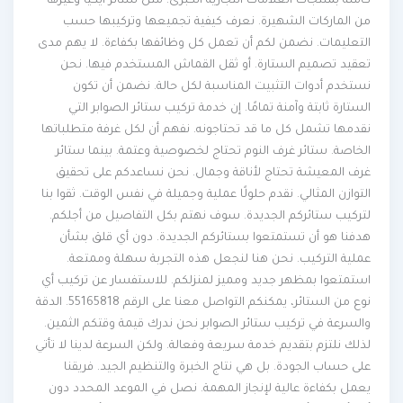
كاملة بمنتجات العلامات التجارية الكبرى. مثل ستائر ايكيا وغيرها
من الماركات الشهيرة. نعرف كيفية تجميعها وتركيبها حسب
التعليمات. نضمن لكم أن تعمل كل وظائفها بكفاءة. لا يهم مدى
تعقيد تصميم الستارة. أو ثقل القماش المستخدم فيها. نحن
نستخدم أدوات التثبيت المناسبة لكل حالة. نضمن أن تكون
الستارة ثابتة وآمنة تمامًا. إن خدمة تركيب ستائر الصوابر التي
نقدمها تشمل كل ما قد تحتاجونه. نفهم أن لكل غرفة متطلباتها
الخاصة. ستائر غرف النوم تحتاج لخصوصية وعتمة. بينما ستائر
غرف المعيشة تحتاج لأناقة وجمال. نحن نساعدكم على تحقيق
التوازن المثالي. نقدم حلولًا عملية وجميلة في نفس الوقت. ثقوا بنا
لتركيب ستائركم الجديدة. سوف نهتم بكل التفاصيل من أجلكم.
هدفنا هو أن تستمتعوا بستائركم الجديدة. دون أي قلق بشأن
عملية التركيب. نحن هنا لنجعل هذه التجربة سهلة وممتعة.
استمتعوا بمظهر جديد ومميز لمنزلكم. للاستفسار عن تركيب أي
نوع من الستائر، يمكنكم التواصل معنا على الرقم 55165818. الدقة
والسرعة في تركيب ستائر الصوابر نحن ندرك قيمة وقتكم الثمين.
لذلك نلتزم بتقديم خدمة سريعة وفعالة. ولكن السرعة لدينا لا تأتي
على حساب الجودة. بل هي نتاج الخبرة والتنظيم الجيد. فريقنا
يعمل بكفاءة عالية لإنجاز المهمة. نصل في الموعد المحدد دون