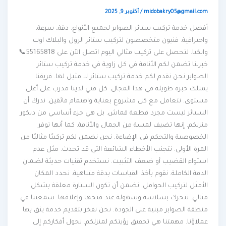
midobakry05@gmail.com
/
أكتوبر 9, 2025
أفضل خدمة تركيب ستائر الصوابر لجميع الأنواع. دقة، سرعة،
واحترافية. فنيون متخصصون لتركيب ستائر الرول والبلاك اوت
وايكيا. لتحصل على تركيب مثالي اليوم اتصل الآن على 55165818📞
خبرتنا تضمن لكم الأناقة في كل زاوية في خدمة تركيب ستائر
الصوابر نحن نقدم لكم خدمة تركيب ستائر لا مثيل لها. فريقنا
يمتلك خبرة طويلة في هذا المجال. كل فني لدينا مدرب على أعلى
مستوى. نتعامل مع كل مشروع بعناية واهتمام فائقين. ندرك أن
الستائر ليست مجرد قطعة قماش. بل هي جزء أساسي من ديكور
منزلكم. إنها تضيف لمسة من الجمال والأناقة. كما أنها توفر
الخصوصية والتحكم في الإضاءة. نحن نضمن لكم تركيبًا مثاليًا من
المرة الأولى. نتجنب الأخطاء الشائعة التي قد تحدث. مثل عدم
استواء القضيب أو ضعف التثبيت. نستخدم تقنيات حديثة لضمان
الدقة الكاملة. نقوم بأخذ القياسات بدقة متناهية. نحدد المكان
الأمثل لتركيب الحوامل. نضمن أن تكون الستارة معلقة بشكل
مثالي. تتحرك بسلاسة وسهولة عند فتحها وإغلاقها. سمعتنا في
منطقة الصوابر مبنية على الجودة. نحن نفخر بتقديم خدمة يثق بها
عملاؤنا. مهمتنا هي تحقيق رؤيتكم لمنزلكم. نحول أفكاركم إلى