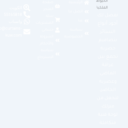
الرئيسية
صفحة
الكويت
المتجر
اتصل بنا
55165818
نفصل لك
سلة
عنا
واتساب
المشتريات
أجود أنواع
info@curtains-
سياسة
حسابي
الستائر
kuw.com
الخصوصية
الشروط
بتصاميم
والأحكام
حصرية
سياسة
تجمع بين
الاسترجاع
عراقة
الماضي
وعصرية
الحاضر،
لتجعل من
منزلك
لوحة فنية
متكاملة