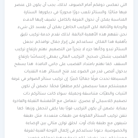
التي تعكس ذوقكم أمام الضيوف. لذلك، يجب أن يكون كل عنصر
فيها مثاليًا. والستائر تلعب دورًا محوريًا في ديكورها. الستارة
المناسبة يمكن أن تحول الغرفة بالكامل. تضيف إليها الدفء
والرحابة والأناقة. لكن التركيب الخاطئ يمكن أن يفسد كل شيء.
نحن نتفهم هذه الأهمية البالغة. لذلك نقدم خدمة تركيب تليق
بأهمية هذا المكان. نساعدكم على إبراز جمال نوافذكم. نجعل
الستائر تبدو وكأنها جزء لا يتجزأ من التصميم. نهتم بارتفاع تركيب
القضيب بشكل صحيح. التركيب العالي يعطي إحساسًا بارتفاع
السقف. كما نهتم بامتداد القضيب على جانبي النافذة. هذا يسمح
بدخول أقصى قدر من الضوء عند فتح الستائر. هذه التقنيات
البسيطة تحدث فرقًا جماليًا كبيرًا. إن تركيب ستائر الصوابر في غرفة
معيشتكم معنا سيضمن لكم مظهرًا فخمًا. نضمن أن تكون
الثنيات والطيّات متناسقة وجميلة. سواء كانت ستائركم ذات
تصميم كلاسيكي أو عصري. نتعامل مع الأقمشة الثقيلة والفاخرة
بعناية. نضمن أن يكون التركيب قويًا بما يكفي لتحمل وزنها. كما
نتقن تركيب الستائر المكونة من طبقات متعددة. مثل طبقة
شيفون مع طبقة بلاك أوت. لخلق توازن مثالي بين الإضاءة
والخصوصية. دعونا نساعدكم في إكمال اللوحة الفنية لغرفة