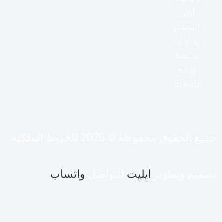
أرقى
الستائر
بخامات
عالمية
ودقة
متناهية.
يع الحقوق محفوظة © 2026 للخيوط الملكية
صميم وتطوير
ايليت
للتواصل
واتساب