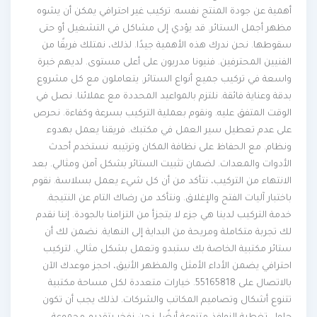
أهمية عن جودة المنتج نفسه. تركيب غير احترافي يمكن أن يشوه
مظهر أجمل الستائر. قد يؤدي إلى مشاكل في التشغيل أو حتى
سقوطها. نحن ندرك هذه الأهمية جيدًا. لذلك، نمتلك فريقًا من
الفنيين المحترفين. فنيونا مدربون على أعلى مستوى. لديهم خبرة
واسعة في تركيب جميع أنواع الستائر. يتعاملون مع كل مشروع
بدقة وعناية فائقة. نلتزم بالمواعيد المحددة مع عملائنا. نصل في
الوقت المتفق عليه. ونقوم بعملية التركيب بسرعة وكفاءة. نحرص
على عدم تعطيل سير العمل في مكتبك. فريقنا يعمل بهدوء
ونظام. مع الحفاظ على نظافة المكان وترتيبه. نستخدم أحدث
الأدوات والمعدات. لضمان تثبيت الستائر بشكل آمن ومثالي. بعد
الانتهاء من التركيب، نتأكد من أن كل شيء يعمل بسلاسة. نقوم
باختبار آليات الفتح والإغلاق. ونتأكد من رضاك التام عن النتيجة.
خدمة التركيب لدينا هي جزء لا يتجزأ من التزامنا بالجودة. إننا نقدم
لك تجربة متكاملة ومريحة من البداية إلى النهاية. نضمن لك أن
ستائر مكتبية الخاصة بك ستبدو وتعمل بشكل مثالي. لتركيب
احترافي يضمن الأداء الأمثل والمظهر الأنيق، احجز موعدك الآن
بالاتصال على 55165818. خيارات متعددة لكل مساحة مكتبية
تتنوع أشكال وتصاميم المكاتب والشركات. لذلك يجب أن تكون