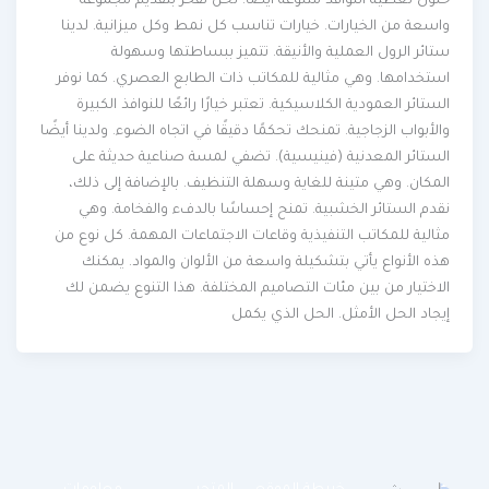
حلول تغطية النوافذ متنوعة أيضًا. نحن نفخر بتقديم مجموعة
واسعة من الخيارات. خيارات تناسب كل نمط وكل ميزانية. لدينا
ستائر الرول العملية والأنيقة. تتميز ببساطتها وسهولة
استخدامها. وهي مثالية للمكاتب ذات الطابع العصري. كما نوفر
الستائر العمودية الكلاسيكية. تعتبر خيارًا رائعًا للنوافذ الكبيرة
والأبواب الزجاجية. تمنحك تحكمًا دقيقًا في اتجاه الضوء. ولدينا أيضًا
الستائر المعدنية (فينيسية). تضفي لمسة صناعية حديثة على
المكان. وهي متينة للغاية وسهلة التنظيف. بالإضافة إلى ذلك،
نقدم الستائر الخشبية. تمنح إحساسًا بالدفء والفخامة. وهي
مثالية للمكاتب التنفيذية وقاعات الاجتماعات المهمة. كل نوع من
هذه الأنواع يأتي بتشكيلة واسعة من الألوان والمواد. يمكنك
الاختيار من بين مئات التصاميم المختلفة. هذا التنوع يضمن لك
إيجاد الحل الأمثل. الحل الذي يكمل