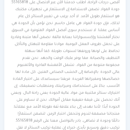
أقصى درجات الراحة، اطلب خدمتنا الآن عبر الاتصال على 55165818.
جودة المواد تضمن الاستدامة إن الاستثمار في تجهيزات مكتبك
هو استثمار طويل الأمد. لا أحد يرغب في تغيير الستائر كل عام.
لذلك، فإن جودة المواد هي عامل حاسم. نحن نؤمن بأن الجودة هي
أساس عملنا. لا نستخدم سوى أفضل المواد المتوفرة في السوق.
نختار أقمشتنا وإكسسواراتنا بعناية فائقة. نضمن أنها متينة وقادرة
على تحمل ظروف العمل اليومية. موادنا مقاومة للبهتان والتآكل.
تحافظ على لونها ورونقها لسنوات طويلة. كما أنها سهلة
التنظيف والصيانة. مما يوفر عليك الوقت والجهد. نحن نقدم
مجموعة متنوعة من المواد. تشمل الأقمشة الفاخرة والألمنيوم
عالي الجودة. بالإضافة إلى الخشب الصناعي المتين. كل مادة لها
خصائصها ومميزاتها الفريدة. فريقنا سيساعدك على اختيار المادة
الأنسب. بناءً على استخدامك وميزانيتك ومتطلبات تصميمك. إن
اختيارك ستائر مكتبية من مواد عالية الجودة يعني راحة البال. ويعني
أنك تحصل على قيمة حقيقية مقابل أموالك. نحن لا نساوم على
الجودة أبدًا. لأننا نهدف إلى بناء علاقة ثقة طويلة الأمد مع عملائنا.
منتجاتنا مصممة لتدوم وتتحمل اختبار الزمن. لتضمن استثمارًا
دائمًا وجودة لا تضاهى، بادر بالتواصل معنا على الرقم 55165818.
تركيب دقيق وسريع بأيدي خبراء إن عملية تركيب الستائر لا تقل