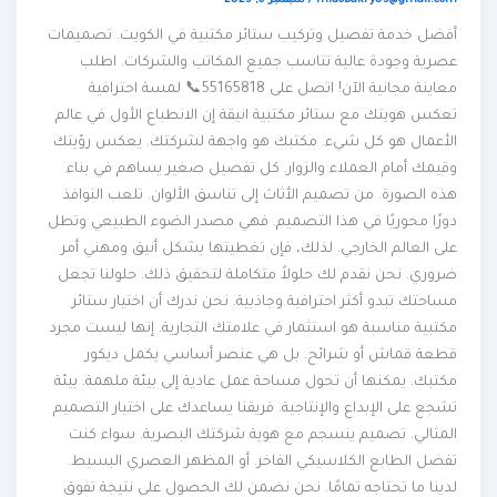
midobakry05@gmail.com
/
سبتمبر 6, 2025
أفضل خدمة تفصيل وتركيب ستائر مكتبية في الكويت. تصميمات
عصرية وجودة عالية تناسب جميع المكاتب والشركات. اطلب
معاينة مجانية الآن! اتصل على 55165818📞 لمسة احترافية
تعكس هويتك مع ستائر مكتبية انيقة إن الانطباع الأول في عالم
الأعمال هو كل شيء. مكتبك هو واجهة لشركتك. يعكس رؤيتك
وقيمك أمام العملاء والزوار. كل تفصيل صغير يساهم في بناء
هذه الصورة. من تصميم الأثاث إلى تناسق الألوان. تلعب النوافذ
دورًا محوريًا في هذا التصميم. فهي مصدر الضوء الطبيعي وتطل
على العالم الخارجي. لذلك، فإن تغطيتها بشكل أنيق ومهني أمر
ضروري. نحن نقدم لك حلولاً متكاملة لتحقيق ذلك. حلولنا تجعل
مساحتك تبدو أكثر احترافية وجاذبية. نحن ندرك أن اختيار ستائر
مكتبية مناسبة هو استثمار في علامتك التجارية. إنها ليست مجرد
قطعة قماش أو شرائح. بل هي عنصر أساسي يكمل ديكور
مكتبك. يمكنها أن تحول مساحة عمل عادية إلى بيئة ملهمة. بيئة
تشجع على الإبداع والإنتاجية. فريقنا يساعدك على اختيار التصميم
المثالي. تصميم ينسجم مع هوية شركتك البصرية. سواء كنت
تفضل الطابع الكلاسيكي الفاخر. أو المظهر العصري البسيط.
لدينا ما تحتاجه تمامًا. نحن نضمن لك الحصول على نتيجة تفوق