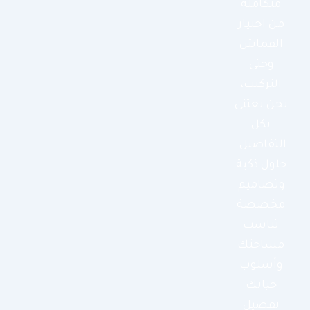
متكاملة
من اختيار
القماش
وحتى
التركيب،
نحن نعتني
بكل
التفاصيل.
حلول ذكية
وتصاميم
مخصصة
تناسب
مساحتك
وأسلوب
حياتك
تفصيل