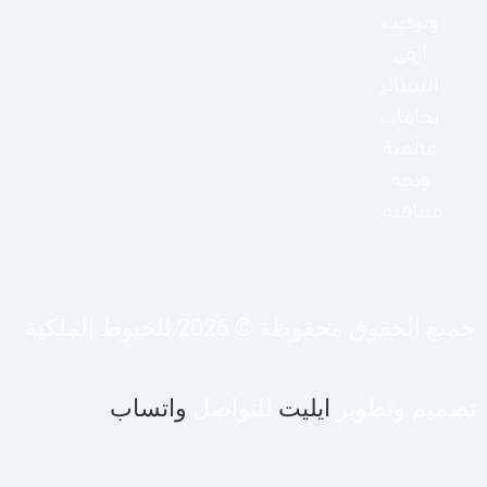
وتركيب
أرقى
الستائر
بخامات
عالمية
ودقة
متناهية.
يع الحقوق محفوظة © 2026 للخيوط الملكية
صميم وتطوير
ايليت
للتواصل
واتساب