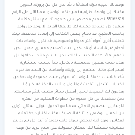
توقعاتك. نتيجة تترك انطباعًا دائمًا لدى كل من يزورك. لتحويل
مكتبك إلى واجهة احترافية تعبر عنكم، تواصلوا معنا الآن على الرقم
55165818. تصميم مخصص يلبي طموحاتك مع ستائر مكتبية
متميزة كل مساحة مكتبية لها طابعها الفريد. لا يوجد حل واحد
يناسب الجميع. قد تحتاج بعض المكاتب إلى إضاءة ساطعة. بينما
تتطلب أخرى أجواء أكثر هدوءًا وخصوصية. قد تكون نوافذك ذات
أحجام غير قياسية. أو قد يكون لديك تصميم معماري معين. نحن
نتفهم تمامًا هذه التحديات. لذلك، نحن لا نبيع منتجات جاهزة. بل
نقدم خدمة تفصيل مخصصة بالكامل. نبدأ بجلسة استشارية
لفهم احتياجاتك. نستمع إلى رؤيتك وأهدافك من المساحة. نقوم
بأخذ قياسات دقيقة للنوافذ. ثم نعرض عليك مجموعة واسعة من
الخيارات. تشمل الأقمشة والألوان والآليات المختلفة. خبراؤنا
يقدمون لك النصيحة لاختيار أفضل ستائر مكتبية تلائم مساحتك.
نحن نساعدك في كل خطوة من خطوات العملية. من الفكرة
الأولية إلى التصميم النهائي. هدفنا هو تحقيق التوازن المثالي. توازن
بين الجمال الوظيفي والأناقة البصرية. يمكنك اختيار درجة تعتيم
القماش. ونوع آلية التحكم، سواء كانت يدوية أو آلية. كل شيء يتم
تصميمه خصيصًا لك. لضمان حصولك على منتج فريد من نوعه.