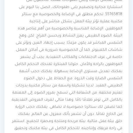
منتج يعكس ذوقك ويلبي طموحات عملك. للحصول على
استشارة مجانية وتصميم يلبي طموحاتك، اتصل بنا اليوم على
55165818. تحكم مطلق في الإضاءة والخصوصية مع ستائر
مكتبية عملية تؤثر بيئة العمل بشكل مباشر على إنتاجية
الموظفين. الإضاءة المناسبة والخصوصية من أهم عناصر هذه
البيئة. الضوء الطبيعي يعزز النشاط ويحسن المزاج. لكن وهج
الشمس المباشر قد يكون مزعجًا. يسبب إجهاد العين ويؤثر على
شاشات الكمبيوتر. كما أن الخصوصية ضرورية في أماكن العمل.
خاصة في غرف الاجتماعات والمكاتب التنفيذية. يجب أن يشعر
الموظفون بالراحة والأمان. حلولنا المبتكرة تمنحك التحكم الكامل.
يمكنك تعديل مستوى الإضاءة بسهولة. يمكنك حجب أشعة
الشمس الضارة وقت الذروة. مع الحفاظ على دخول الضوء
الطبيعي المفيد. لدينا تشكيلة واسعة من ستائر مكتبية بدرجات
تعتيم مختلفة. من الشفافة التي تسمح بمرور الضوء. إلى المعتمة
بالكامل التي توفر ظلامًا تامًا. وهذا مثالي لغرف العروض التقديمية.
كما تضمن لك ستائرنا خصوصية لا تضاهى. يمكنك حجب الرؤية
من الخارج تمامًا. دون أن تشعر بأنك معزول عن العالم. يمكنك
خلق بيئة عمل مثالية. بيئة مريحة ومنتجة ومحفزة للجميع. استثمر
في راحة فريقك وإنتاجيته. للتحكم الكامل في بيئة مكتبك وتحقيق