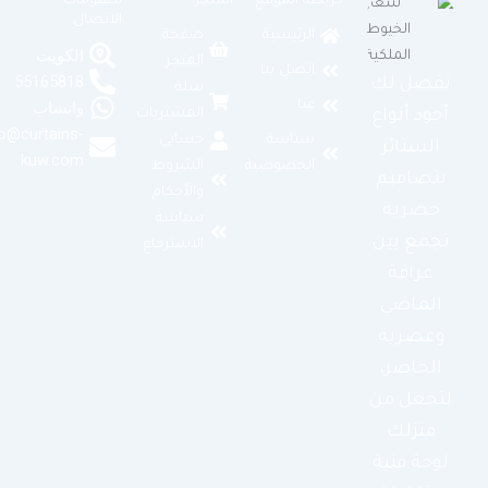
خريطة الموقع
المتجر
معلومات
الاتصال
الرئيسية
صفحة
الكويت
المتجر
اتصل بنا
55165818
نفصل لك
سلة
عنا
واتساب
المشتريات
أجود أنواع
info@curtains-
سياسة
حسابي
الستائر
kuw.com
الخصوصية
الشروط
بتصاميم
والأحكام
حصرية
سياسة
تجمع بين
الاسترجاع
عراقة
الماضي
وعصرية
الحاضر،
لتجعل من
منزلك
لوحة فنية