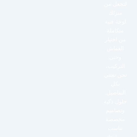
لتجعل من
منزلك
لوحة فنية
متكاملة
من اختيار
القماش
وحتى
التركيب،
نحن نعتني
بكل
التفاصيل.
حلول ذكية
وتصاميم
مخصصة
تناسب