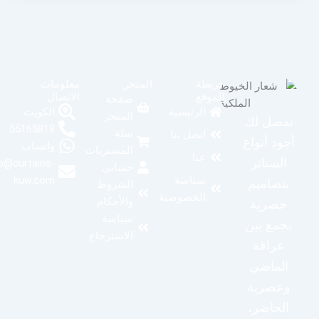
خريطة
المتجر
معلومات
الموقع
الاتصال
صفحة
الكويت
الرئيسية
المتجر
نفصل لك
55165818
سلة
اتصل بنا
أجود أنواع
واتساب
المشتريات
عنا
الستائر
info@curtains-
حسابي
kuw.com
سياسة
بتصاميم
الشروط
الخصوصية
والأحكام
حصرية
سياسة
تجمع بين
الاسترجاع
عراقة
الماضي
وعصرية
الحاضر،