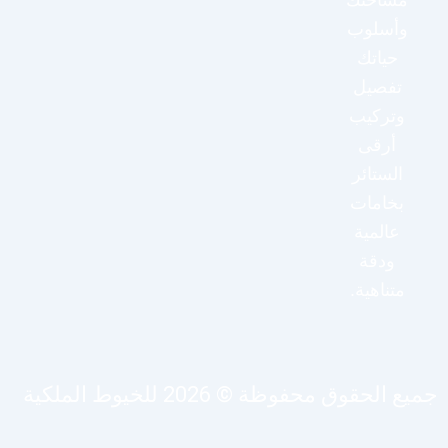
مساحتك
وأسلوب
حياتك
تفصيل
وتركيب
أرقى
الستائر
بخامات
عالمية
ودقة
متناهية.
يع الحقوق محفوظة © 2026 للخيوط الملكية