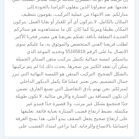
نقدمها. هم سفراؤنا الذين ينقلون التزامنا بالجودة إلى
منازلكم. بعد الانتهاء من عملية التركيب، يقومون بتنظيف
المكان بالكامل. لا يتركون أي أثر للغبار أو بقايا العمل. يتركون
المكان نظيفًا ومرتبًا كما كان. كل ما ستشاهدونه هو ستائركم
الجديدة المعلقة بأناقة. ثقتكم بفريقنا هي مصدر فخرنا الأكبر.
لطلب فريقنا الفني المتخصص والموثوق به، ما عليكم سوى
الاتصال بنا على الرقم 55165818 وتحديد الموعد الذي
يناسبكم. لمسة جمالية تكتمل بتركيب متقن الستائر الجميلة
يمكن أن تفقد الكثير من سحرها. يحدث ذلك إذا لم يتم تركيبها
بالشكل الصحيح. التركيب المتقن هو اللمسة النهائية التي تبرز
جمال التصميم. نحن نعتبر عملنا فنًا يكمل الديكور الداخلي
لمنزلكم. نحن نهتم بأدق التفاصيل التي تصنع الفارق. نضمن
أن تكون المسافة بين الستارة والأرض مثالية. لا تكون طويلة
جدًا فتتجمع بشكل غير مرتب. ولا قصيرة جدًا فتبدو غير
مكتملة. نضبط ارتفاع قضيب الستارة بعناية فائقة. تعليقها
على ارتفاع صحيح يجعل السقف يبدو أعلى. هذا يمنح الغرفة
إحساسًا بالاتساع والرحابة. كما نراعي امتداد القضيب على