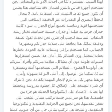
لهذا السبب، نستثمر دائمًا في أحدث الأدوات والمعدات. نحن
نستخدم أجهزة قياس بالليزر لضمان دقة متناهية. هذا يضمن
أن تكون جميع نقاط التثبيت على استقامة تامة. لا مجال
للخطأ البصري أو التقديرات غير الدقيقة. المثاقب التي
نستخدمها قوية ومناسبة لجميع أنواع الجدران. سواء كانت
جدران خرسانية صلبة أو جدران جبسية حساسة. نختار ريشة
المثقاب المناسبة لتجنب أي ضرر. نحن نحدث ثقوبًا نظيفة
ودقيقة تمامًا. هذا يحافظ على سلامة جدرانكم ومظهرها
الجمالي. كما نستخدم براغي ومثبتات عالية الجودة. نختارها
بعناية لتتحمل وزن الستائر بكل أمان. هذا يضمن استقرارها
لسنوات طويلة دون أي مشاكل. سلامة منزلكم وأفراد أسرتكم
هي أولويتنا القصوى. السلالم التي نستخدمها آمنة ومستقرة
تمامًا. تمكننا من الوصول إلى أعلى النوافذ بسهولة وأمان.
فريقنا مجهز بكل ما يلزم لإنجاز المهمة بكفاءة. نحن لا نترك
أي شيء للصدفة على الإطلاق. كل خطوة مدروسة ومخطط
لها بعناية. الاعتماد على التكنولوجيا الحديثة هو جزء من
فلسفتنا. هذا هو سر تميز خدمة تركيب ستائر الشعب التي
نفخر بتقديمها. نحن نجمع بين الحرفية التقليدية والتكنولوجيا
المتقدمة. والنتيجة هي تركيب مثالي خالٍ من أي عيوب. عملنا