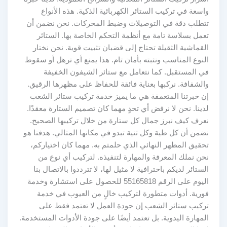
واسعة في تركيب الستائر الكهربائية الذكية. هذه الأنواع
تتطلب دقة في التوصيلات وضبط المحركات. نحن نضمن أن
تعمل بسلاسة تامة مع أنظمة التحكم الخاصة بها. الستائر
القماشية الثقيلة تحتاج إلى قضبان تثبيت قوية. نحن نختار
النوع المناسب ونثبته بأمان تام. هذا يمنع أي ترهل أو سقوط
في المستقبل. كما نتعامل مع ستائر الشيفون الخفيفة
والشفافة. نركبها بعناية فائقة للحفاظ على مظهرها الرقيق.
إن خبرتنا المتعمقة هي ما يميز خدمة تركيب ستائر الشعب
لدينا. نحن لا نرفض أي تحدٍ مهما كان تصميم الستارة معقدًا.
نعرف كيف نبرز جمال كل ستارة من خلال تركيبها الصحيح.
نضمن أن كل طية وكل ثنية تبدو في مكانها المثالي. هدفنا هو
تحقيق المظهر النهائي الذي حلمتم به. مهما كان اختياركم،
نحن نملك المعرفة والمهارة لتنفيذه. لتركيب أي نوع من
الستائر لديكم باحترافية لا مثيل لها، لا تترددوا بالاتصال بنا
اليوم على الرقم 55165818 للحصول على استشارة وخدمة
فورية. أدوات متطورة لتركيب خالٍ من العيوب في خدمة
تركيب ستائر الشعب إن جودة العمل لا تعتمد فقط على
المهارة اليدوية. بل تعتمد أيضًا على جودة الأدوات المستخدمة.