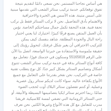
هي أساس نجاحنا المستمر. نحن نسعى دائمًا لتقديم نتيجة
تفوق توقعاتكم. خدمة تركيب ستائر الشعب التي نقدمها مبنية
على أسس متينة. هذه الأسس هي الخبرة والاحترافية
والاهتمام بأدق التفاصيل. نحن لا نركب الستائر فقط بل نركب
تحفة فنية. هذه التحفة تكمل جمال مساحتكم الخاصة. نؤمن
بأن العمل المتقن يصنع فرقًا كبيرًا. اختيارك لنا يعني اختيار
راحة البال والجودة المطلقة. شاهد بنفسك كيف يمكن
للتركيب الاحترافي أن يغير شكل غرفتك. لتحويل رؤيتك إلى
حقيقة ملموسة والاستفادة من خبرتنا الواسعة، اتصل بنا الآن
على الرقم 55165818 وسنكون في خدمتك فورًا. نتعامل مع
كافة أنواع الستائر بدقة في خدمة تركيب ستائر الشعب تتنوع
أشكال وتصاميم الستائر بشكل كبير جدًا. كل نوع يتطلب تقنية
خاصة في التركيب. نحن نفخر بقدرتنا على التعامل مع جميع
الأنواع بكفاءة عالية. سواء كانت لديكم ستائر رول عصرية
وعملية. أو كنتم تفضلون ستائر البلاك أوت لحجب الضوء
تمامًا. ربما اخترتم ستائر ايكيا بتصاميمها البسيطة والأنيقة. أو
حتى الستائر الرومانية التي تضفي لمسة كلاسيكية. فريقنا
مدرب للتعامل مع كل هذه الأنواع وغيرها الكثير. نحن نعرف
أسرار تركيب الستائر المعدنية والشرائح العمودية. لدينا خبرة