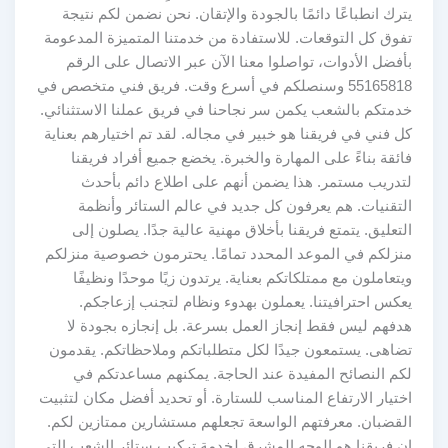
يترك انطباعًا دائمًا بالجودة والإتقان. نحن نضمن لكم نتيجة
تفوق كل التوقعات. للاستفادة من خدمتنا المتميزة المدعومة
بأفضل الأدوات، تواصلوا معنا الآن عبر الاتصال على الرقم
55165818 وسنصلكم في أسرع وقت. فريق فني متخصص في
خدمتكم بالشعب يكمن سر نجاحنا في فريق عملنا الاستثنائي.
كل فني في فريقنا هو خبير في مجاله. لقد تم اختيارهم بعناية
فائقة بناءً على المهارة والخبرة. يخضع جميع أفراد فريقنا
لتدريب مستمر. هذا يضمن أنهم على اطلاع دائم بأحدث
التقنيات. هم يعرفون كل جديد في عالم الستائر وأنظمة
التعليق. يتمتع فريقنا بأخلاق مهنية عالية جدًا. يصلون إلى
منزلكم في الموعد المحدد تمامًا. يحترمون خصوصية منزلكم
ويتعاملون مع ممتلكاتكم بعناية. يرتدون زيًا موحدًا ونظيفًا
يعكس احترافيتنا. يعملون بهدوء ونظام لتجنب إزعاجكم.
هدفهم ليس فقط إنجاز العمل بسرعة. بل إنجازه بجودة لا
تضاهى. يستمعون جيدًا لكل متطلباتكم وملاحظاتكم. يقدمون
لكم النصائح المفيدة عند الحاجة. يمكنهم مساعدتكم في
اختيار الارتفاع المناسب للستارة. أو تحديد أفضل مكان لتثبيت
القضبان. معرفتهم الواسعة تجعلهم مستشارين ممتازين لكم.
إن فريقنا هو الوجه المشرق لخدمة تركيب ستائر الشعب التي