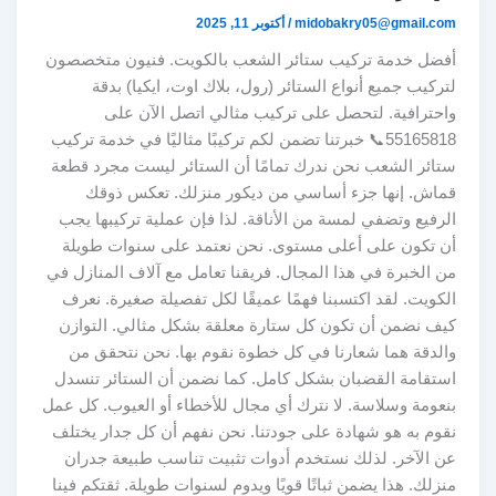
midobakry05@gmail.com
/
أكتوبر 11, 2025
أفضل خدمة تركيب ستائر الشعب بالكويت. فنيون متخصصون
لتركيب جميع أنواع الستائر (رول، بلاك اوت، ايكيا) بدقة
واحترافية. لتحصل على تركيب مثالي اتصل الآن على
55165818📞 خبرتنا تضمن لكم تركيبًا مثاليًا في خدمة تركيب
ستائر الشعب نحن ندرك تمامًا أن الستائر ليست مجرد قطعة
قماش. إنها جزء أساسي من ديكور منزلك. تعكس ذوقك
الرفيع وتضفي لمسة من الأناقة. لذا فإن عملية تركيبها يجب
أن تكون على أعلى مستوى. نحن نعتمد على سنوات طويلة
من الخبرة في هذا المجال. فريقنا تعامل مع آلاف المنازل في
الكويت. لقد اكتسبنا فهمًا عميقًا لكل تفصيلة صغيرة. نعرف
كيف نضمن أن تكون كل ستارة معلقة بشكل مثالي. التوازن
والدقة هما شعارنا في كل خطوة نقوم بها. نحن نتحقق من
استقامة القضبان بشكل كامل. كما نضمن أن الستائر تنسدل
بنعومة وسلاسة. لا نترك أي مجال للأخطاء أو العيوب. كل عمل
نقوم به هو شهادة على جودتنا. نحن نفهم أن كل جدار يختلف
عن الآخر. لذلك نستخدم أدوات تثبيت تناسب طبيعة جدران
منزلك. هذا يضمن ثباتًا قويًا ويدوم لسنوات طويلة. ثقتكم فينا