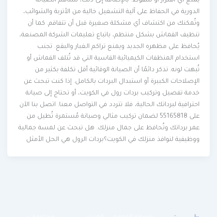
يمنع أي اهتزاز أو سقوط. بالإضافة إلى ذلك، تُساهم الصيانة
الدورية في الحفاظ على آلية التشغيل خالية من الأتربة والشوائب،
وتُمكنك من اكتشاف أي مشكلة صغيرة قبل أن تتفاقم. كما أن
تنظيف القماش بشكل منتظم، باتباع تعليمات الشركة المصنعة،
يُحافظ على مظهره الجديد ويمنع تراكم الغبار والبقع. تجنب
استخدام المنظفات الكيميائية القاسية التي قد تُتلف القماش أو
تُبهت لونه. تذكر دائمًا أن الصيانة الوقائية أقل تكلفة بكثير من
الإصلاحات الكبيرة أو استبدال البردات بالكامل. إذا كنت تبحث عن
خدمة تفصيل وتركيب بردات رول في الكويت، أو تحتاج إلى صيانة
احترافية لبرداتك الحالية، فلا تتردد في التواصل معنا. اتصل بنا الآن
على 55165818 لضمان تركيب مثالي وصيانة مُستمرة تُطيل من
عمر برداتك وتُحافظ على جمال منزلك. هل تبحث عن لمسة جمالية
ووظيفية لنوافذ منزلك في الكويت؟بردات الرول هي الحل الأمثل