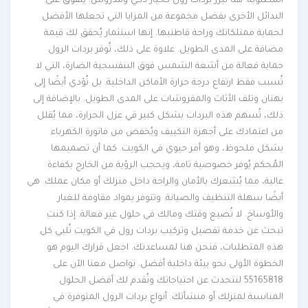
المطلوبة. هنا تبرز بردات رول كخيار ذكي ومدروس. يتفوق على
البدائل الأخرى بفضل مجموعة من المزايا التي تجعلها الأفضل
لحماية ممتلكاتك وراحة قاطنيها. إنها استثمار يُحقق لك قيمة
مضافة على المدى الطويل. علاوة على ذلك، تُوفر بردات الرول
حماية فعالة من أشعة الشمس فوق البنفسجية الضارة، التي لا
تُسبب فقط ارتفاع درجة حرارة الأماكن الداخلية. بل تُؤدي أيضًا إلى
بهتان وتلف الأثاث والمفروشات على المدى الطويل. بالإضافة إلى
ذلك، تُسهم هذه البردات بشكل كبير في عزل الحرارة، مما يُقلل
من اعتمادك على أجهزة التكييف ويُخفض من فاتورة الكهرباء
بشكل ملحوظ، وهو أمر حيوي في الكويت. كما أن تصميمها
المُحكم يُوفر خصوصية تامة، ويحجب الرؤية من الخارج بكفاءة
عالية، مما يُشعرك بالأمان والراحة داخل منزلك أو مكان عملك. هي
أيضًا سهلة التنظيف والصيانة. وتتوفر بمواد مقاومة للغبار
والأوساخ. لا تُضيع وقتك ومالك في حلول غير فعالة. إذا كنت
تبحث عن خدمة تفصيل وتركيب بردات رول في الكويت تُلبي كل
هذه المتطلبات، فنحن هنا لمساعدتك. اجعل قرارك اليوم هو
الخطوة الأولى نحو بيئة داخلية أفضل. تواصل معنا الآن على
55165818 لنتحدث عن احتياجاتك ونُقدم لك أفضل الحلول
المناسبة لمنزلك أو منشأتك. أنواع بردات الرول المتوفرة في