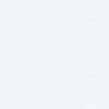
متكاملة
من اختيار
القماش
وحتى
التركيب،
نحن نعتني
بكل
التفاصيل.
حلول ذكية
وتصاميم
مخصصة
تناسب
مساحتك
وأسلوب
حياتك
تفصيل