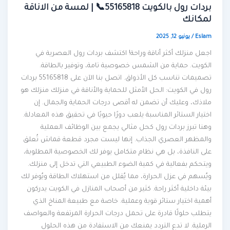
بردات رول بالكويت 55165818📞 | لمسة من الاناقة
لمكانك
Eslam
/
يونيو 12, 2025
اجعل منزلك أكثر أناقة وراحة! اكتشف بردات رول العصرية في
الكويت. حماية من الشمس خصوصية تامة، وتوفير بالطاقة.
تصميمات تناسب كل الأذواق. اتصل بنا الآن على 55165818 بردات
رول في الكويت: الحل الأمثل للحماية والأناقة في منزلك منزلك هو
ملاذك، وعليك أن تضمن له أقصى درجات الحماية والجمال. إن
اختيار الستائر المناسبة يلعب دورًا حيويًا في تحقيق هذه المعادلة.
وهنا تبرز بردات رول كحل مثالي يجمع بين الوظائف العملية
والمظهر العصري الجذاب. إنها ليست مجرد قطعة قماش تُعلق
على النافذة، بل هي نظام متكامل يوفر لك الخصوصية المطلوبة،
ويتحكم بفعالية في كمية الضوء الطبيعي التي تدخل إلى منزلك.
ويُسهم في عزل الحرارة، مما يُقلل من استهلاك الطاقة ويُوفر لك
بيئة داخلية أكثر راحة. كثير من أصحاب المنازل في الكويت يدركون
أهمية اختيار ستائر قوية وعملية. خاصة مع طبيعة المناخ الذي
يتطلب حلولًا قادرة على تحمل درجات الحرارة المرتفعة والعواصف
الرملية. لا تدع التردد يمنعك من الاستفادة من هذه الحلول