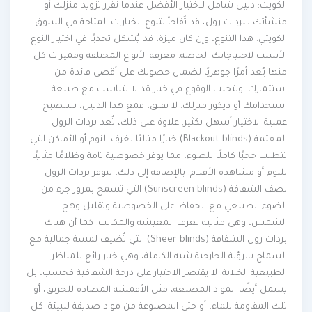
الكويت: دليل شامل لاختيار الأفضل عندما تقرر تزويد منزلك أو
منشأتك بـبردات رول، قد تُفاجأ بتنوع الخيارات المتاحة في السوق
الكويتي. هذا التنوع، وإن كان ميزة، قد يُشكل تحديًا في اختيار النوع
الأنسب لاحتياجاتك الخاصة. معرفة الأنواع المختلفة ومميزات كل
منها يُعد أمرًا جوهريًا لضمان حصولك على أقصى فائدة من
استثمارك. ولتجنب الوقوع في خيار قد لا يتناسب مع طبيعة
استخدامك أو ديكور منزلك. لا تقلق، فمع هذا الدليل، ستصبح
عملية الاختيار أسهل بكثير. علاوة على ذلك، تُعد بردات الرول
المعتمة (Blackout blinds) خيارًا مثاليًا لغرف النوم أو الأماكن التي
تتطلب حجبًا كاملًا للضوء، مما يوفر خصوصية تامة وظلامًا مثاليًا
للنوم أو مشاهدة الأفلام. بالإضافة إلى ذلك، تتوفر بردات الرول
نصف الشفافة (Sunscreen blinds) التي تسمح بمرور جزء من
الضوء الطبيعي مع الحفاظ على الخصوصية وتقليل وهج
الشمس، وهي مثالية لغرف المعيشة والمكاتب. كما أن هناك
بردات رول الشفافة (Sheer blinds) التي تُضيف لمسة جمالية مع
السماح بالرؤية الخارجية شبه الكاملة، وهي خيار رائع للمناظر
الطبيعية الخلابة. لا يقتصر الاختيار على درجة الشفافية فحسب، بل
يشمل أيضًا المواد المصنعة، مثل الأقمشة المضادة للحريق، أو
تلك المقاومة للماء، أو حتى المصنوعة من مواد صديقة للبيئة. كل