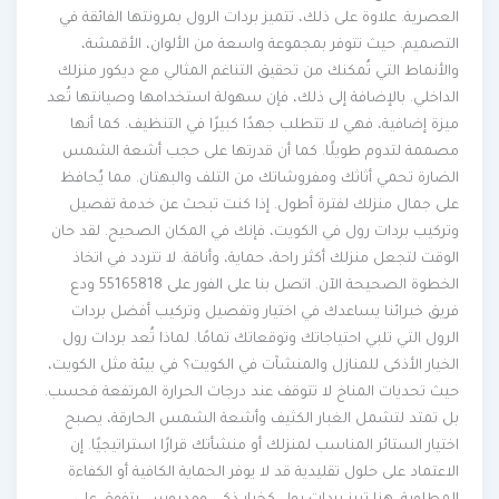
العصرية. علاوة على ذلك، تتميز بردات الرول بمرونتها الفائقة في
التصميم. حيث تتوفر بمجموعة واسعة من الألوان، الأقمشة،
والأنماط التي تُمكنك من تحقيق التناغم المثالي مع ديكور منزلك
الداخلي. بالإضافة إلى ذلك، فإن سهولة استخدامها وصيانتها تُعد
ميزة إضافية، فهي لا تتطلب جهدًا كبيرًا في التنظيف. كما أنها
مصممة لتدوم طويلًا. كما أن قدرتها على حجب أشعة الشمس
الضارة تحمي أثاثك ومفروشاتك من التلف والبهتان. مما يُحافظ
على جمال منزلك لفترة أطول. إذا كنت تبحث عن خدمة تفصيل
وتركيب بردات رول في الكويت، فإنك في المكان الصحيح. لقد حان
الوقت لتجعل منزلك أكثر راحة، حماية، وأناقة. لا تتردد في اتخاذ
الخطوة الصحيحة الآن. اتصل بنا على الفور على 55165818 ودع
فريق خبرائنا يساعدك في اختيار وتفصيل وتركيب أفضل بردات
الرول التي تلبي احتياجاتك وتوقعاتك تمامًا. لماذا تُعد بردات رول
الخيار الأذكى للمنازل والمنشآت في الكويت؟ في بيئة مثل الكويت،
حيث تحديات المناخ لا تتوقف عند درجات الحرارة المرتفعة فحسب.
بل تمتد لتشمل الغبار الكثيف وأشعة الشمس الحارقة، يصبح
اختيار الستائر المناسب لمنزلك أو منشأتك قرارًا استراتيجيًا. إن
الاعتماد على حلول تقليدية قد لا يوفر الحماية الكافية أو الكفاءة