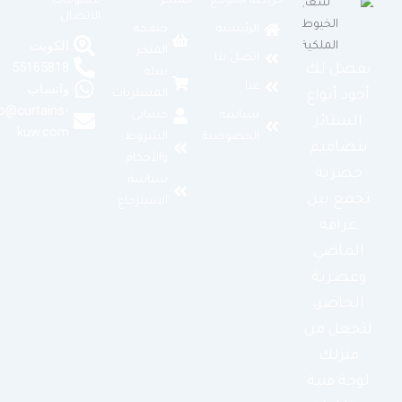
خريطة الموقع
المتجر
معلومات
الاتصال
الرئيسية
صفحة
الكويت
المتجر
اتصل بنا
55165818
نفصل لك
سلة
عنا
واتساب
المشتريات
أجود أنواع
info@curtains-
سياسة
حسابي
الستائر
kuw.com
الخصوصية
الشروط
بتصاميم
والأحكام
حصرية
سياسة
تجمع بين
الاسترجاع
عراقة
الماضي
وعصرية
الحاضر،
لتجعل من
منزلك
لوحة فنية