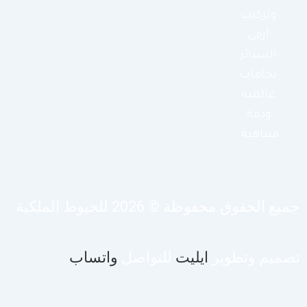
وتركيب
أرقى
الستائر
بخامات
عالمية
ودقة
متناهية.
يع الحقوق محفوظة © 2026 للخيوط الملكية
صميم وتطوير
ايليت
للتواصل
واتساب