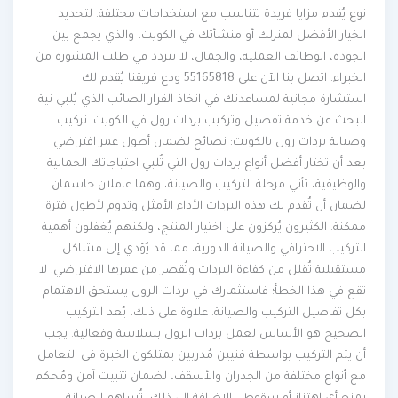
نوع يُقدم مزايا فريدة تتناسب مع استخدامات مختلفة. لتحديد
الخيار الأفضل لمنزلك أو منشأتك في الكويت، والذي يجمع بين
الجودة، الوظائف العملية، والجمال، لا تتردد في طلب المشورة من
الخبراء. اتصل بنا الآن على 55165818 ودع فريقنا يُقدم لك
استشارة مجانية لمساعدتك في اتخاذ القرار الصائب الذي يُلبي نية
البحث عن خدمة تفصيل وتركيب بردات رول في الكويت. تركيب
وصيانة بردات رول بالكويت: نصائح لضمان أطول عمر افتراضي
بعد أن تختار أفضل أنواع بردات رول التي تُلبي احتياجاتك الجمالية
والوظيفية، تأتي مرحلة التركيب والصيانة، وهما عاملان حاسمان
لضمان أن تُقدم لك هذه البردات الأداء الأمثل وتدوم لأطول فترة
ممكنة. الكثيرون يُركزون على اختيار المنتج، ولكنهم يُغفلون أهمية
التركيب الاحترافي والصيانة الدورية، مما قد يُؤدي إلى مشاكل
مستقبلية تُقلل من كفاءة البردات وتُقصر من عمرها الافتراضي. لا
تقع في هذا الخطأ؛ فاستثمارك في بردات الرول يستحق الاهتمام
بكل تفاصيل التركيب والصيانة. علاوة على ذلك، يُعد التركيب
الصحيح هو الأساس لعمل بردات الرول بسلاسة وفعالية. يجب
أن يتم التركيب بواسطة فنيين مُدربين يمتلكون الخبرة في التعامل
مع أنواع مختلفة من الجدران والأسقف، لضمان تثبيت آمن ومُحكم