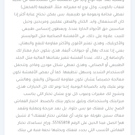
وعملية بعد. فيه أنواع وايد من الأقمشة اللي نستخدمها في تنجيد
قنفات بالكويت، وكل نوع له مميزاته. مثلاً، القطيفة (المخمل)
تعطي فخامة ونعومة مو طبيعية، بس يمكن تحتاج عناية أكثر إذا
كان الاستعمال وايد. الكتان والقطن عمليين ومريحين وحيل
مناسبين حق الأجواء الحارة عندنا، ويعطون إحساس طبيعي
للبيت. علاوة على ذلك، في الأقمشة الصناعية مثل البوليستر
والأكريليك، وهذي تعتبر الأقوى والأكثر مقاومة للبقع والبهتان،
يعني إذا عندك يهال أو حيوانات أليفة، هذي بتكون خيار ممتاز لك.
بالإضافة إلى ذلك، عندنا أقمشة تتميز بمتانتها العالية مثل الجلد
الطبيعي أو الصناعي، وهذي تعطي شكل مودرن وفاخر، وتتحمل
الاستخدام الشديد وسهل تنظيفها. كما أن بعض الأقمشة تكون
معالجة خصيصاً عشان تكون مقاومة للسوائل والبقع، وهالشي
يوفر عليك وايد بالصيانة اليومية. إحنا نوفر لك كل الخيارات هذي،
ونشرح لك مميزات وعيوب كل نوع عشان تختار اللي يناسب
ميزانيتك واستخدامك ويليق بديكور بيتك بالضبط. اختيار القماش
الصح يخلي قنفتك مو بس حلوة، بل بعد مريحة وعملية وتقعد
معاك سنين طويلة. مو عارف أي قماش تختار لقنفتك؟ لا تشيل
هم! اتصل فينا الحين على الرقم 55165818، وراح نساعدك تختار
القماش الأنسب اللي يجدد قنفتك ويخليها تحفة فنية في بيتك.