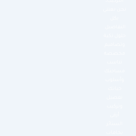
التركيب،
نحن نعتني
بكل
التفاصيل.
حلول ذكية
وتصاميم
مخصصة
تناسب
مساحتك
وأسلوب
حياتك
تفصيل
وتركيب
أرقى
الستائر
بخامات