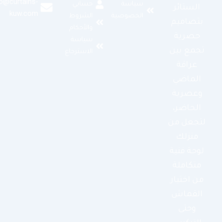
info@curtains-
سياسة
حسابي
الستائر
kuw.com
الخصوصية
الشروط
بتصاميم
والأحكام
حصرية
سياسة
تجمع بين
الاسترجاع
عراقة
الماضي
وعصرية
الحاضر،
لتجعل من
منزلك
لوحة فنية
متكاملة
من اختيار
القماش
وحتى