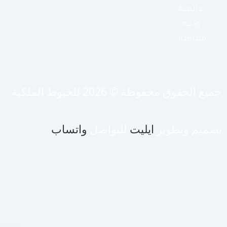
عالمية
ودقة
متناهية.
يع الحقوق محفوظة © 2026 للخيوط الملكية
صميم وتطوير
ايليت
للتواصل
واتساب