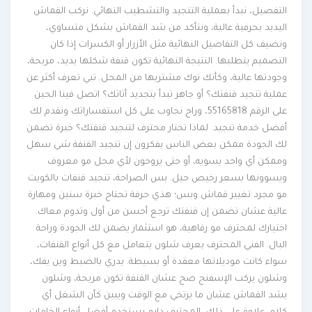
التفصيل، نبدأ بعملية التنجيد والتشطيب النهائي. نركب القماش
اليديد بحرفية عالية، ونتأكد من شد القماش بشكل متساوي،
ونضيف كل التفاصيل النهائية مثل الأزرار أو الكسرات إذا كان
التصميم يتطلبها. النتيجة النهائية تكون قنفة شكلها يديد، مريحة،
وجودتها عالية، وكأنك توك مشتريها من المحل. تبي تعرف أكثر عن
عملية تنجيد قنفتك؟ أو جاهز تبدأ بتجديد أثاثك؟ اتصل فينا الحين
على الرقم 55165818، وراح نجاوب على كل استفساراتك ونقدم لك
أفضل خدمة تنجيد. لماذا تختار محترف لتنجيد قنفتك؟ خبرة تضمن
لك الجودة ممكن بعض الناس يفكرون إن تنجيد القنفة شي سهل
وممكن أي واحد يسويه، أو حتى يروحون لأي محل مو معروف
ويسوونها بسعر رخيص حيل. بس الصراحة، تنجيد قنفات بالكويت
مو مجرد تغيير قماش وبس؛ هذي حرفة تحتاج خبرة سنين ومهارة
عالية عشان تضمن إن قنفتك ترجع أحسن من أول وتدوم معاك.
اختيارك لمحترف مو رفاهية، هو استثمار يضمن لك الجودة وراحة
البال. الفني المحترف يعرف شلون يتعامل مع كل أنواع القنفات،
سواء كانت موديلاتها معقدة أو بسيطة. يدري بالضبط وين يفك،
وشلون يركب الإسفنج صح عشان القنفة تكون مريحة، وشلون
يشد القماش عشان ما يرتخي مع الوقت ويبين كأن الشغل أي