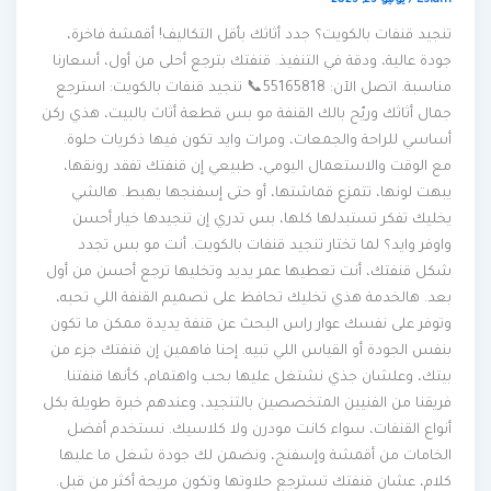
Eslam
/
يونيو 25, 2025
تنجيد قنفات بالكويت؟ جدد أثاثك بأقل التكاليف! أقمشة فاخرة،
جودة عالية، ودقة في التنفيذ. قنفتك بترجع أحلى من أول، أسعارنا
مناسبة. اتصل الآن: 55165818📞 تنجيد قنفات بالكويت: استرجع
جمال أثاثك وريّح بالك القنفة مو بس قطعة أثاث بالبيت، هذي ركن
أساسي للراحة والجمعات، ومرات وايد تكون فيها ذكريات حلوة.
مع الوقت والاستعمال اليومي، طبيعي إن قنفتك تفقد رونقها،
يبهت لونها، تتمزع قماشتها، أو حتى إسفنجها يهبط. هالشي
يخليك تفكر تستبدلها كلها، بس تدري إن تنجيدها خيار أحسن
واوفر وايد؟ لما تختار تنجيد قنفات بالكويت. أنت مو بس تجدد
شكل قنفتك، أنت تعطيها عمر يديد وتخليها ترجع أحسن من أول
بعد. هالخدمة هذي تخليك تحافظ على تصميم القنفة اللي تحبه،
وتوفر على نفسك عوار راس البحث عن قنفة يديدة ممكن ما تكون
بنفس الجودة أو القياس اللي تبيه. إحنا فاهمين إن قنفتك جزء من
بيتك، وعلشان جذي نشتغل عليها بحب واهتمام، كأنها قنفتنا.
فريقنا من الفنيين المتخصصين بالتنجيد، وعندهم خبرة طويلة بكل
أنواع القنفات، سواء كانت مودرن ولا كلاسيك. نستخدم أفضل
الخامات من أقمشة وإسفنج، ونضمن لك جودة شغل ما عليها
كلام، عشان قنفتك تسترجع حلاوتها وتكون مريحة أكثر من قبل.