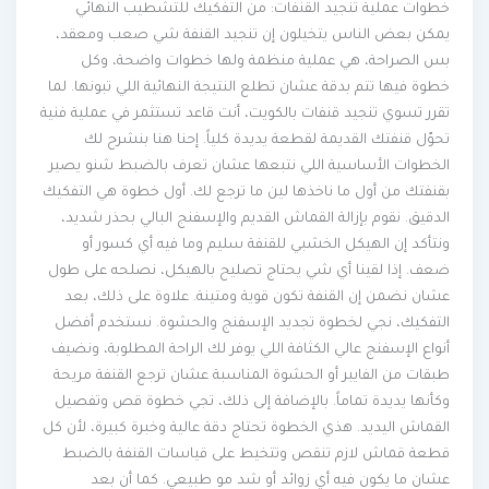
خطوات عملية تنجيد القنفات: من التفكيك للتشطيب النهائي
يمكن بعض الناس يتخيلون إن تنجيد القنفة شي صعب ومعقد،
بس الصراحة، هي عملية منظمة ولها خطوات واضحة، وكل
خطوة فيها تتم بدقة عشان تطلع النتيجة النهائية اللي تبونها. لما
تقرر تسوي تنجيد قنفات بالكويت، أنت قاعد تستثمر في عملية فنية
تحوّل قنفتك القديمة لقطعة يديدة كلياً. إحنا هنا بنشرح لك
الخطوات الأساسية اللي نتبعها عشان تعرف بالضبط شنو يصير
بقنفتك من أول ما ناخذها لين ما ترجع لك. أول خطوة هي التفكيك
الدقيق. نقوم بإزالة القماش القديم والإسفنج البالي بحذر شديد،
ونتأكد إن الهيكل الخشبي للقنفة سليم وما فيه أي كسور أو
ضعف. إذا لقينا أي شي يحتاج تصليح بالهيكل، نصلحه على طول
عشان نضمن إن القنفة تكون قوية ومتينة. علاوة على ذلك، بعد
التفكيك، نجي لخطوة تجديد الإسفنج والحشوة. نستخدم أفضل
أنواع الإسفنج عالي الكثافة اللي يوفر لك الراحة المطلوبة، ونضيف
طبقات من الفايبر أو الحشوة المناسبة عشان ترجع القنفة مريحة
وكأنها يديدة تماماً. بالإضافة إلى ذلك، تجي خطوة قص وتفصيل
القماش اليديد. هذي الخطوة تحتاج دقة عالية وخبرة كبيرة، لأن كل
قطعة قماش لازم تنقص وتتخيط على قياسات القنفة بالضبط
عشان ما يكون فيه أي زوائد أو شد مو طبيعي. كما أن بعد