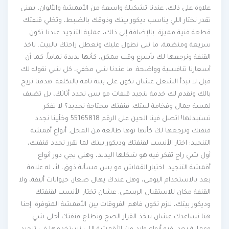
علاوة على ذلك، عندنا تشكيلة واسعة من الأقمشة والألوان، يعني
تقدر تختار اللي يناسب ديكور بيتك وذوقك بالضبط، وتخلي قنفتك
قطعة فنية مميزة. بالإضافة إلى ذلك، عملية التنجيد عندنا تكون
سريعة ومنظمة، ما نبي نطول عليك ونعطل راحتك بالبيت. ناخذ
القنفة ونرجعها لك بأسرع وقت ممكن، كأنها يديدة تماماً. كما أن
أسعارنا تنافسية وواضحة. ما عندنا شي مخفي، كل شي نقوله لك
قبل لا نبدأ الشغل عشان تكون على بينة تامة بالتكلفة. هدفنا نريح
بالك ونقدم لك خدمة تنجيد قنفات مو بس تجدد أثاثك، بل تضيف
لمسة جمال وفخامة لبيتك. قنفتك محتاجة تجديد؟ لا تفكر
تستبدلها! اتصل فينا الحين على الرقم 55165818 وخلّينا نجدد
قنفتك ونرجعها لك كأنها توها طالعة من المحل. أنواع أقمشة
التنجيد: اختار الأنسب لقنفتك وديكور بيتك لما تقرر تجدد قنفتك،
أول شي راح تفكر فيه هو شكلها اليديد، وهني يجي دور أنواع
أقمشة التنجيد. اختيار القماش مو بس مسألة ذوق، لأ، له علاقة
بعد بالاستخدام اليومي، وهل عندك يهال صغار، حيوانات أليفة، ولا
القنفة مكان للاستقبال الرسمي. عشان تختار الأنسب لقنفتك
وديكور بيتك، لازم تكون فاهم الفروقات بين الأقمشة المتوفرة. إحنا
هنا نساعدك عشان تتخذ القرار الصح وتطلع قنفتك أحلى شي