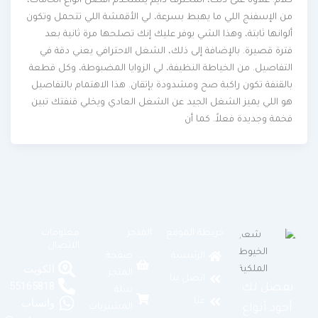
كلام. علاوة على ذلك، المحترف دايم يستخدم أفضل أنواع الخامات،
من الإسفنج اللي ما يهبط بسرعة، لي الأقمشة اللي تتحمل وتكون
ألوانها ثابتة، وهذا الشي يوفر عليك إنك تصلحها مرة ثانية بعد
فترة قصيرة. بالإضافة إلى ذلك، الشغل الاحترافي يعني دقة في
التفاصيل. من الخياطة النظيفة، لي الزوايا المضبوطة، وكل قطعة
بالقنفة تكون راكبة صح ومشدودة بإتقان. هذا الاهتمام بالتفاصيل
هو اللي يميز الشغل الجيد عن الشغل العادي ويخلي قنفتك تبين
فخمة وجديدة فعلاً. كما أن
خريطة الموقع
المتجر
معلومات
الاتصال
الرئيسية
صفحة
الكويت
المتجر
اتصل بنا
55165818
نفصل لك
سلة
عنا
واتساب
المشتريات
أجود أنواع