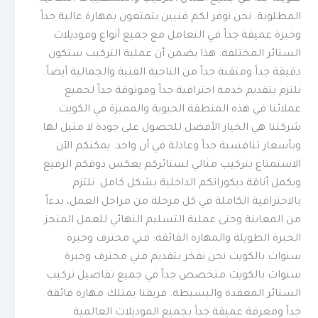
المطلوبة. نحن نوفر لكم فنيين يتمتعون بمهارة عالية جداً
وخبرة عميقة جداً في التعامل مع جميع أنواع وموديلات
الستائر المختلفة. هذا يضمن أن عملية التركيب ستكون
دقيقة جداً ومتقنة جداً من الناحية الفنية والجمالية أيضاً.
نلتزم بتقديم خدمة احترافية جداً وموثوقة جداً لجميع
عملائنا في هذه المنطقة الحيوية والمميزة في الكويت.
شركتنا هي الخيار الأفضل للحصول على جودة لا مثيل لها
وبأسعار تنافسية جداً وعادلة في آن واحد. يمكنكم الآن
الاستمتاع بتركيب مثالي لستائركم يعكس ذوقكم الرفيع
ويكمل أناقة ديكوراتكم الداخلية بشكل كامل. نلتزم
بالاحترافية الكاملة في كل مرحلة من مراحل العمل، بدءاً
من المعاينة وحتى عملية التسليم النهائي للعمل المنجز.
الخبرة الطويلة والمهارة الفائقة: فني محترف وخبرة
سنوات بالكويت نحن نفخر بتقديم فني محترف وخبرة
سنوات بالكويت متخصص جداً في جميع تفاصيل تركيب
الستائر المعقدة والبسيطة. فريقنا يمتلك مهارة فائقة
جداً ومعرفة عميقة جداً بجميع الموديلات العالمية