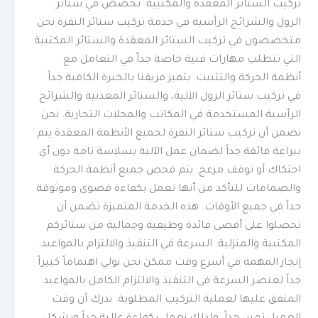
تركيب الستائر المعقدة والمكتبية: تخصص في ستائر
الرول والشرائح الرأسية في خدمة تركيب ستائر النقرة نحن
متخصصون في تركيب الستائر المعقدة والستائر المكتبية
التي تتطلب مهارات فنية خاصة جداً في التعامل مع
أنظمة الحركة والتثبيت. يتميز فريقنا بالخبرة الكافية جداً
في تركيب ستائر الرول الآلية، والستائر المعدنية والشرائح
الرأسية المستخدمة في المكاتب والمحلات التجارية. نحن
نضمن أن تركيب ستائر النقرة لجميع الأنظمة المعقدة يتم
ببراعة فائقة جداً لضمان عمل الآلية بسلاسة تامة دون أي
احتكاك أو توقف مزعج. يتم فحص جميع أنظمة الحركة
والصمامات للتأكد من أنها تعمل بكفاءة قصوى وموثوقة
جداً في جميع الأوقات. هذه الخدمة المتميزة تضمن أن
تحصلوا على أقصى فائدة وظيفية وجمالية من ستائركم
المكتبية والمنزلية. السرعة في التنفيذ والالتزام بالمواعيد:
إنجاز المهمة في أسرع وقت ممكن نحن نولي اهتماماً كبيراً
جداً لعنصر السرعة في التنفيذ والالتزام الكامل بالمواعيد
المتفق عليها لعملية التركيب المطلوبة. ندرك أن وقت