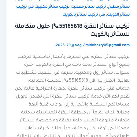
,
,
,
ستائر مطبخ
تركيب ستائر معدنية
تركيب ستائر مكتبية
فني تركيب
,
ستائر الكويت
فني تركيب ستائر بالكويت
تركيب ستائر النقرة 55165818📞| حلول متكاملة
للستائر بالكويت
midobakry05@gmail.com
/
نوفمبر 29, 2025
تركيب ستائر النقرة: فني محترف بأسعار تنافسية لتركيب
جميع أنواع الستائر بدقة تامة في النقرة بالكويت. خبرة
سنوات، ستائر رول ومكتبية، سرعة في التنفيذ، تشطيبات
نهائية. اتصل بنا الآن 55165818📞 اللمسة الجمالية:
خدمات فني تركيب ستائر النقرة بمهارة احترافية عالية نحن
نقدم لكم الآن خدمة تركيب ستائر النقرة التي تضمن تحويل
مساحاتكم السكنية والتجارية إلى لوحات فنية أنيقة
وجذابة. ندرك تماماً أن منطقة النقرة تتميز ببيئة سكنية
وتجارية متنوعة تتطلب حلولاً دقيقة ومخصصة للستائر.
مهمتنا هي توفير فني محترف جداً يمتلك خبرة سنوات
طويلة جداً في جميع أعمال التركيب والتشطيبات النهائية