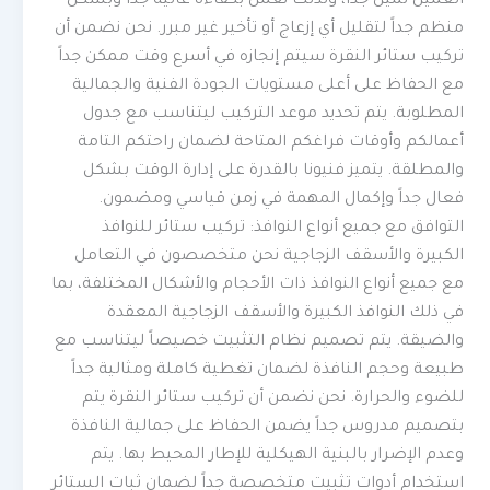
العميل ثمين جداً، ولذلك نعمل بكفاءة عالية جداً وبشكل
منظم جداً لتقليل أي إزعاج أو تأخير غير مبرر. نحن نضمن أن
تركيب ستائر النقرة سيتم إنجازه في أسرع وقت ممكن جداً
مع الحفاظ على أعلى مستويات الجودة الفنية والجمالية
المطلوبة. يتم تحديد موعد التركيب ليتناسب مع جدول
أعمالكم وأوقات فراغكم المتاحة لضمان راحتكم التامة
والمطلقة. يتميز فنيونا بالقدرة على إدارة الوقت بشكل
فعال جداً وإكمال المهمة في زمن قياسي ومضمون.
التوافق مع جميع أنواع النوافذ: تركيب ستائر للنوافذ
الكبيرة والأسقف الزجاجية نحن متخصصون في التعامل
مع جميع أنواع النوافذ ذات الأحجام والأشكال المختلفة، بما
في ذلك النوافذ الكبيرة والأسقف الزجاجية المعقدة
والضيقة. يتم تصميم نظام التثبيت خصيصاً ليتناسب مع
طبيعة وحجم النافذة لضمان تغطية كاملة ومثالية جداً
للضوء والحرارة. نحن نضمن أن تركيب ستائر النقرة يتم
بتصميم مدروس جداً يضمن الحفاظ على جمالية النافذة
وعدم الإضرار بالبنية الهيكلية للإطار المحيط بها. يتم
استخدام أدوات تثبيت متخصصة جداً لضمان ثبات الستائر