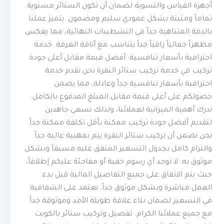
أجهزة القياس والتسوية لضمان أن تكون الستائر مستوية
تماماً ومثبتة بشكل عمودي سليم ومضمون. يتميز عملنا
بالدقة المتناهية جداً في التشطيبات النهائية، مما يعكس
مظهراً جمالياً راقياً جداً يتناسب مع أناقة الغرفة. خدمة
احترافية بأسعار تنافسية: أفضل قيمة مقابل أعلى جودة
تركيب في خدمة تركيب ستائر النقرة نحن نقدم خدمة
احترافية بأسعار تنافسية جداً وعادلة، مما يضمن
حصولكم على أعلى قيمة مقابل المبلغ المدفوع بالكامل.
ندرك أهمية الميزانية لعملائنا، ولذلك نسعى جاهدين
لتقديم أفضل جودة تركيب ممكنة بأقل تكلفة ممكنة جداً.
نحن نضمن أن تركيب ستائر النقرة يتم بمهنية عالية جداً
والتزام كامل بجدول التسعير المتفق عليه مسبقاً وبشكل
موثوق به. لا توجد أي رسوم خفية أو مفاجئة عليكم إطلاقاً،
حيث يتم الاتفاق على جميع التفاصيل المالية قبل بدء
العمل مباشرة وبشكل موثوق جداً. نعتمد على الشفافية
في التسعير لضمان بناء علاقة طويلة الأمد وموثوقة جداً
مع جميع عملائنا الكرام. تفصيل وتركيب ستائر بالكويت