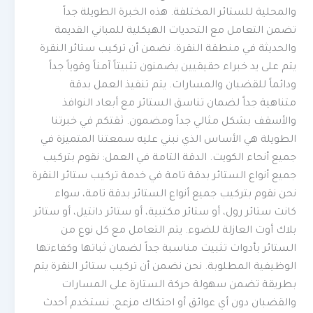
والمحلية للستائر المختلفة. هذه الخبرة الطويلة جداً
تضمن التعامل مع التحديات الهيكلية للمباني القديمة
والحديثة في منطقة النقرة. نضمن أن تركيب ستائر النقرة
يتم على يد خبراء حقيقيين يضمنون تثبيتاً آمناً وقوياً جداً
ودائماً للقضبان والمسارات. يتم تنفيذ العمل بدقة
متناهية جداً لضمان تناسق الستائر مع أبعاد النوافذ
والأسقف بشكل مثالي جداً ومضمون. ثقتكم في خبرتنا
الطويلة هي الأساس الذي نبني عليه سمعتنا المتميزة في
جميع أنحاء الكويت. الدقة التامة في العمل: نقوم بتركيب
جميع أنواع الستائر بدقة تامة في خدمة تركيب ستائر النقرة
نحن نقوم بتركيب جميع أنواع الستائر بدقة تامة، سواء
كانت ستائر رول، أو ستائر مكتبية، أو ستائر دانتيل، أو ستائر
بلاك أوت العازلة للضوء. يتم التعامل مع كل نوع من
الستائر بأدوات تثبيت مناسبة جداً لضمان ثباتها وكفاءتها
الوظيفية المطلوبة. نحن نضمن أن تركيب ستائر النقرة يتم
بطريقة تضمن سهولة حركة الستارة على المسارات
والقضبان دون أي عوائق أو احتكاك مزعج. نستخدم أحدث