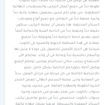
مهمتنا هي توفير فني محترف جداً يمتلك خبرة سنوات
طويلة جداً في جميع أعمال التركيب والتشطيبات النهائية
المطلوبة. نحن نوفر لكم فنيين يتمتعون بمهارة عالية جداً
وخبرة عميقة جداً في التعامل مع جميع أنواع وموديلات
الستائر المختلفة. هذا يضمن أن عملية التركيب ستكون
دقيقة جداً ومتقنة جداً من الناحية الفنية والجمالية أيضاً.
نلتزم بتقديم خدمة احترافية جداً وموثوقة جداً لجميع
عملائنا في هذه المنطقة الحيوية والمميزة في الكويت.
شركتنا هي الخيار الأفضل للحصول على جودة لا مثيل لها
وبأسعار تنافسية جداً وعادلة في آن واحد. يمكنكم الآن
الاستمتاع بتركيب مثالي لستائركم يعكس ذوقكم الرفيع
ويكمل أناقة ديكوراتكم الداخلية بشكل كامل. نلتزم
بالاحترافية الكاملة في كل مرحلة من مراحل العمل، بدءاً
من المعاينة وحتى عملية التسليم النهائي للعمل المنجز.
الخبرة الطويلة والمهارة الفائقة: فني محترف وخبرة
سنوات بالكويت نحن نفخر بتقديم فني محترف وخبرة
سنوات بالكويت متخصص جداً في جميع تفاصيل تركيب
الستائر المعقدة والبسيطة. فريقنا يمتلك مهارة فائقة