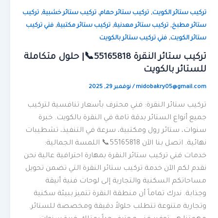
,
,
,
تركيب ستائر الكويت
تركيب ستائر حمام
تركيب ستائر خشبية
تركيب
,
,
,
ستائر مطبخ
تركيب ستائر معدنية
تركيب ستائر مكتبية
فني تركيب
,
ستائر الكويت
فني تركيب ستائر بالكويت
تركيب ستائر النقرة 55165818📞| حلول متكاملة
للستائر بالكويت
midobakry05@gmail.com
/
نوفمبر 29, 2025
تركيب ستائر النقرة: فني محترف بأسعار تنافسية لتركيب
جميع أنواع الستائر بدقة تامة في النقرة بالكويت. خبرة
سنوات، ستائر رول ومكتبية، سرعة في التنفيذ، تشطيبات
نهائية. اتصل بنا الآن 55165818📞 اللمسة الجمالية:
خدمات فني تركيب ستائر النقرة بمهارة احترافية عالية نحن
نقدم لكم الآن خدمة تركيب ستائر النقرة التي تضمن تحويل
مساحاتكم السكنية والتجارية إلى لوحات فنية أنيقة
وجذابة. ندرك تماماً أن منطقة النقرة تتميز ببيئة سكنية
وتجارية متنوعة تتطلب حلولاً دقيقة ومخصصة للستائر.