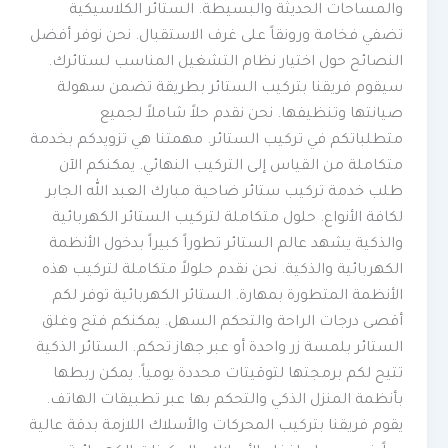
والمساحات الحديثة والبسيطة. الستائر الكلاسيكية
تضفي فخامة ورونقاً على غرف الاستقبال. نحن نوفر أفضل
النصائح حول اختيار نظام التشغيل المناسب لستائرك.
سيقوم فريقنا بتركيب الستائر بطريقة تضمن سهولة
صيانتها وتنظيفها. نحن نقدم حلاً شاملاً لجميع
متطلباتكم في تركيب الستائر. مهمتنا هي تزويدكم بخدمة
متكاملة من القياس إلى التركيب النهائي. يمكنكم الآن
طلب خدمة تركيب ستائر ضاحية مبارك العبد الله الجابر
لكافة الأنواع. حلول متكاملة لتركيب الستائر الكهربائية
والذكية يشهد عالم الستائر تطوراً كبيراً بدخول الأنظمة
الكهربائية والذكية. نحن نقدم حلولاً متكاملة لتركيب هذه
الأنظمة المتطورة بمهارة. الستائر الكهربائية توفر لكم
أقصى درجات الراحة والتحكم السهل. يمكنكم فتح وغلق
الستائر بلمسة زر واحدة أو عبر جهاز تحكم. الستائر الذكية
تتيح لكم برمجتها لتوقيتات محددة يومياً. يمكن ربطها
بأنظمة المنزل الذكي والتحكم بها عبر تطبيقات الهاتف.
يقوم فريقنا بتركيب المحركات والأسلاك اللازمة بدقة عالية