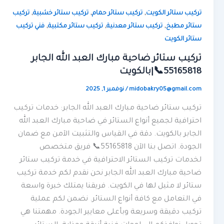
,
,
,
تركيب ستائر الكويت
تركيب ستائر حمام
تركيب ستائر خشبية
تركيب
,
,
,
ستائر مطبخ
تركيب ستائر معدنية
تركيب ستائر مكتبية
فني تركيب
ستائر الكويت
تركيب ستائر ضاحية مبارك العبد الله الجابر
55165818📞|بالكويت
midobakry05@gmail.com
/
نوفمبر 1, 2025
تركيب ستائر ضاحية مبارك العبد الله الجابر: خدمات تركيب
احترافية لجميع أنواع الستائر في ضاحية مبارك العبد الله
الجابر بالكويت. دقة في القياس والتثبيت الآمن مع ضمان
الجودة. اتصل بنا الآن 55165818📞 فريق متخصص
لخدمات تركيب الستائر الاحترافية في خدمة تركيب ستائر
ضاحية مبارك العبد الله الجابر نحن نقدم لكم خدمة تركيب
ستائر لا مثيل لها في الكويت. فريقنا يمتلك خبرة واسعة
في التعامل مع كافة أنواع الستائر. نضمن لكم عملية
تركيب دقيقة وسريعة وبأعلى معايير الجودة. مهمتنا هي