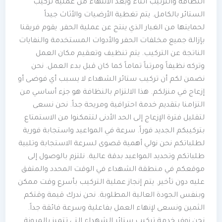
النظافة والترتيب أثناء وبعد الانتهاء من عملية تركيب
الستائر بالكامل. يتم تغطية الأرضيات والأثاث جيداً
لحمايتها من الغبار الذي ينتج عن عملية الحفر. يقوم فريقنا
بإزالة جميع مخلفات الحفر والأدوات المستخدمة والنفايات
الناتجة عن التركيب. يتم تنظيف وتعقيم مكان العمل
وتركه نظيفاً ومرتباً تماماً كما كان قبل بدء العمل. نحن
نضمن لكم أن تركيب ستائر الشهداء لا يسبب أي فوضى أو
إزعاج في منزلكم. هذا الالتزام بالنظافة هو جزء أساسي من
التزامنا بتقديم خدمة احترافية ومريحة جداً. نحن نسعى
لتقليل فترة الإزعاج إلى الحد الأدنى لتتمكنوا من الاستمتاع
بتركيبكم الجديد فوراً. سرعة في المواعيد واستجابة فورية
لطلباتكم نحن نولي أهمية قصوى لسرعة الاستجابة وتلبية
طلباتكم وتحديد المواعيد بدقة عالية. نلتزم بالوصول إلى
موقعكم في منطقة الشهداء في الوقت المحدد والمتفق
عليه دون تأخير. يتم إنجاز عملية التركيب بأسرع وقت ممكن
وبنفس الجودة العالية المطلوبة. نحن ندرك قيمة وقتكم
الثمين ونسعى لإنهاء العمل بفاعلية وسرعة فائقة جداً.
نحن نوفر خدمة تركيب ستائر الشهداء التي تتميز بالمرونة