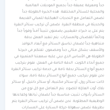
جداً ومعرفة عميقة جداً بجميع الموديلات العالمية
والمحلية للستائر المختلفة. هذه الخبرة الطويلة جداً
تضمن التعامل مع التحديات الهيكلية للمباني القديمة
والحديثة في منطقة النقرة. نضمن أن تركيب ستائر النقرة
يتم على يد خبراء حقيقيين يضمنون تثبيتاً آمناً وقوياً جداً
ودائماً للقضبان والمسارات. يتم تنفيذ العمل بدقة
متناهية جداً لضمان تناسق الستائر مع أبعاد النوافذ
والأسقف بشكل مثالي جداً ومضمون. ثقتكم في خبرتنا
الطويلة هي الأساس الذي نبني عليه سمعتنا المتميزة في
جميع أنحاء الكويت. الدقة التامة في العمل: نقوم بتركيب
جميع أنواع الستائر بدقة تامة في خدمة تركيب ستائر النقرة
نحن نقوم بتركيب جميع أنواع الستائر بدقة تامة، سواء
كانت ستائر رول، أو ستائر مكتبية، أو ستائر دانتيل، أو ستائر
بلاك أوت العازلة للضوء. يتم التعامل مع كل نوع من
الستائر بأدوات تثبيت مناسبة جداً لضمان ثباتها وكفاءتها
الوظيفية المطلوبة. نحن نضمن أن تركيب ستائر النقرة يتم
بطريقة تضمن سهولة حركة الستارة على المسارات