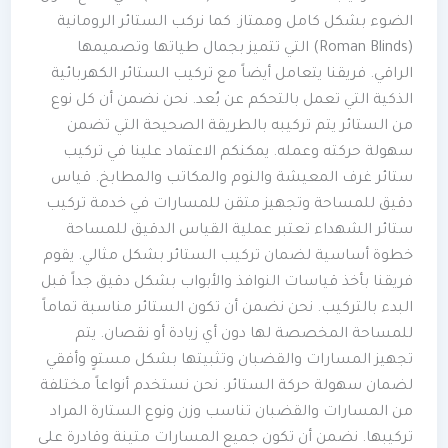
الضوء بشكل كامل وممتاز. كما نركب الستائر الرومانية
(Roman Blinds) التي تتميز بجمال طياتها وتصميمها
الراقي. فريقنا يتعامل أيضاً مع تركيب الستائر الكهربائية
الذكية التي تعمل بالتحكم عن بُعد. نحن نضمن أن كل نوع
من الستائر يتم تركيبه بالطريقة الصحيحة التي تضمن
سهولة حركته وعمله. يمكنكم الاعتماد علينا في تركيب
ستائر غرف المعيشة والنوم والمكاتب والمطابخ. قياس
دقيق للمساحة وتجهيز متقن للمسارات في خدمة تركيب
ستائر الشهداء تعتبر عملية القياس الدقيق للمساحة
خطوة أساسية لضمان تركيب الستائر بشكل مثالي. يقوم
فريقنا بأخذ قياسات النوافذ والأبواب بشكل دقيق جداً قبل
البدء بالتركيب. نحن نضمن أن تكون الستائر مناسبة تماماً
للمساحة المخصصة لها دون أي زيادة أو نقصان. يتم
تجهيز المسارات والقضبان وتثبيتها بشكل مستوٍ وأفقي
لضمان سهولة حركة الستائر. نحن نستخدم أنواعاً مختلفة
من المسارات والقضبان تناسب وزن ونوع الستارة المراد
تركيبها. نضمن أن تكون جميع المسارات متينة وقادرة على