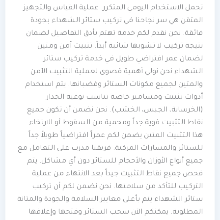
تحمل الاستخدام اليومي المتكرر. عملية القياس والتجهيز
المتقن هي سر نجاحنا في تركيب ستائر الشهداء بجودة
فائقة. نحن نقدم لكم خدمة تهتم بأدق التفاصيل لضمان
نتيجة تركيب لا تشوبها شائبة أبداً. تثبيت آمن ومتين
لضمان عمر افتراضي طويل في خدمة تركيب ستائر
الشهداء نحن نولي أهمية قصوى لعملية التثبيت الآمن
والمتين لجميع مكونات الستائر وقضبانها. يتم استخدام
أدوات تثبيت ومسامير خاصة تناسب نوعية الجدار
(الخرسانة، الجبس، الخشب). نحن نضمن أن تكون جميع
نقاط التثبيت قوية جداً ومحمية من السقوط أو الارتخاء.
هذا التثبيت المتين يضمن لكم عمراً افتراضياً طويلاً جداً
للستائر والمسارات المركبة. فريقنا مدرب على التعامل مع
جميع أنواع الأوزان والأحجام للستائر دون أي مشاكل. يتم
فحص جميع نقاط التثبيت جيداً بعد الانتهاء من عملية
التركيب للتأكد من سلامتها. نحن نضمن لكم أن تركيب
ستائر الشهداء يتم بأعلى معايير السلامة والجودة والمتانة
المطلوبة. يمكنكم الآن سحب الستائر وفتحها وإغلاقها