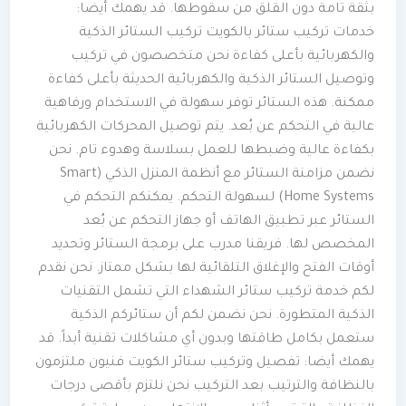
بثقة تامة دون القلق من سقوطها. قد يهمك أيضا:
خدمات تركيب ستائر بالكويت تركيب الستائر الذكية
والكهربائية بأعلى كفاءة نحن متخصصون في تركيب
وتوصيل الستائر الذكية والكهربائية الحديثة بأعلى كفاءة
ممكنة. هذه الستائر توفر سهولة في الاستخدام ورفاهية
عالية في التحكم عن بُعد. يتم توصيل المحركات الكهربائية
بكفاءة عالية وضبطها للعمل بسلاسة وهدوء تام. نحن
نضمن مزامنة الستائر مع أنظمة المنزل الذكي (Smart
Home Systems) لسهولة التحكم. يمكنكم التحكم في
الستائر عبر تطبيق الهاتف أو جهاز التحكم عن بُعد
المخصص لها. فريقنا مدرب على برمجة الستائر وتحديد
أوقات الفتح والإغلاق التلقائية لها بشكل ممتاز. نحن نقدم
لكم خدمة تركيب ستائر الشهداء التي تشمل التقنيات
الذكية المتطورة. نحن نضمن لكم أن ستائركم الذكية
ستعمل بكامل طاقتها وبدون أي مشاكلات تقنية أبداً. قد
يهمك أيضا: تفصيل وتركيب ستائر الكويت فنيون ملتزمون
بالنظافة والترتيب بعد التركيب نحن نلتزم بأقصى درجات