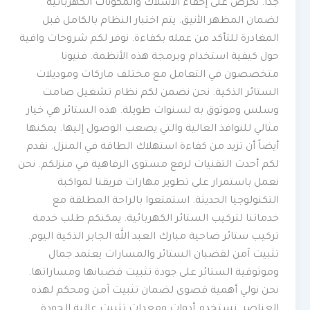
جداً. نحرص على إخفاء الأسلاك والمكونات الكهربائية
لضمان المظهر الأنيق. يتم اختبار النظام بالكامل قبل
المغادرة للتأكد من عمله بكفاءة. نوفر لكم شروحات وافية
حول كيفية استخدام وبرمجة هذه الأنظمة. فنيونا
متخصصون في التعامل مع مختلف ماركات وموديلات
الستائر الذكية. نحن نضمن لكم نظام تشغيل صامت
وسلس وموثوق به لسنوات طويلة. هذه الستائر هي خيار
مثالي للنوافذ العالية والتي يصعب الوصول إليها. يمكنها
أيضاً أن تزيد من كفاءة استهلاك الطاقة في المنزل. نقدم
لكم أحدث التقنيات لرفع مستوى الرفاهية في منزلكم. نحن
نعمل باستمرار على تطوير مهارات فريقنا لمواكبة
التكنولوجيا الحديثة. استمتعوا بالراحة المطلقة مع
خدماتنا لتركيب الستائر الكهربائية. يمكنكم طلب خدمة
تركيب ستائر ضاحية مبارك العبد الله الجابر الذكية اليوم.
تثبيت آمن لقضبان الستائر والمسارات يعتمد جمال
وموثوقية الستائر على جودة تثبيت قضبانها ومساراتها.
نحن نولي أهمية قصوى لضمان تثبيت آمن ومحكم لهذه
العناصر. نستخدم أدوات ومعدات تثبيت عالية الجودة