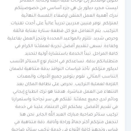
تحويل نوافذكم إلى لوحات فنية أنيقة وجذابة. الستائر
ليست مجرد ديكور بل هي جزء أساسي من خصوصيتكم.
ندرك أهمية العمل المتقن لإضفاء اللمسة النهائية
لمنزلكم. نوفر فنيين مدربين تدريباً عالياً على أحدث تقنيات
التركيب. يتم التعامل مع كل قطعة ستارة بعناية فائقة
وحرص شديد. نلتزم بالمواعيد المحددة وننجز العمل بفاعلية
وكفاءة. نسعى لتقديم أفضل تجربة لعملائنا الكرام في
كافة المراحل. تبدأ الخدمة باستشارة أولية لتحديد
متطلباتكم بدقة. نساعدكم في اختيار نوع الستائر الأنسب
لديكور منزلكم. نأخذ قياسات النوافذ بدقة متناهية لضمان
التناسب المثالي. نقوم بتوفير جميع الأدوات والمعدات
اللازمة لعملية التركيب. نحرص على نظافة المكان بعد
الانتهاء من العمل مباشرة. هدفنا هو ترك انطباع إيجابي
ودائم لدى جميع عملائنا. ثقتكم هي سر نجاحنا واستمرارنا
في تقديم الأفضل. يمكنكم الآن الاعتماد علينا في خدمة
تركيب ستائر ضاحية مبارك العبد الله الجابر. نحن هنا
لنجعل منزلكم أكثر جمالاً وراحة وأناقة. دقة متناهية في
قياس وتجهيز كافة الأنواع في خدمة تركيب ستائر ضاحية