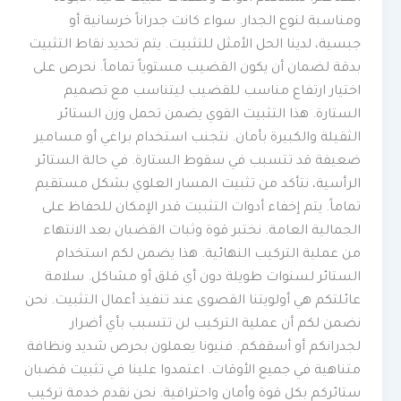
ومناسبة لنوع الجدار. سواء كانت جدراناً خرسانية أو
جبسية، لدينا الحل الأمثل للتثبيت. يتم تحديد نقاط التثبيت
بدقة لضمان أن يكون القضيب مستوياً تماماً. نحرص على
اختيار ارتفاع مناسب للقضيب ليتناسب مع تصميم
الستارة. هذا التثبيت القوي يضمن تحمل وزن الستائر
الثقيلة والكبيرة بأمان. نتجنب استخدام براغي أو مسامير
ضعيفة قد تتسبب في سقوط الستارة. في حالة الستائر
الرأسية، نتأكد من تثبيت المسار العلوي بشكل مستقيم
تماماً. يتم إخفاء أدوات التثبيت قدر الإمكان للحفاظ على
الجمالية العامة. نختبر قوة وثبات القضبان بعد الانتهاء
من عملية التركيب النهائية. هذا يضمن لكم استخدام
الستائر لسنوات طويلة دون أي قلق أو مشاكل. سلامة
عائلتكم هي أولويتنا القصوى عند تنفيذ أعمال التثبيت. نحن
نضمن لكم أن عملية التركيب لن تتسبب بأي أضرار
لجدرانكم أو أسقفكم. فنيونا يعملون بحرص شديد ونظافة
متناهية في جميع الأوقات. اعتمدوا علينا في تثبيت قضبان
ستائركم بكل قوة وأمان واحترافية. نحن نقدم خدمة تركيب