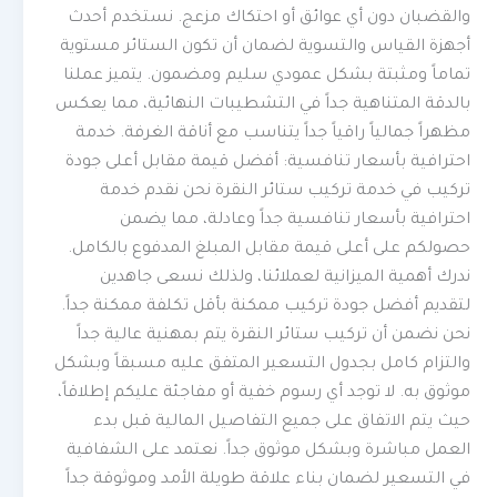
والقضبان دون أي عوائق أو احتكاك مزعج. نستخدم أحدث
أجهزة القياس والتسوية لضمان أن تكون الستائر مستوية
تماماً ومثبتة بشكل عمودي سليم ومضمون. يتميز عملنا
بالدقة المتناهية جداً في التشطيبات النهائية، مما يعكس
مظهراً جمالياً راقياً جداً يتناسب مع أناقة الغرفة. خدمة
احترافية بأسعار تنافسية: أفضل قيمة مقابل أعلى جودة
تركيب في خدمة تركيب ستائر النقرة نحن نقدم خدمة
احترافية بأسعار تنافسية جداً وعادلة، مما يضمن
حصولكم على أعلى قيمة مقابل المبلغ المدفوع بالكامل.
ندرك أهمية الميزانية لعملائنا، ولذلك نسعى جاهدين
لتقديم أفضل جودة تركيب ممكنة بأقل تكلفة ممكنة جداً.
نحن نضمن أن تركيب ستائر النقرة يتم بمهنية عالية جداً
والتزام كامل بجدول التسعير المتفق عليه مسبقاً وبشكل
موثوق به. لا توجد أي رسوم خفية أو مفاجئة عليكم إطلاقاً،
حيث يتم الاتفاق على جميع التفاصيل المالية قبل بدء
العمل مباشرة وبشكل موثوق جداً. نعتمد على الشفافية
في التسعير لضمان بناء علاقة طويلة الأمد وموثوقة جداً