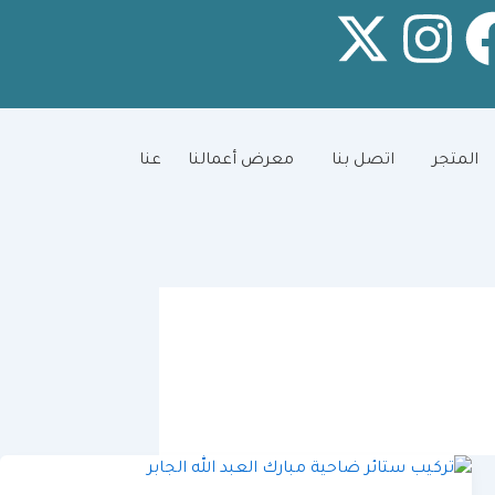
X
I
-
n
t
s
المتجر
اتصل بنا
معرض أعمالنا
عنا
w
t
i
a
t
g
t
r
e
a
r
m