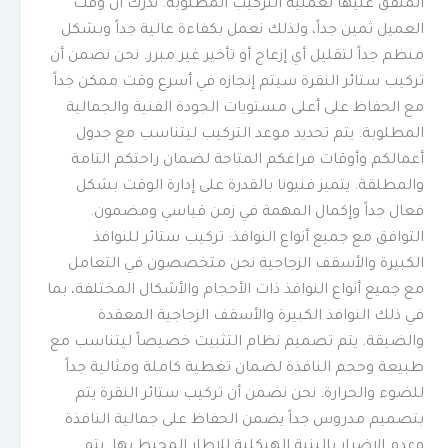
المتفق عليها لعملية التركيب المطلوبة. ندرك أن وقت
العميل ثمين جداً، ولذلك نعمل بكفاءة عالية جداً وبشكل
منظم جداً لتقليل أي إزعاج أو تأخير غير مبرر. نحن نضمن أن
تركيب ستائر النقرة سيتم إنجازه في أسرع وقت ممكن جداً
مع الحفاظ على أعلى مستويات الجودة الفنية والجمالية
المطلوبة. يتم تحديد موعد التركيب ليتناسب مع جدول
أعمالكم وأوقات فراغكم المتاحة لضمان راحتكم التامة
والمطلقة. يتميز فنيونا بالقدرة على إدارة الوقت بشكل
فعال جداً وإكمال المهمة في زمن قياسي ومضمون.
التوافق مع جميع أنواع النوافذ: تركيب ستائر للنوافذ
الكبيرة والأسقف الزجاجية نحن متخصصون في التعامل
مع جميع أنواع النوافذ ذات الأحجام والأشكال المختلفة، بما
في ذلك النوافذ الكبيرة والأسقف الزجاجية المعقدة
والضيقة. يتم تصميم نظام التثبيت خصيصاً ليتناسب مع
طبيعة وحجم النافذة لضمان تغطية كاملة ومثالية جداً
للضوء والحرارة. نحن نضمن أن تركيب ستائر النقرة يتم
بتصميم مدروس جداً يضمن الحفاظ على جمالية النافذة
وعدم الإضرار بالبنية الهيكلية للإطار المحيط بها. يتم