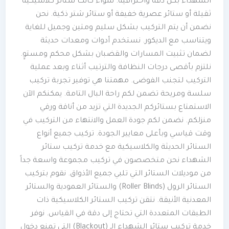
الشهداء بكل دقة واحترافية. سواء كانت ستائر كلاسيكية
ثقيلة أو ستائر عصرية خفيفة أو ستائر شتر ذكية. نحن
نضمن أن يتم التركيب بشكل سليم ومتين وجميل للغاية
ويتناسب مع الديكور. نستخدم أدوات ومعدات حديثة
لضمان تثبيت المسارات والقضبان بشكل محكم ومستوٍ.
نلتزم بأقصى درجات النظافة والترتيب أثناء وبعد عملية
التركيب لتجنب الفوضى. مهمتنا هي توفير تجربة تركيب
سلسة ومريحة تضمن لكم راحة البال التامة. يمكنكم الآن
الاستمتاع بستائركم الجديدة التي تزيد من أناقة ورقي
منزلكم. نضمن لكم جودة العمل والانتهاء من التركيب في
وقت قياسي وبأعلى معايير الجودة. تركيب جميع أنواع
الستائر الحديثة والكلاسيكية مع خدمة تركيب ستائر
الشهداء نحن متخصصون في تركيب مجموعة واسعة جداً
من موديلات الستائر التي تلبي جميع الأذواق. نقوم بتركيب
الستائر الرول (Roller Blinds) والستائر العمودية والستائر
المعدنية الأنيقة. نتقن تركيب الستائر الكلاسيكية ذات
الطبقات المتعددة التي تحتاج إلى دقة في القياس. نوفر
خدمة تركيب ستائر الشهداء الـ (Blackout) التي تمنع دخول