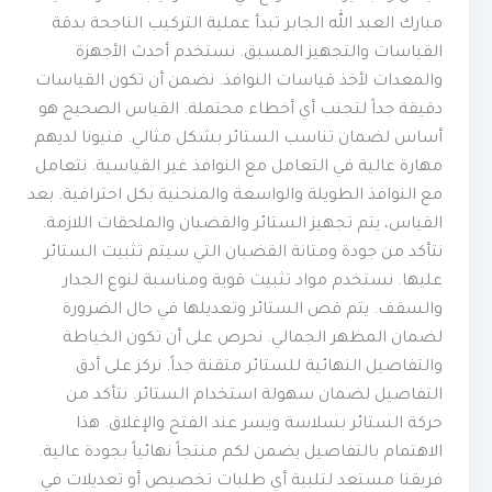
مبارك العبد الله الجابر تبدأ عملية التركيب الناجحة بدقة
القياسات والتجهيز المسبق. نستخدم أحدث الأجهزة
والمعدات لأخذ قياسات النوافذ. نضمن أن تكون القياسات
دقيقة جداً لتجنب أي أخطاء محتملة. القياس الصحيح هو
أساس لضمان تناسب الستائر بشكل مثالي. فنيونا لديهم
مهارة عالية في التعامل مع النوافذ غير القياسية. نتعامل
مع النوافذ الطويلة والواسعة والمنحنية بكل احترافية. بعد
القياس، يتم تجهيز الستائر والقضبان والملحقات اللازمة.
نتأكد من جودة ومتانة القضبان التي سيتم تثبيت الستائر
عليها. نستخدم مواد تثبيت قوية ومناسبة لنوع الجدار
والسقف. يتم قص الستائر وتعديلها في حال الضرورة
لضمان المظهر الجمالي. نحرص على أن تكون الخياطة
والتفاصيل النهائية للستائر متقنة جداً. نركز على أدق
التفاصيل لضمان سهولة استخدام الستائر. نتأكد من
حركة الستائر بسلاسة ويسر عند الفتح والإغلاق. هذا
الاهتمام بالتفاصيل يضمن لكم منتجاً نهائياً بجودة عالية.
فريقنا مستعد لتلبية أي طلبات تخصيص أو تعديلات في