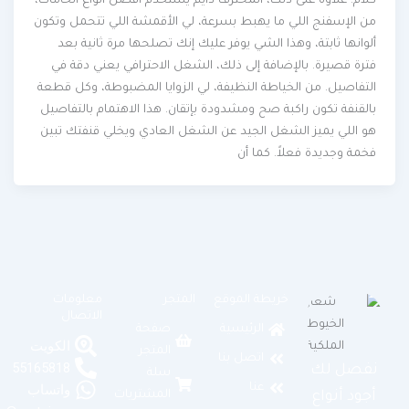
كلام. علاوة على ذلك، المحترف دايم يستخدم أفضل أنواع الخامات،
من الإسفنج اللي ما يهبط بسرعة، لي الأقمشة اللي تتحمل وتكون
ألوانها ثابتة، وهذا الشي يوفر عليك إنك تصلحها مرة ثانية بعد
فترة قصيرة. بالإضافة إلى ذلك، الشغل الاحترافي يعني دقة في
التفاصيل. من الخياطة النظيفة، لي الزوايا المضبوطة، وكل قطعة
بالقنفة تكون راكبة صح ومشدودة بإتقان. هذا الاهتمام بالتفاصيل
هو اللي يميز الشغل الجيد عن الشغل العادي ويخلي قنفتك تبين
فخمة وجديدة فعلاً. كما أن
خريطة الموقع
المتجر
معلومات
الاتصال
الرئيسية
صفحة
الكويت
المتجر
اتصل بنا
55165818
نفصل لك
سلة
عنا
واتساب
المشتريات
أجود أنواع