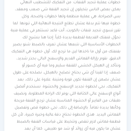
خطوات عملية تنجيد القنفات: من التفكيك للتشطيب النهائي
يمكن بعض الناس يتخيلون إن تنجيد القنفة شي صعب ومعقد،
بس الصراحة، هي عملية منظمة ولها خطوات واضحة، وكل
خطوة فيها تتم بدقة عشان تطلع النتيجة النهائية اللي تبونها. لما
تقرر تسوي تنجيد قنفات بالكويت، أنت قاعد تستثمر في عملية فنية
تحوّل قنفتك القديمة لقطعة يديدة كلياً. إحنا هنا بنشرح لك
الخطوات الأساسية اللي نتبعها عشان تعرف بالضبط شنو يصير
بقنفتك من أول ما ناخذها لين ما ترجع لك. أول خطوة هي التفكيك
الدقيق. نقوم بإزالة القماش القديم والإسفنج البالي بحذر شديد،
ونتأكد إن الهيكل الخشبي للقنفة سليم وما فيه أي كسور أو
ضعف. إذا لقينا أي شي يحتاج تصليح بالهيكل، نصلحه على طول
عشان نضمن إن القنفة تكون قوية ومتينة. علاوة على ذلك، بعد
التفكيك، نجي لخطوة تجديد الإسفنج والحشوة. نستخدم أفضل
أنواع الإسفنج عالي الكثافة اللي يوفر لك الراحة المطلوبة، ونضيف
طبقات من الفايبر أو الحشوة المناسبة عشان ترجع القنفة مريحة
وكأنها يديدة تماماً. بالإضافة إلى ذلك، تجي خطوة قص وتفصيل
القماش اليديد. هذي الخطوة تحتاج دقة عالية وخبرة كبيرة، لأن كل
قطعة قماش لازم تنقص وتتخيط على قياسات القنفة بالضبط
عشان ما يكون فيه أي زوائد أو شد مو طبيعي. كما أن بعد