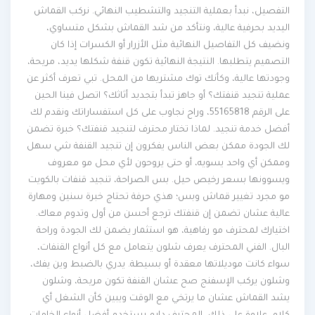
التفصيل، نبدأ بعملية التنجيد والتشطيب النهائي. نركب القماش
اليديد بحرفية عالية، ونتأكد من شد القماش بشكل متساوي،
ونضيف كل التفاصيل النهائية مثل الأزرار أو الكسرات إذا كان
التصميم يتطلبها. النتيجة النهائية تكون قنفة شكلها يديد، مريحة،
وجودتها عالية، وكأنك توك مشتريها من المحل. تبي تعرف أكثر عن
عملية تنجيد قنفتك؟ أو جاهز تبدأ بتجديد أثاثك؟ اتصل فينا الحين
على الرقم 55165818، وراح نجاوب على كل استفساراتك ونقدم لك
أفضل خدمة تنجيد. لماذا تختار محترف لتنجيد قنفتك؟ خبرة تضمن
لك الجودة ممكن بعض الناس يفكرون إن تنجيد القنفة شي سهل
وممكن أي واحد يسويه، أو حتى يروحون لأي محل مو معروف
ويسوونها بسعر رخيص حيل. بس الصراحة، تنجيد قنفات بالكويت
مو مجرد تغيير قماش وبس؛ هذي حرفة تحتاج خبرة سنين ومهارة
عالية عشان تضمن إن قنفتك ترجع أحسن من أول وتدوم معاك.
اختيارك لمحترف مو رفاهية، هو استثمار يضمن لك الجودة وراحة
البال. الفني المحترف يعرف شلون يتعامل مع كل أنواع القنفات،
سواء كانت موديلاتها معقدة أو بسيطة. يدري بالضبط وين يفك،
وشلون يركب الإسفنج صح عشان القنفة تكون مريحة، وشلون
يشد القماش عشان ما يرتخي مع الوقت ويبين كأن الشغل أي