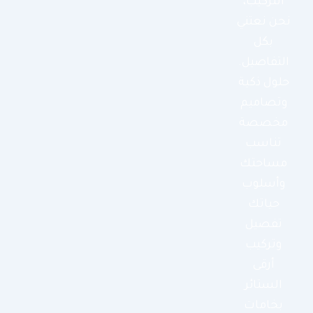
التركيب،
نحن نعتني
بكل
التفاصيل.
حلول ذكية
وتصاميم
مخصصة
تناسب
مساحتك
وأسلوب
حياتك
تفصيل
وتركيب
أرقى
الستائر
بخامات