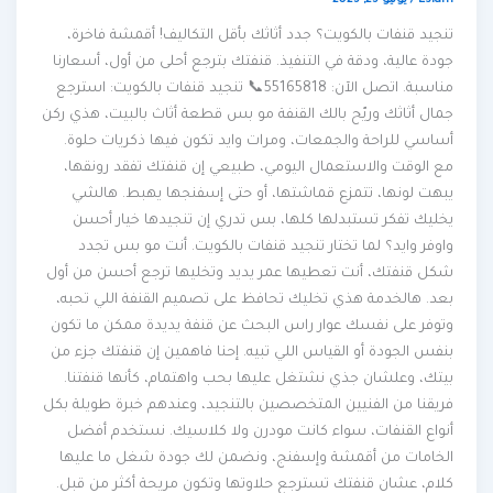
Eslam
/
يونيو 25, 2025
تنجيد قنفات بالكويت؟ جدد أثاثك بأقل التكاليف! أقمشة فاخرة،
جودة عالية، ودقة في التنفيذ. قنفتك بترجع أحلى من أول، أسعارنا
مناسبة. اتصل الآن: 55165818📞 تنجيد قنفات بالكويت: استرجع
جمال أثاثك وريّح بالك القنفة مو بس قطعة أثاث بالبيت، هذي ركن
أساسي للراحة والجمعات، ومرات وايد تكون فيها ذكريات حلوة.
مع الوقت والاستعمال اليومي، طبيعي إن قنفتك تفقد رونقها،
يبهت لونها، تتمزع قماشتها، أو حتى إسفنجها يهبط. هالشي
يخليك تفكر تستبدلها كلها، بس تدري إن تنجيدها خيار أحسن
واوفر وايد؟ لما تختار تنجيد قنفات بالكويت. أنت مو بس تجدد
شكل قنفتك، أنت تعطيها عمر يديد وتخليها ترجع أحسن من أول
بعد. هالخدمة هذي تخليك تحافظ على تصميم القنفة اللي تحبه،
وتوفر على نفسك عوار راس البحث عن قنفة يديدة ممكن ما تكون
بنفس الجودة أو القياس اللي تبيه. إحنا فاهمين إن قنفتك جزء من
بيتك، وعلشان جذي نشتغل عليها بحب واهتمام، كأنها قنفتنا.
فريقنا من الفنيين المتخصصين بالتنجيد، وعندهم خبرة طويلة بكل
أنواع القنفات، سواء كانت مودرن ولا كلاسيك. نستخدم أفضل
الخامات من أقمشة وإسفنج، ونضمن لك جودة شغل ما عليها
كلام، عشان قنفتك تسترجع حلاوتها وتكون مريحة أكثر من قبل.