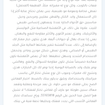
وعملية بعد. فيه أنواع وايد من الأقمشة اللي نستخدمها في تنجيد
قنفات بالكويت، وكل نوع له مميزاته. مثلاً، القطيفة (المخمل)
تعطي فخامة ونعومة مو طبيعية، بس يمكن تحتاج عناية أكثر إذا
كان الاستعمال وايد. الكتان والقطن عمليين ومريحين وحيل
مناسبين حق الأجواء الحارة عندنا، ويعطون إحساس طبيعي
للبيت. علاوة على ذلك، في الأقمشة الصناعية مثل البوليستر
والأكريليك، وهذي تعتبر الأقوى والأكثر مقاومة للبقع والبهتان،
يعني إذا عندك يهال أو حيوانات أليفة، هذي بتكون خيار ممتاز لك.
بالإضافة إلى ذلك، عندنا أقمشة تتميز بمتانتها العالية مثل الجلد
الطبيعي أو الصناعي، وهذي تعطي شكل مودرن وفاخر، وتتحمل
الاستخدام الشديد وسهل تنظيفها. كما أن بعض الأقمشة تكون
معالجة خصيصاً عشان تكون مقاومة للسوائل والبقع، وهالشي
يوفر عليك وايد بالصيانة اليومية. إحنا نوفر لك كل الخيارات هذي،
ونشرح لك مميزات وعيوب كل نوع عشان تختار اللي يناسب
ميزانيتك واستخدامك ويليق بديكور بيتك بالضبط. اختيار القماش
الصح يخلي قنفتك مو بس حلوة، بل بعد مريحة وعملية وتقعد
معاك سنين طويلة. مو عارف أي قماش تختار لقنفتك؟ لا تشيل
هم! اتصل فينا الحين على الرقم 55165818، وراح نساعدك تختار
القماش الأنسب اللي يجدد قنفتك ويخليها تحفة فنية في بيتك.