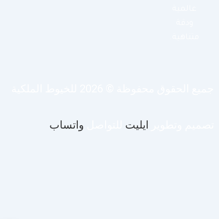
عالمية
ودقة
متناهية.
يع الحقوق محفوظة © 2026 للخيوط الملكية
صميم وتطوير
ايليت
للتواصل
واتساب