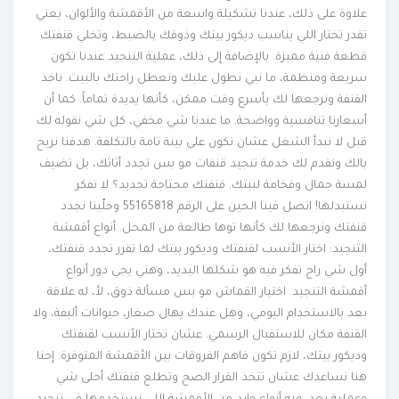
علاوة على ذلك، عندنا تشكيلة واسعة من الأقمشة والألوان، يعني
تقدر تختار اللي يناسب ديكور بيتك وذوقك بالضبط، وتخلي قنفتك
قطعة فنية مميزة. بالإضافة إلى ذلك، عملية التنجيد عندنا تكون
سريعة ومنظمة، ما نبي نطول عليك ونعطل راحتك بالبيت. ناخذ
القنفة ونرجعها لك بأسرع وقت ممكن، كأنها يديدة تماماً. كما أن
أسعارنا تنافسية وواضحة. ما عندنا شي مخفي، كل شي نقوله لك
قبل لا نبدأ الشغل عشان تكون على بينة تامة بالتكلفة. هدفنا نريح
بالك ونقدم لك خدمة تنجيد قنفات مو بس تجدد أثاثك، بل تضيف
لمسة جمال وفخامة لبيتك. قنفتك محتاجة تجديد؟ لا تفكر
تستبدلها! اتصل فينا الحين على الرقم 55165818 وخلّينا نجدد
قنفتك ونرجعها لك كأنها توها طالعة من المحل. أنواع أقمشة
التنجيد: اختار الأنسب لقنفتك وديكور بيتك لما تقرر تجدد قنفتك،
أول شي راح تفكر فيه هو شكلها اليديد، وهني يجي دور أنواع
أقمشة التنجيد. اختيار القماش مو بس مسألة ذوق، لأ، له علاقة
بعد بالاستخدام اليومي، وهل عندك يهال صغار، حيوانات أليفة، ولا
القنفة مكان للاستقبال الرسمي. عشان تختار الأنسب لقنفتك
وديكور بيتك، لازم تكون فاهم الفروقات بين الأقمشة المتوفرة. إحنا
هنا نساعدك عشان تتخذ القرار الصح وتطلع قنفتك أحلى شي