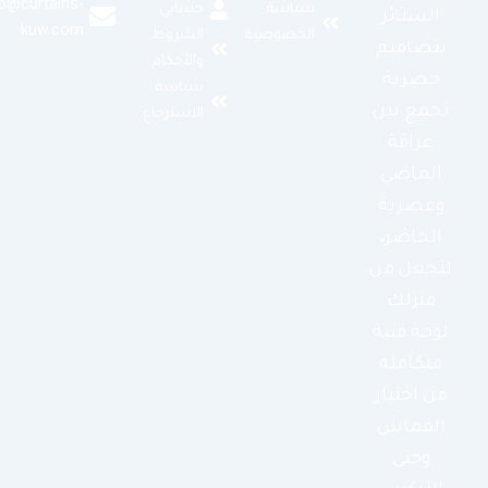
info@curtains-
سياسة
حسابي
الستائر
kuw.com
الخصوصية
الشروط
بتصاميم
والأحكام
حصرية
سياسة
تجمع بين
الاسترجاع
عراقة
الماضي
وعصرية
الحاضر،
لتجعل من
منزلك
لوحة فنية
متكاملة
من اختيار
القماش
وحتى