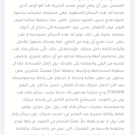
المفضل دون أي وهج مزعج يفسد التجربة؛ هذا هو الوعد الذي
تقدمه لك هذه الستائر المتطورة. فهي مصممة خصيصًا بحشوة
كثيفة تمنع تسرب الضوء بشكل كامل. مما يجعلها مثالية لغرف
النوم، غرف الأطفال، وحتى غرف المعيشة التي تحتاج إلى أجواء
معتمة. علاوة على ذلك. توفر لك هذه الستائر خصوصية لا تقدر
بثمن. حيث تمنع أي رؤية من الخارج، مما يمنحك شعورًا بالأمان
والراحة التامة داخل منزلك. بالإضافة إلى ذلك، تأتي ستائر بلاك اوت
رول بتصاميم أنيقة وبسيطة تتناغم مع أي ديكور عصري. وتضفي
لمسة من الرقي والعملية على نافذتك دون إثقال للمساحة. كما أن
سهولة استخدامها وتركيبها يجعلها خيارًا مفضلاً للكثيرين ممن
يبحثون عن حلول عملية وجذابة. لا تساوم على راحتك وخصوصيتك
بعد الآن! اجعل منزلك ملاذك المثالي. اتصل بنا الآن على الرقم
55165818 ودع خبراءنا يقدمون لك خدمة تركيب ستائر بلاك اوت
رول في الكويت، لتستمتع بالتحكم الكامل في إضاءة منزلك
وخصوصيته. مميزات ستائر بلاك اوت رول: عزل حراري، توفير
طاقة، وأناقة عصرية عند التفكير في تحديث منزلك، فإن ستائر بلاك
اوت رول لا تقدم فقط حلاً عمليًا للتحكم في الضوء. بل إنها تقدم
مجموعة واسعة من المميزات التي تعزز من راحة منزلك وكفاءته.