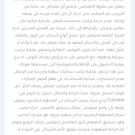
يطيل من عمرها الافتراضي ويمنع أي مشاكل قد تنشأ عن
التركيب غير السليم. نحن ندرك أن كل نافذة فريدة من نوعها،
ولذلك نقدم خدمة تركيب مخصصة تضمن ملاءمة مثالية لكل
مقاس وشكل. بالإضافة إلى ذلك، فريقنا من الفنيين المدربين لديه
الخبرة الكافية للتعامل مع جميع أنواع الستائر، من الرول والبلاك
آوت إلى الويفي والستائر العمودية، مما يضمن لك جودة وأداء لا
مثيل لهما. كما أننا نلتزم بالمواعيد النهائية ونضمن عملية تركيب
سريعة ونظيفة، مع الحرص على عدم إزعاج روتينك اليومي. لا تدع
فرصة الحصول على الأناقة والخصوصية التي تستحقها تفوتك.
نحن هنا لنجعل عملية تركيب ستائرك سهلة ومريحة قدر الإمكان.
نقدم استشارات مجانية لمساعدتك في فهم أفضل الخيارات
المتاحة لك، ونقدم خدمة ما بعد التركيب لضمان رضاك التام. حان
الوقت لتجعل منزلك ملاذًا للراحة والجمال. اتصل بنا اليوم على
55165818 ودع خبراء تركيب الستائر في المنطقة العاشرة يحولون
رؤيتك إلى واقع ملموس. منزلك يستحق الأفضل: خبراء تركيب
ستائر المنطقة العاشرة لنتائج مبهرة منزلك هو ملاذك الخاص،
وهو يستحق الاهتمام بأدق التفاصيل ليعكس ذوقك الرفيع ويوفر
لك الراحة المطلوبة. وعندما يتعلق الأمر بالستائر، فإن الجودة لا