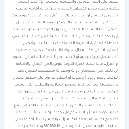
تقتصر على اختيار القماش والتصميم فحسب، بل تمتد لتشمل
عملية تركيب ستائر المنطقة العاشرة. نحن ندرك أهمية التركيب
الاحترافي لضمان أن تبدو ستائرك في أبهى صورها وتؤدي وظيفتها
على أكمل وجه. فخبير التركيب لا يضمن فقط الثبات والأمان، بل
يضمن أيضًا الجمالية النهائية التي تحول الغرفة من مجرد مساحة
إلى تحفة فنية. علاوة على ذلك، يمتلك فريقنا من خبراء التركيب في
المنطقة العاشرة المعرفة العميقة بأحدث التقنيات وأفضل
الممارسات في هذا المجال. سواء كانت نوافذك كبيرة أو صغيرة،
ذات أشكال غير تقليدية، أو تتطلب حلولًا خاصة للتحكم في الضوء
أو العزل، فإننا نملك الخبرة اللازمة لتوفير الحل الأمثل. بالإضافة
إلى ذلك، نحن نستخدم أدوات ومعدات متخصصة لضمان دقة
التركيب وعدم وجود أي عيوب أو أخطاء قد تؤثر على مظهر الستارة
أو وظيفتها. كما أننا نلتزم بمعايير السلامة والنظافة خلال عملية
التركيب، لنوفر لك تجربة خالية من القلق. دع خبراءنا يقدمون لك
النتائج المبهرة التي يستحقها منزلك. نحن نقدم خدمة تركيب
شاملة تشمل القياس الدقيق، التوصيل، والتركيب الاحترافي، مع
ضمان جودة العمل. لا تساوم على جودة تركيب ستائرك، فالاختيار
الصحيح يضيف قيمة حقيقية لمنزلك ويضمن لك الراحة والجمال
لسنوات طويلة. اتصل بنا اليوم على 55165818 ودعنا نظهر لك