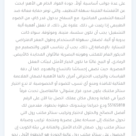
على عدة جوانب أساسية. أولاً، جودة المواد الخام هي الأهم؛ ابحث
عن الأقمشة المتينة سهلة التنظيف، والتي توفر حماية فعالة ضد
أشعة الشمس المباشرة. مع السماح بدخول قدر كافٍ من الضوء
الطبيعي إذا رغبت في ذلك. علاوة على ذلك، لا تغفل أهمية آلية
التشغيل؛ يجب أن تكون سلسة، متينة، وموثوقة، سواء كانت
يدوية أو آلية، لضمان سهولة الاستخدام وطول العمر الافتراضي
للستارة. بالإضافة إلى ذلك، يجب أن يتناسب اللون والتصميم مع
الديكور العام للمكتب وهويته البصرية؛ فالألوان المحايدة كالأبيض،
الرمادي، أو البيج غالبًا ما تكون الخيار الأمثل لبيئات العمل
العصرية. حيث تضفي إحساسًا بالاتساع والهدوء. كما أن دقة
القياسات والتركيب الاحترافي أمران بالغا الأهمية لضمان الملاءمة
المثالية للنافذة ومنع أي تسرب للضوء أو الخصوصية. لا تدع اختيار
ستائر مكتبك يكون مجرد قرار عشوائي؛ فالتفاصيل تحدث فرقاً
كبيراً في كفاءة وجمال مكان عملك. اتصل بنا الآن على الرقم
55165818 ودع خبراءنا يرشدونك خطوة بخطوة، مقدمين لك
أفضل النصائح والحلول لاختيار وتركيب ستائر مكتب رول التي
تحول مكتبك إلى مساحة عمل عصرية ومنتجة. تركيب وصيانة
ستائر مكتب رول: ضمان الأداء الأمثل والمتانة في بيئة الكويت إن
الحصول على ستائر مكتب رول عالية الجودة هو الخطوة الأولى نحو