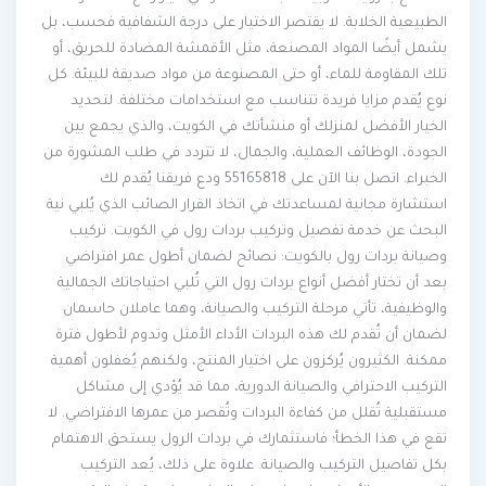
الطبيعية الخلابة. لا يقتصر الاختيار على درجة الشفافية فحسب، بل
يشمل أيضًا المواد المصنعة، مثل الأقمشة المضادة للحريق، أو
تلك المقاومة للماء، أو حتى المصنوعة من مواد صديقة للبيئة. كل
نوع يُقدم مزايا فريدة تتناسب مع استخدامات مختلفة. لتحديد
الخيار الأفضل لمنزلك أو منشأتك في الكويت، والذي يجمع بين
الجودة، الوظائف العملية، والجمال، لا تتردد في طلب المشورة من
الخبراء. اتصل بنا الآن على 55165818 ودع فريقنا يُقدم لك
استشارة مجانية لمساعدتك في اتخاذ القرار الصائب الذي يُلبي نية
البحث عن خدمة تفصيل وتركيب بردات رول في الكويت. تركيب
وصيانة بردات رول بالكويت: نصائح لضمان أطول عمر افتراضي
بعد أن تختار أفضل أنواع بردات رول التي تُلبي احتياجاتك الجمالية
والوظيفية، تأتي مرحلة التركيب والصيانة، وهما عاملان حاسمان
لضمان أن تُقدم لك هذه البردات الأداء الأمثل وتدوم لأطول فترة
ممكنة. الكثيرون يُركزون على اختيار المنتج، ولكنهم يُغفلون أهمية
التركيب الاحترافي والصيانة الدورية، مما قد يُؤدي إلى مشاكل
مستقبلية تُقلل من كفاءة البردات وتُقصر من عمرها الافتراضي. لا
تقع في هذا الخطأ؛ فاستثمارك في بردات الرول يستحق الاهتمام
بكل تفاصيل التركيب والصيانة. علاوة على ذلك، يُعد التركيب