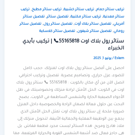
,
,
,
تركيب ستائر حمام
تركيب ستائر خشبية
تركيب ستائر مطبخ
تركيب
,
,
,
ستائر معدنية
تركيب ستائر مكتبية
تفصيل ستائر
تفصيل ستائر
,
,
,
أمريكي
تفصيل ستائر بلاك أوت
تفصيل ستائر رول
تفصيل ستائر
,
,
روماني
تفصيل ستائر شيفون
تفصيل ستائر كلاسكية
ستائر رول بلاك اوت 55165818📞 | تركيب بأيدي
الخبراء
Eslam
/
يونيو 1, 2025
احصل على أفضل ستائر رول بلاك اوت لمنزلك. حجب كامل
للضوء، عزل حراري، وتصاميم عصرية. تفصيل وتركيب احترافي.
اتصل الآن من أي مكان بالكويت : 55165818 📞 ستائر رول بلاك
اوت في الكويت: الحل الأمثل لراحة منزلك وخصوصيتك في ظل
الأجواء الصيفية الحارة والشمس الساطعة في الكويت، يصبح
البحث عن حلول فعالة لضمان الراحة والخصوصية داخل المنزل
ضرورة ملحة. إن ستائر رول بلاك اوت تمثل الحل الأمثل الذي
يجمع بين الوظيفة العملية والجمالية الأنيقة، لتحويل منزلك إلى
ملاذ هادئ ومريح. هذه الستائر ليست مجرد قطعة قماش. بل
هي حاجز فعال ضد أشعة الشمس القوية والحرارة المرتفعة، مما