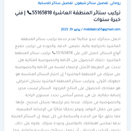
,
,
روماني
تفصيل ستائر شيفون
تفصيل ستائر كلاسكية
تركيب ستائر المنطقة العاشرة 55165818📞 | فني
خبرة سنوات
midobakry05@gmail.com
/
يوليو 19, 2025
اجعل ستائرك تبدو مثالية! نقدم خدمة تركيب ستائر المنطقة
العاشرة باحترافية عالية، نضمن، الدقة، والجودة في تركيب جميع
أنواع الستائر. اتصل الآن على 55165818📞 تركيب ستائر المنطقة
العاشرة: دليلك للحصول على الأناقة والخصوصية المثالية هل
تبحث عن الطريقة الأمثل لإضفاء لمسة من الأناقة والخصوصية
على منزلك في المنطقة العاشرة؟ إن اختيار الستائر المناسبة هو
خطوتك الأولى، وتركيب ستائر المنطقة العاشرة بشكل احترافي
هو مفتاحك للحصول على النتائج المرجوة. الستائر ليست مجرد
إضافة جمالية، بل هي عنصر أساسي يحدد مستوى الراحة
والخصوصية في منزلك. عندما يتم تركيبها بشكل صحيح، فإنها
تعزز من جمال النوافذ وتوفر تحكمًا مثاليًا في الإضاءة الطبيعية،
مما يخلق جوًا من الدفء والسكينة في كل غرفة. إن الستائر المثبتة
بدقة تعكس اهتمامك بالتفاصيل وجودة منزلك. علاوة على ذلك،
يضمن التركيب الاحترافي أن تعمل ستائرك بسلاسة وكفاءة، مما