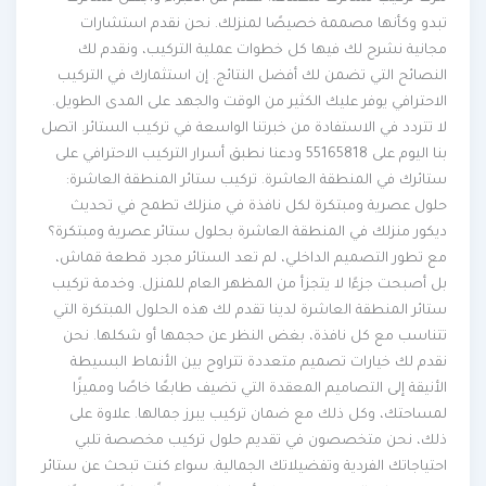
تبدو وكأنها مصممة خصيصًا لمنزلك. نحن نقدم استشارات
مجانية نشرح لك فيها كل خطوات عملية التركيب، ونقدم لك
النصائح التي تضمن لك أفضل النتائج. إن استثمارك في التركيب
الاحترافي يوفر عليك الكثير من الوقت والجهد على المدى الطويل.
لا تتردد في الاستفادة من خبرتنا الواسعة في تركيب الستائر. اتصل
بنا اليوم على 55165818 ودعنا نطبق أسرار التركيب الاحترافي على
ستائرك في المنطقة العاشرة. تركيب ستائر المنطقة العاشرة:
حلول عصرية ومبتكرة لكل نافذة في منزلك تطمح في تحديث
ديكور منزلك في المنطقة العاشرة بحلول ستائر عصرية ومبتكرة؟
مع تطور التصميم الداخلي، لم تعد الستائر مجرد قطعة قماش،
بل أصبحت جزءًا لا يتجزأ من المظهر العام للمنزل. وخدمة تركيب
ستائر المنطقة العاشرة لدينا تقدم لك هذه الحلول المبتكرة التي
تتناسب مع كل نافذة، بغض النظر عن حجمها أو شكلها. نحن
نقدم لك خيارات تصميم متعددة تتراوح بين الأنماط البسيطة
الأنيقة إلى التصاميم المعقدة التي تضيف طابعًا خاصًا ومميزًا
لمساحتك، وكل ذلك مع ضمان تركيب يبرز جمالها. علاوة على
ذلك، نحن متخصصون في تقديم حلول تركيب مخصصة تلبي
احتياجاتك الفردية وتفضيلاتك الجمالية. سواء كنت تبحث عن ستائر