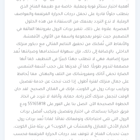
أهمية اختيار ستائر قوية وعملية. خاصة مع طبيعة المناخ الذي
يتطلب حلولًا قادرة على تحمل درجات الحرارة المرتفعة والعواصف
الرملية. لا تدع التردد يمنعك من الاستفادة من هذه الحلول
العصرية. علاوة على ذلك، تتميز بردات الرول بمرونتها الفائقة في
التصميم. حيث تتوفر بمجموعة واسعة من الألوان، الأقمشة،
والأنماط التي تُمكنك من تحقيق التناغم المثالي مع ديكور منزلك
الداخلي. بالإضافة إلى ذلك، فإن سهولة استخدامها وصيانتها تُعد
ميزة إضافية، فهي لا تتطلب جهدًا كبيرًا في التنظيف. كما أنها
مصممة لتدوم طويلًا. كما أن قدرتها على حجب أشعة الشمس
الضارة تحمي أثاثك ومفروشاتك من التلف والبهتان. مما يُحافظ
على جمال منزلك لفترة أطول. إذا كنت تبحث عن خدمة تفصيل
وتركيب بردات رول في الكويت، فإنك في المكان الصحيح. لقد حان
الوقت لتجعل منزلك أكثر راحة، حماية، وأناقة. لا تتردد في اتخاذ
الخطوة الصحيحة الآن. اتصل بنا على الفور على 55165818 ودع
فريق خبرائنا يساعدك في اختيار وتفصيل وتركيب أفضل بردات
الرول التي تلبي احتياجاتك وتوقعاتك تمامًا. لماذا تُعد بردات رول
الخيار الأذكى للمنازل والمنشآت في الكويت؟ في بيئة مثل الكويت،
حيث تحديات المناخ لا تتوقف عند درجات الحرارة المرتفعة فحسب.