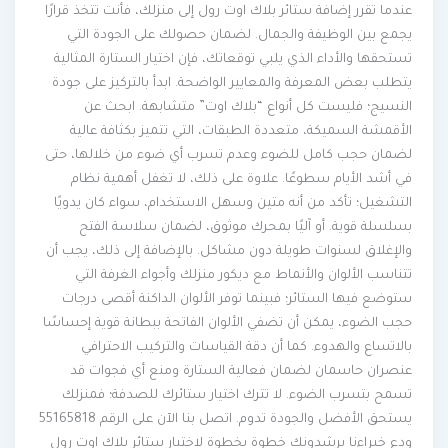
عندما تقرر إضافة ستائر بلاك اوت رول إلى منزلك، فأنت تتخذ قرارًا
يجمع بين الوظيفة والجمال. لضمان حصولك على الجودة التي
تستحقها والأداء الذي يلبي توقعاتك، فإن اختيار الستارة المثالية
يتطلب بعض المعرفة والمعايير الواضحة. ابدأ بالتركيز على جودة
النسيج؛ فليست كل أنواع “بلاك اوت” متشابهة. ابحث عن
الأقمشة السميكة، متعددة الطبقات، التي تتميز بكثافة عالية
لضمان حجب كامل للضوء وعدم تسرب أي ضوء من خلالها، حتى
في أشد الأيام سطوعًا. علاوة على ذلك، لا تغفل أهمية نظام
التشغيل؛ تأكد من أنه متين وسهل الاستخدام، سواء كان يدويًا
بسلسلة قوية. أو آليًا بمحرك موثوق، لضمان سلاسة الفتح
والإغلاق لسنوات طويلة دون مشاكل. بالإضافة إلى ذلك، يجب أن
تتناسب الألوان والأنماط مع ديكور منزلك وأجواء الغرفة التي
ستوضع فيها الستائر؛ فبينما توفر الألوان الداكنة أقصى درجات
حجب الضوء، يمكن أن تضفي الألوان الفاتحة ببطانة قوية إحساسًا
بالاتساع والهدوء. كما أن دقة القياسات والتركيب الاحترافي
عنصران حاسمان لضمان فعالية الستارة ومنع أي فجوات قد
تسمح بتسرب الضوء. لا تترك اختيار ستائرك للصدفة؛ فمنزلك
يستحق الأفضل والجودة تدوم. اتصل بنا الآن على الرقم 55165818
ودع خبراءنا يرشدونك خطوة بخطوة لاختيار ستائر بلاك اوت رول