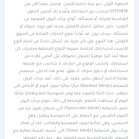
الخطوة الأولى نحو بيئة داخلية أفضل. تواصل معنا الآن على
55165818 لنتحدث عن احتياجاتك ونُقدم لك أفضل الحلول
المناسبة لمنزلك أو منشأتك. أنواع بردات الرول المتوفرة في
الكويت: دليل شامل لاختيار الأفضل عندما تقرر تزويد منزلك أو
منشأتك بـبردات رول، قد تُفاجأ بتنوع الخيارات المتاحة في السوق
الكويتي. هذا التنوع، وإن كان ميزة، قد يُشكل تحديًا في اختيار النوع
الأنسب لاحتياجاتك الخاصة. معرفة الأنواع المختلفة ومميزات كل
منها يُعد أمرًا جوهريًا لضمان حصولك على أقصى فائدة من
استثمارك. ولتجنب الوقوع في خيار قد لا يتناسب مع طبيعة
استخدامك أو ديكور منزلك. لا تقلق، فمع هذا الدليل، ستصبح
عملية الاختيار أسهل بكثير. علاوة على ذلك، تُعد بردات الرول
المعتمة (Blackout blinds) خيارًا مثاليًا لغرف النوم أو الأماكن التي
تتطلب حجبًا كاملًا للضوء، مما يوفر خصوصية تامة وظلامًا مثاليًا
للنوم أو مشاهدة الأفلام. بالإضافة إلى ذلك، تتوفر بردات الرول
نصف الشفافة (Sunscreen blinds) التي تسمح بمرور جزء من
الضوء الطبيعي مع الحفاظ على الخصوصية وتقليل وهج
الشمس، وهي مثالية لغرف المعيشة والمكاتب. كما أن هناك
بردات رول الشفافة (Sheer blinds) التي تُضيف لمسة جمالية مع
السماح بالرؤية الخارجية شبه الكاملة، وهي خيار رائع للمناظر