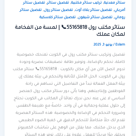
,
,
,
ستائر معدنية
تركيب ستائر مكتبية
تفصيل ستائر
تفصيل ستائر
,
,
,
أمريكي
تفصيل ستائر بلاك أوت
تفصيل ستائر رول
تفصيل ستائر
,
,
روماني
تفصيل ستائر شيفون
تفصيل ستائر كلاسكية
ستائر مكتب رول 55165818📞 | لمسة من الفخامة
لمكان عملك
Eslam
/
يونيو 3, 2025
تفصيل وتركيب ستائر مكتب رول في الكويت تمنحك خصوصية
كاملة، تحكم بالإضاءة، وتوفير طاقة. تصميمات عصرية وجودة
تدوم. اتصل الآن من أي مكان بالكويت : 55165818📞 ستائر مكتب
رول في الكويت: الحل الأمثل للأناقة والتحكم في بيئة عملك إن
بيئة العمل الفعالة تبدأ من التفاصيل التي تساهم في راحة
الموظفين وإنتاجيتهم، وهنا يأتي دور ستائر مكتب رول كعنصر
أساسي لا غنى عنه. نحن ندرك تمامًا أن المكاتب في الكويت تحتاج
إلى حلول عملية وجمالية في آن واحد. خاصةً مع طبيعة الطقس
وضرورة التحكم في الإضاءة والخصوصية. هذه الستائر العصرية
تقدم لك حلاً متكاملاً للتحكم الدقيق في كمية الضوء الطبيعي
الذي يدخل مكتبك. مما يقلل من الوهج على شاشات الكمبيوتر
ويخلق جوًا مريحًا للعمل. علاوة على ذلك، توفر هذه الستائر