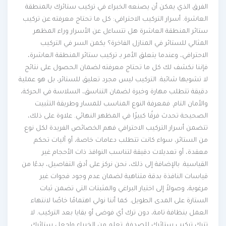
الفرق الذي يمكن أن يصنعه الخبراء في تركيب ستائرك بالمنطقة
العاشرة. أسرار التركيب الاحترافي: كل ما تحتاج معرفته عن تركيب
ستائر المنطقة العاشرة هل تتساءل عن الأسرار وراء المظهر
المثالي للستائر في المنازل الفاخرة؟ يكمن السر في التركيب
الاحترافي، وعندما يتعلق الأمر بـ تركيب ستائر المنطقة العاشرة،
فإننا نكشف لك كل ما تحتاج معرفته لضمان الحصول على نتائج
لا تشوبها شائبة. التركيب ليس مجرد تعليق للستائر، بل هو عملية
دقيقة تتطلب مهارة وخبرة لضمان التناسق، السلاسة في الحركة،
والأمان التام. فمعرفة النوع المناسب للمسار وطريقة التثبيت
الصحيحة تحدث فرقًا كبيرًا في المظهر النهائي. علاوة على ذلك،
تتضمن أسرار التركيب الاحترافي فهم الخصائص الفريدة لكل نوع
من الستائر، سواء كانت تتطلب دعامات خاصة، أو آليات تحكم
معقدة، أو تعديلات دقيقة لتناسب النوافذ ذات الأحجام غير
القياسية. بالإضافة إلى ذلك، نحن نركز على أدق التفاصيل، بدءًا من
قياسات النافذة بدقة متناهية لضمان عدم وجود فجوات غير
مرغوبة، وصولاً إلى اختيار البراغي والمثبتات التي تضمن ثبات
الستارة على المدى الطويل. كما أننا نولي اهتمامًا خاصًا لانتهاء
العمل بنظافة تامة، دون ترك أي فوضى أو بقايا بعد التركيب. لا
تترك تركيب ستائرك للصدفة. تعلم من الخبراء واجعل ستائرك