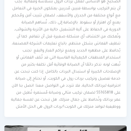
الصحيح هو الأساس لعمل بردات الرول بسلاسة وفعالية. يجب
أن يتم التركيب بواسطة فنيين مُدربين يمتلكون الخبرة في التعامل
مع أنواع مختلفة من الجدران والأسقف، لضمان تثبيت آمن ومُحكم
يمنع أي اهتزاز أو سقوط. بالإضافة إلى ذلك، تُساهم الصيانة
الدورية في الحفاظ على آلية التشغيل خالية من الأتربة والشوائب،
وتُمكنك من اكتشاف أي مشكلة صغيرة قبل أن تتفاقم. كما أن
تنظيف القماش بشكل منتظم، باتباع تعليمات الشركة المصنعة،
يُحافظ على مظهره الجديد ويمنع تراكم الغبار والبقع. تجنب
استخدام المنظفات الكيميائية القاسية التي قد تُتلف القماش أو
تُبهت لونه. تذكر دائمًا أن الصيانة الوقائية أقل تكلفة بكثير من
الإصلاحات الكبيرة أو استبدال البردات بالكامل. إذا كنت تبحث عن
خدمة تفصيل وتركيب بردات رول في الكويت، أو تحتاج إلى صيانة
احترافية لبرداتك الحالية، فلا تتردد في التواصل معنا. اتصل بنا الآن
على 55165818 لضمان تركيب مثالي وصيانة مُستمرة تُطيل من
عمر برداتك وتُحافظ على جمال منزلك. هل تبحث عن لمسة جمالية
ووظيفية لنوافذ منزلك في الكويت؟بردات الرول هي الحل الأمثل