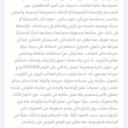
خصوصية عالية لمكتبك، تحميك من أعين المتطفلين دون
التضحية بالإضاءة الطبيعية أو الأناقة. تصميمها البسيط والعملي
يتناسب بسلاسة مع أي ديكور مكتبي. سواء كان كلاسيكيًا أو
حديثًا، ويضيف لمسة من الرقي والنظام إلى مساحتك. بالإضافة
إلى ذلك، فإن متانتها وسهولة صيانتها تجعلانها خيارًا اقتصاديًا
يدوم طويلاً، مما يقلل من الحاجة إلى الاستبدال المتكرر. كما أن
قدرتها على العزل الحراري تساهم في الحفاظ على درجة حرارة
مريحة داخل المكتب. مما يقلل من استهلاك الطاقة ويخفض
فواتير التكييف. لا تدع بيئة عملك تعيق إنتاجيتك وراحتك؛ استثمر
في حلول ذكية وعصرية. اتصل بنا الآن على الرقم 55165818 ودع
خبراءنا يقدمون لك خدمة تركيب ستائر المكتب الرول في الكويت،
لتحويل مكتبك إلى مساحة عملية، مريحة، وأنيقة. لماذا تختار ستائر
مكتب رول: مميزات تعزز الإنتاجية والراحة في مكتبك الكويتي عندما
يتعلق الأمر بتصميم بيئة عمل مثالية في الكويت، فإن اختيار الأثاث
والتجهيزات يلعب دورًا حيويًا في تعزيز الإنتاجية والراحة. هنا تبرز
ستائر مكتب رول كخيار ذكي يقدم مجموعة من المميزات التي
تتجاوز مجرد حجب الضوء. أولاً، هذه الستائر توفر تحكمًا دقيقًا في
الإضاءة الطبيعية، مما يقلل من الوهج المزعج على شاشات