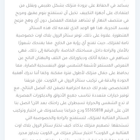
يساعد في الحفاظ على برودة منزلك بشكل طبيعي ويقلل من
اعتمادك على أجهزة التكييف. تخيل أن تستمتع بنوم عميق ومريح
في منتصف النهار. أو تشاهد فيلمك المفضل دون أي وهج مزعج
يفسد التجربة، هذا هو الوعد الذي تقدمه لك هذه الستائر
المتطورة. علاوة على ذلك، توفر ستائر الرول بلاك اوت خصوصية
تامة لمنزلك، حيث تمنع أي رؤية من الخارج. مما يمنحك شعورًا
بالأمان والراحة داخل مساحتك الخاصة. بالإضافة إلى ذلك، فهي
تساهم في حماية أثاثك وديكوراتك من التلف والبهتان الناتج عن
التعرض المستمر لأشعة الشمس فوق البنفسجية الضارة، مما
يحافظ على جمال منزلك لأطول فترة ممكنة. وكما أننا ندرك أهمية
الجودة والدقة في تركيب ستائر الرول في الكويت. فإن فريقنا
المتخصص يقدم لك خدمة احترافية تضمن لك أفضل النتائج، مع
توفير خيارات متعددة تناسب جميع الأذواق والديكورات العصرية.
لا تدع الشمس والحرارة تسيطران على راحتك بعد الآن! اتصل بنا
الآن على الرقم 55165818 ودع خبراءنا يساعدونك في اختيار وتركيب
الستائر المثالية لمنزلك، لتستمتع بالراحة والخصوصية التي
تستحقها. تصميم منزلك بذكاء: كيف تختار ستائر الرول بلاك اوت
المثالية في الكويت؟ اختيار ستائر منزلك في الكويت يتجاوز مجرد