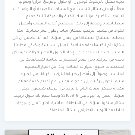
ذكية تعمل بالريموت كونترول، أو حلول توفر عزلًا حراريًا وصوتيًا
فعالًا، أو حتى ستائر تتناسب مع المساحات الضيقة أو النوافذ ذات
الارتفاعات الكبيرة، فإننا نملك الخبرة والمعرفة لتلبية جميع
متطلباتك. بالإضافة إلى ذلك، نستخدم أحدث التقنيات وأفضل
المواد في عملية التركيب لضمان متانة وطول عمر ستائرك، مما
يجعلها استثمارًا مستدامًا في جمال منزلك. كما أننا نضمن أن كل
ستارة يتم تركيبها بدقة متناهية لتعمل بسلاسة وتضفي مظهرًا
لا مثيل له. دعنا نساعدك في إيجاد الحلول العصرية والمبتكرة لكل
نافذة في منزلك. نحن نقدم استشارات شاملة لمساعدتك في
استكشاف جميع الخيارات المتاحة، بدءًا من اختيار التصميم
المناسب وصولاً إلى أفضل طريقة للتركيب. فريقنا من الخبراء
ملتزم بتحويل رؤيتك إلى واقع ملموس، مع تقديم خدمة عملاء
ممتازة تضمن رضاك التام. لا تتردد في الارتقاء بمستوى ديكور
منزلك. اتصل بنا اليوم على 55165818 ودعنا نقدم لك حلول تركيب
ستائر مبتكرة لمنزلك في المنطقة العاشرة. اختر الأمان والجودة:
لماذا يعد التركيب الاحترافي لستائر المنطقة