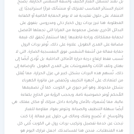
بل تمتد لتشمل الغبار الكثيف وأشعة الشمس الحارقة، يصبح
اختيار الستائر المناسب لمنزلك أو منشأتك قرارًا استراتيجيًا. إن
الاعتماد على حلول تقليدية قد لا يوفر الحماية الكافية أو الكفاءة
المطلوبة. هنا تبرز بردات رول كخيار ذكي ومدروس. يتفوق على
البدائل الأخرى بفضل مجموعة من المزايا التي تجعلها الأفضل
لحماية ممتلكاتك وراحة قاطنيها. إنها استثمار يُحقق لك قيمة
مضافة على المدى الطويل. علاوة على ذلك، تُوفر بردات الرول
حماية فعالة من أشعة الشمس فوق البنفسجية الضارة، التي لا
تُسبب فقط ارتفاع درجة حرارة الأماكن الداخلية. بل تُؤدي أيضًا إلى
بهتان وتلف الأثاث والمفروشات على المدى الطويل. بالإضافة إلى
ذلك، تُسهم هذه البردات بشكل كبير في عزل الحرارة، مما يُقلل
من اعتمادك على أجهزة التكييف ويُخفض من فاتورة الكهرباء
بشكل ملحوظ، وهو أمر حيوي في الكويت. كما أن تصميمها
المُحكم يُوفر خصوصية تامة، ويحجب الرؤية من الخارج بكفاءة
عالية، مما يُشعرك بالأمان والراحة داخل منزلك أو مكان عملك. هي
أيضًا سهلة التنظيف والصيانة. وتتوفر بمواد مقاومة للغبار
والأوساخ. لا تُضيع وقتك ومالك في حلول غير فعالة. إذا كنت
تبحث عن خدمة تفصيل وتركيب بردات رول في الكويت تُلبي كل
هذه المتطلبات، فنحن هنا لمساعدتك. اجعل قرارك اليوم هو