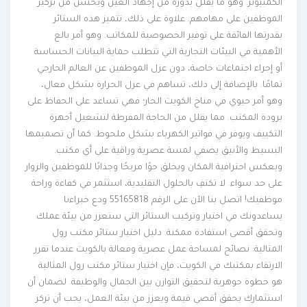
الكمبيوتر. وهو ما يقلل بدوره من إجهاد العين ويحسن من تركيز
الموظفين على مهامهم. علاوة على ذلك، تتميز هذه الستائر
بقدرتها الفائقة على توفير الخصوصية للمكاتب. وهو أمر بالغ
الأهمية في البيئات التجارية التي تتطلب حماية البيانات الحساسة
أو إجراء اجتماعات خاصة، دون عزل الموظفين عن العالم الخارجي
تمامًا. بالإضافة إلى ذلك، تساهم في عزل الحرارة بشكل فعال،
وهو أمر حيوي في مناخ الكويت الحار؛ فهي تساعد على الحفاظ على
برودة المكتب. مما يقلل من الحاجة المفرطة لتشغيل أجهزة
التكييف ويوفر في فواتير الكهرباء بشكل ملحوظ. كما أن تصميمها
البسيط والأنيق يضفي لمسة عصرية وراقية على أي مكتب.
ويعكس احترافية المكان ويخلق جوًا مريحًا وجذابًا للموظفين والزوار
على حد سواء. لا تكتفِ بالحلول التقليدية، استثمر في كفاءة وراحة
موظفيك! اتصل بنا الآن على الرقم 55165818 ودع خبراءنا
يساعدونك في اختيار وتركيب الستائر التي ستعزز من بيئة عملك
وتحقق أقصى استفادة ممكنة. دليل اختيار ستائر مكتب رول
المثالية: نصائح لمساحة عمل عصرية وفعالة بالكويت عندما تقرر
الارتقاء بمكتبك في الكويت، فإن اختيار ستائر مكتب رول المثالية
هو خطوة جوهرية لتحقيق التوازن بين الجمال والوظيفة. لضمان أن
استثمارك يحقق أقصى قيمة ويعزز من بيئة العمل، يجب أن تركز