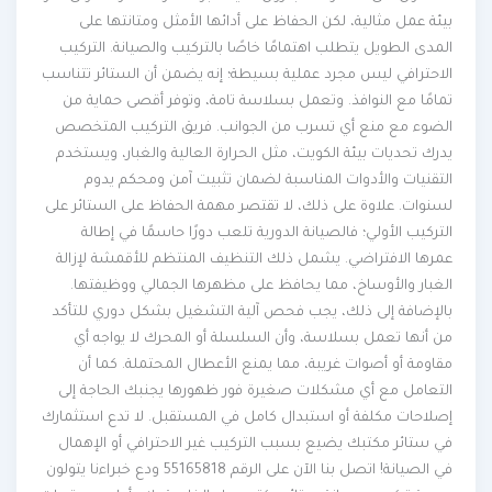
بيئة عمل مثالية، لكن الحفاظ على أدائها الأمثل ومتانتها على
المدى الطويل يتطلب اهتمامًا خاصًا بالتركيب والصيانة. التركيب
الاحترافي ليس مجرد عملية بسيطة؛ إنه يضمن أن الستائر تتناسب
تمامًا مع النوافذ. وتعمل بسلاسة تامة، وتوفر أقصى حماية من
الضوء مع منع أي تسرب من الجوانب. فريق التركيب المتخصص
يدرك تحديات بيئة الكويت، مثل الحرارة العالية والغبار، ويستخدم
التقنيات والأدوات المناسبة لضمان تثبيت آمن ومحكم يدوم
لسنوات. علاوة على ذلك، لا تقتصر مهمة الحفاظ على الستائر على
التركيب الأولي؛ فالصيانة الدورية تلعب دورًا حاسمًا في إطالة
عمرها الافتراضي. يشمل ذلك التنظيف المنتظم للأقمشة لإزالة
الغبار والأوساخ، مما يحافظ على مظهرها الجمالي ووظيفتها.
بالإضافة إلى ذلك، يجب فحص آلية التشغيل بشكل دوري للتأكد
من أنها تعمل بسلاسة، وأن السلسلة أو المحرك لا يواجه أي
مقاومة أو أصوات غريبة، مما يمنع الأعطال المحتملة. كما أن
التعامل مع أي مشكلات صغيرة فور ظهورها يجنبك الحاجة إلى
إصلاحات مكلفة أو استبدال كامل في المستقبل. لا تدع استثمارك
في ستائر مكتبك يضيع بسبب التركيب غير الاحترافي أو الإهمال
في الصيانة! اتصل بنا الآن على الرقم 55165818 ودع خبراءنا يتولون