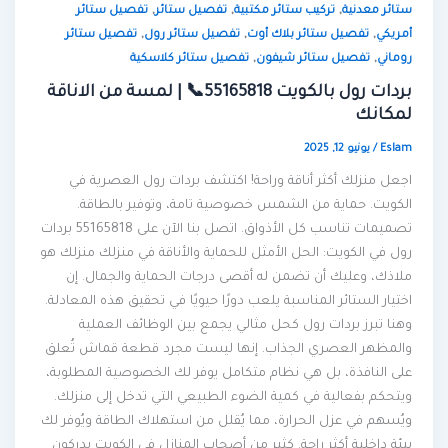
,
,
,
ستائر معدنية
تركيب ستائر مكتبية
تفصيل ستائر
تفصيل ستائر
,
,
,
أمريكي
تفصيل ستائر بلاك أوت
تفصيل ستائر رول
تفصيل ستائر
,
,
روماني
تفصيل ستائر شيفون
تفصيل ستائر كلاسكية
بردات رول بالكويت 55165818📞 | لمسة من الاناقة
لمكانك
Eslam
/
يونيو 12, 2025
اجعل منزلك أكثر أناقة وراحة! اكتشف بردات رول العصرية في
الكويت. حماية من الشمس خصوصية تامة، وتوفير بالطاقة.
تصميمات تناسب كل الأذواق. اتصل بنا الآن على 55165818 بردات
رول في الكويت: الحل الأمثل للحماية والأناقة في منزلك منزلك هو
ملاذك، وعليك أن تضمن له أقصى درجات الحماية والجمال. إن
اختيار الستائر المناسبة يلعب دورًا حيويًا في تحقيق هذه المعادلة.
وهنا تبرز بردات رول كحل مثالي يجمع بين الوظائف العملية
والمظهر العصري الجذاب. إنها ليست مجرد قطعة قماش تُعلق
على النافذة، بل هي نظام متكامل يوفر لك الخصوصية المطلوبة،
ويتحكم بفعالية في كمية الضوء الطبيعي التي تدخل إلى منزلك.
ويُسهم في عزل الحرارة، مما يُقلل من استهلاك الطاقة ويُوفر لك
بيئة داخلية أكثر راحة. كثير من أصحاب المنازل في الكويت يدركون