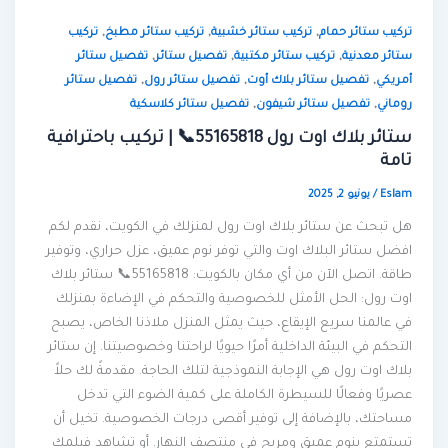
,
,
,
تركيب ستائر حمام
تركيب ستائر خشبية
تركيب ستائر مطبخ
تركيب
,
,
,
ستائر معدنية
تركيب ستائر مكتبية
تفصيل ستائر
تفصيل ستائر
,
,
,
أمريكي
تفصيل ستائر بلاك أوت
تفصيل ستائر رول
تفصيل ستائر
,
,
روماني
تفصيل ستائر شيفون
تفصيل ستائر كلاسكية
ستائر بلاك اوت رول 55165818📞 | تركيب باحترافية
تامة
Eslam
/
يونيو 2, 2025
هل تبحث عن ستائر بلاك اوت رول لمنزلك في الكويت، نقدم لكم
افضل ستائر البلاك اوت والتي توفر نوم عميق، عزل حراري، وتوفير
طاقة. اتصل الآن من أي مكان بالكويت: 55165818📞 ستائر بلاك
اوت رول: الحل الأمثل للخصوصية والتحكم في الإضاءة بمنزلك
في عالمنا سريع الإيقاع، حيث يمثل المنزل ملاذنا الخاص، يصبح
التحكم في البيئة الداخلية أمرًا حيويًا لراحتنا وخصوصيتنا. إن ستائر
بلاك اوت رول هي الإجابة النموذجية لتلك الحاجة. مقدمةً لك حلاً
عصريًا وفعالًا للسيطرة الكاملة على كمية الضوء التي تدخل
مساحتك، بالإضافة إلى توفير أقصى درجات الخصوصية. تخيل أن
تستمتع بنوم عميق ومريح في منتصف النهار. أو تشاهد فيلمك