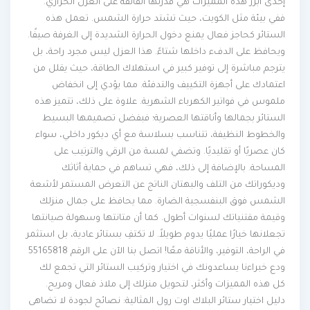
إحدى أبرز هذه المميزات هي قدرتها الفائقة على العزل الحراري.
ففي بيئة مثل الكويت، حيث تشتد حرارة الشمس. تعمل هذه
الستائر كحاجز فعال يمنع دخول الحرارة الشديدة إلى الغرفة صيفًا.
ويحافظ على الدفء داخلها شتاءً. هذا العزل ليس مجرد راحة، بل
يترجم مباشرة إلى توفير كبير في استهلاك الطاقة، حيث يقلل من
اعتمادك على أجهزة التكييف والتدفئة. مما يؤدي إلى انخفاض
ملموس في فواتير الكهرباء الشهرية. علاوة على ذلك، تتميز هذه
الستائر بجمالها وأناقتها العصرية؛ فبفضل تصميمها البسيط
والخطوط النظيفة، تتناسب بسلاسة مع أي ديكور داخلي، سواء
كان عصريًا أو تقليديًا. وتضفي لمسة من الرقي والترتيب على
المساحة. بالإضافة إلى ذلك، فهي تساهم في حماية أثاثك
وديكوراتك من التلف والبهتان الناتج عن التعرض المستمر لأشعة
الشمس فوق البنفسجية الضارة. مما يحافظ على جمال منزلك
وقيمة مقتنياتك لسنوات أطول. كما أن متانتها وسهولة صيانتها
تجعلانها خيارًا عمليًا يدوم طويلاً. لا تكتفِ بستائر عادية، بل استثمر
في الراحة، التوفير، والأناقة معًا! اتصل بنا الآن على الرقم 55165818
ودع خبراءنا يساعدونك في اختيار وتركيب الستائر التي تجمع لك
كل هذه المميزات وأكثر، لتحويل منزلك إلى ملاذ فعال ومريح.
دليل اختيار ستائر البلاك اوت رول المثالية: نصائح لجودة لا تضاهى