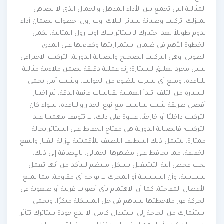
المثالية التي تجمع بين الأداء المذهل والجمال الذي لا يضاهى
لمنزلك. تركيب وصيانة ستائر البلاك اوت رول: خطوات لضمان أداء
يدوم طويلاً بعد اختيارك لـ ستائر بلاك اوت رول المثالية، تكمن
الخطوة الأهم في ضمان استمراريتها وكفاءتها على المدى
الطويل. وهي التركيب الصحيح والصيانة الدورية. التركيب الاحترافي
ليس مجرد تعليق للستارة؛ إنه عملية دقيقة تضمن ملاءمة مثالية
للنافذة، ومنع أي تسرب للضوء من الجوانب، وتثبيت آمن يحمي
الستارة من التلف. تبدأ العملية بقياسات فائقة الدقة، ثم اختيار
أفضل طريقة تثبيت تتناسب مع نوع الجدار والنافذة، سواء كان
التركيب داخليًا أو خارجيًا. علاوة على ذلك، لا تتوقف مهمتنا عند
التركيب؛ فالصيانة الدورية هي مفتاح الحفاظ على الستائر بحالة
ممتازة. يشمل ذلك التنظيف اللطيف للأقمشة لإزالة الغبار والبقع
الخفيفة، مما يحافظ على مظهرها الجمالي. بالإضافة إلى ذلك،
يجب فحص آلية التشغيل بشكل منتظم للتأكد من أنها تعمل
بسلاسة، وأن السلسلة أو المحرك لا يواجه أي مقاومة، مما يمنع
الأعطال المفاجئة. كما أن الاهتمام بأي أصوات غريبة أو صعوبة في
الحركة فور ملاحظتها يساهم في حل المشكلة مبكرًا، ويحمي
استثمارك من الحاجة إلى استبدال كامل. لا تدع جودة ستائرك تتأثر