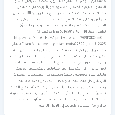
مهمة تركيب وصيانة ستائر مكتب رول الخاصة بك بأعلى مستويات
الدقة والاحترافية، لضمان أداء يدوم طويلاً وراحة بال كاملة في
مكتبك. جدّد مكتبك بلمسة عصرية مع ستائر رول! 🏢 تبحث عن
حل أنيق وعملي لمكتبك في الكويت؟ ستائر مكتب رول هي الخيار
الأمثل! ✨ تحكم كامل بالإضاءة، خصوصية، وتوفير طاقة 💰.
تواصل معنا الآن: 📞 55165818زوروا موقعنا! 🌐
https://t.co/RpraQrHeMA pic.twitter.com/989P0KOum0 —
Eslam Mohammed (@eslam_moha27899) June 3, 2025 ستائر
مكتب رول في الكويت: تصميمات عصرية تلبي احتياجات كل بيئة
عمل عند اختيار التجهيزات المكتبية في الكويت، تلعب ستائر مكتب
رول دورًا محوريًا في تحديد الطابع الجمالي والوظيفي للمساحة.
نحن ندرك أن كل بيئة عمل لها احتياجاتها وتفضيلاتها الخاصة،
ولذلك نقدم مجموعة واسعة ومتنوعة من التصميمات العصرية
التي تلبي كل متطلباتك. سواء كنت تبحث عن تصميم بسيط
ونظيف، يركز على الخطوط الواضحة والألوان الهادئة، ليمنح المكان
شعوراً بالاتساع والنظام، أو تصميمات بألوان جريئة تعبر عن حيوية
علامتك التجارية، فإن خياراتنا لا حدود لها. نقدم ألوانًا متعددة
تتراوح من المحايدة والهادئة إلى الألوان الزاهية