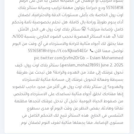
بسوء التركيب أو الإهمال في الصيانة! اتصل بنا الآن على الرقم
55165818 ودع خبراءنا يتولون مهمة تركيب وصيانة ستائر بلاك
اوت رول الخاصة بك بأعلى مستويات الدقة والاحترافية، لضمان
أداء يدوم طويلاً وراحة بال كاملة. هل تحلم بخصوصية تامة وتحكم
كامل بإضاءة منزلك؟ 🤫 ستائر بلاك اوت رول هي الحل الأمثل
لك! 🌙 هذه الستائر العصرية تحجب الضوء الخارجي بنسبة 100%،
مما يخلق لك أجواء مثالية للراحة والاسترخاء في أي وقت من اليوم
تواصل معنا الآن:📞 55165818https://t.co/KJkxa94EGr
pic.twitter.com/Jcvfm2DrGb — Eslam Mohammed
(@eslam_moha27899) June 2, 2025 ستائر بلاك اوت رول: كيف
تحول غرفتك إلى ملاذ من الهدوء والراحة؟ هل تبحث عن طريقة
بسيطة وفعالة لتحويل غرفتك إلى مساحة مثالية للاسترخاء
والهدوء؟ إن ستائر بلاك اوت رول هي أكثر من مجرد حاجب للضوء؛
إنها مفتاحك لخلق أجواء مثالية تساعدك على الاسترخاء والتخلص
من ضغوط الحياة اليومية. تخيل أن تدخل غرفتك لتجدها مظلمة
تمامًا وهادئة، بغض النظر عن وقت اليوم أو مدى سطوع
الشمس في الخارج. هذه الستائر تتيح لك التحكم الكامل في
مستوى الإضاءة، مما يجعلها مثالية لغرف النوم لضمان نوم