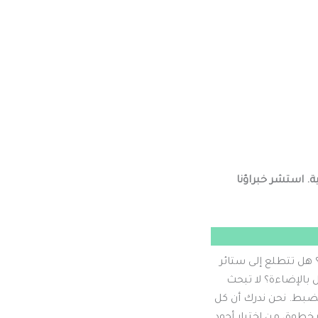
. استشر خبراؤنا
 هل تتطلع إلى ستائر
بالإضاءة؟ لا تبحث
بط. نحن ندرك أن كل
طوة، من اختيار أجود