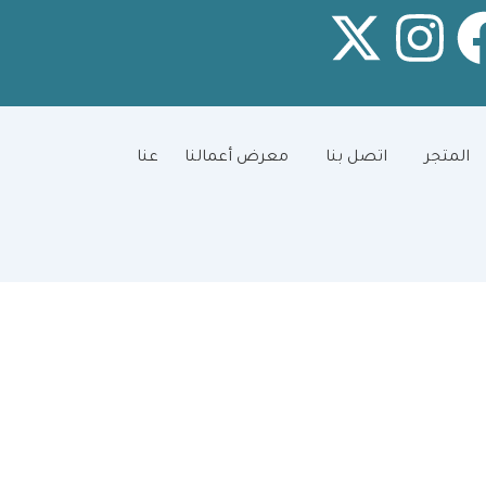
X
I
-
n
t
s
المتجر
اتصل بنا
معرض أعمالنا
عنا
w
t
i
a
t
g
t
r
e
a
r
m