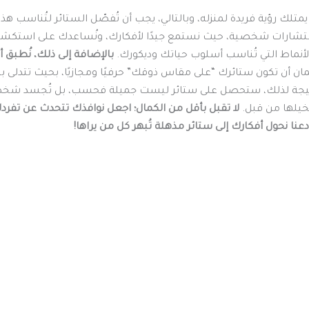
تلك رؤية فريدة لمنزله، وبالتالي، يجب أن تُفصّل الستائر لتُناسب هذه ا
ستشارات شخصية، حيث نستمع جيدًا لأفكارك، ونُساعدك على استكشاف
الأنماط التي تُناسب أسلوب حياتك وديكورك.
بالإضافة إلى ذلك، نُطبق أ
ن أن تكون ستائرك “على مقاس ذوقك” حرفيًا ومجازيًا، بحيث تتدلى 
تيجة لذلك، ستحصل على ستائر ليست جميلة فحسب، بل تُجسد شخصي
يلها من قبل.
لا تقبل بأقل من الكمال؛ اجعل نوافذك تتحدث عن تفرد
عنا نحول أفكارك إلى ستائر مذهلة تُبهر كل من يراها!