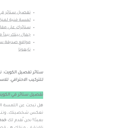
تفصيل ستائر في 
لمسة فنية لمنزل
ستائرك على مقا
جمال بيتك يبدأ 
مواقع صديقة ستا
تابعونا
ستائر تفصيل الكويت: ن
للتركيب الاحترافي. لل
تفصيل ستائر في الكويت
هل تبحث عن اللمسة السح
تعكس شخصيتك، وتتناغم 
بعيدًا! نحن نُقدم لك
خدم
نافذة في منزلك هي قصة