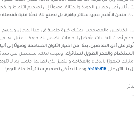
لتي تُلبي أعلى معايير الجودة والمتانة، وصولًا إلى تصميم الأنماط والق
دة.
فنحن لا نُقدم مجرد ستائر جاهزة، بل نصنع لك تحفًا فنية مُفصلة ب
 من الخياطين والمصممين يمتلك خبرة طويلة في هذا المجال، ولديهم
دام أحدث التقنيات وأفضل الخامات، نضمن لك جودة لا مثيل لها في 
نُركز على أدق التفاصيل، بدءًا من اختيار الألوان المتناغمة وصولًا إلى
استخدام والعمر الطويل لستائرك.
ونتيجة لذلك، ستحصل على ستائر
زلك شعورًا بالدفء والفخامة والتميز الذي لطالما حلمت به.
لا تتردد!
 بنا الآن على
55165818
ودعنا نبدأ في تصميم ستائر أحلامك اليوم!