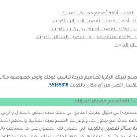
الكويت: أناقة تُصمم خصيصًا لمنزلك.
ك: أفضل خدمات تفصيل الستائر بالكويت.
س ذوقك: تفصيل احترافي في قلب الكويت.
من نوافذه: متخصصون في تفصيل الستائر بالكويت.
ئر الكويت
صنع لبيتك الرقي! تصاميم فريدة تناسب ذوقك وتوفر خصوصية مثالية
استفسار اتصل من أي مكان بالكويت
55165818
.
: أناقة تُصمم خصيصًا لمنزلك.
رية التي تحوّل منزلك العادي إلى تحفة فنية تنبض بالجمال والرقي؟
تمامًا مع ديكوراتك، وتوفر لك الخصوصية المثالية والتحكم الأمثل 
ة ستائر تفصيل بالكويت
التي تضمن لك الحصول على ما تستحقه بالض
 فريدة، وأن كل غرفة لها طابعها الخاص. لذلك، نعمل معك خطوة بخ