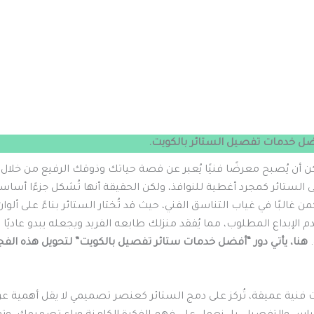
ضل خدمات تفصيل الستائر بالكويت.
ن أن يُصبح معرضًا فنيًا يُعبر عن قصة حياتك وذوقك الرفيع من خلا
إلى الستائر كمجرد أغطية للنوافذ، ولكن الحقيقة أنها تُشكل جزءًا أساسي
البًا في غياب التناسق الفني، حيث قد تُختار الستائر بناءً على ألوان
دم الإبداع المطلوب، مما يُفقد منزلك طابعه الفريد ويجعله يبدو عاديًا 
.
هنا، يأتي دور “أفضل خدمات ستائر تفصيل بالكويت” لتحويل هذه الفجو
فنية عميقة، تُركز على دمج الستائر كعنصر تصميمي لا يقل أهمية عن 