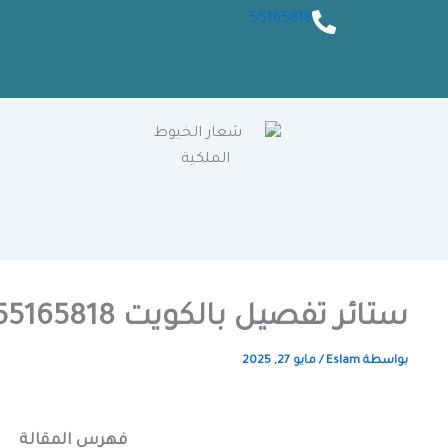
55165818
ستائر تفصيل بالكويت 55165818📞 | خبرة سنوات بين يديك
بواسطة
Eslam
/
مايو 27, 2025
فهرس المقالة