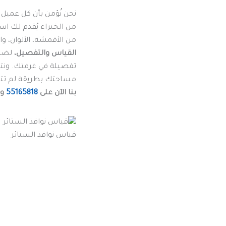
نحن نُؤمن بأن كل عميل يم
من الخبراء يُقدم لك ا
من الأقمشة، الألوان، و
القياس والتفصيل،
لضما
تفصيلة في غرفتك. ون
مساحتك بطريقة لم تتخ
بنا الآن على
55165818
ود
قياس نوافذ الستائر