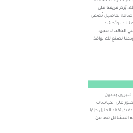
وفير خيارات قماشية
، يُركز فريقنا على
إضافة تفاصيل تُضفي
زلك، وتُجسّد
ي الخالد، لا مجرد
دعنا نصنع لك نوافذ
كثيرون يجدون
عثور على القياسات
يق يُفقد المنزل جزءًا
ذه المشاكل تحد من