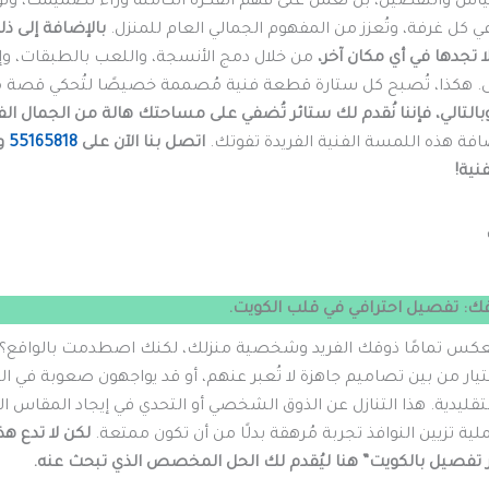
لقياس والتفصيل، بل نعمل على فهم الفكرة الكامنة وراء تصميمك، وت
كل غرفة، وتُعزز من المفهوم الجمالي العام للمنزل.
بالإضافة إلى ذلك
 تجدها في أي مكان آخر،
من خلال دمج الأنسجة، واللعب بالطبقات، و
 هكذا، تُصبح كل ستارة قطعة فنية مُصممة خصيصًا لتُحكي قصة من
بالتالي، فإننا نُقدم لك ستائر تُضفي على مساحتك هالة من الجمال الفن
افة هذه اللمسة الفنية الفريدة تفوتك.
اتصل بنا الآن على
55165818
و
نية!
: تفصيل احترافي في قلب الكويت.
عكس تمامًا ذوقك الفريد وشخصية منزلك، لكنك اصطدمت بالواقع؟ 
ر من بين تصاميم جاهزة لا تُعبر عنهم، أو قد يواجهون صعوبة في ال
لتقليدية. هذا التنازل عن الذوق الشخصي أو التحدي في إيجاد المقاس الدق
ة تزيين النوافذ تجربة مُرهقة بدلًا من أن تكون ممتعة.
لكن لا تدع ه
ئر تفصيل بالكويت” هنا ليُقدم لك الحل المخصص الذي تبحث عنه.