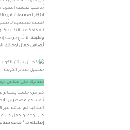
في منزلك. لا نكتفي با
تُناسب طبيعة الضوء في 
ابتكار تصميمات فريدة لا
لمسة شخصية لا تُنسى.
الفخامة غير التقليدية.
و
وظيفة.
لا تُدع فرصة إض
تُضاهي جمال لوحاتك الف
تفصيل ستائر الكويت
ستائرك على مقاس ذوقك
كم مرة حلمت بستائر ت
أنفسهم مضطرين للاختيا
المثالية لنوافذهم غير ا
من روحه، ويجعل من عملي
إبداعك؛ فـ ” خدمة ستا