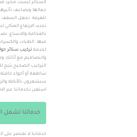
الستائر ليست مجرد قطع
جمالها ويضاعف تأثيرها
للغرفة. تجعل السقف يب
تحديد الارتفاع المثالي 
بالفخامة والاتساع. نض
فيها. الطيات والكسرات
لخدمة
تركيب ستائر حول
والتصاميم مع أثاثك وجدر
التركيب الصحيح يتيح ل
ساطعة أو أجواء خافتة. 
سيشعرون بالأناقة والرق
استعن بخدماتنا عبر ال
خدماتنا تشمل ال
خدماتنا لا تقتصر على ا