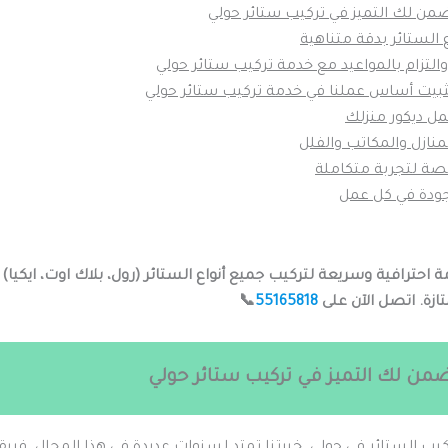
ضمن لك التميز في تركيب ستائر حولي
 الستائر بدقة متناهية
والتزام بالمواعيد مع خدمة تركيب ستائر حولي
ثبيت أساس عملنا في خدمة تركيب ستائر حولي
ل ديكور منزلك
نازل والمكاتب والفلل
ة لتجربة متكاملة
جودة في كل عمل
ة احترافية وسريعة لتركيب جميع أنواع الستائر (رول، بلاك اوت، ايكيا
ازة. اتصل الآن على
55165818
📞
تضمن لك التميز في تركيب ستائر حولي
ب الستائر في حولي. خبرتنا تمتد لسنوات عديدة في هذا المجال. فريق