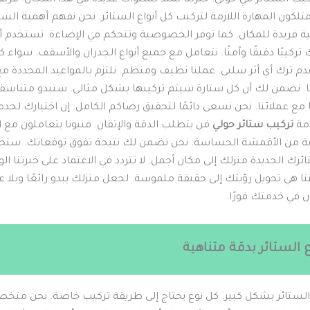
ون المهارة اللازمة لتركيب كل أنواع الستائر. نحن نفهم أهمية الستا
 فريدة للمكان. كما توفر الخصوصية وتتحكم في الإضاءة. نستخدم أ
تركيبًا دقيقًا وآمنًا. نتعامل مع جميع أنواع الجدران والأسقف. سواء 
 ترك أي أثر سلبي. عملنا نظيف ومنظم. نلتزم بالمواعيد المحددة مع
تنا. نضمن لك أن كل ستارة سيتم تركيبها بشكل مثالي. ستبدو متناس
مع عملائنا. نحن نسعى دائمًا لتحقيق رضاكم الكامل. إن اختيارك لخدم
دمة
تركيب ستائر حولي
فن يتطلب الدقة والإتقان. فنيونا يتعاملون مع ال
ة من الأقمشة الحساسة. نحن نضمن لك نتيجة تفوق توقعاتك. ست
ك الجديدة منزلك إلى مكان أجمل. لا تتردد في الاعتماد على خبرتنا ال
نا هي تحويل رؤيتك إلى حقيقة ملموسة. لجعل منزلك يبدو رائعًا وبلا عي
في خدمتك فورًا.
 الستائر بدقة متناهية
لستائر بشكل كبير. كل نوع يحتاج إلى طريقة تركيب خاصة. نحن مت