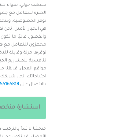
منطقة حولي. سواء كنت ت
الخبرة للتعامل مع جميع
توفر الخصوصية. وتتحكم
هي الخيار الأمثل. نحن 
والقصور، غالبًا ما تك
مجهزون للتعامل مع هذه 
نوفرها مرنة وقابلة للت
تنافسية للمشاريع الكبي
مواقع العمل. فريقنا مدر
احتياجاتك. نحن شريكك ا
بالاتصال على
55165818
استشارة متخصص
خدمتنا لا تبدأ بالتركيب
الأفضل. قد تكون عملية اخ