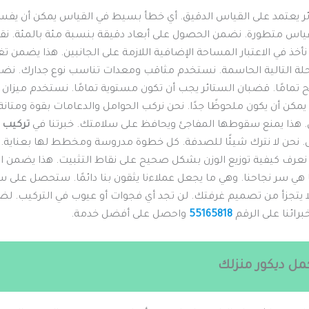
ر يعتمد على القياس الدقيق. أي خطأ بسيط في القياس يمكن أن يفسد
ياس متطورة. نضمن الحصول على أبعاد دقيقة بنسبة مئة بالمئة. ن
 نأخذ في الاعتبار المساحة الإضافية اللازمة على الجانبين. هذا يضمن 
لمرحلة التالية الحاسمة. نستخدم مثاقب ومعدات تناسب نوع جدارك. نض
 تمامًا. قضبان الستائر يجب أن تكون مستوية تمامًا. نستخدم ميزان
يمكن أن يكون ملحوظًا جدًا. نحن نركب الحوامل والدعامات بقوة ومتانة
ن. هذا يمنع سقوطها المفاجئ ويحافظ على سلامتك. خبرتنا في
تركيب 
. نحن لا نترك شيئًا للصدفة. كل خطوة مدروسة ومخطط لها بعناية. 
 نعرف كيفية توزيع الوزن بشكل صحيح على نقاط التثبيت. هذا يضمن ا
 هي سر نجاحنا. وهي ما يجعل عملاءنا يثقون بنا دائمًا. ستحصل على
 لا يتجزأ من تصميم غرفتك. لن تجد أي فجوات أو عيوب في التركيب. ل
رائنا على الرقم
55165818
واحصل على أفضل خدمة.
مل ديكور منزلك