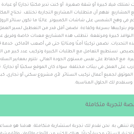
متلك فيلا كبيرة أو شقة صغيرة. أو كنت تدير مكتبًا تجاريًا أو عيادة
 المشاريع. نفهم أن متطلبات المشاريع التجارية تختلف. تحتاج المكا
 في وهج الشمس على شاشات الكمبيوتر. غالبًا ما تكون ستائر الرول أ
نقوم بتركيبها بسرعة وكفاءة. نضمن أقل قدر من التعطيل لسير العمل
ون النوافذ كبيرة ومرتفعة. تتطلب هذه المشاريع معدات خاصة وفريق 
التحديات. نضمن تركيبًا آمنًا ومثاليًا حتى في أصعب الأماكن. خدمة
ت
خصيص. نستطيع التعامل مع الطلبات الكبيرة وتركيب عدد كبير من الست
رة. مع الحفاظ على نفس مستوى الجودة العالي. نلتزم بمعايير السلا
ب على العمل في بيئات مختلفة. سواء كان الموقع سكنيًا أو تجاريًا. ث
لموثوق لجميع أعمال تركيب الستائر. لأي مشروع سكني أو تجاري، كبير
وسنقدم لك الحلول المناسبة.
ة لتجربة متكاملة
 ولا تنتهي به. نحن نقدم لك تجربة استشارية متكاملة. هدفنا هو مساعد
تيار الستائر محيرة أحيانًا. هناك الكثير من الأنواع والألوان والأقمشة