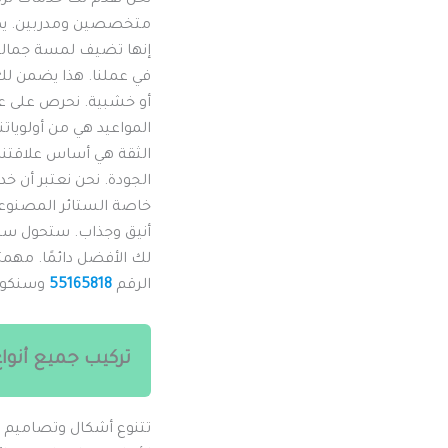
متخصصين ومدربين. يمتلك
إنها تضيف لمسة جمالية
في عملنا. هذا يضمن لك 
أو خشبية. نحرص على عدم
المواعيد هي من أولويا
الثقة هي أساس علاقتنا 
الجودة. نحن نعتبر أن خ
خاصة الستائر المصنوع
أنيق وجذاب. ستحول ستائر
لك الأفضل دائمًا. مهمت
الرقم
55165818
وسنكون 
تركيب جميع أنواع
تتنوع أشكال وتصاميم ا