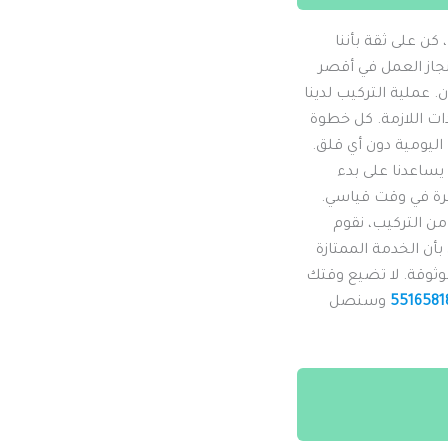
كن على ثقة بأننا
نجاز العمل في أقصر
. عملية التركيب لدينا
دات اللازمة. كل خطوة
ليومية دون أي قلق.
 يساعدنا على بدء
يرة في وقت قياسي.
من التركيب، نقوم
بأن الخدمة الممتازة
ثوقة. لا تضيع وقتك
5516581
وسنصل