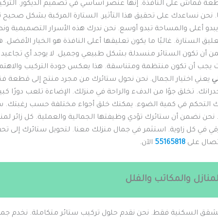
ة قماش على النافذة. إنها عنصر أساسي في تصميم الديكور. التركيب 
. نحن نساعدك على تحقيق هذا التأثير. الستارة المركبة بشكل صحيح ت
دو أعلى والمساحة تبدو أوسع. نحن ندرك هذه الأسرار التصميمية و
لتعليق الستارة. غالبًا ما يكون تعليقها أعلى النافذة هو الخيار الأفضل
من أن تكون الستائر منسدلة بشكل طبيعي وجميل. لا يوجد أي تجاعيد 
 يجب أن تكون منتظمة ومتناسقة. هذا يعكس جودة التركيب والاهتمام 
ي
يعني اختيار الجمال. نحن نحول ستائرك من مجرد منتج إلى قطعة فنية.
انك. تخلق جوًا من الدفء والراحة في منزلك. الإضاءة تلعب دورًا كبير
ك التحكم في كمية الضوء. يمكنك خلق أجواء مختلفة حسب رغبتك. س
نحن نضمن أن ستائرك تؤدي وظيفتها الجمالية والعملية. كل زائر لمن
ي في كل زاوية. استثمر في جمال منزلك معنا. لتحويل ستائرك إلى تحف
اتصال على
55165818
الآن.
منازل والمكاتب والفلل
لشقق السكنية فقط. نحن نقدم حلول تركيب ستائر متكاملة. نخدم جميع