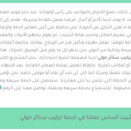
لذلك، نضع الالتزام بالمواعيد على رأس أولوياتنا. عند حجز موعد معنا، 
لا يوجد لدينا تأخير أو أعذار. فريقنا يعمل بكفاءة وسرعة. نهدف إلى إ
 تعني التنازل عن الجودة. نحن نحافظ على أعلى معايير الدقة والإتقان
ي بتقييم المكان وتحديد نقاط التثبيت. ثم يقوم بتجهيز الأدوات والمع
ة للوقت. نعمل بهدوء وبأقل قدر من الإزعاج. يمكنك متابعة أعمالك ا
ريحة وخالية من التوتر. نحن نجهز كل ما يلزم قبل الوصول لمنزلك. هذا
ركيب ستائر حولي
لدينا مصممة لتلبية احتياجاتك. ننجز المشاريع الكب
و لمكاتب تجارية. نخطط للعمل بعناية لضمان الكفاءة. بعد الانتهاء 
لك نظيفًا ومرتبًا كما كان. لن تجد أي بقايا أو فوضى خلفنا. نحن نؤمن 
 اللحظة التي تتصل بنا حتى مغادرتنا. ستحصل على خدمة سريعة ومو
مضمونة. للاستمتاع بخدمة سريعة ومتقنة، تواصل معنا على الرقم
8
ثبيت أساس عملنا في خدمة تركيب ستائر حولي