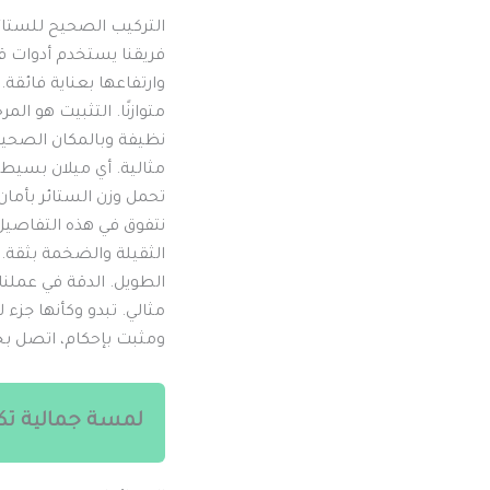
التركيب الصحيح للستائ
فريقنا يستخدم أدوات ق
وارتفاعها بعناية فائقة.
متوازنًا. التثبيت هو ا
نظيفة وبالمكان الصحيح
مثالية. أي ميلان بسيط 
تحمل وزن الستائر بأما
نتفوق في هذه التفاصيل
الثقيلة والضخمة بثقة.
الطويل. الدقة في عملنا
مثالي. تبدو وكأنها جزء
ومثبت بإحكام، اتصل بخب
لمسة جمالية تك