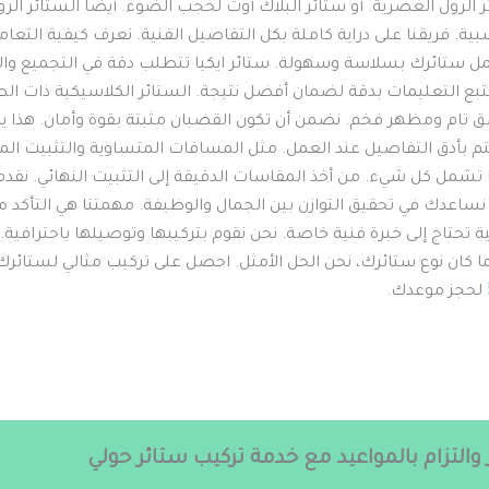
ر الرول العصرية. أو ستائر البلاك أوت لحجب الضوء. أيضا الستائر الروما
ية. فريقنا على دراية كاملة بكل التفاصيل الفنية. نعرف كيفية التعام
ل ستائرك بسلاسة وسهولة. ستائر ايكيا تتطلب دقة في التجميع والت
بع التعليمات بدقة لضمان أفضل نتيجة. الستائر الكلاسيكية ذات الط
اسق تام ومظهر فخم. نضمن أن تكون القضبان مثبتة بقوة وأمان. هذا
تم بأدق التفاصيل عند العمل. مثل المسافات المتساوية والتثبيت ال
 تشمل كل شيء. من أخذ المقاسات الدقيقة إلى التثبيت النهائي. نقدم
نساعدك في تحقيق التوازن بين الجمال والوظيفة. مهمتنا هي التأكد من
ئية تحتاج إلى خبرة فنية خاصة. نحن نقوم بتركيبها وتوصيلها باحترافية.
 كان نوع ستائرك، نحن الحل الأمثل. احصل على تركيب مثالي لستائرك 
لحجز موعدك.
والتزام بالمواعيد مع خدمة تركيب ستائر حولي