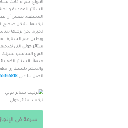
الأنواع. سواء كانت ستائ
الستائر المعدنية والخشب
المختلفة. نضمن أن تعم
تركيبها بشكل صحيح. نت
لخبرة. نحن نركبها بتن
ويطيل عمر الستارة. نه
ستائر حولي
التي نقدمها
النوع المناسب لمنزلك. 
مذهلاً. الستائر الكهربا
والتحكم بلمسة زر. مهما
اتصل بنا على
55165818
تركيب ستائر حولي
سرعة في الإنجاز 