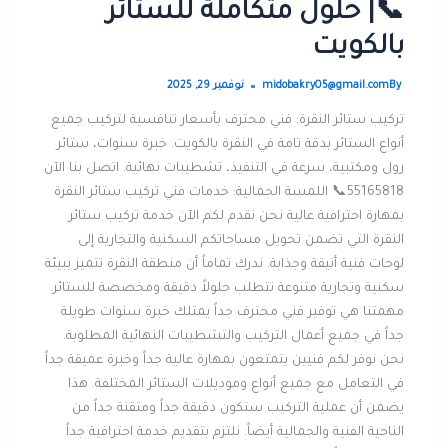
📞| حلول متكاملة للستائر
بالكويت
By
midobakry05@gmail.com
نوفمبر 29, 2025
تركيب ستائر النقرة: فني محترف بأسعار تنافسية لتركيب جميع
أنواع الستائر بدقة تامة في النقرة بالكويت. خبرة سنوات، ستائر
رول ومكتبية، سرعة في التنفيذ، تشطيبات نهائية. اتصل بنا الآن
55165818📞 اللمسة الجمالية: خدمات فني تركيب ستائر النقرة
بمهارة احترافية عالية نحن نقدم لكم الآن خدمة تركيب ستائر
النقرة التي تضمن تحويل مساحاتكم السكنية والتجارية إلى
لوحات فنية أنيقة وجذابة. ندرك تماماً أن منطقة النقرة تتميز ببيئة
سكنية وتجارية متنوعة تتطلب حلولاً دقيقة ومخصصة للستائر.
مهمتنا هي توفير فني محترف جداً يمتلك خبرة سنوات طويلة
جداً في جميع أعمال التركيب والتشطيبات النهائية المطلوبة.
نحن نوفر لكم فنيين يتمتعون بمهارة عالية جداً وخبرة عميقة جداً
في التعامل مع جميع أنواع وموديلات الستائر المختلفة. هذا
يضمن أن عملية التركيب ستكون دقيقة جداً ومتقنة جداً من
الناحية الفنية والجمالية أيضاً. نلتزم بتقديم خدمة احترافية جداً