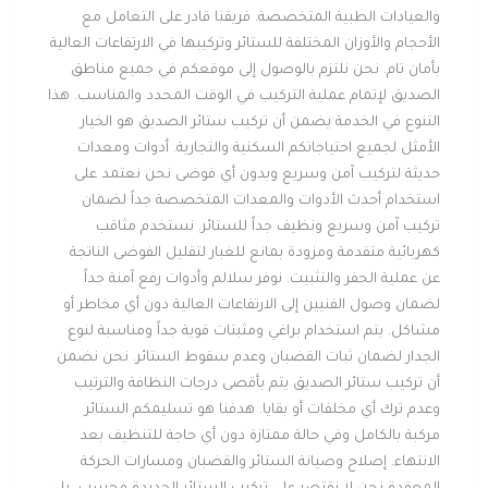
والعيادات الطبية المتخصصة. فريقنا قادر على التعامل مع
الأحجام والأوزان المختلفة للستائر وتركيبها في الارتفاعات العالية
بأمان تام. نحن نلتزم بالوصول إلى موقعكم في جميع مناطق
الصديق لإتمام عملية التركيب في الوقت المحدد والمناسب. هذا
التنوع في الخدمة يضمن أن تركيب ستائر الصديق هو الخيار
الأمثل لجميع احتياجاتكم السكنية والتجارية. أدوات ومعدات
حديثة لتركيب آمن وسريع وبدون أي فوضى نحن نعتمد على
استخدام أحدث الأدوات والمعدات المتخصصة جداً لضمان
تركيب آمن وسريع ونظيف جداً للستائر. نستخدم مثاقب
كهربائية متقدمة ومزودة بمانع للغبار لتقليل الفوضى الناتجة
عن عملية الحفر والتثبيت. نوفر سلالم وأدوات رفع آمنة جداً
لضمان وصول الفنيين إلى الارتفاعات العالية دون أي مخاطر أو
مشاكل. يتم استخدام براغي ومثبتات قوية جداً ومناسبة لنوع
الجدار لضمان ثبات القضبان وعدم سقوط الستائر. نحن نضمن
أن تركيب ستائر الصديق يتم بأقصى درجات النظافة والترتيب
وعدم ترك أي مخلفات أو بقايا. هدفنا هو تسليمكم الستائر
مركبة بالكامل وفي حالة ممتازة دون أي حاجة للتنظيف بعد
الانتهاء. إصلاح وصيانة الستائر والقضبان ومسارات الحركة