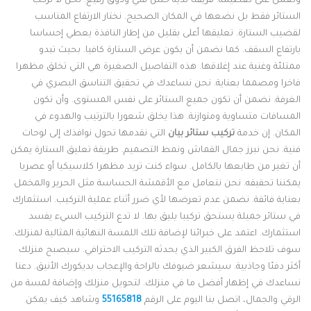
نعمل على تعظيمه. فريقنا لديه حس فني وذوق رفيع. نحن لا نركب
لستائر فقط بل نضعها في المكان الصحيح. نختار الارتفاع المناسب
قضيب الستارة. تعليقها أعلى بقليل من إطار النافذة يعطي إحساسا
ارتفاع السقف. كما نضمن أن يكون عرض الستارة كافيا. بحيث تبدو
متلئة وغنية عند إغلاقها. هذه التفاصيل الصغيرة هي التي تخلق مظهرا
اخرا ومصمما بعناية. نحن نساعدك في تحقيق التناسق البصري في
لغرفة. نضمن أن تكون جميع الستائر على نفس المستوى. وأن تكون
لمسافات متساوية ومتوازنة. هذا يخلق شعورا بالترتيب والهدوء في
لمكان. إن خدمة
تركيب ستائر بيان
التي نقدمها تحول نوافذك إلى لوحات
نية. نحن نبرز جمال القماش ونمط التصميم. طريقة تعليق الستارة يمكن
ن تغير من طابعها بالكامل. سواء كنت تريد مظهرا كلاسيكيا أو عصريا
مكننا تحقيقه. نحن نتعامل مع الأقمشة الحساسة مثل الحرير والمخمل
عناية فائقة. نضمن عدم تعرضها لأي ضرر أثناء عملية التركيب. استثمارك
ي ستائر جميلة يستحق تركيبا يليق بها. لا تدع التركيب السيء يفسد
ستثمارك. اعتمد على خبرائنا لإضافة تلك اللمسة النهائية المثالية لمنزلك.
وف تلاحظ الفرق الكبير الذي يحدثه التركيب الاحترافي. سيصبح منزلك
كثر دفئا وجاذبية. سيشعر ضيوفك بالراحة والإعجاب بديكورك الأنيق. دعنا
ساعدك في إظهار أفضل ما في منزلك. لتحويل منزلك وإضافة لمسة من
لرقي والجمال، اتصل بنا اليوم على الرقم
55165818
وشاهد كيف يمكن