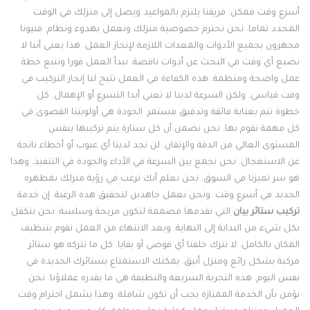
سرع وقت ممكن. فريقنا يلتزم بالمواعيد ويصل إلى منزلك في الوقت
لمحدد تماما. نحن نحترم خصوصية منزلك ونعمل بهدوء ونظام. فنيونا
جهزون بجميع الأدوات والمعدات اللازمة لإنجاز العمل. هذا يعني أننا لا
ضيع أي وقت في البحث عن أدوات ناقصة. نبدأ العمل فورا ونتبع خطة
مل واضحة ومنظمة. هذه الكفاءة في العمل تتيح لنا إنجاز التركيب في
قت قياسي. ولكن السرعة لدينا لا تعني أبدا التسرع أو الإهمال. كل
طوة تتم بعناية فائقة وتدقيق مستمر. الجودة هي أولويتنا القصوى في
ل مهمة نقوم بها. نحن نضمن أن كل ستارة يتم تركيبها بنفس
لمستوى العالي من الدقة والإتقان. لن تجد لدينا أي عيوب أو أخطاء ناتجة
ن الاستعجال. نحن نجمع بين السرعة في الأداء والجودة في التنفيذ. وهذا
و سر تميزنا في السوق. نحن نعلم أنك ترغب في رؤية منزلك بمظهره
لجديد في أسرع وقت. ونحن نعمل جاهدين لتحقيق هذه الرغبة. إن خدمة
ركيب ستائر بيان
التي نقدمها مصممة لتكون مريحة وسلسة. نحن نتكفل
كل شيء من البداية إلى النهاية. وبعد الانتهاء من العمل نقوم بتنظيف
لمكان بالكامل. لا نترك خلفنا أي فوضى أو بقايا. كل ما نتركه هو ستائر
ركبة بشكل رائع ومنزل أنيق. يمكنك الاستمتاع بستائرك الجديدة في
فس اليوم. هذه التجربة السريعة والنظيفة هي ما يقدره عملاؤنا. نحن
ؤمن بأن الخدمة الممتازة يجب أن تكون شاملة. وهذا يشمل احترام وقت