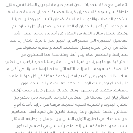
لتعامل مع كافة التحديات. نحن نفهم طبيعة الجدران المختلفة في منازل
نطقة بيان. سواء كانت جدران خرسانية صلبة أو جدران جبسية حساسة.
ستخدم المعدات والأدوات المناسبة لضمان تثبيت آمن ومتين. خبرتنا
منع حدوث أي أضرار للجدران أو الطلاء. نحن نضمن أن كل ستارة يتم
ركيبها بشكل مثالي. الدقة في العمل هي أساس نجاحنا. نعتني بأدق
لتفاصيل الصغيرة التي تصنع الفارق الكبير. نحن لا نترك المكان إلا بعد
لتأكد من أن كل شيء يعمل بسلاسة. الستائر تتحرك بسهولة على
ساراتها. والمظهر العام يبدو أنيقا ومتناسقا. هذا المستوى من
لاحترافية هو ما يميزنا عن غيرنا. نحن لا نعتبر عملنا مجرد تركيب. بل نعتبره
نا يضيف قيمة وجمالا لمنزلك. الثقة التي يمنحنا إياها عملاؤنا هي أغلى ما
ملك. لذلك نحرص على تقديم أفضل خدمة ممكنة في كل مرة. الاعتماد
لى الخبراء يوفر عليك الوقت والجهد. كما يضمن لك نتيجة تفوق
وقعاتك. مهمتنا هي تحقيق رؤيتك لمنزلك بشكل كامل. خدمة
تركيب
تائر بيان
التي نقدمها هي انعكاس لالتزامنا بالجودة. نحن نجمع بين
لمهارة اليدوية والمعرفة التقنية الحديثة. فريقنا على دراية بأحدث أنواع
لستائر وأنظمة التعليق. وهذا يجعلنا قادرين على تنفيذ أعقد التصاميم.
حن نساعدك في تحقيق التوازن المثالي بين الجمال والوظيفة. الستائر
يست مجرد قطعة قماش. إنها عنصر أساسي في تصميم الديكور