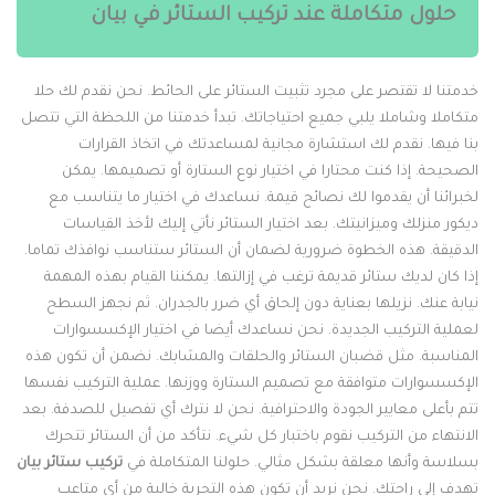
حلول متكاملة عند تركيب الستائر في بيان
دمتنا لا تقتصر على مجرد تثبيت الستائر على الحائط. نحن نقدم لك حلا
تكاملا وشاملا يلبي جميع احتياجاتك. تبدأ خدمتنا من اللحظة التي تتصل
نا فيها. نقدم لك استشارة مجانية لمساعدتك في اتخاذ القرارات
لصحيحة. إذا كنت محتارا في اختيار نوع الستارة أو تصميمها. يمكن
خبرائنا أن يقدموا لك نصائح قيمة. نساعدك في اختيار ما يتناسب مع
يكور منزلك وميزانيتك. بعد اختيار الستائر نأتي إليك لأخذ القياسات
لدقيقة. هذه الخطوة ضرورية لضمان أن الستائر ستناسب نوافذك تماما.
ذا كان لديك ستائر قديمة ترغب في إزالتها. يمكننا القيام بهذه المهمة
يابة عنك. نزيلها بعناية دون إلحاق أي ضرر بالجدران. ثم نجهز السطح
عملية التركيب الجديدة. نحن نساعدك أيضا في اختيار الإكسسوارات
لمناسبة. مثل قضبان الستائر والحلقات والمشابك. نضمن أن تكون هذه
لإكسسوارات متوافقة مع تصميم الستارة ووزنها. عملية التركيب نفسها
تم بأعلى معايير الجودة والاحترافية. نحن لا نترك أي تفصيل للصدفة. بعد
لانتهاء من التركيب نقوم باختبار كل شيء. نتأكد من أن الستائر تتحرك
سلاسة وأنها معلقة بشكل مثالي. حلولنا المتكاملة في
تركيب ستائر بيان
هدف إلى راحتك. نحن نريد أن تكون هذه التجربة خالية من أي متاعب