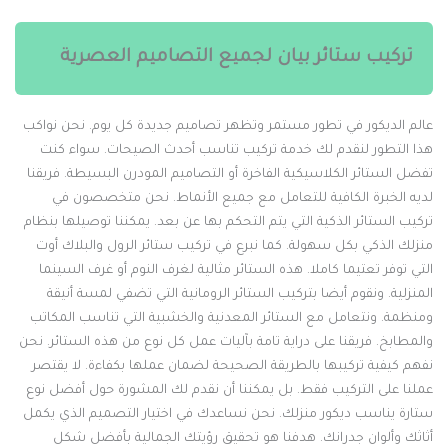
تركيب ستائر بيان لجميع التصاميم العصرية
الم الديكور في تطور مستمر وتظهر تصاميم جديدة كل يوم. نحن نواكب
ذا التطور لنقدم لك خدمة تركيب تناسب أحدث الصيحات. سواء كنت
فضل الستائر الكلاسيكية الفاخرة أو التصاميم المودرن البسيطة. فريقنا
ديه الخبرة الكافية للتعامل مع جميع الأنماط. نحن متخصصون في
ركيب الستائر الذكية التي يتم التحكم بها عن بعد. يمكننا توصيلها بنظام
نزلك الذكي بكل سهولة. كما نبرع في تركيب ستائر الرول والبلاك أوت
لتي توفر تعتيما كاملا. هذه الستائر مثالية لغرف النوم أو غرف السينما
لمنزلية. ونقوم أيضا بتركيب الستائر الرومانية التي تضفي لمسة أنيقة
منظمة. ونتعامل مع الستائر المعدنية والخشبية التي تناسب المكاتب
المطابخ. فريقنا على دراية تامة بآليات عمل كل نوع من هذه الستائر. نحن
فهم كيفية تركيبها بالطريقة الصحيحة لضمان عملها بكفاءة. لا يقتصر
ملنا على التركيب فقط. بل يمكننا أن نقدم لك المشورة حول أفضل نوع
تارة يناسب ديكور منزلك. نحن نساعدك في اختيار التصميم الذي يكمل
ثاثك وألوان جدرانك. هدفنا هو تحقيق رؤيتك الجمالية بأفضل شكل