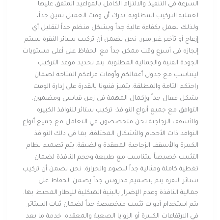
السرعة في التنفيذ والالتزام الكامل بالمواعيد المتفق عليها
لعملية التركيب المطلوبة. ندرك أن وقت العميل ثمين جداً،
ولذلك نعمل بكفاءة عالية جداً وبشكل منظم جداً لتقليل أي
إزعاج أو تأخير غير مبرر. نحن نضمن أن تركيب ستائر النقرة سيتم
إنجازه في أسرع وقت ممكن جداً مع الحفاظ على أعلى مستويات
الجودة الفنية والجمالية المطلوبة. يتم تحديد موعد التركيب
ليتناسب مع جدول أعمالكم وأوقات فراغكم المتاحة لضمان
راحتكم التامة والمطلقة. يتميز فنيونا بالقدرة على إدارة الوقت
بشكل فعال جداً وإكمال المهمة في زمن قياسي ومضمون.
التوافق مع جميع أنواع النوافذ: تركيب ستائر للنوافذ الكبيرة
والأسقف الزجاجية نحن متخصصون في التعامل مع جميع أنواع
النوافذ ذات الأحجام والأشكال المختلفة، بما في ذلك النوافذ
الكبيرة والأسقف الزجاجية المعقدة والضيقة. يتم تصميم نظام
التثبيت خصيصاً ليتناسب مع طبيعة وحجم النافذة لضمان
تغطية كاملة ومثالية جداً للضوء والحرارة. نحن نضمن أن تركيب
ستائر النقرة يتم بتصميم مدروس جداً يضمن الحفاظ على
جمالية النافذة وعدم الإضرار بالبنية الهيكلية للإطار المحيط بها.
يتم استخدام أدوات تثبيت متخصصة جداً لضمان ثبات الستائر
في الارتفاعات الكبيرة أو الزوايا الصعبة والمعقدة. خدمة ما بعد