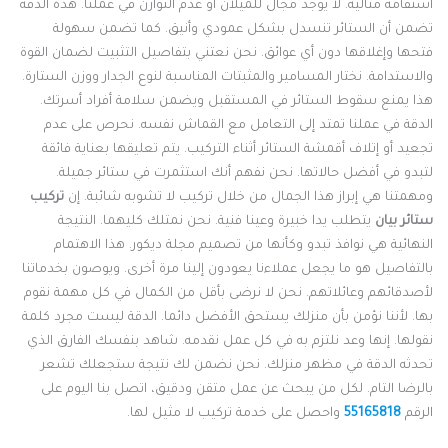
ستقامة مثالية. لا يوجد مجال للميلان أو عدم التوازن في عملنا. هذه الدقة
ضمن أن الستائر تنسدل بشكل عمودي وأنيق. كما تضمن سهولة
تحها وإغلاقها دون أي عوائق. نحن نعتني بتفاصيل التثبيت لضمان القوة
الاستدامة. نختار المسامير والمثبتات المناسبة لنوع الجدار ووزن الستارة.
ذا يمنع سقوط الستائر في المستقبل ويضمن سلامة أفراد أسرتك.
لدقة في عملنا تمتد إلى التعامل مع القماش نفسه. نحرص على عدم
جعيد أو إتلاف أقمشة الستائر أثناء التركيب. يتم تعليقها بعناية فائقة
تبدو في أفضل حالاتها. نحن نفهم أنك استثمرت في ستائر جميلة.
مهمتنا هي إبراز هذا الجمال من خلال تركيب لا تشوبه شائبة. إن
تركيب
تائر بيان
يتطلب يدا خبيرة وعينا فنية. نحن نمتلك كليهما. النتيجة
لنهائية هي نوافذ تبدو وكأنها من تصميم مجلة ديكور. هذا الاهتمام
التفاصيل هو ما يجعل عملاءنا يعودون إلينا مرة أخرى. ويوصون بخدماتنا
أصدقائهم وعائلاتهم. نحن لا نرضى بأقل من الكمال في كل مهمة نقوم
ها. لأننا نؤمن بأن منزلك يستحق الأفضل دائما. الدقة ليست مجرد كلمة
قولها. إنها وعد نلتزم به في كل عمل نقدمه. شاهد بنفسك الفارق الذي
حدثه الدقة في مظهر منزلك. نحن نضمن لك نتيجة ستجعلك تشعر
الرضا التام. لكل من يبحث عن عمل متقن ودقيق، اتصل بنا اليوم على
لرقم
55165818
واحصل على خدمة تركيب لا مثيل لها.