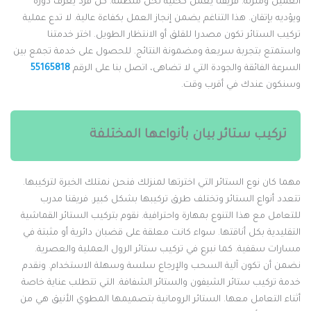
لعميل ومنزله. فريقنا يعمل كخلية نحل منظمة. كل فرد يعرف دوره
يؤديه بإتقان. هذا التناغم يضمن إنجاز العمل بكفاءة عالية. لا تدع عملية
ركيب الستائر تكون مصدرا للقلق أو الانتظار الطويل. اختر خدمتنا
استمتع بتجربة سريعة ومضمونة النتائج. للحصول على خدمة تجمع بين
لسرعة الفائقة والجودة التي لا تضاهى، اتصل بنا على الرقم
55165818
سنكون عندك في أقرب وقت.
تركيب ستائر بيان بأنواعها المختلفة
هما كان نوع الستائر التي اخترتها لمنزلك فنحن نمتلك الخبرة لتركيبها.
تعدد أنواع الستائر وتختلف طرق تركيبها بشكل كبير. فريقنا مدرب
لتعامل مع هذا التنوع بمهارة واحترافية. نقوم بتركيب الستائر القماشية
لتقليدية بكل أناقتها. سواء كانت معلقة على قضبان دائرية أو مثبتة في
سارات سقفية. كما نبرع في تركيب ستائر الرول العملية والعصرية.
ضمن أن تكون آلية السحب والإرجاع سلسة وسهلة الاستخدام. ونقدم
دمة تركيب ستائر الشيفون والستائر الشفافة. التي تتطلب عناية خاصة
ثناء التعامل معها. الستائر الرومانية بتصميمها المطوي الأنيق هي من