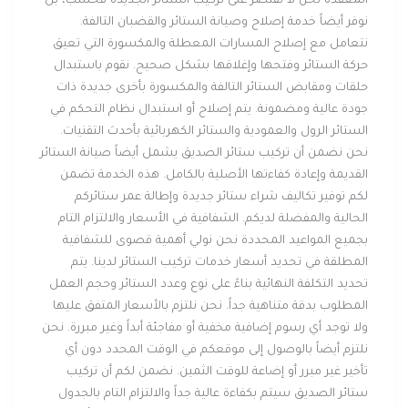
المعقدة نحن لا نقتصر على تركيب الستائر الجديدة فحسب، بل
نوفر أيضاً خدمة إصلاح وصيانة الستائر والقضبان التالفة.
نتعامل مع إصلاح المسارات المعطلة والمكسورة التي تعيق
حركة الستائر وفتحها وإغلاقها بشكل صحيح. نقوم باستبدال
حلقات ومقابض الستائر التالفة والمكسورة بأخرى جديدة ذات
جودة عالية ومضمونة. يتم إصلاح أو استبدال نظام التحكم في
الستائر الرول والعمودية والستائر الكهربائية بأحدث التقنيات.
نحن نضمن أن تركيب ستائر الصديق يشمل أيضاً صيانة الستائر
القديمة وإعادة كفاءتها الأصلية بالكامل. هذه الخدمة تضمن
لكم توفير تكاليف شراء ستائر جديدة وإطالة عمر ستائركم
الحالية والمفضلة لديكم. الشفافية في الأسعار والالتزام التام
بجميع المواعيد المحددة نحن نولي أهمية قصوى للشفافية
المطلقة في تحديد أسعار خدمات تركيب الستائر لدينا. يتم
تحديد التكلفة النهائية بناءً على نوع وعدد الستائر وحجم العمل
المطلوب بدقة متناهية جداً. نحن نلتزم بالأسعار المتفق عليها
ولا توجد أي رسوم إضافية مخفية أو مفاجئة أبداً وغير مبررة. نحن
نلتزم أيضاً بالوصول إلى موقعكم في الوقت المحدد دون أي
تأخير غير مبرر أو إضاعة للوقت الثمين. نضمن لكم أن تركيب
ستائر الصديق سيتم بكفاءة عالية جداً والالتزام التام بالجدول