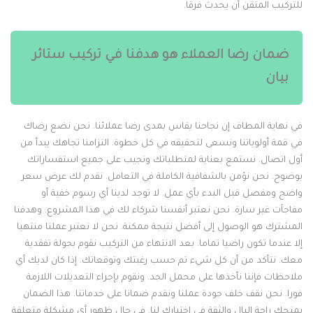
لتركيب المتقن أن يحدث فرقا.
ضمان رضا العملاء هو هدفنا في تركيب ستائر
بيان
ي نهاية المطاف إن نجاحنا يقاس بمدى رضا عملائنا. نحن نضع رضاك
ي قمة أولوياتنا ونسعى لتحقيقه في كل خطوة. التزامنا تجاهك يبدأ من
ول اتصال. نستمع بعناية لمتطلباتك ونجيب على جميع استفساراتك
وضوح. نحن نؤمن بالشفافية الكاملة في التعامل. نقدم لك عرض سعر
اضح ومفصل قبل البدء بأي عمل. لا توجد لدينا أي رسوم خفية أو
فاجآت غير سارة. نحن نعتبر أنفسنا شركاء لك في هذا المشروع. وهدفنا
لمشترك هو الوصول إلى أفضل نتيجة ممكنة. نحن لا نعتبر عملنا منتهيا
لا عندما تكون راضيا تماما. بعد الانتهاء من التركيب نقوم بجولة تفقدية
عك. نتأكد من أن كل شيء تم حسب رغبتك وتوقعاتك. إذا كان لديك أي
لاحظات فإننا نأخذها على محمل الجد. ونقوم بإجراء التعديلات اللازمة
ورا. نحن نقف خلف جودة عملنا ونقدم ضمانا على خدماتنا. هذا الضمان
منحك راحة البال والثقة في اختيارك لنا. في حال ظهور أي مشكلة متعلقة