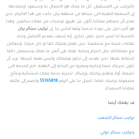
التركيب في المستقبل. كل ما عليك هو الاتصال بنا وسنعود لإصلاحها.
ن السمعة الطيبة التي بنيناها في منطقة بيان جاءت من هذا الالتزام. نحن
فخر بأن معظم عملائنا يأتون عن طريق توصيات من عملاء سابقين. وهذا
و أكبر دليل على جودة خدمتنا وثقة الناس بنا. إن
تركيب ستائر بيان
النسبة لنا ليس مجرد عمل تجاري. إنه شغف بتقديم الأفضل وبناء
لاقات متينة مع مجتمعنا. نحن نهتم بمنزلك كما لو كان منزلنا. ونتعامل
ع ممتلكاتك بكل احترام وعناية. ثقتك هي أثمن ما نملك وسنعمل دائما
لحفاظ عليها. نحن نهدف إلى تجاوز توقعاتك وليس فقط تلبيتها. نريد أن
كون تجربتك معنا إيجابية ومميزة من البداية إلى النهاية. اختر الخدمة التي
ضعك أولا وتهتم براحتك ورضاك. لتجربة خدمة عملاء استثنائية ونتائج
ضمونة ترضيك تماما، اتصل بنا على الرقم
55165818
وانضم إلى قائمة
ملائنا السعداء.
د يهمك أيضا
ركيب ستائر الشعب
تركيب ستائر حولي