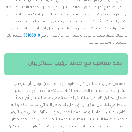
لداخلي. وتؤثر على الإضاءة والخصوصية في الغرفة. لذلك فإن تركيبها
شكل صحيح أمر ضروري للغاية. لا تتردد في اختيار الخدمة الأكثر احترافية
ي الكويت. نحن هنا لنجعل عملية تجديد منزلك تجربة ممتعة وناجحة. كل
ميل لدينا هو شريك في النجاح. ونحن نسعى دائما لبناء علاقات طويلة
لأمد. تواصلك معنا هو الخطوة الأولى نحو منزل أكثر أناقة وراحة. لجعل
وافذك تحفة فنية، لا تتردد واتصل بنا الآن على الرقم
55165818
لنقدم لك
ستشارة وخدمة فورية.
دقة متناهية مع خدمة تركيب ستائر بيان
لدقة هي عنوان عملنا في كل خطوة نقوم بها. نحن نؤمن بأن التركيب
لمتقن يبدأ بالقياسات الصحيحة. لذلك نستخدم أحدث أدوات القياس
ضمان تطابق تام. كل سنتيمتر له أهميته في عالم الستائر. أي خطأ
سيط في القياس يمكن أن يؤثر على المظهر النهائي. فريقنا يأخذ وقته
لكافي لقياس أبعاد النوافذ بدقة. نحدد ارتفاع الستارة المثالي عن الأرض.
نحدد عرضها المناسب لتغطية النافذة بشكل جميل. كما نحدد مكان
ضيب الستارة بدقة متناهية. نستخدم ميزان الماء وأجهزة الليزر لضمان