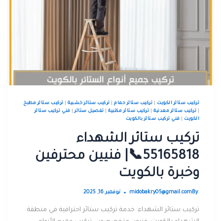
تركيب ستائر الكويت
|
تركيب ستائر حمام
|
تركيب ستائر خشبية
|
تركيب ستائر مطبخ
|
تركيب ستائر معدنية
|
تركيب ستائر مكتبية
|
تفصيل ستائر
|
فني تركيب ستائر
الكويت
|
فني تركيب ستائر بالكويت
تركيب ستائر الشهداء
55165818📞| فنيين محترفين
وخبرة بالكويت
By
midobakry05@gmail.com
نوفمبر 16, 2025
تركيب ستائر الشهداء: خدمة تركيب ستائر احترافية في منطقة