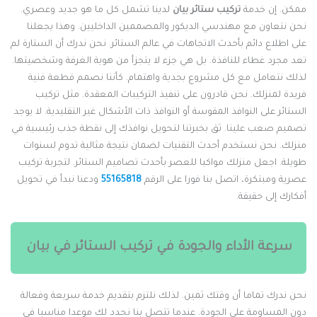
مكن. إن خدمة
تركيب ستائر بيان
لدينا تشمل كل ما هو جديد وعصري.
حن نتعاون مع مهندسي الديكور والمصممين الداخليين. وهذا يجعلنا
لى اطلاع دائم بأحدث الاتجاهات في عالم الستائر. نحن ندرك أن الستارة لم
عد مجرد غطاء للنافذة. بل هي جزء لا يتجزأ من هوية الغرفة وشخصيتها.
ذلك نتعامل مع كل مشروع بجدية واهتمام. كأننا نصمم قطعة فنية
ريدة لمنزلك. نحن قادرون على تنفيذ التركيبات المعقدة. مثل تركيب
لستائر على النوافذ المقوسة أو النوافذ ذات الأشكال غير التقليدية. لا يوجد
صميم صعب علينا. ثق بخبرتنا لتحويل نوافذك إلى نقطة جذب رئيسية في
نزلك. نحن نستخدم أحدث التقنيات لضمان نتيجة مثالية تدوم لسنوات
ويلة. اجعل منزلك مواكبا للعصر بأحدث تصاميم الستائر. لتجربة تركيب
صرية ومبتكرة، اتصل بنا فورا على الرقم
55165818
ودعنا نبدأ في تحويل
فكارك إلى حقيقة.
سرعة الأداء والجودة في تركيب الستائر في بيان
حن ندرك تماما أن وقتك ثمين. لذلك نلتزم بتقديم خدمة سريعة وفعالة
ون المساومة على الجودة. عندما تتصل بنا نحدد لك موعدا مناسبا في