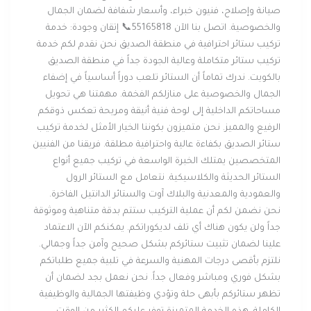
صيانة وإصلاح، فنيون خبراء، وأسعار شفافة لضمان الجمال
والخصوصية. اتصل بنا الآن 55165818📞 إتقان وجودة: خدمة
تركيب ستائر احترافية في منطقة الصديق نحن نقدم لكم خدمة
تركيب ستائر متكاملة وعالية الجودة جداً في منطقة الصديق
بالكويت. ندرك تماماً أن الستائر تلعب دوراً أساسياً في إضفاء
الجمال والخصوصية على منازلكم الفخمة. مهمتنا هي تحويل
مساحاتكم الداخلية إلى لوحة فنية أنيقة ومريحة تعكس ذوقكم
الرفيع والمميز. نحن متميزون بكوننا الخيار الأمثل لخدمة تركيب
ستائر الصديق بكفاءة عالية واحترافية مطلقة. فريقنا من الفنيين
المتخصصين يمتلك الخبرة الواسعة في تركيب جميع أنواع
الستائر الحديثة والكلاسيكية. نتعامل مع الستائر الرول
والعمودية والمعدنية والبلاك آوت والستائر الدانتيل الفاخرة.
نحن نضمن لكم أن عملية التركيب ستتم بدقة متناهية وموثوقة
جداً ولن يكون هناك أي تلف لديكوراتكم. يمكنكم الآن الاعتماد
علينا لضمان تثبيت ستائركم بشكل صحيح وآمن جداً وجمالي.
نلتزم بأقصى درجات المهنية والسرعة في تلبية جميع طلباتكم
بشكل فوري ومباشر وفعال جداً. نحن نعمل بجد لضمان أن
تظهر ستائركم بأبهى حلة وتؤدي وظيفتها الجمالية والوظيفية