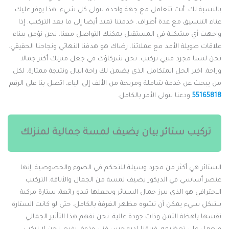
النسبة لك. أنت تتعامل مع جهة واحدة تتولى كل شيء. هذا يوفر عليك
ناء التنسيق مع عدة أطراف. خدمتنا تمتد أيضا إلى ما بعد التركيب. إذا
اجهت أي مشكلة في المستقبل يمكنك التواصل معنا. نحن نؤمن ببناء
لاقات طويلة الأمد مع عملائنا. رضاك هو هدفنا النهائي ونجاحنا الحقيقي.
حن لسنا مجرد فنيي تركيب. نحن شركاؤك في جعل منزلك أكثر جمالا
راحة. اختر الحل المتكامل الذي يضمن لك راحة البال ونتيجة ممتازة. لكل
ن يبحث عن خدمة شاملة ومريحة من الألف إلى الياء، اتصل بنا على الرقم
5516581
ودعنا نتولى الأمر بالكامل.
تركيب ستائر بيان يضيف لمسة جمالية لمنزلك
لستائر هي أكثر من مجرد وسيلة للتحكم في الضوء والخصوصية. إنها
نصر أساسي في الديكور يضيف لمسة من الجمال والأناقة. التركيب
لاحترافي هو الذي يبرز جمال الستائر ويجعلها تبدو رائعة. ستارة مركبة
شكل سيء يمكن أن تشوه مظهر الغرفة بالكامل. حتى لو كانت الستارة
فسها باهظة الثمن وذات جودة عالية. نحن نفهم هذا التأثير الجمالي