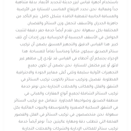
باستخدام أجهزة قياس ليزر حديثة لتحديد الأبعاد بدقة متناهية
جداً وفعالية. نحن نحدد الارتفاع المناسب للستارة من الأرضية
والمسافة الجانبية لتغطية النافذة بشكل كامل. يتم التأكد من
جاهزية الجدران والأسقف لتحمل وزن الستائر والقضبان
المختلفة بكل سهولة. نحن نقدم أيضاً خدمة حفر دقيقة لتثبيت
الحوامل في الأسقف الجبسية أو الخرسانية دون إحداث أي تلف
كبير. هذا القياس الدقيق والتجهيز المسبق يضمن أن تركيب
ستائر الصديق سيكون مثالياً ومناسباً تماماً للمساحة. هذا
الإجراء يجنبكم أي أخطاء في القياس قد تؤدي إلى مظهر غير
لائق أو غير مكتمل للستارة. نحن نضمن أن تكون جميع
التجهيزات الأولية سليمة وتلبي أعلى معايير الجودة والاحترافية
المطلوبة. تفصيل وتركيب ستائر بالكويت تركيب الستائر في
الشقق والفلل والمكاتب والمحلات التجارية نحن نوفر خدمة
تركيب الستائر الشاملة لجميع أنواع العقارات والمباني في
منطقة الصديق وضواحيها المجاورة. نتعامل مع تركيب الستائر
في الشقق السكنية الصغيرة والمتوسطة والبيوت العائلية بكل
سهولة. نحن متخصصون في تركيب الستائر في الفلل والقصور
الفخمة التي تتطلب دقة ومهارة عاليتين جداً. نوفر أيضاً خدمة
تركيب ستائر للمكاتب الإدارية والشركات والمحلات التجارية