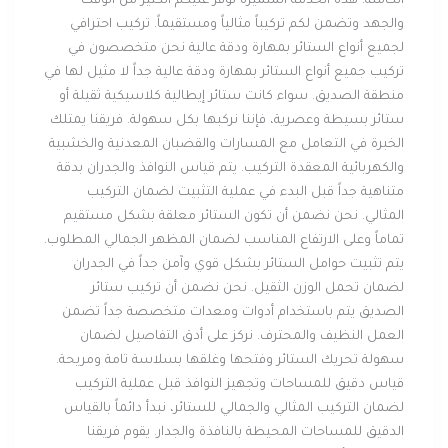
الكاملة. هذه الخدمة المتميزة توفر عليكم الكثير من الوقت
والجهد وتضمن لكم تركيباً مثالياً ومستقيماً. تركيب احترافي
لجميع أنواع الستائر بمهارة ودقة عالية نحن متخصصون في
تركيب جميع أنواع الستائر بمهارة ودقة عالية جداً لا مثيل لها في
منطقة الصديق. سواء كانت ستائر إيطالية كلاسيكية ثقيلة أو
ستائر بسيطة وعصرية، فإننا نركبها بكل سهولة. فريقنا يمتلك
الخبرة في التعامل مع المسارات والقضبان المعدنية والخشبية
والكهربائية المعقدة التركيب. يتم قياس النوافذ والجدران بدقة
متناهية جداً قبل البدء في عملية التثبيت لضمان التركيب
المثالي. نحن نضمن أن تكون الستائر معلقة بشكل مستقيم
تماماً وعلى الارتفاع المناسب لضمان المظهر الجمالي المطلوب.
يتم تثبيت حوامل الستائر بشكل قوي وآمن جداً في الجدران
لضمان تحمل الوزن الثقيل. نحن نضمن أن تركيب ستائر
الصديق يتم باستخدام أدوات ومعدات متخصصة جداً تضمن
العمل النظيف والمحترف. نركز على أدق التفاصيل لضمان
سهولة تحريك الستائر وفتحها وغلقها بسلاسة تامة ومريحة.
قياس دقيق للمساحات وتجهيز النوافذ قبل عملية التركيب
لضمان التركيب المثالي والجمالي للستائر، نبدأ دائماً بالقياس
الدقيق للمساحات المحيطة بالنافذة والجدار. يقوم فريقنا