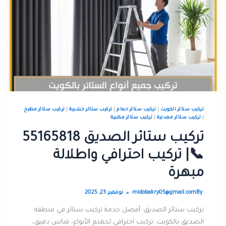
تركيب ستائر الكويت
|
تركيب ستائر حمام
|
تركيب ستائر خشبية
|
تركيب ستائر مطبخ
|
تركيب ستائر معدنية
|
تركيب ستائر مكتبية
تركيب ستائر الصديق 55165818
📞| تركيب احترافي واطلالة
مبهرة
By
midobakry05@gmail.com
نوفمبر 23, 2025
تركيب ستائر الصديق: أفضل خدمة تركيب ستائر في منطقة
الصديق بالكويت. تركيب احترافي لجميع الأنواع، قياس دقيق،