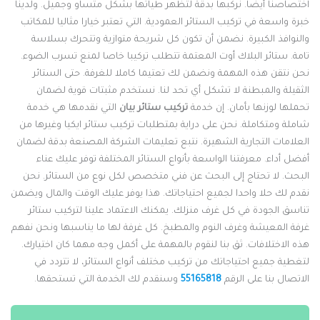
ختصاصنا أيضا. نركبها بدقة لتظهر طياتها بشكل متساو وجميل. ولدينا
برة واسعة في تركيب الستائر العمودية. التي تعتبر خيارا مثاليا للمكاتب
النوافذ الكبيرة. نضمن أن تكون كل شريحة متوازية وتتحرك بسلاسة
امة. ستائر البلاك أوت المعتمة تتطلب تركيبا خاصا لمنع تسرب الضوء.
حن نتقن هذه المهمة ونضمن لك تعتيما كاملا للغرفة. حتى الستائر
لثقيلة والمبطنة لا تشكل أي تحد لنا. نستخدم مثبتات قوية لضمان
حملها لوزنها بأمان. إن خدمة
تركيب ستائر بيان
التي نقدمها هي خدمة
املة ومتكاملة. نحن على دراية بمتطلبات تركيب ستائر ايكيا وغيرها من
لعلامات التجارية الشهيرة. نتبع تعليمات الشركة المصنعة بدقة لضمان
فضل أداء. معرفتنا الواسعة بأنواع الستائر المختلفة توفر عليك عناء
لبحث. لا تحتاج إلى البحث عن فني متخصص لكل نوع من الستائر. نحن
قدم لك حلا واحدا لجميع احتياجاتك. هذا يوفر عليك الوقت والمال ويضمن
ناسق الجودة في كل غرف منزلك. يمكنك الاعتماد علينا لتركيب ستائر
رفة المعيشة وغرف النوم والمطبخ. كل غرفة لها ما يناسبها ونحن نفهم
ذه الاختلافات. ثق بنا لنقوم بالمهمة على أكمل وجه مهما كان اختيارك.
تغطية جميع احتياجاتك من تركيب مختلف أنواع الستائر، لا تتردد في
لاتصال بنا على الرقم
55165818
وسنقدم لك الخدمة التي تستحقها.