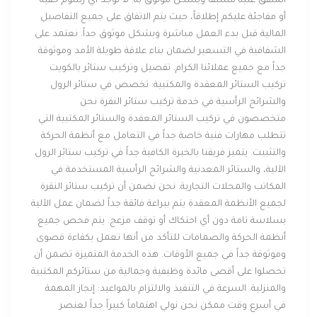
المتفق عليه مسبقاً وبشكل موثوق به. لا توجد أي رسوم خفية
أو مفاجئة عليكم إطلاقاً، حيث يتم الاتفاق على جميع التفاصيل
المالية قبل بدء العمل مباشرة وبشكل موثوق جداً. نعتمد على
الشفافية في التسعير لضمان بناء علاقة طويلة الأمد وموثوقة
جداً مع جميع عملائنا الكرام. تفصيل وتركيب ستائر بالكويت
تركيب الستائر المعقدة والمكتبية: تخصص في ستائر الرول
والشرائح الرأسية في خدمة تركيب ستائر النقرة نحن
متخصصون في تركيب الستائر المعقدة والستائر المكتبية التي
تتطلب مهارات فنية خاصة جداً في التعامل مع أنظمة الحركة
والتثبيت. يتميز فريقنا بالخبرة الكافية جداً في تركيب ستائر الرول
الآلية، والستائر المعدنية والشرائح الرأسية المستخدمة في
المكاتب والمحلات التجارية. نحن نضمن أن تركيب ستائر النقرة
لجميع الأنظمة المعقدة يتم ببراعة فائقة جداً لضمان عمل الآلية
بسلاسة تامة دون أي احتكاك أو توقف مزعج. يتم فحص جميع
أنظمة الحركة والصمامات للتأكد من أنها تعمل بكفاءة قصوى
وموثوقة جداً في جميع الأوقات. هذه الخدمة المتميزة تضمن أن
تحصلوا على أقصى فائدة وظيفية وجمالية من ستائركم المكتبية
والمنزلية. السرعة في التنفيذ والالتزام بالمواعيد: إنجاز المهمة
في أسرع وقت ممكن نحن نولي اهتماماً كبيراً جداً لعنصر