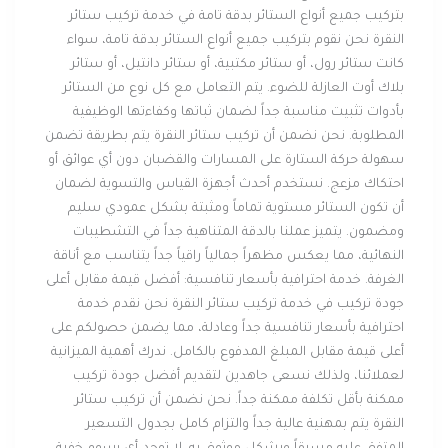
بتركيب جميع أنواع الستائر بدقة تامة في خدمة تركيب ستائر
النقرة نحن نقوم بتركيب جميع أنواع الستائر بدقة تامة، سواء
كانت ستائر رول، أو ستائر مكتبية، أو ستائر دانتيل، أو ستائر
بلاك أوت العازلة للضوء. يتم التعامل مع كل نوع من الستائر
بأدوات تثبيت مناسبة جداً لضمان ثباتها وكفاءتها الوظيفية
المطلوبة. نحن نضمن أن تركيب ستائر النقرة يتم بطريقة تضمن
سهولة حركة الستارة على المسارات والقضبان دون أي عوائق أو
احتكاك مزعج. نستخدم أحدث أجهزة القياس والتسوية لضمان
أن تكون الستائر مستوية تماماً ومثبتة بشكل عمودي سليم
ومضمون. يتميز عملنا بالدقة المتناهية جداً في التشطيبات
النهائية، مما يعكس مظهراً جمالياً راقياً جداً يتناسب مع أناقة
الغرفة. خدمة احترافية بأسعار تنافسية: أفضل قيمة مقابل أعلى
جودة تركيب في خدمة تركيب ستائر النقرة نحن نقدم خدمة
احترافية بأسعار تنافسية جداً وعادلة، مما يضمن حصولكم على
أعلى قيمة مقابل المبلغ المدفوع بالكامل. ندرك أهمية الميزانية
لعملائنا، ولذلك نسعى جاهدين لتقديم أفضل جودة تركيب
ممكنة بأقل تكلفة ممكنة جداً. نحن نضمن أن تركيب ستائر
النقرة يتم بمهنية عالية جداً والتزام كامل بجدول التسعير