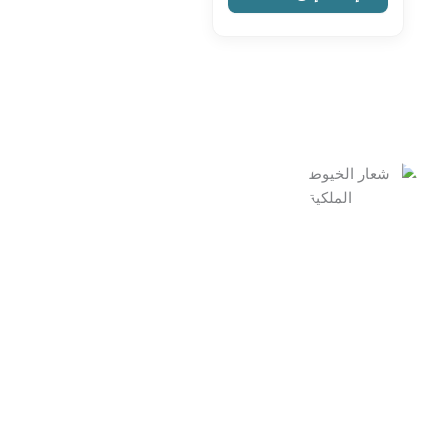
خريطة
المتجر
معلومات
الموقع
الاتصال
صفحة
الكويت
الرئيسية
المتجر
نفصل لك
55165818
سلة
اتصل بنا
أجود أنواع
واتساب
المشتريات
عنا
الستائر
info@curtains-
حسابي
kuw.com
سياسة
بتصاميم
الشروط
الخصوصية
والأحكام
حصرية
سياسة
تجمع بين
الاسترجاع
عراقة
الماضي