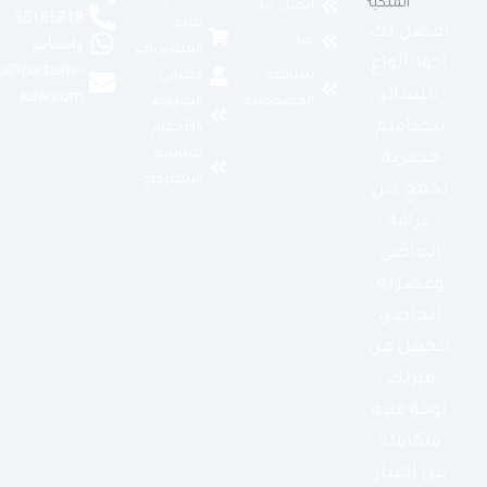
اتصل بنا
55165818
سلة
نفصل لك
عنا
واتساب
المشتريات
أجود أنواع
info@curtains-
سياسة
حسابي
الستائر
kuw.com
الخصوصية
الشروط
بتصاميم
والأحكام
سياسة
حصرية
الاسترجاع
تجمع بين
عراقة
الماضي
وعصرية
الحاضر،
لتجعل من
منزلك
لوحة فنية
متكاملة
من اختيار