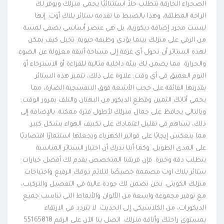
الصحراء الحارقة تتطلب حلاً استثنائيًا يحمي منزلك ويوفر لك
الراحة المطلقة، وهذا بالضبط ما تقدمه ستائر بلاك أوت. إنها
ليست مجرد إضافة ديكورية، بل هي عنصر أساسي يضفي لمسة
من الرقي على منزلك بينما يؤدي وظيفة حيوية. تخيل كيف يمكن
لهذه الستائر أن تحول أي غرفة إلى مساحة أنيقة معزولة عن الضوء
والحرارة. مما يضمن لك بيئة داخلية مثالية للقراءة أو الاسترخاء أو
النوم العميق في أي وقت. علاوة على ذلك، تتميز هذه الستائر
بقدرتها الفائقة على حجب الأشعة فوق البنفسجية الضارة، مما
يحمي أثاثك الثمين وقطع الديكور من البهتان والتلف بمرور الوقت.
وبالتالي يحافظ على جمال منزلك لأطول فترة ممكنة. بالإضافة إلى
ذلك، تساهم في تقليل اعتمادك على تكييف الهواء بشكل كبير.
مما ينعكس إيجابًا على فواتير الكهرباء ويجعلها استثمارًا اقتصاديًا
على المدى الطويل. وكما أننا ندرك أن اختيار الستائر المناسبة
يتطلب دقة وخبرة. فإن فريقنا المتخصص يقدم لك أفضل خيارات
ستائر بلاك اوت مصممة خصيصًا لتلائم ذوقك الرفيع واحتياجات
منزلك الكويتي. نحن نضمن لك جودة عالية في التفصيل والتركيب،
مع توفير مجموعة واسعة من الألوان والأنماط التي تناسب جميع
الديكورات، من الكلاسيكي إلى الحديث. لا تتردد في الارتقاء
بمستوى راحتك وأناقة منزلك. اتصل بنا الآن على الرقم 55165818