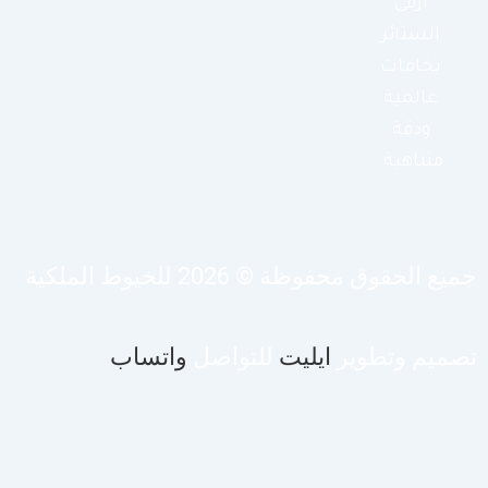
أرقى
الستائر
بخامات
عالمية
ودقة
متناهية.
يع الحقوق محفوظة © 2026 للخيوط الملكية
صميم وتطوير
ايليت
للتواصل
واتساب