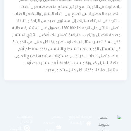
بالخبراء. نحن نقدم لك خدمة متكاملة لـ تفصيل وتركيب ستائر
بلاك اوت في الكويت، مع توفير نصائح متخصصة حول أحدث
التصاميم العصرية التي تجمع بين الأداء المتميز والمظهر الجذاب.
لا تتردد في الارتقاء بمنزلك إلى مستوى جديد من الراحة والأناقة،
اتصل بنا الآن على الرقم 55165818 للحصول على استشارة مجانية
وخدمة تفصيل وتركيب احترافية تضمن لك أفضل النتائج. استثمار
ذكي: لماذا تعتبر ستائر البلاك اوت ضرورية لكل منزل في الكويت؟
في بيئة مثل الكويت، حيث تسطع الشمس بقوة لمعظم أيام
العام، وتصل درجات الحرارة إلى مستويات مرتفعة، تصبح الحلول
الذكية للمنزل ضرورة وليست رفاهية. تُعد ستائر بلاك أوت
استثمارًا حقيقيًا وذكيًا لكل منزل، يتجاوز مجرد
خريطة الموقع
المتجر
معلومات
الاتصال
الرئيسية
صفحة
الكويت
المتجر