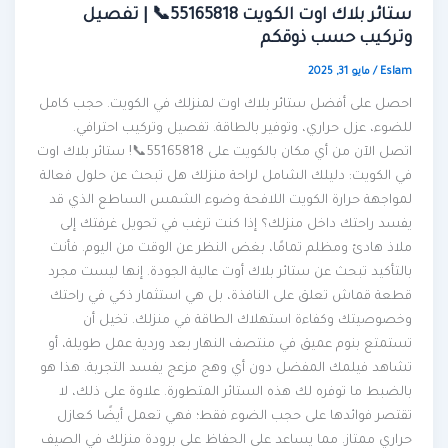
ستائر بلاك اوت الكويت 55165818📞 | تفصيل
وتركيب حسب ذوقكم
Eslam
/
مايو 31, 2025
احصل على أفضل ستائر بلاك اوت لمنزلك في الكويت. حجب كامل
للضوء، عزل حراري، وتوفير بالطاقة. تفصيل وتركيب احترافي.
اتصل الآن من أي مكان بالكويت على 55165818📞! ستائر بلاك اوت
في الكويت: دليلك الشامل لراحة منزلك هل تبحث عن حلول فعالة
لمواجهة حرارة الكويت اللافحة وضوء الشمس الساطع الذي قد
يفسد راحتك داخل منزلك؟ إذا كنت ترغب في تحويل غرفتك إلى
ملاذ هادئ ومظلم تمامًا، بغض النظر عن الوقت من اليوم. فأنت
بالتأكيد تبحث عن ستائر بلاك أوت عالية الجودة. إنها ليست مجرد
قطعة قماش تعلق على النافذة، بل هي استثمار ذكي في راحتك
وخصوصيتك وكفاءة استهلاك الطاقة في منزلك. تخيل أن
تستمتع بنوم عميق في منتصف النهار بعد وردية عمل طويلة، أو
تشاهد فيلمك المفضل دون أي وهج مزعج يفسد التجربة. هذا هو
بالضبط ما توفره لك هذه الستائر المتطورة. علاوة على ذلك، لا
تقتصر فوائدها على حجب الضوء فقط؛ فهي تعمل أيضًا كعازل
حراري ممتاز. مما يساعد على الحفاظ على برودة منزلك في الصيف