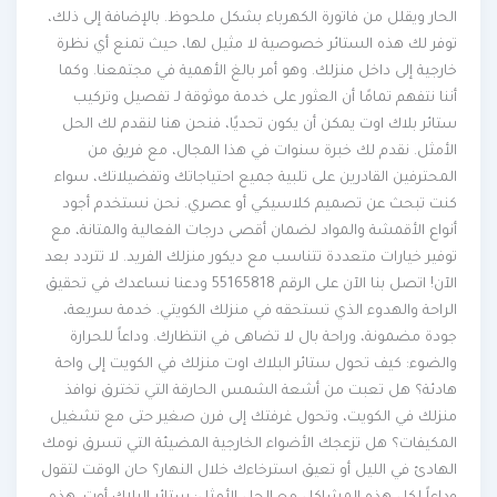
الحار ويقلل من فاتورة الكهرباء بشكل ملحوظ. بالإضافة إلى ذلك،
توفر لك هذه الستائر خصوصية لا مثيل لها، حيث تمنع أي نظرة
خارجية إلى داخل منزلك. وهو أمر بالغ الأهمية في مجتمعنا. وكما
أننا نتفهم تمامًا أن العثور على خدمة موثوقة لـ تفصيل وتركيب
ستائر بلاك اوت يمكن أن يكون تحديًا، فنحن هنا لنقدم لك الحل
الأمثل. نقدم لك خبرة سنوات في هذا المجال، مع فريق من
المحترفين القادرين على تلبية جميع احتياجاتك وتفضيلاتك، سواء
كنت تبحث عن تصميم كلاسيكي أو عصري. نحن نستخدم أجود
أنواع الأقمشة والمواد لضمان أقصى درجات الفعالية والمتانة، مع
توفير خيارات متعددة تتناسب مع ديكور منزلك الفريد. لا تتردد بعد
الآن! اتصل بنا الآن على الرقم 55165818 ودعنا نساعدك في تحقيق
الراحة والهدوء الذي تستحقه في منزلك الكويتي. خدمة سريعة،
جودة مضمونة، وراحة بال لا تضاهى في انتظارك. وداعاً للحرارة
والضوء: كيف تحول ستائر البلاك اوت منزلك في الكويت إلى واحة
هادئة؟ هل تعبت من أشعة الشمس الحارقة التي تخترق نوافذ
منزلك في الكويت، وتحول غرفتك إلى فرن صغير حتى مع تشغيل
المكيفات؟ هل تزعجك الأضواء الخارجية المضيئة التي تسرق نومك
الهادئ في الليل أو تعيق استرخاءك خلال النهار؟ حان الوقت لتقول