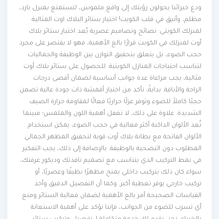
ودع خبرائنا يحولون رؤيتك إلى واقع ملموس، لتستمتع بمنزل بارد،
مظلم، وأنيق في قلب الكويت! اختيار ستائر البلاك اوت المثالية
لمنزلك الكويتي: نصائح وتصاميم عصرية يُعد اختيار ستائر بلاك
أوت لمنزلك في الكويت قرارًا بالغ الأهمية، فهو لا يقتصر على مجرد
حجب الضوء، بل يتعلق بتحقيق التوازن بين الوظيفة والجماليات
لتناسب احتياجات المنازل الكويتية. للحصول على ستائر بلاك أوت
مثالية، يجب مراعاة عدة جوانب أساسية لضمان أقصى درجات
الراحة والأناقة. بدايةً، تأكد من اختيار أقمشة ذات جودة عالية تضمن
حجبًا كاملاً للضوء وتوفر عزلًا حراريًا فعالًا لمقاومة حرارة الصيف
الشديدة. علاوة على ذلك، لا تغفل أهمية اللون والملمس؛ فبينما
تُعد الألوان الداكنة أكثر فعالية في حجب الضوء، يمكن استخدام
الألوان الفاتحة مع بطانة بلاك أوت قوية لتحقيق المظهر الجمالي
المطلوب دون التضحية بالوظيفة. بالإضافة إلى ذلك، يجب التفكير
في نمط التركيب الذي يتناسب مع تصميم نافذتك وديكور غرفتك،
سواء كان ذلك بتركيب داخلي يمنح مظهرًا نظيفًا وعصريًا، أو
تركيب خارجي يوفر تغطية أكبر. وكما أن التفصيل الدقيق وأخذ
القياسات الصحيحة أمر بالغ الأهمية لضمان فعالية الستائر ومنع
أي تسرب للضوء من الجوانب، فإننا نؤكد على أهمية الاستعانة