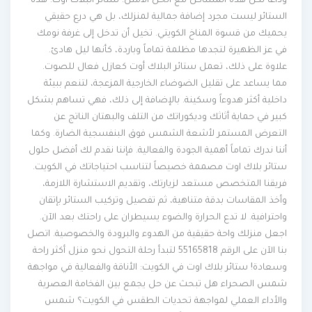
وداعاً لكل هذه المشاكل مع الحل الأمثل: ستائر البلاك أوت. هذه
الستائر ليست مجرد إضافة جمالية لمنزلك، بل هي درع حقيقي
يحميك من قسوة المناخ الكويتي. تخيل أن تدخل إلى غرفة نومك
في عز الظهيرة لتجدها مظلمة تماماً وباردة، كأنها ليل هادئ.
علاوة على ذلك، تعمل ستائر البلاك أوت كعازل فعال للصوت.
مما يساعد على تقليل الضوضاء الخارجية المزعجة، لتنعم ببيئة
داخلية أكثر هدوءاً وسكينة. بالإضافة إلى ذلك، فهي تساهم بشكل
كبير في حماية أثاثك وديكوراتك من التلف والبهتان الناتج عن
التعرض المستمر لأشعة الشمس فوق البنفسجية الضارة. وكما
أننا ندرك تماماً أهمية الجودة والفعالية. فإننا نقدم لك أفضل حلول
ستائر بلاك اوت مصممة خصيصاً لتناسب احتياجاتك في الكويت.
فريقنا المتخصص مستعد لزيارتك، وتقديم الاستشارة اللازمة،
وأخذ المقاسات بدقة متناهية، ثم تفصيل وتركيب الستائر بإتقان
واحترافية. لا تدع الحرارة والضوء يسيطران على راحتك بعد الآن.
اجعل منزلك واحة حقيقية من الهدوء والبرودة والخصوصية. اتصل
بنا الآن على الرقم 55165818 لتبدأ رحلة التحول نحو منزل أكثر راحة
وسعادة! ستائر بلاك اوت في الكويت: الأناقة والفعالية في مواجهة
شمس الصحراء هل تبحث عن حل يجمع بين الفخامة العصرية
والأداء العملي لمواجهة تحديات الطقس في الكويت؟ شمس