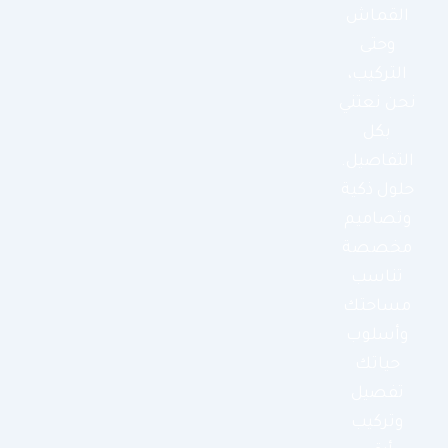
القماش
وحتى
التركيب،
نحن نعتني
بكل
التفاصيل.
حلول ذكية
وتصاميم
مخصصة
تناسب
مساحتك
وأسلوب
حياتك
تفصيل
وتركيب