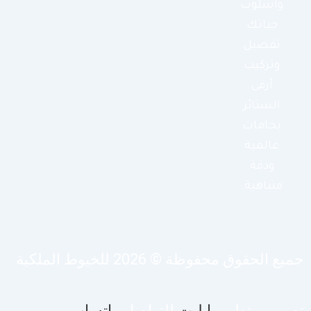
وأسلوب
حياتك
تفصيل
وتركيب
أرقى
الستائر
بخامات
عالمية
ودقة
متناهية.
يع الحقوق محفوظة © 2026 للخيوط الملكية
صميم وتطوير
ايليت
للتواصل
واتساب