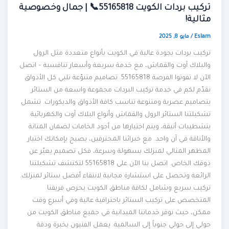
تركيب بردات الكويت 55165818📞 | جمال وخصوصية
مثالية!
Eslam
/
مايو 8, 2025
تركيب بردات بجودة عالية في الكويت بأنواع متعددة مثل الرول
والبلاك آوت والقماش، مع خدمة سريعة وأسعار تنافسية – اتصل
الآن لا تفوتوا الفرصة 55165818. تصاميم متنوّعة تلبي كل الأذواق
نقدّم لكم في خدمة تركيب البردات مجموعة واسعة من الستائر
بتصاميم عصرية ومتنوعة تناسب كافة الأذواق والديكورات. تشمل
تشكيلتنا الستائر الرول والقماش وأنواع البلاك آوت والكهربائية
بتشطيبات أنيقة، ويتم اختيارها من أجود الخامات لضمان المتانة
والأناقة في آن واحد. مع خبرائنا المحترفين، يصبح بإمكانك اختيار
المظهر المثالي لمنزلك بسهولة وسرعة، فكل تصميم يعبّر عن
ذوقك الخاص. اتصل بنا الآن على 55165818 لتكتشف تشكيلتنا
الرائعة وتحصل على استشارة مجانية لانتقاء أفضل ستائر لمنزلك.
تركيب سريع وشامل لكافة مناطق الكويت يحرص فريقنا
المتخصص على تركيب الستائر باحترافية عالية وفي أسرع وقت
ممكن، حيث نوفر خدماتنا الميدانية في جميع مناطق الكويت من
حولي إلى حولي جنوباً إلى السالمية. يعمل الفنيون بخبرة ودقة