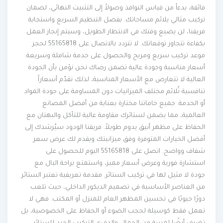
فائقة، بدءاً من قياس النوافذ وصولاً إلى التثبيت النهائي، لضمان
تركيب مثالي يلائم مساحاتك. بفضل التنظيم السريع واستجابة
فريقنا، لن يضيع وقتك في الانتظار الطويل، وسيتم إنجاز العمل
بكفاءة تتجاوز توقعاتك. لا تتردد بالاتصال على 55165818 لحجز
موعد تركيب سريع ومريح والحصول على خدمة شاملة وسريعة.
أسعار مناسبة وجودة عالية تضمن رضاك نحن نؤمن بأن الجودة
العالية لا تتعارض مع الأسعار المناسبة، لذلك نقدّم أسعاراً
تنافسية تُلائم مختلف الميزانيات دون المساومة على جودة المواد
أو الخدمة. جميع خاماتنا مختارة بعناية من أفضل المصانع
العالمية، مما يضمن لستائرك مقاومة عالية للتآكل والبهتان مع
الحفاظ على مظهر أنيق يدوم طويلاً. فريقنا الودود سيُرشدك إلى
أفضل الخيارات المتوفرة وفق ميزانيتك ويقدم لك عرض سعر
شفاف وواضح. اتصل على 55165818 اليوم للحصول على
استشارة فورية وعرض أسعار مميز، واستمتع براحة البال مع
جودة لا مثيل لها في تركيب الستائر. مقدمة تعريفية تعتبر الستائر
من العناصر الأساسية في تصميم الديكور الداخلي، حيث تلعب
دورًا حيويًا في تحسين المظهر العام للمنزل أو المكتب. فهي لا
تعمل فقط كوسيلة لحجب الضوء أو الحفاظ على الخصوصية، بل