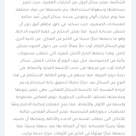
الشائعة، تعتبر ستائر الرول من الخيارات المميزة، حيث تتميز
ببساطتها وسهولة استخدامها. يتم تصنيعها من مواد مختلفة،
مما يوفر خيارات ألوان ونقوش عديدة. ستائر الرول تُعد مثالية
للمساحات الصغيرة، حيث تساعد في خلق مظهر أنيق دون أن
تشغل مساحة كبيرة. كما يمكن التحكم في كمية الضوء الداخلة،
وهو ما يجعلها خيارًا محببًا في الكثير من المنازل. من ناحية أخرى،
توفر الستائر البلاك آوت حلاً فعالاً للحد من دخول الضوء بشكل
كامل. وهذا يجعلها الخيار الأمثل للغرف التي تتطلب مستويات
عالية من الخصوصية، مثل غرف النوم أو مكاتب العمل. ستائر
البلاك آوت تبرز قدرتها على حجب الأشعة الضارة والحفاظ على
درجة حرارة الغرفة، مما يسهم في توفير الطاقة. الاستثمار في هذا
النوع من الستائر يعد خيارًا حكيمًا لتحقيق راحة استخدام ودعم
للراحة النفسية. أما بالنسبة للستائر القماش، فهي تتميز بتنوعها
وملاءمتها لمختلف الأساليب الديكورية. يتوفر القماش بمجموعة
واسعة من الألوان والأنماط، مما يتيح للعملاء إمكانية الاختيار وفقًا
لمتطلبات ديكوراتهم الشخصية. تعتبر الستائر القماش مثالية
للأماكن التي تتطلب لمسة من الدفء والأناقة، ويمكنها أن تضيف
عمقًا بصريًا للمساحة. كما أن العناية بها تعد سهلة نسبيًا، مما
يجعلها خيارًا موثوقًا في الكثير من الأوقات. مزايا خدمة تركيب