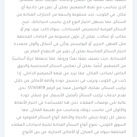
تضيف أيضًا لمسة من الجمال والدفء. التركيب الجيد للستائر،
الذي يتناسب مع نمط التصميم، يمكن أن يعزز من جاذبية أي
مكان. في الكويت، تجد مجموعة واسعة من الخيارات المتاحة من
الستائر، مما يسهل اختيار النوع الذي يناسب احتياجاتك. تتيح
الستائر الفرصة لتخصيص المساحات، سواء كانت غرف نوم أو
مكاتب أو صالات. يمكن أن تكون مصنوعة من الخامات المختلفة
مثل القطن، الحرير، أو البوليستر، وتأتي في أشكال وألوان متعددة.
اختيار الستائر المناسبة يمكن أن يغير من الانطباع العام عن
المساحة، حيث تضيف عمقًا بعدًا ورونقًا، مما يجعلها جزءًا أساسيًا
من التصميم. أيضًا، يمكن أن تعكس الستائر الشخصية والذوق
الخاص لصاحب المكان، مما يزيد من قيمة التصميم الداخلي. إذا
كنت في الكويت وترغب في تحسين جودة وأناقة الأماكن من خلال
تركيب الستائر، يمكنك التواصل معنا عبر الرقم 55165818. نحن
نقدم خدمات تركيب الستائر بأفضل الأسعار، مع ضمان جودة
عالية تلبي توقعات العملاء. نحن هنا للمساعدة في اختيار الأنماط
والألوان التي تناسب ذوقك وتتناسب مع طبيعة المكان، مما
يجعل كل زاوية تنبض بالحياة والأناقة. أنواع الستائر المتوفرة في
السوق الكويتي، تتنوع أنواع الستائر المتاحة لتلبية احتياجات العملاء
المختلفة سواء في المنازل أو الأماكن التجارية. من بين الأنواع