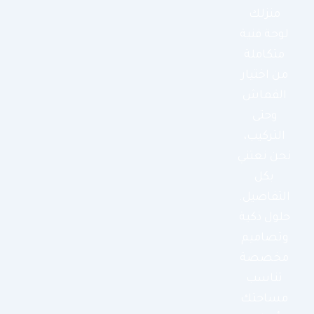
منزلك
لوحة فنية
متكاملة
من اختيار
القماش
وحتى
التركيب،
نحن نعتني
بكل
التفاصيل.
حلول ذكية
وتصاميم
مخصصة
تناسب
مساحتك