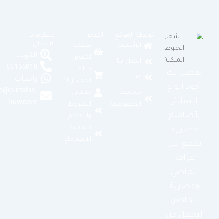
خريطة الموقع
المتجر
معلومات
الاتصال
الرئيسية
صفحة
الكويت
المتجر
اتصل بنا
55165818
سلة
نفصل لك
عنا
واتساب
المشتريات
أجود أنواع
info@curtains-
سياسة
حسابي
الستائر
kuw.com
الخصوصية
الشروط
بتصاميم
والأحكام
سياسة
حصرية
الاسترجاع
تجمع بين
عراقة
الماضي
وعصرية
الحاضر،
لتجعل من