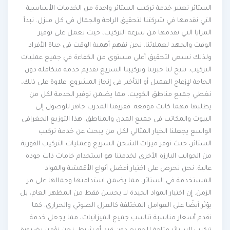
الستائر تعتبر خدمة تركيب الستائر واحدة من الخدمات الأساسية
التي نقدمها في شركتنا لتحقيق الراحة والجمال في كل منزل. تبدأ
المزايا التي نقدمها من سرعة التركيب، حيث نعمل على توفير
الوقت والجهد لعملائنا. نحن نفهم أهمية الوقت في حياة الأفراد
ولذلك نسعى لتحقيق أعلى مستوى من الكفاءة في جميع عمليات
التركيب. تتيح لنا خبرتنا وتركيبنا السريع تقديم خدمة متكاملة دون
الحاجة لإزعاج العميل أو التأخير في إنجاز المشروع. علاوة على ذلك،
نغطي جميع مناطق الكويت، مما يضمن توفير الخدمة لكل من
يطلبها مهما كانت موقعه. ففريقنا المدرب جاهز للوصول إلى
البيوت والمكاتب في جميع المدن والمناطق. هذا التوزيع الجغرافي
الواسع يجعلنا الخيار المثالي لكل من يبحث عن خدمة تركيب
الستائر، حيث نوفر ميزات الشحن السريع وعمليات التركيب الفورية.
من الجوانب البارزة الأخرى لخدمتنا هو استخدام خامات ذات جودة
عالية. نحن نحرص على اختيار أفضل أنواع الأقمشة والمواد
المستخدمة في الستائر، مما يضمن استدامتها وجمالها على مر
الزمن. إن اختيار المواد الجيدة لا يحسن فقط من المظهر العام، بل
يؤثر أيضًا على العوامل المختلفة كالعزل الصوتي والحراري. كما
نقدم أسعار مناسبة تناسب جميع الميزانيات، مما يجعل خدمة