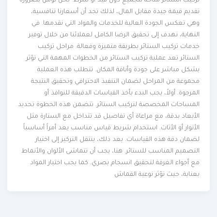
تركيب الستائر متاحة للجميع دون قيد أو شرط. نحن نؤمن بضرورة
تقديم قيمة جيدة مقابل المال، لذلك تجد أن أسعارنا تنافسية،
وهي تعكس الجودة العالية للخدمات والمواد التي نقدمها. في
النهاية، نهدف إلى تحقيق الرضا الكامل لعملائنا من خلال توفير
خدمات تركيب الستائر بطريقة متميزة وفعالة. مراحل تركيب
الستائر تعد عملية تركيب الستائر من الخطوات المهمة التي تؤثر
بشكل مباشر على جودة وأناقة المكان. تتطلب هذه العملية
مجموعة من المراحل لضمان التنفيذ الاحترافي وتحقيق النتيجة
المرجوة. أولاً، يجب البدء بأخذ القياسات الدقيقة للنوافذ أو
المساحات المخصصة لتركيب الستائر. تتضمن هذه الخطوة تحديد
الأبعاد بدقة، مع مراعاة أي تفاصيل قد تتداخل مع الستارة مثل
الأنوار أو الأثاث. استخدام شريط قياس مناسب يعد أمراً أساسياً
لضمان دقة هذه القياسات. بعد ذلك، ينتقل التركيز إلى اختيار
التصميم المناسب للستائر. هنا، يجب أن تتماشى الألوان والأنماط
مع أجواء الغرفة لتحقيق انسجام بصري. كما يجب اختيار المواد
بعناية، حيث تؤثر نوعية القماش